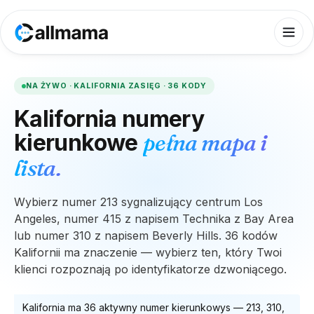
NA ŻYWO ·
KALIFORNIA
ZASIĘG ·
36
KODY
Kalifornia
numery
kierunkowe
pełna mapa i
lista.
Wybierz numer 213 sygnalizujący centrum Los
Angeles, numer 415 z napisem Technika z Bay Area
lub numer 310 z napisem Beverly Hills. 36 kodów
Kalifornii ma znaczenie — wybierz ten, który Twoi
klienci rozpoznają po identyfikatorze dzwoniącego.
Kalifornia
ma
36
aktywny numer kierunkowy
s
—
213, 310,