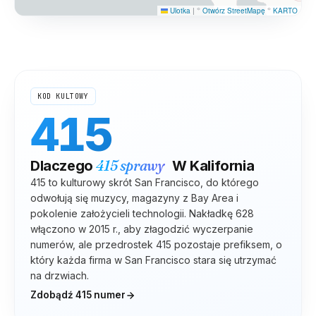
Ulotka
|
©
Otwórz StreetMapę
©
KARTO
KOD KULTOWY
415
415
sprawy
Dlaczego
W
Kalifornia
415 to kulturowy skrót San Francisco, do którego
odwołują się muzycy, magazyny z Bay Area i
pokolenie założycieli technologii. Nakładkę 628
włączono w 2015 r., aby złagodzić wyczerpanie
numerów, ale przedrostek 415 pozostaje prefiksem, o
który każda firma w San Francisco stara się utrzymać
na drzwiach.
Zdobądź
415
numer