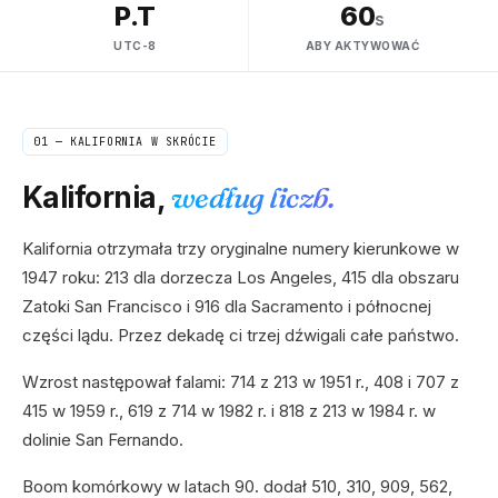
P.T
60
s
UTC-8
ABY AKTYWOWAĆ
01 —
KALIFORNIA
W SKRÓCIE
Kalifornia
,
według liczb.
Kalifornia otrzymała trzy oryginalne numery kierunkowe w
1947 roku: 213 dla dorzecza Los Angeles, 415 dla obszaru
Zatoki San Francisco i 916 dla Sacramento i północnej
części lądu. Przez dekadę ci trzej dźwigali całe państwo.
Wzrost następował falami: 714 z 213 w 1951 r., 408 i 707 z
415 w 1959 r., 619 z 714 w 1982 r. i 818 z 213 w 1984 r. w
dolinie San Fernando.
Boom komórkowy w latach 90. dodał 510, 310, 909, 562,