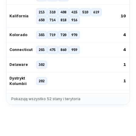
213
310
408
415
510
619
10
Kalifornia
650
714
818
916
4
Kolorado
303
719
720
970
4
Connecticut
203
475
860
959
1
Delaware
302
Dystrykt
1
202
Kolumbii
239
305
321
407
561
727
Pokazuję wszystko
52
stany i terytoria
11
Floryda
786
813
850
904
954
229
404
470
478
678
706
9
Gruzja
762
770
912