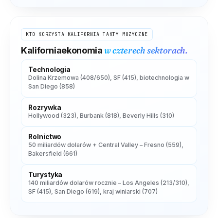
KTO KORZYSTA
KALIFORNIA
TAKTY MUZYCZNE
w czterech sektorach.
Kalifornia
ekonomia
Technologia
Dolina Krzemowa (408/650), SF (415), biotechnologia w
San Diego (858)
Rozrywka
Hollywood (323), Burbank (818), Beverly Hills (310)
Rolnictwo
50 miliardów dolarów + Central Valley – Fresno (559),
Bakersfield (661)
Turystyka
140 miliardów dolarów rocznie – Los Angeles (213/310),
SF (415), San Diego (619), kraj winiarski (707)