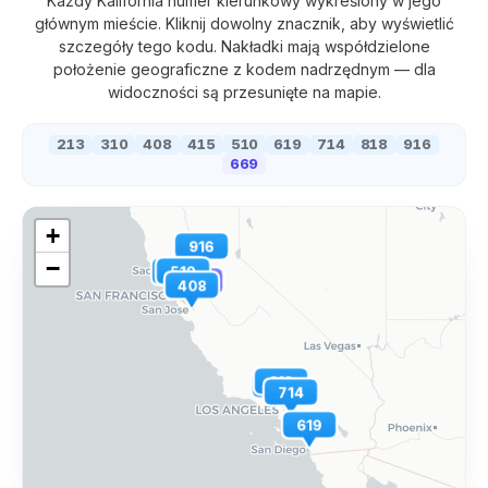
Każdy
Kalifornia
numer kierunkowy wykreślony w jego
głównym mieście. Kliknij dowolny znacznik, aby wyświetlić
szczegóły tego kodu. Nakładki mają współdzielone
położenie geograficzne z kodem nadrzędnym — dla
widoczności są przesunięte na mapie.
213
310
408
415
510
619
714
818
916
669
+
916
−
415
510
669
408
818
310
213
714
619