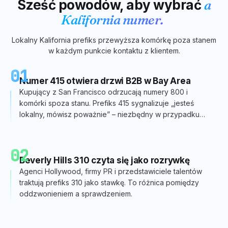
Sześć powodów, aby wybrać
a
Kalifornia
numer.
Lokalny
Kalifornia
prefiks przewyższa komórkę poza stanem
w każdym punkcie kontaktu z klientem.
01
Numer 415 otwiera drzwi B2B w Bay Area
Kupujący z San Francisco odrzucają numery 800 i
komórki spoza stanu. Prefiks 415 sygnalizuje „jesteś
lokalny, mówisz poważnie” – niezbędny w przypadku
sprzedaży SaaS i start-upów.
02
Beverly Hills 310 czyta się jako rozrywkę
Agenci Hollywood, firmy PR i przedstawiciele talentów
traktują prefiks 310 jako stawkę. To różnica pomiędzy
oddzwonieniem a sprawdzeniem.