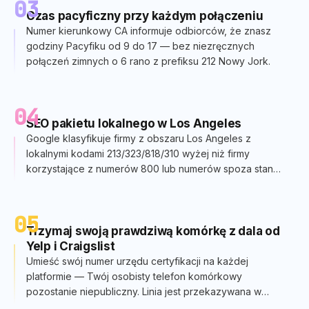
03
Czas pacyficzny przy każdym połączeniu
Numer kierunkowy CA informuje odbiorców, że znasz
godziny Pacyfiku od 9 do 17 — bez niezręcznych
połączeń zimnych o 6 rano z prefiksu 212 Nowy Jork.
04
SEO pakietu lokalnego w Los Angeles
Google klasyfikuje firmy z obszaru Los Angeles z
lokalnymi kodami 213/323/818/310 wyżej niż firmy
korzystające z numerów 800 lub numerów spoza stanu.
Realny wpływ na widoczność pakietu map.
05
Trzymaj swoją prawdziwą komórkę z dala od
Yelp i Craigslist
Umieść swój numer urzędu certyfikacji na każdej
platformie — Twój osobisty telefon komórkowy
pozostanie niepubliczny. Linia jest przekazywana w
dowolne miejsce, także poza stan, jeśli się poruszysz.