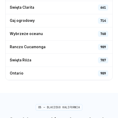
Święta Clarita
661
Gaj ogrodowy
714
Wybrzeże oceanu
760
Ranczo Cucamonga
909
Święta Róża
707
Ontario
909
05 — DLACZEGO
KALIFORNIA