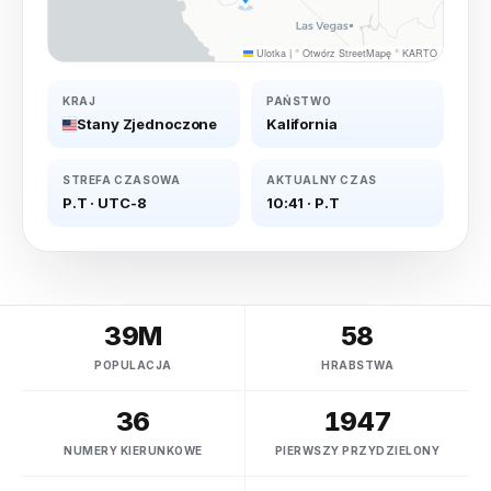
Ulotka
|
©
Otwórz StreetMapę
©
KARTO
KRAJ
PAŃSTWO
Stany Zjednoczone
Kalifornia
STREFA CZASOWA
AKTUALNY CZAS
P.T
·
UTC-8
10:41
·
P.T
39M
58
POPULACJA
HRABSTWA
36
1947
NUMERY KIERUNKOWE
PIERWSZY PRZYDZIELONY