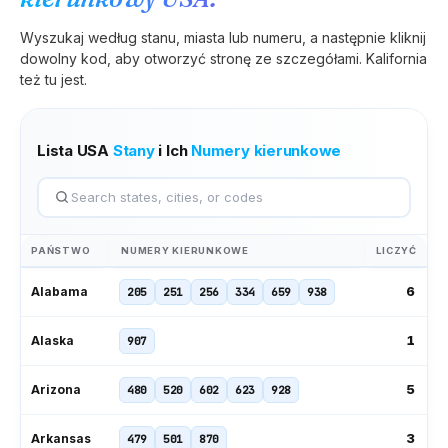
Wyszukaj według stanu, miasta lub numeru, a następnie kliknij
dowolny kod, aby otworzyć stronę ze szczegółami.
Kalifornia
też tu jest.
Lista USA
Stany
i Ich
Numery kierunkowe
PAŃSTWO
NUMERY KIERUNKOWE
LICZYĆ
6
Alabama
205
251
256
334
659
938
1
Alaska
907
5
Arizona
480
520
602
623
928
3
Arkansas
479
501
870