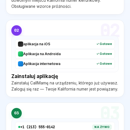
dowolnym miejscu
Kalifornia
numer kierunkowy.
Obsługiwane wzorce próżności.
02
02
aplikacja na iOS
✓ Gotowe
Aplikacja na Androida
✓ Gotowe
Aplikacja internetowa
✓ Gotowe
Zainstaluj aplikację
Zainstaluj CallMamę na urządzeniu, którego już używasz.
Zaloguj się raz — Twoje
Kalifornia
numer jest powiązany.
03
03
+1 (
213
) 555-0142
NA ŻYWO