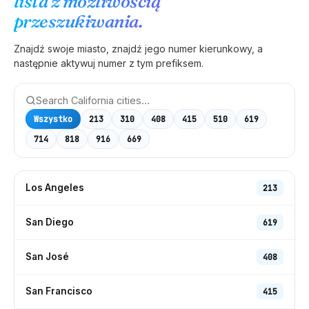
lista z możliwością
przeszukiwania.
Znajdź swoje miasto, znajdź jego numer kierunkowy, a
następnie aktywuj numer z tym prefiksem.
Wszystko
213
310
408
415
510
619
714
818
916
669
Los Angeles
213
San Diego
619
San José
408
San Francisco
415