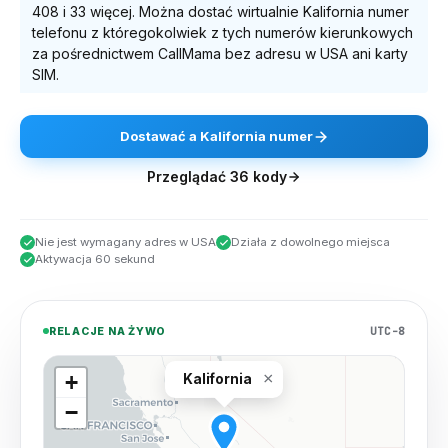
408
i 33 więcej
. Można dostać wirtualnie
Kalifornia
numer
telefonu z któregokolwiek z tych numerów kierunkowych
za pośrednictwem CallMama bez adresu w USA ani karty
SIM.
Dostawać
a
Kalifornia
numer
Przeglądać
36
kody
Nie jest wymagany adres w USA
Działa z dowolnego miejsca
Aktywacja 60 sekund
UTC-8
RELACJE NA ŻYWO
×
+
Kalifornia
−