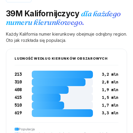
39M
Kalifornijczycy
dla każdego
numeru kierunkowego.
Każdy
Kalifornia
numer kierunkowy obejmuje odrębny region.
Oto jak rozkłada się populacja.
LUDNOŚĆ WEDŁUG KIERUNKÓW OBSZAROWYCH
213
3,2 mln
310
2,8 mln
408
1,9 mln
415
1,5 mln
510
1,7 mln
619
3,3 mln
Populacja