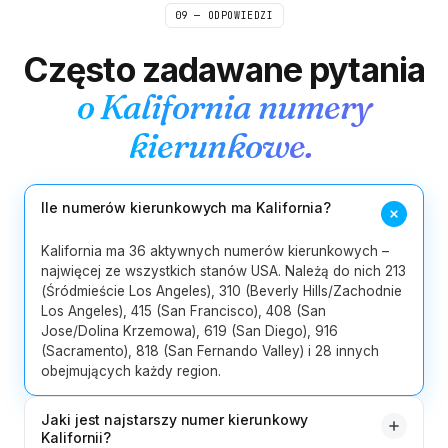
09 — ODPOWIEDZI
1
Hawaje
808
Często zadawane pytania
2
Idaho
208
986
o
Kalifornia
numery
217
224
309
312
331
618
kierunkowe.
13
Illinois
630
708
773
779
815
847
872
Ile numerów kierunkowych ma Kalifornia?
219
260
317
463
574
765
8
Indiana
812
930
Kalifornia ma 36 aktywnych numerów kierunkowych –
najwięcej ze wszystkich stanów USA. Należą do nich 213
(Śródmieście Los Angeles), 310 (Beverly Hills/Zachodnie
5
Iowa
319
515
563
641
712
Los Angeles), 415 (San Francisco), 408 (San
Jose/Dolina Krzemowa), 619 (San Diego), 916
4
Kansas
316
620
785
913
(Sacramento), 818 (San Fernando Valley) i 28 innych
obejmujących każdy region.
5
Kentucky
270
364
502
606
859
Jaki jest najstarszy numer kierunkowy
Kalifornii?
5
Luizjana
225
318
337
504
985