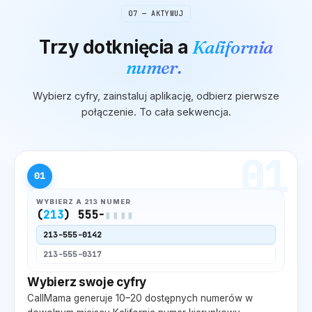
07 — AKTYWUJ
Trzy dotknięcia
a
Kalifornia
numer.
Wybierz cyfry, zainstaluj aplikację, odbierz pierwsze
połączenie. To cała sekwencja.
01
01
WYBIERZ A
213
NUMER
(
213
) 555-
▮▮▮▮
213
-555-0142
213
-555-0317
Wybierz swoje cyfry
CallMama generuje 10–20 dostępnych numerów w