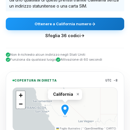
un indirizzo statunitense o una carta SIM.
Ottenere
a
California
numero
Sfoglia
36
codici
Non è richiesto alcun indirizzo negli Stati Uniti
Funziona da qualsiasi luogo
Attivazione di 60 secondi
UTC −8
COPERTURA IN DIRETTA
×
+
California
−
Foglio illustrativo
|
©
OpenStreetMap
©
CARTO