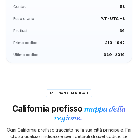
Contee
58
Fuso orario
P.T
·
UTC −8
Prefissi
36
Primo codice
213
·
1947
Ultimo codice
669
·
2019
02 — MAPPA REGIONALE
California
prefisso
mappa della
regione.
Ogni
California
prefisso tracciato nella sua città principale. Fai
clic su qualsiasi indicatore per i dettagli di quel codice. Le