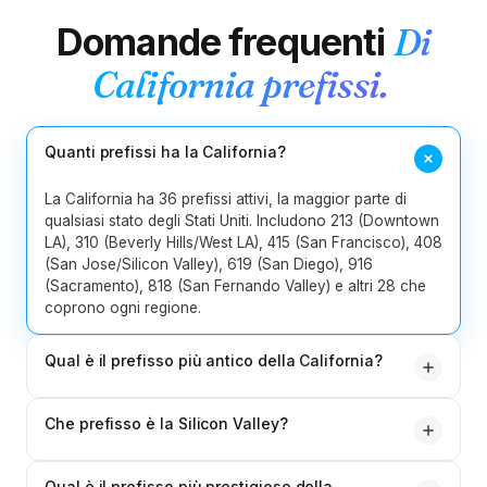
1
Hawaii
808
Domande frequenti
Di
2
Idaho
208
986
California
prefissi.
217
224
309
312
331
618
13
Illinois
630
708
773
779
815
847
Quanti prefissi ha la California?
872
La California ha 36 prefissi attivi, la maggior parte di
qualsiasi stato degli Stati Uniti. Includono 213 (Downtown
219
260
317
463
574
765
8
Indiana
LA), 310 (Beverly Hills/West LA), 415 (San Francisco), 408
812
930
(San Jose/Silicon Valley), 619 (San Diego), 916
(Sacramento), 818 (San Fernando Valley) e altri 28 che
5
Iowa
coprono ogni regione.
319
515
563
641
712
Qual è il prefisso più antico della California?
4
Kansas
316
620
785
913
213 - assegnato nel 1947 quando fu lanciato il NANP.
5
Kentucky
270
364
502
606
859
Che prefisso è la Silicon Valley?
Originariamente copriva l'intero bacino di Los Angeles
(compresi quelli che ora sono 310, 323, 818, 562 e oltre).
5
Louisiana
225
318
337
504
985
408 è il codice principale della Silicon Valley, che copre
Oggi il 213 è riservato al centro di Los Angeles.
Qual è il prefisso più prestigioso della