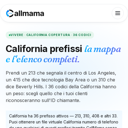
VIVERE ·
CALIFORNIA
COPERTURA ·
36
CODICI
California
prefissi
la mappa
e l'elenco completi.
Prendi un 213 che segnala il centro di Los Angeles,
un 415 che dice tecnologia Bay Area o un 310 che
dice Beverly Hills. I 36 codici della California hanno
un peso: scegli quello che i tuoi clienti
riconosceranno sull'ID chiamante.
California
ha
36
prefisso attivo
s
—
213, 310, 408
e altri 33
.
Puoi ottenere un file virtuale
California
numero di telefono
da uno qualsiasi di questi prefissi tramite CallMama senza