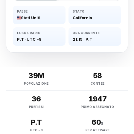
PAESE
STATO
Stati Uniti
California
FUSO ORARIO
ORA CORRENTE
P.T
·
UTC −8
21:19
·
P.T
39M
58
POPOLAZIONE
CONTEE
36
1947
PREFISSI
PRIMO ASSEGNATO
P.T
60
s
UTC −8
PER ATTIVARE