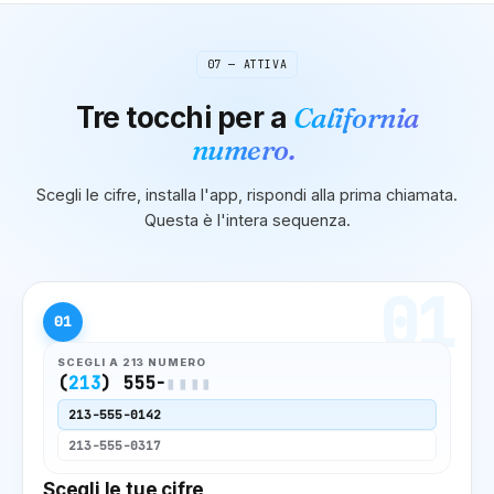
07 — ATTIVA
Tre tocchi per
a
California
numero.
Scegli le cifre, installa l'app, rispondi alla prima chiamata.
Questa è l'intera sequenza.
01
01
SCEGLI A
213
NUMERO
(
213
) 555-
▮▮▮▮
213
-555-0142
213
-555-0317
Scegli le tue cifre