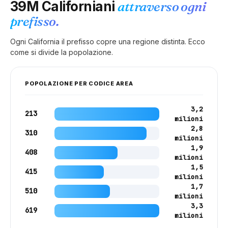
39M
Californiani
attraverso ogni
prefisso.
Ogni
California
il prefisso copre una regione distinta. Ecco
come si divide la popolazione.
POPOLAZIONE PER CODICE AREA
3,2
213
milioni
2,8
310
milioni
1,9
408
milioni
1,5
415
milioni
1,7
510
milioni
3,3
619
milioni