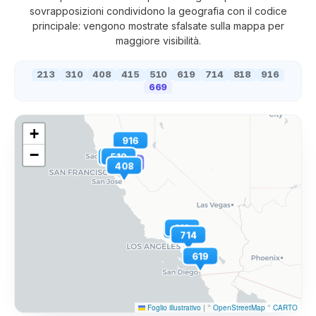
sovrapposizioni condividono la geografia con il codice
principale: vengono mostrate sfalsate sulla mappa per
maggiore visibilità.
213
310
408
415
510
619
714
818
916
669
+
916
−
415
510
669
408
818
310
213
714
619
Foglio illustrativo
|
©
OpenStreetMap
©
CARTO