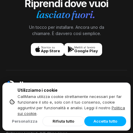
Riprendi dove vuoi
1
Montana
406
lasciato fuori.
3
Nebraska
308
402
531
Un tocco per installare. Ancora uno da
3
Nevada
702
725
775
chiamare. È davvero così semplice.
New
1
603
Scarica su
Mettiti al lavoro
Hampshire
App Store
Google Play
201
551
609
732
848
856
New
9
Jersey
862
908
973
Nuovo
2
505
575
Messico
Utilizziamo i cookie
CallMama utilizza cookie strettamente necessari per far
Rimani connesso sempre e
funzionare il sito e, solo con il tuo consenso, cookie
212
315
332
347
516
518
ovunque,
aggiuntivi per funzionalità e analisi. Leggi il nostro
Politica
Parla liberamente a livello globale.
585
607
631
646
680
716
19
sui cookie
.
New York
718
838
845
914
917
929
Personalizza
Rifiuta tutto
Accetta tutto
934