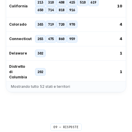
213
310
408
415
510
619
10
California
650
714
818
916
4
Colorado
303
719
720
970
4
Connecticut
203
475
860
959
1
Delaware
302
Distretto
1
di
202
Columbia
Mostrando tutto
52
stati e territori
239
305
321
407
561
727
11
Florida
786
813
850
904
954
229
404
470
478
678
706
9
Georgia
762
770
912
09 — RISPOSTE