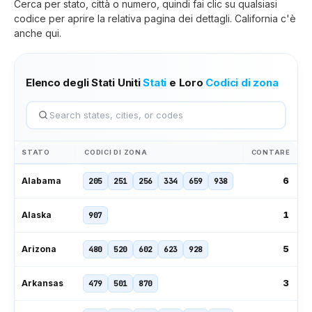
Cerca per stato, città o numero, quindi fai clic su qualsiasi
codice per aprire la relativa pagina dei dettagli.
California
c'è
anche qui.
Elenco degli Stati Uniti
Stati
e Loro
Codici di zona
STATO
CODICI DI ZONA
CONTARE
6
Alabama
205
251
256
334
659
938
1
Alaska
907
5
Arizona
480
520
602
623
928
3
Arkansas
479
501
870