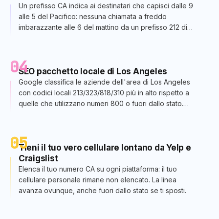
Un prefisso CA indica ai destinatari che capisci dalle 9
alle 5 del Pacifico: nessuna chiamata a freddo
imbarazzante alle 6 del mattino da un prefisso 212 di
New York.
04
SEO pacchetto locale di Los Angeles
Google classifica le aziende dell'area di Los Angeles
con codici locali 213/323/818/310 più in alto rispetto a
quelle che utilizzano numeri 800 o fuori dallo stato.
Impatto reale sulla visibilità del pacchetto mappe.
05
Tieni il tuo vero cellulare lontano da Yelp e
Craigslist
Elenca il tuo numero CA su ogni piattaforma: il tuo
cellulare personale rimane non elencato. La linea
avanza ovunque, anche fuori dallo stato se ti sposti.