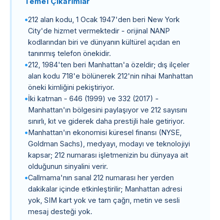
Temel Çıkarımlar
212 alan kodu, 1 Ocak 1947'den beri New York
City'de hizmet vermektedir - orijinal NANP
kodlarından biri ve dünyanın kültürel açıdan en
tanınmış telefon önekidir.
212, 1984'ten beri Manhattan'a özeldir; dış ilçeler
alan kodu 718'e bölünerek 212'nin nihai Manhattan
öneki kimliğini pekiştiriyor.
İki katman - 646 (1999) ve 332 (2017) -
Manhattan'ın bölgesini paylaşıyor ve 212 sayısını
sınırlı, kıt ve giderek daha prestijli hale getiriyor.
Manhattan'ın ekonomisi küresel finansı (NYSE,
Goldman Sachs), medyayı, modayı ve teknolojiyi
kapsar; 212 numarası işletmenizin bu dünyaya ait
olduğunun sinyalini verir.
Callmama'nın sanal 212 numarası her yerden
dakikalar içinde etkinleştirilir; Manhattan adresi
yok, SIM kart yok ve tam çağrı, metin ve sesli
mesaj desteği yok.