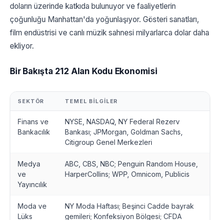
doların üzerinde katkıda bulunuyor ve faaliyetlerin
çoğunluğu Manhattan'da yoğunlaşıyor. Gösteri sanatları,
film endüstrisi ve canlı müzik sahnesi milyarlarca dolar daha
ekliyor.
Bir Bakışta 212 Alan Kodu Ekonomisi
SEKTÖR
TEMEL BILGILER
Finans ve
NYSE, NASDAQ, NY Federal Rezerv
Bankacılık
Bankası; JPMorgan, Goldman Sachs,
Citigroup Genel Merkezleri
Medya
ABC, CBS, NBC; Penguin Random House,
ve
HarperCollins; WPP, Omnicom, Publicis
Yayıncılık
Moda ve
NY Moda Haftası; Beşinci Cadde bayrak
Lüks
gemileri; Konfeksiyon Bölgesi; CFDA