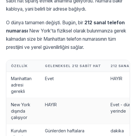
sabit hat sipariş etmek anlamına geliyordu. Numara bakır
kabloya, yani belirli bir adrese bağlıydı.
O dünya tamamen değişti. Bugün, bir
212 sanal telefon
numarası
New York'ta fiziksel olarak bulunmanıza gerek
kalmadan size bir Manhattan telefon numarasının tüm
prestijini ve yerel güvenilirliğini sağlar.
ÖZELLIK
GELENEKSEL 212 SABIT HAT
212 SANAL 
Manhattan
Evet
HAYIR
adresi
gerekli
New York
HAYIR
Evet - dünya
dışında
yerinde
çalışıyor
Kurulum
Günlerden haftalara
dakika