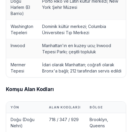
Doğu
Porto Riko ve Latin kültür merkezi; New
Harlem (El
York Şehir Müzesi
Barrio)
Washington
Dominik kültür merkezi; Columbia
Tepeleri
Üniversitesi Tıp Merkezi
Inwood
Manhattan'ın en kuzey ucu; Inwood
Tepesi Parkı; çeşitli topluluk
Mermer
İdari olarak Manhattan; coğrafi olarak
Tepesi
Bronx'a bağlı; 212 tarafından servis edildi
Komşu Alan Kodları
YÖN
ALAN KOD(LAR)I
BÖLGE
Doğu (Doğu
718 / 347 / 929
Brooklyn,
Nehri)
Queens