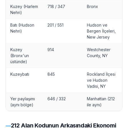
Kuzey (Harlem
718 / 347
Bronx
Nehri)
Batı (Hudson
201 / 551
Hudson ve
Nehri)
Bergen İlçeleri,
New Jersey
Kuzey
914
Westchester
(Bronx'un
County, NY
üstünde)
Kuzeybatı
845
Rockland İlçesi
ve Hudson
Vadisi, NY
Yer paylaşımı
646 / 332
Manhattan (212
(aynı bölge)
ile aynı)
212 Alan Kodunun Arkasındaki Ekonomi