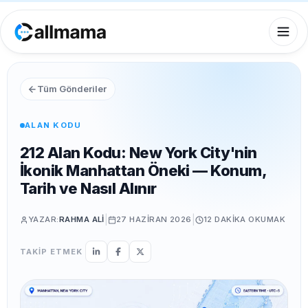
Tüm Gönderiler
ALAN KODU
212 Alan Kodu: New York City'nin
İkonik Manhattan Öneki — Konum,
Tarih ve Nasıl Alınır
|
|
YAZAR:
RAHMA ALI
27 HAZIRAN 2026
12 DAKIKA
OKUMAK
TAKİP ETMEK