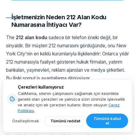
İşletmenizin Neden 212 Alan Kodu
Numarasına İhtiyacı Var?
The
212 alan kodu
sadece bir telefon öneki değil, bir
sinyaldir. Bir müşteri 212 numarasını gördüğünde, onu New
York City'nin en köklü kurumlarıyla ilişkilendirir: Onlarca yıldır
212 numarasıyla faaliyet gösteren hukuk firmaları, yatırım
bankaları, yayınevleri, reklam ajansları ve medya şirketleri.
Bu ilişki somut iş avantajlarına dönüşüyor.
Çerezleri kullanıyoruz
Dünyanın En Rekabetçi Pazarında Anında
CallMama, sitenin çalışmasını sağlamak için kesinlikle
gerekli olan çerezleri ve yalnızca sizin izninizle işlevsellik
Güvenilirlik
ve analiz için ek çerezleri kullanır. Bizim okuyun
Çerez
Politikası
.
New York City, Amerika Birleşik Devletleri'ndeki en
Tümünü kabul
rekabetçi iş ortamıdır. Güvenilirliğin her şey olduğu bir
Özelleştirmek
Tümünü reddet
et
pazarda, 212 numarası ait olduğunuzu, gerçek ve köklü bir