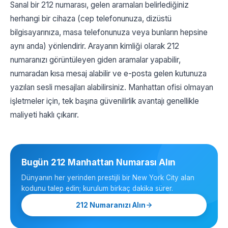
Sanal bir 212 numarası, gelen aramaları belirlediğiniz
herhangi bir cihaza (cep telefonunuza, dizüstü
bilgisayarınıza, masa telefonunuza veya bunların hepsine
aynı anda) yönlendirir. Arayanın kimliği olarak 212
numaranızı görüntüleyen giden aramalar yapabilir,
numaradan kısa mesaj alabilir ve e-posta gelen kutunuza
yazılan sesli mesajları alabilirsiniz. Manhattan ofisi olmayan
işletmeler için, tek başına güvenilirlik avantajı genellikle
maliyeti haklı çıkarır.
Bugün 212 Manhattan Numarası Alın
Dünyanın her yerinden prestijli bir New York City alan
kodunu talep edin; kurulum birkaç dakika sürer.
212 Numaranızı Alın