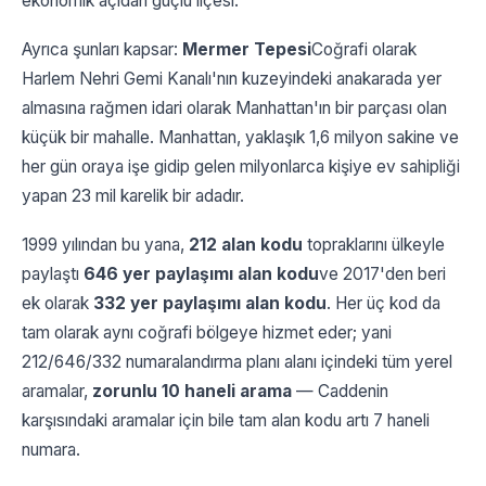
ekonomik açıdan güçlü ilçesi.
Ayrıca şunları kapsar:
Mermer Tepesi
Coğrafi olarak
Harlem Nehri Gemi Kanalı'nın kuzeyindeki anakarada yer
almasına rağmen idari olarak Manhattan'ın bir parçası olan
küçük bir mahalle. Manhattan, yaklaşık 1,6 milyon sakine ve
her gün oraya işe gidip gelen milyonlarca kişiye ev sahipliği
yapan 23 mil karelik bir adadır.
1999 yılından bu yana,
212 alan kodu
topraklarını ülkeyle
paylaştı
646 yer paylaşımı alan kodu
ve 2017'den beri
ek olarak
332 yer paylaşımı alan kodu
. Her üç kod da
tam olarak aynı coğrafi bölgeye hizmet eder; yani
212/646/332 numaralandırma planı alanı içindeki tüm yerel
aramalar,
zorunlu 10 haneli arama
— Caddenin
karşısındaki aramalar için bile tam alan kodu artı 7 haneli
numara.