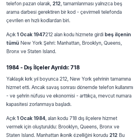
telefon pazarı olarak,
212
, tamamlanması yalnızca beş
arama darbesi gerektiren bir kod - çevirmeli telefonda
çevrilen en hızlı kodlardan biri.
Açık
1 Ocak 1947
212 alan kodu hizmete girdi
beş ilçenin
tümü
New York Şehri: Manhattan, Brooklyn, Queens,
Bronx ve Staten Island.
1984 - Dış İlçeler Ayrıldı: 718
Yaklaşık kırk yıl boyunca 212, New York şehrinin tamamına
hizmet etti. Ancak savaş sonrası dönemde telefon kullanımı
- ve şehrin nüfusu ve ekonomisi - arttıkça, mevcut numara
kapasitesi zorlanmaya başladı.
Açık
1 Ocak 1984
, alan kodu 718 dış ilçelere hizmet
vermek için oluşturuldu: Brooklyn, Queens, Bronx ve
Staten Island. Manhattan ikonik özelliğini korudu
212
Bu