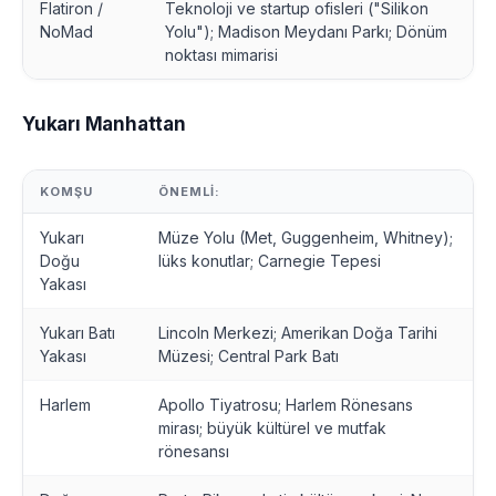
Flatiron /
Teknoloji ve startup ofisleri ("Silikon
NoMad
Yolu"); Madison Meydanı Parkı; Dönüm
noktası mimarisi
Yukarı Manhattan
KOMŞU
ÖNEMLI:
Yukarı
Müze Yolu (Met, Guggenheim, Whitney);
Doğu
lüks konutlar; Carnegie Tepesi
Yakası
Yukarı Batı
Lincoln Merkezi; Amerikan Doğa Tarihi
Yakası
Müzesi; Central Park Batı
Harlem
Apollo Tiyatrosu; Harlem Rönesans
mirası; büyük kültürel ve mutfak
rönesansı