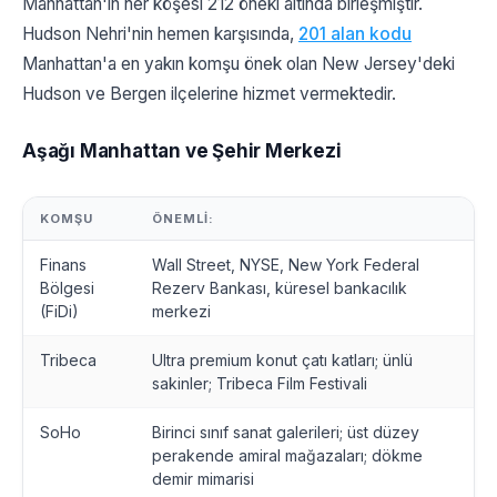
Manhattan'ın her köşesi 212 öneki altında birleşmiştir.
Hudson Nehri'nin hemen karşısında,
201 alan kodu
Manhattan'a en yakın komşu önek olan New Jersey'deki
Hudson ve Bergen ilçelerine hizmet vermektedir.
Aşağı Manhattan ve Şehir Merkezi
KOMŞU
ÖNEMLI:
Finans
Wall Street, NYSE, New York Federal
Bölgesi
Rezerv Bankası, küresel bankacılık
(FiDi)
merkezi
Tribeca
Ultra premium konut çatı katları; ünlü
sakinler; Tribeca Film Festivali
SoHo
Birinci sınıf sanat galerileri; üst düzey
perakende amiral mağazaları; dökme
demir mimarisi