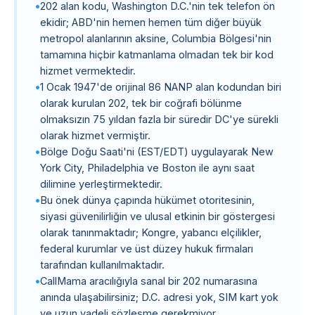
202 alan kodu, Washington D.C.'nin tek telefon ön
ekidir; ABD'nin hemen hemen tüm diğer büyük
metropol alanlarının aksine, Columbia Bölgesi'nin
tamamına hiçbir katmanlama olmadan tek bir kod
hizmet vermektedir.
1 Ocak 1947'de orijinal 86 NANP alan kodundan biri
olarak kurulan 202, tek bir coğrafi bölünme
olmaksızın 75 yıldan fazla bir süredir DC'ye sürekli
olarak hizmet vermiştir.
Bölge Doğu Saati'ni (EST/EDT) uygulayarak New
York City, Philadelphia ve Boston ile aynı saat
dilimine yerleştirmektedir.
Bu önek dünya çapında hükümet otoritesinin,
siyasi güvenilirliğin ve ulusal etkinin bir göstergesi
olarak tanınmaktadır; Kongre, yabancı elçilikler,
federal kurumlar ve üst düzey hukuk firmaları
tarafından kullanılmaktadır.
CallMama aracılığıyla sanal bir 202 numarasına
anında ulaşabilirsiniz; D.C. adresi yok, SIM kart yok
ve uzun vadeli sözleşme gerekmiyor.