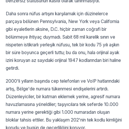
benzersiz statüsünün kasıtlı olarak tanınmasıydı.
Daha sonra nüfus artışını karşılamak için düzinelerce
parçaya bölünen Pennsylvania, New York veya California
gibi eyaletlerin aksine, D.C. hiçbir zaman coğrafi bir
bölünmeye ihtiyaç duymadı. Sabit 68 mil karelik sınırı ve
nispeten istikrarlı yerleşik nüfusu, tek bir kodu 75 yılı aşkın
bir süre boyunca geçerli tuttu; bu da onu, hala orijinal ayak
izini koruyan az sayıdaki orijinal 1947 kodlarından biri haline
getirdi.
2000'li yılların başında cep telefonları ve VoIP hatlarındaki
artış, Bölge'de numara tükenmesi endişelerini artırdı.
Düzenleyiciler, bir katman eklemek yerine, agresif numara
havuzlamasına yöneldiler; taşıyıcılara tek seferde 10.000
numara yerine gerektiği gibi 1.000 numaradan oluşan
bloklar tahsis ettiler. Bu yaklaşım 202'nin tek kodlu kimliğini
korudu ve bugün de geçerliliğini koruyor.