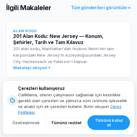
İlgili Makaleler
Tüm gönderileri görüntüle
ALAN KODU
201 Alan Kodu: New Jersey — Konum,
Şehirler, Tarih ve Tam Kılavuz
201 alan kodu, Manhattan'dan Hudson Nehri'nin tam
karşısındaki New Jersey'in kuzeydoğusundaki Jersey
City, Hackensack ve Paterson'ı kapsar.
Makaleyi okuyun
Çerezleri kullanıyoruz
ALAN KODU
CallMama, sitenin çalışmasını sağlamak için kesinlikle
978 Alan Kodu: Kuzeydoğu Massachusetts —
gerekli olan çerezleri ve yalnızca sizin izninizle işlevsellik
Konum, Şehirler, Tarih ve Tam Kılavuz
ve analiz için ek çerezleri kullanır. Bizim okuyun
Çerez
Kuzeydoğu Massachusetts'in Lowell, Lawrence, Salem
Politikası
.
ve Gloucester'ı kapsayan 978 alan kodu - tarih,
Tümünü kabul
Özelleştirmek
Tümünü reddet
demografi ve nasıl numara alınacağı.
et
Makaleyi okuyun