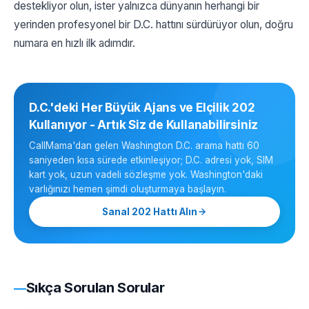
destekliyor olun, ister yalnızca dünyanın herhangi bir
yerinden profesyonel bir D.C. hattını sürdürüyor olun, doğru
numara en hızlı ilk adımdır.
D.C.'deki Her Büyük Ajans ve Elçilik 202
Kullanıyor - Artık Siz de Kullanabilirsiniz
CallMama'dan gelen Washington D.C. arama hattı 60
saniyeden kısa sürede etkinleşiyor; D.C. adresi yok, SIM
kart yok, uzun vadeli sözleşme yok. Washington'daki
varlığınızı hemen şimdi oluşturmaya başlayın.
Sanal 202 Hattı Alın
Sıkça Sorulan Sorular