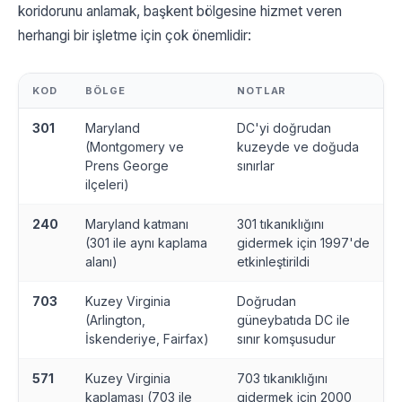
koridorunu anlamak, başkent bölgesine hizmet veren
herhangi bir işletme için çok önemlidir:
KOD
BÖLGE
NOTLAR
301
Maryland
DC'yi doğrudan
(Montgomery ve
kuzeyde ve doğuda
Prens George
sınırlar
ilçeleri)
240
Maryland katmanı
301 tıkanıklığını
(301 ile aynı kaplama
gidermek için 1997'de
alanı)
etkinleştirildi
703
Kuzey Virginia
Doğrudan
(Arlington,
güneybatıda DC ile
İskenderiye, Fairfax)
sınır komşusudur
571
Kuzey Virginia
703 tıkanıklığını
kaplaması (703 ile
gidermek için 2000