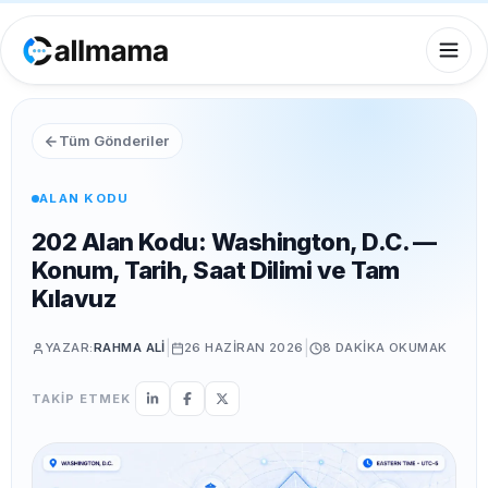
Tüm Gönderiler
ALAN KODU
202 Alan Kodu: Washington, D.C. —
Konum, Tarih, Saat Dilimi ve Tam
Kılavuz
|
|
YAZAR:
RAHMA ALI
26 HAZIRAN 2026
8 DAKIKA
OKUMAK
TAKİP ETMEK