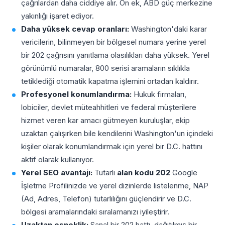
çağrılardan daha ciddiye alır. Ön ek, ABD güç merkezine
yakınlığı işaret ediyor.
Daha yüksek cevap oranları:
Washington'daki karar
vericilerin, bilinmeyen bir bölgesel numara yerine yerel
bir 202 çağrısını yanıtlama olasılıkları daha yüksek. Yerel
görünümlü numaralar, 800 serisi aramaların sıklıkla
tetiklediği otomatik kapatma işlemini ortadan kaldırır.
Profesyonel konumlandırma:
Hukuk firmaları,
lobiciler, devlet müteahhitleri ve federal müşterilere
hizmet veren kar amacı gütmeyen kuruluşlar, ekip
uzaktan çalışırken bile kendilerini Washington'un içindeki
kişiler olarak konumlandırmak için yerel bir D.C. hattını
aktif olarak kullanıyor.
Yerel SEO avantajı:
Tutarlı
alan kodu 202
Google
İşletme Profilinizde ve yerel dizinlerde listelenme, NAP
(Ad, Adres, Telefon) tutarlılığını güçlendirir ve D.C.
bölgesi aramalarındaki sıralamanızı iyileştirir.
Uzaktan esneklik:
Sanal bir 202 hattı, dağıtılmış bir