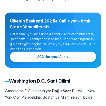
Ülkenin Başkenti 202 ile Çağırıyor - Artık
Siz de Yapabilirsiniz
CallMama uygulamasındaki sanal 202 telefon numarası,
işletmenizi 60 saniyeden kısa bir sürede Washington'un
güvenilirliğine bağlar; DC ofisi yok, SIM kart yok ve uzun
vadeli sözleşme yok.
202 Hattınızı Alın
Washington D.C. Saat Dilimi
Washington D.C.'de çalışıyor
Doğu Saat Dilimi
— New
York City, Philadelphia, Boston ve Miami ile aynı bölge.