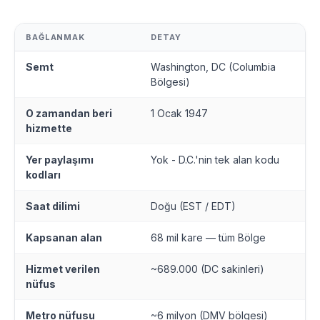
BAĞLANMAK
DETAY
Semt
Washington, DC (Columbia
Bölgesi)
O zamandan beri
1 Ocak 1947
hizmette
Yer paylaşımı
Yok - D.C.'nin tek alan kodu
kodları
Saat dilimi
Doğu (EST / EDT)
Kapsanan alan
68 mil kare — tüm Bölge
Hizmet verilen
~689.000 (DC sakinleri)
nüfus
Metro nüfusu
~6 milyon (DMV bölgesi)