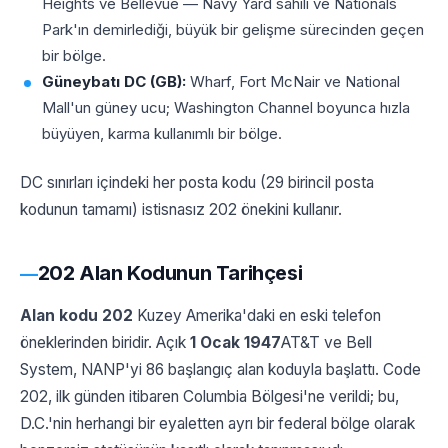
Heights ve Bellevue — Navy Yard sahili ve Nationals
Park'ın demirlediği, büyük bir gelişme sürecinden geçen
bir bölge.
Güneybatı DC (GB):
Wharf, Fort McNair ve National
Mall'un güney ucu; Washington Channel boyunca hızla
büyüyen, karma kullanımlı bir bölge.
DC sınırları içindeki her posta kodu (29 birincil posta
kodunun tamamı) istisnasız 202 önekini kullanır.
202 Alan Kodunun Tarihçesi
Alan kodu 202
Kuzey Amerika'daki en eski telefon
öneklerinden biridir. Açık
1 Ocak 1947
AT&T ve Bell
System, NANP'yi 86 başlangıç ​​alan koduyla başlattı. Code
202, ilk günden itibaren Columbia Bölgesi'ne verildi; bu,
D.C.'nin herhangi bir eyaletten ayrı bir federal bölge olarak