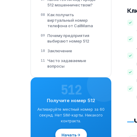
512 мошенничеством?
Кл
Как получить
08
виртуальный номер
телефона от CallMama
Почему предприятия
09
выбирают номер 512
Заключение
10
Часто задаваемые
11
вопросы
512
Получите номер 512
Активируйте местный номер за 60
секунд. Нет SIM-карты. Никакого
контракта.
Начать