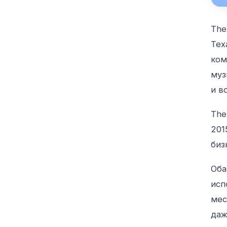
Th
Тех
ком
муз
и в
Th
201
биз
Оба
исп
мес
даж