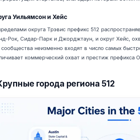
руга Уильямсон и Хейс
пределами округа Трэвис префикс 512 распространя
нд-Рок, Сидар-Парк и Джорджтаун, и округ Хейс, ох
 сообщества неизменно входят в число самых быстр
личивает коммерческий охват и престиж префикса О
Крупные города региона 512