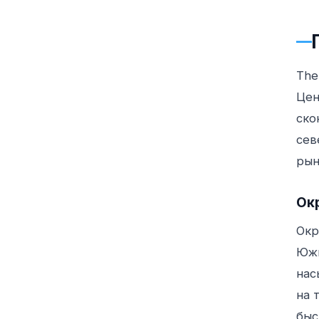
Th
Цен
ско
сев
рын
Ок
Окр
Южн
нас
на 
быс