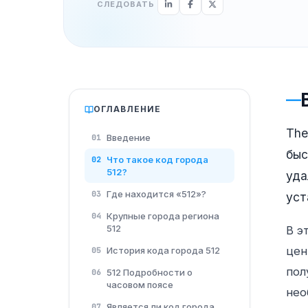
СЛЕДОВАТЬ
ОГЛАВЛЕНИЕ
Th
Введение
01
быс
Что такое код города
02
512?
уда
Где находится «512»?
03
уст
Крупные города региона
04
512
В э
цен
История кода города 512
05
пол
512 Подробности о
06
часовом поясе
нео
Является ли код города
07