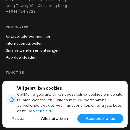
Kong Tower, Wan Chai, Hong Kong
+1 914 454 3728
PRODUCTEN
Virtueel telefoonnummer
Internationaal bellen
Sms verzenden en ontvangen
App downloaden
FUNCTIES
Alle functies
Wij gebruiken cookies
Opname van gesprekken
CallMama gebruikt strikt noodzakelijke cookies om de site
Beller-ID
te laten werken, en – alleen met uw toestemming –
Oproep doorsturen
aanvullende cookies voor functionaliteit en analyse. Lees
Voicemail
onze
Cookiebeleid
.
Pas aan
Alles afwijzen
Accepteer alles
ONTDEKKEN