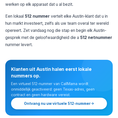
werken op elk apparaat dat u al bezit.
Een lokaal
512 nummer
vertelt elke Austin-klant dat u in
hun markt investeert, zelfs als uw team overal ter wereld
opereert. Zet vandaag nog die stap en begin elk Austin-
gesprek met de geloofwaardigheid die a
512 netnummer
nummer levert.
Klanten uit Austin halen eerst lokale
nummers op.
Een virtueel 512-nummer van CallMama wordt
onmiddellijk geactiveerd: geen Texas-adres, geen
contract en geen hardware vereist.
Ontvang nu uw virtuele 512-nummer