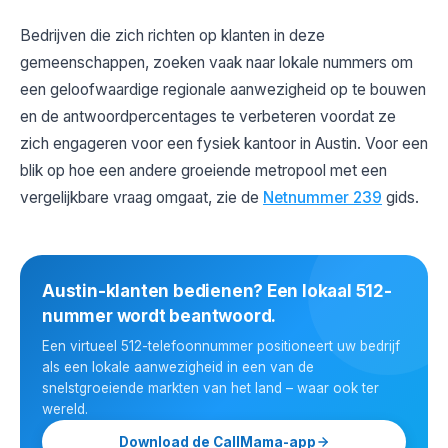
Bedrijven die zich richten op klanten in deze
gemeenschappen, zoeken vaak naar lokale nummers om
een ​​geloofwaardige regionale aanwezigheid op te bouwen
en de antwoordpercentages te verbeteren voordat ze
zich engageren voor een fysiek kantoor in Austin. Voor een
blik op hoe een andere groeiende metropool met een
vergelijkbare vraag omgaat, zie de
Netnummer 239
gids.
Austin-klanten bedienen? Een lokaal 512-
nummer wordt beantwoord.
Een virtueel 512-telefoonnummer positioneert uw bedrijf
als een lokale aanwezigheid in een van de
snelstgroeiende markten van het land – waar ook ter
wereld.
Download de CallMama-app