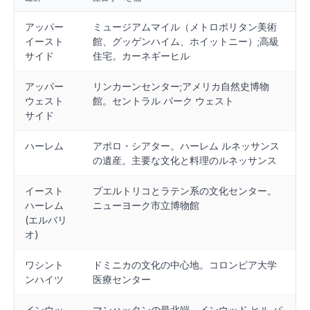
アッパー
ミュージアムマイル（メトロポリタン美術
イースト
館、グッゲンハイム、ホイットニー）;高級
サイド
住宅。カーネギーヒル
アッパー
リンカーンセンター;アメリカ自然史博物
ウェスト
館。セントラル パーク ウェスト
サイド
ハーレム
アポロ・シアター。ハーレム ルネッサンス
の遺産。主要な文化と料理のルネッサンス
イースト
プエルトリコとラテン系の文化センター。
ハーレム
ニューヨーク市立博物館
(エルバリ
オ)
ワシント
ドミニカの文化の中心地。コロンビア大学
ンハイツ
医療センター
インウッ
マンハッタンの最北端。インウッド ヒル パ