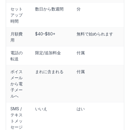
セット
数日から数週間
分
アップ
時間
月額費
$40–$80+
無料で始められます
用
電話の
限定/追加料金
付属
転送
ボイス
まれに含まれる
付属
メール
から電
子メー
ルへ
SMS /
いいえ
はい
テキス
トメッ
セージ