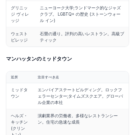
グリニッ
ニューヨーク大学;ランドマーク的なジャズ
ジ ヴィレ
クラブ。 LGBTQ+ の歴史 (ストーンウォー
ッジ
ル イン)
ウェスト
石畳の通り。評判の高いレストラン。高級ブ
ビレッジ
ティック
マンハッタンのミッドタウン
近所
注目すべき点
ミッドタ
エンパイアステートビルディング。ロックフ
ウン
ェラーセンター;タイムズスクエア。グローバ
ル企業の本社
ヘルズ・
演劇業界の労働者。多様なレストランシー
キッチン
ン。住宅の急速な成長
(クリン
トン)