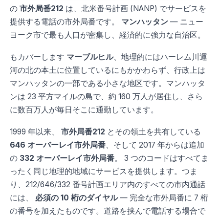
の
市外局番212
は、北米番号計画 (NANP) でサービスを
提供する電話の市外局番です。
マンハッタン
— ニュー
ヨーク市で最も人口が密集し、経済的に強力な自治区。
もカバーします
マーブルヒル
、地理的にはハーレム川運
河の北の本土に位置しているにもかかわらず、行政上は
マンハッタンの一部である小さな地区です。マンハッタ
ンは 23 平方マイルの島で、約 160 万人が居住し、さら
に数百万人が毎日そこに通勤しています。
1999 年以来、
市外局番212
とその領土を共有している
646 オーバーレイ市外局番
、そして 2017 年からは追加
の
332 オーバーレイ市外局番
。 3 つのコードはすべてま
ったく同じ地理的地域にサービスを提供します。つま
り、212/646/332 番号計画エリア内のすべての市内通話
には、
必須の 10 桁のダイヤル
— 完全な市外局番に 7 桁
の番号を加えたものです。道路を挟んで電話する場合で