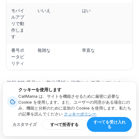
モバイ
いいえ
はい
ルアプ
リで動
作しま
す
番号ポ
複雑な
率直な
ータビ
リティ
仮想 212 番号は、着信通話を指定した任意のデバイス
クッキーを使用します
(携帯電話、ラップトップ、固定電話、または上記すべ
CallMama は、サイトを機能させるために厳密に必要な
て) に同時にルーティングします。発信者番号として 212
Cookie を使用します。また、ユーザーの同意がある場合にの
番号を表示する発信や、その番号からのテキスト メッセ
み、機能と分析のために追加の Cookie を使用します。私たち
の記事を読んでください
クッキーポリシー
.
ージを発信したり、電子メールの受信トレイに書き起こ
すべてを受け入れ
カスタマイズ
すべて拒否する
されたボイスメールを受信したりできます。マンハッタ
る
ンにオフィスを持たない企業の場合、多くの場合、信頼