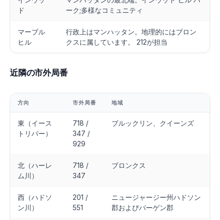
ド
ーク;多様なコミュニティ
マーブル
行政上はマンハッタン。地理的にはブロン
ヒル
クスに属しています。 212が担当
近隣の市外局番
方向
市外局番
地域
東（イース
718 /
ブルックリン、クイーンズ
トリバー）
347 /
929
北（ハーレ
718 /
ブロンクス
ム川）
347
西（ハドソ
201 /
ニュージャージー州ハドソン
ン川）
551
郡およびバーゲン郡