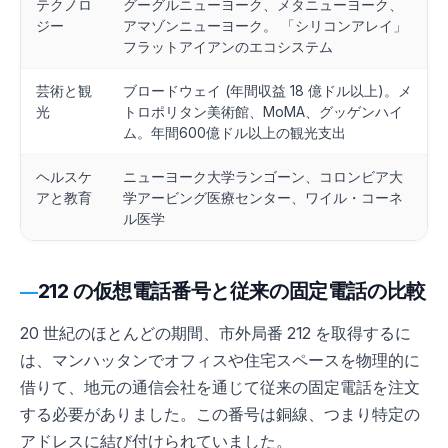
テクノロ
グーグルニューヨーク、メタニューヨーク、
ジー
アマゾンニューヨーク。 「シリコンアレイ」
フラットアイアンのエコシステム
芸術と観
ブロードウェイ (年間収益 18 億ドル以上)。メ
光
トロポリタン美術館、MoMA、グッゲンハイ
ム。年間600億ドル以上の観光支出
ヘルスケ
ニューヨーク大学ランゴーン、コロンビア大
アと教育
学アービング医療センター、ワイル・コーネ
ル医学
212 の仮想電話番号と従来の固定電話の比較
20 世紀のほとんどの期間、市外局番 212 を取得するに
は、マンハッタンでオフィスや住宅スペースを物理的に
借りて、地元の通信会社を通じて従来の固定電話を注文
する必要がありました。この番号は銅線、つまり特定の
アドレスに結び付けられていました。