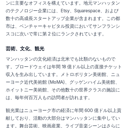
ンに主要なオフィスを構えています。地元マンハッタン
のテクノロジー企業には、Etsy、Squarespace、および
数十の高成長スタートアップ企業が含まれます。この都
市は、ベンチャーキャピタル投資においてサンフランシ
スコに次いで常に第 2 位にランクされています。
芸術、文化、観光
マンハッタンの文化経済は北米でも比類のないもので
す。ブロードウェイは年間 18 億ドル以上の直接チケット
収入を生み出しています。メトロポリタン美術館、ニュ
ーヨーク近代美術館 (MoMA)、グッゲンハイム美術館、
ホイットニー美術館、その他数十の世界クラスの施設に
は、毎年何百万人もの訪問者が訪れます。
観光業はニューヨーク市の経済に年間 600 億ドル以上貢
献しており、活動の大部分はマンハッタンに集中してい
ます。舞台芸術、映画産業、ライブ音楽シーンはさらに