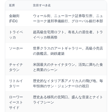
近所
注目すべき点
金融街
ウォール街、ニューヨーク証券取引所、ニュ
(FiDi)
ーヨーク連邦準備銀行、グローバル銀行本部
トライベ
超高級住宅用ロフト。有名人の居住者。トラ
ッカ
イベッカ映画祭
ソーホー
世界クラスのアートギャラリー。高級小売店
の旗艦店。鋳鉄建築
チャイナ
米国最大のチャイナタウン。活気に満ちた食
タウン
と商業のシーン
リトルイ
歴史的なイタリア系アメリカ人の飛び地。毎
タリー
年恒例のサン・ジェンナーロの祝日
ローワー
歴史ある移民の玄関口。盛んな音楽とナイト
イースト
ライフシーン
サイド