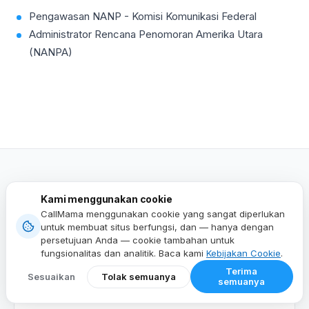
Pengawasan NANP - Komisi Komunikasi Federal
Administrator Rencana Penomoran Amerika Utara
(NANPA)
Artikel Terkait
Lihat semua postingan
Kami menggunakan cookie
CallMama menggunakan cookie yang sangat diperlukan
untuk membuat situs berfungsi, dan — hanya dengan
persetujuan Anda — cookie tambahan untuk
NOMOR TELEPON
fungsionalitas dan analitik. Baca kami
Kebijakan Cookie
.
Temukan Kode Area Terbaik untuk TextNow –
Mulai Pesan Sekarang
Terima
Sesuaikan
Tolak semuanya
semuanya
Temukan kode area terbaik untuk TextNow, cara
menjaga nomor Anda tetap aktif, dan bagaimana