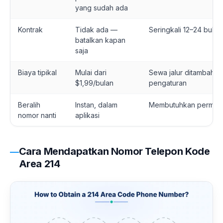
yang sudah ada
Kontrak
Tidak ada —
Seringkali 12–24 bulan
batalkan kapan
saja
Biaya tipikal
Mulai dari
Sewa jalur ditambah b
$1,99/bulan
pengaturan
Beralih
Instan, dalam
Membutuhkan perminta
nomor nanti
aplikasi
Cara Mendapatkan Nomor Telepon Kode
Area 214