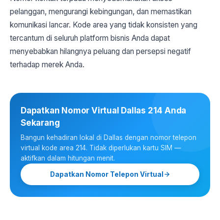
pelanggan, mengurangi kebingungan, dan memastikan
komunikasi lancar. Kode area yang tidak konsisten yang
tercantum di seluruh platform bisnis Anda dapat
menyebabkan hilangnya peluang dan persepsi negatif
terhadap merek Anda.
Dapatkan Nomor Virtual Dallas 214 Anda
Sekarang
Bangun kehadiran lokal di Dallas dengan nomor telepon
virtual kode area 214. Tidak diperlukan kartu SIM —
aktifkan dalam hitungan menit.
Dapatkan Nomor Telepon Virtual