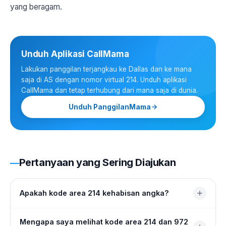
yang beragam.
Unduh Aplikasi CallMama
Lakukan panggilan terjangkau ke Dallas dan ke mana
saja di AS dengan nomor virtual 214. Unduh aplikasi
CallMama dan tetap terhubung dari mana saja di dunia.
Unduh PanggilanMama
Pertanyaan yang Sering Diajukan
Apakah kode area 214 kehabisan angka?
Kode area 214 mengalami permintaan yang tinggi,
Mengapa saya melihat kode area 214 dan 972