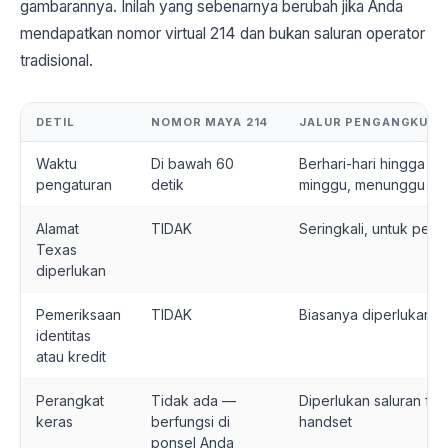
gambarannya. Inilah yang sebenarnya berubah jika Anda
mendapatkan nomor virtual 214 dan bukan saluran operator
tradisional.
DETIL
NOMOR MAYA 214
JALUR PENGANGKUT 
Waktu
Di bawah 60
Berhari-hari hingga b
pengaturan
detik
minggu, menunggu p
Alamat
TIDAK
Seringkali, untuk peny
Texas
diperlukan
Pemeriksaan
TIDAK
Biasanya diperlukan
identitas
atau kredit
Perangkat
Tidak ada —
Diperlukan saluran fisi
keras
berfungsi di
handset
ponsel Anda