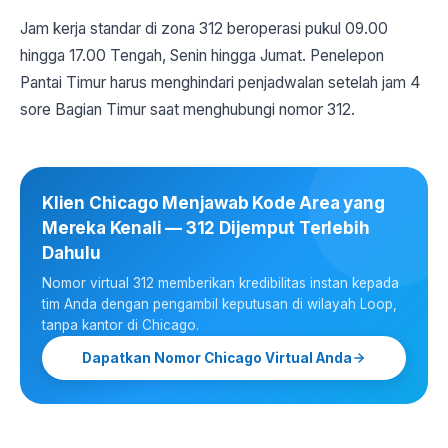
Jam kerja standar di zona 312 beroperasi pukul 09.00
hingga 17.00 Tengah, Senin hingga Jumat. Penelepon
Pantai Timur harus menghindari penjadwalan setelah jam 4
sore Bagian Timur saat menghubungi nomor 312.
Klien Chicago Menjawab Kode Area yang
Mereka Kenali — 312 Dijemput Terlebih
Dahulu
Nomor virtual 312 memberikan kredibilitas instan kepada
tim Anda dengan pengambil keputusan di wilayah Loop,
tanpa kantor di Chicago.
Dapatkan Nomor Chicago Virtual Anda