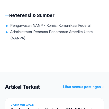
yang ikonik — Millennium Park, Magnificent Mile,
besar penyedia menyediakan nomor Anda dalam waktu
Chicago Board of Trade, dan kantor pusat perusahaan
kurang dari 15 menit.
besar serta rumah sakit. Ini adalah salah satu kode area
Referensi & Sumber
yang paling dikenal dan bergengsi secara komersial di
Amerika Serikat.
Pengawasan NANP - Komisi Komunikasi Federal
Administrator Rencana Penomoran Amerika Utara
(NANPA)
Artikel Terkait
Lihat semua postingan
KODE WILAYAH