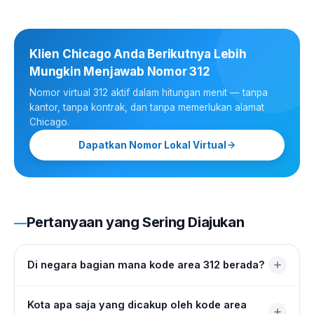
Klien Chicago Anda Berikutnya Lebih
Mungkin Menjawab Nomor 312
Nomor virtual 312 aktif dalam hitungan menit — tanpa
kantor, tanpa kontrak, dan tanpa memerlukan alamat
Chicago.
Dapatkan Nomor Lokal Virtual
Pertanyaan yang Sering Diajukan
Di negara bagian mana kode area 312 berada?
Kode area 312 berada di Illinois, khusus melayani pusat
Kota apa saja yang dicakup oleh kode area