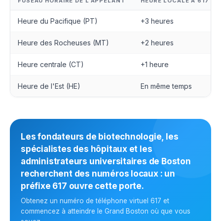
FUSEAU HORAIRE DE L'APPELANT
HEURE LOCALE À 617
Heure du Pacifique (PT)
+3 heures
Heure des Rocheuses (MT)
+2 heures
Heure centrale (CT)
+1 heure
Heure de l'Est (HE)
En même temps
Les fondateurs de biotechnologie, les
spécialistes des hôpitaux et les
administrateurs universitaires de Boston
recherchent des numéros locaux : un
préfixe 617 ouvre cette porte.
Obtenez un numéro de téléphone virtuel 617 et
commencez à atteindre le Grand Boston où que vous