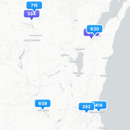
715
534
920
274
608
414
262