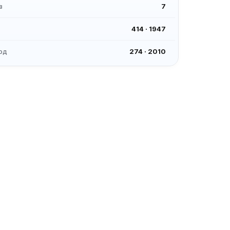
в
7
414
·
1947
од
274
·
2010