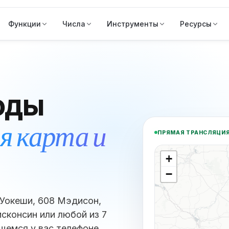
Функции
Числа
Инструменты
Ресурсы
оды
я карта и
ПРЯМАЯ ТРАНСЛЯЦИ
+
−
 Уокеши, 608 Мэдисон,
исконсин или любой из 7
щемся у вас телефоне.