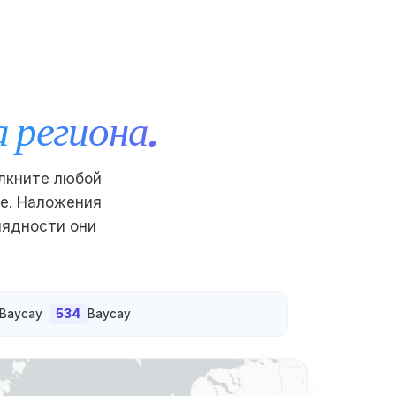
 региона.
елкните любой
е. Наложения
лядности они
534
Ваусау
·
Ваусау