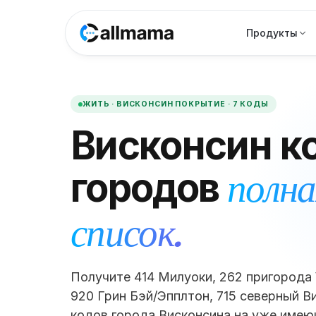
Продукты
ЖИТЬ ·
ВИСКОНСИН
ПОКРЫТИЕ ·
7
КОДЫ
Висконсин
к
полна
городов
список.
Получите 414 Милуоки, 262 пригорода
920 Грин Бэй/Эпплтон, 715 северный В
кодов города Висконсина на уже имею