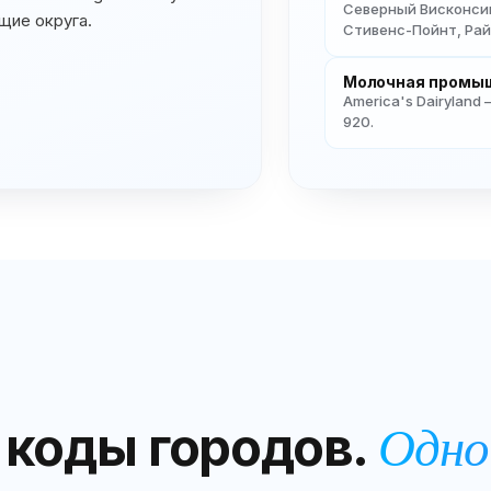
Северный Висконсин
щие округа.
Стивенс-Пойнт, Ра
Молочная промыш
America's Dairyland
920.
коды городов.
Одно