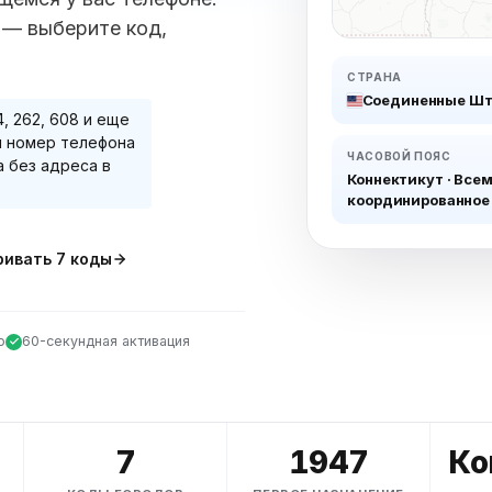
 — выберите код,
СТРАНА
Соединенные Ш
4, 262, 608
и еще
н
номер телефона
ЧАСОВОЙ ПОЯС
a без адреса в
Коннектикут
·
Всем
координированное
ривать
7
коды
о
60-секундная активация
7
1947
Ко