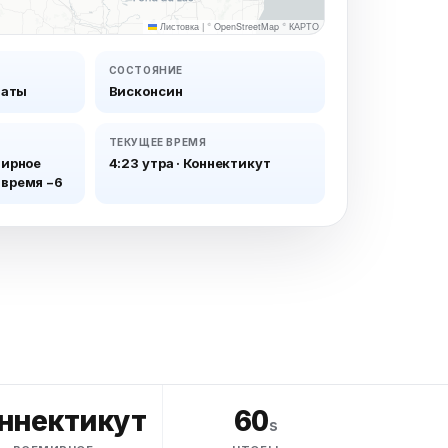
Листовка
|
©
OpenStreetMap
©
КАРТО
СОСТОЯНИЕ
таты
Висконсин
ТЕКУЩЕЕ ВРЕМЯ
ирное
4:23 утра
·
Коннектикут
 время −6
ннектикут
60
s