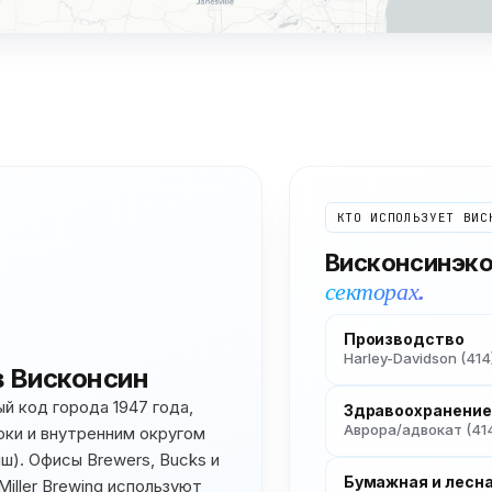
КТО ИСПОЛЬЗУЕТ
ВИС
Висконсин
эк
секторах.
Производство
Harley-Davidson (414)
в
Висконсин
й код города 1947 года,
Здравоохранение
Аврора/адвокат (41
оки и внутренним округом
ш). Офисы Brewers, Bucks и
Бумажная и лесн
Miller Brewing используют