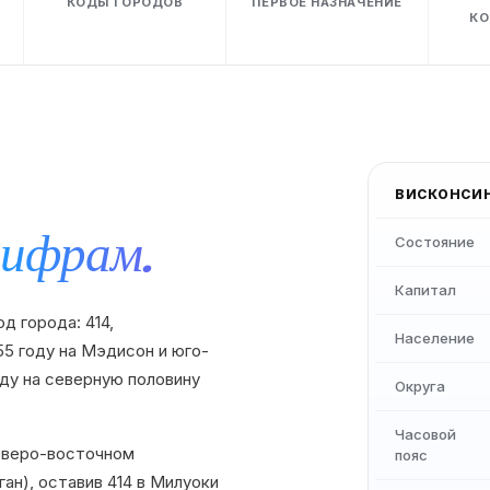
КОДЫ ГОРОДОВ
ПЕРВОЕ НАЗНАЧЕНИЕ
КО
ВИСКОНСИ
цифрам.
Состояние
Капитал
д города: 414,
Население
55 году на Мэдисон и юго-
оду на северную половину
Округа
Часовой
северо-восточном
пояс
ан), оставив 414 в Милуоки