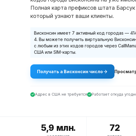
Полная карта префиксов штата Барсук
который узнают ваши клиенты.
Висконсин
имеет
7
активный код города
s
—
41
4
. Вы можете получить виртуальную
Висконси
с любым из этих кодов городов через CallMam
США или SIM-карты.
Получать
a
Висконсин
число
Просмат
Адрес в США не требуется
Работает откуда угодн
5,9 млн.
72