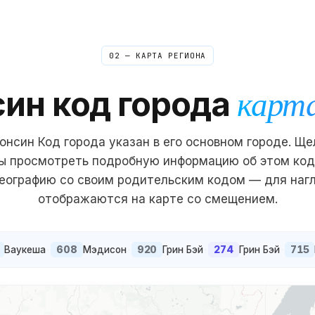
02 — КАРТА РЕГИОНА
син
код города
карта
онсин
Код города указан в его основном городе. Щ
бы просмотреть подробную информацию об этом код
еографию со своим родительским кодом — для наг
отображаются на карте со смещением.
608
920
274
715
Ваукеша
·
Мэдисон
·
Грин Бэй
·
Грин Бэй
·