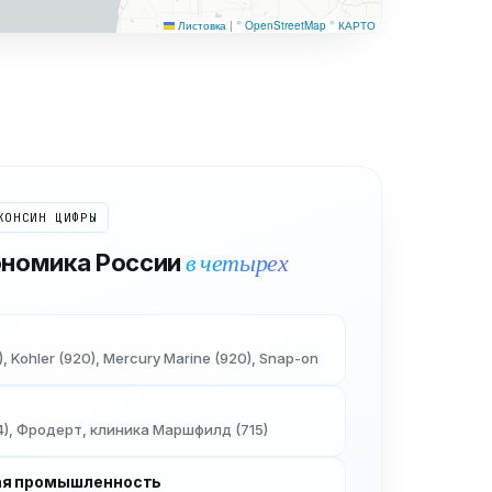
Листовка
|
©
OpenStreetMap
©
КАРТО
КОНСИН
ЦИФРЫ
в четырех
ономика России
, Kohler (920), Mercury Marine (920), Snap-on
4), Фродерт, клиника Маршфилд (715)
ая промышленность