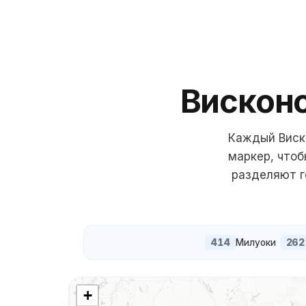
Вискон
Каждый
Виск
маркер, что
разделяют г
414
262
Милуоки
·
+