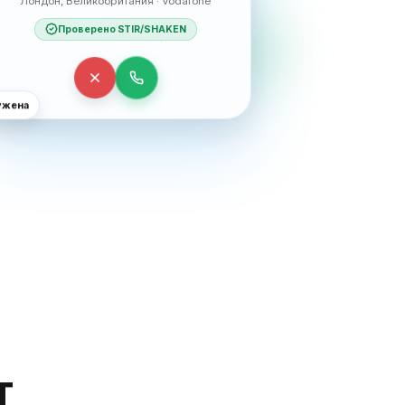
Лондон, Великобритания · Vodafone
Проверено STIR/SHAKEN
ужена
т