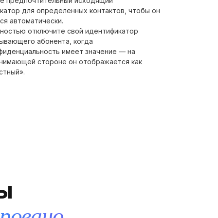
е предпочтительный исходящий
катор для определенных контактов, чтобы он
ся автоматически.
ностью отключите свой идентификатор
ывающего абонента, когда
фиденциальность имеет значение — на
нимающей стороне он отображается как
стный».
ы
ровано.