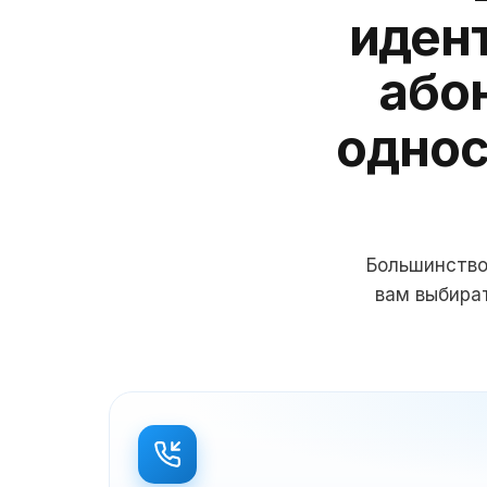
иден
абон
однос
Большинство
вам выбират