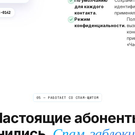
По умолчанию
Сохранит
для каждого
идентифи
5-0142
контакта.
применял
Режим
Пол
конфиденциальности.
выз
кон
при
«Ча
05 — РАБОТАЕТ СО СПАМ-ЩИТОМ
Настоящие абонент
нились.
Спам, заблоки