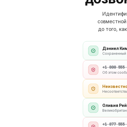
Идентифи
совместной
до того, ка
Дэниел Ки
Сохраненный
+1 800 555
Об этом сооб
Неизвестно
Несоответств
Оливия Рей
Великобритани
+1 877 555