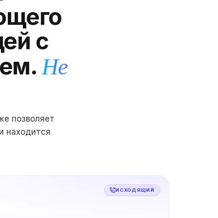
ющего
цей с
ем.
Не
же позволяет
ти находится
ИСХОДЯЩИЙ