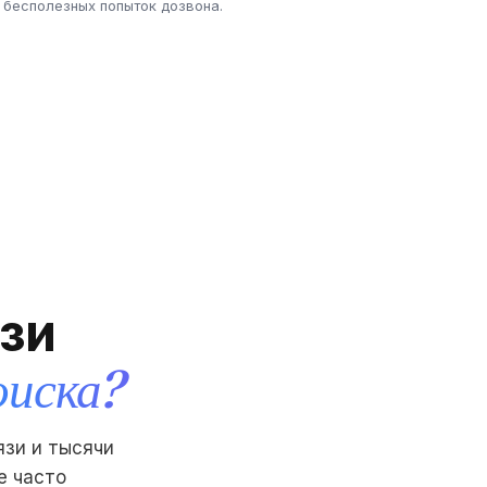
бесполезных попыток дозвона.
зи
оиска?
язи и тысячи
е часто