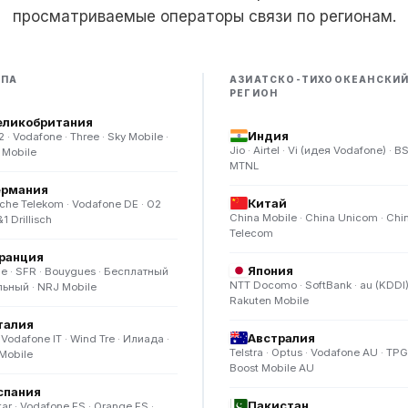
просматриваемые операторы связи по регионам.
ОПА
АЗИАТСКО-ТИХООКЕАНСКИ
РЕГИОН
еликобритания
Индия
2 · Vodafone · Three · Sky Mobile ·
Jio · Airtel · Vi (идея Vodafone) · B
n Mobile
MTNL
ермания
Китай
che Telekom · Vodafone DE · O2
China Mobile · China Unicom · Chi
&1 Drillisch
Telecom
ранция
Япония
e · SFR · Bouygues · Бесплатный
NTT Docomo · SoftBank · au (KDDI)
ьный · NRJ Mobile
Rakuten Mobile
талия
Австралия
Vodafone IT · Wind Tre · Илиада ·
Telstra · Optus · Vodafone AU · TPG
Mobile
Boost Mobile AU
спания
Пакистан
ar · Vodafone ES · Orange ES ·