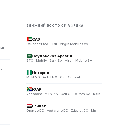
Й
БЛИЖНИЙ ВОСТОК И АФРИКА
ОАЭ
Этисалат (e&) · Du · Virgin Mobile ОАЭ
SNL ·
Саудовская Аравия
STC · Mobily · Zain SA · Virgin Mobile SA
na
Нигерия
MTN NG · Airtel NG · Glo · 9mobile
ЮАР
 ·
Vodacom · MTN ZA · Cell C · Telkom SA · Rain
Египет
Orange EG · Vodafone EG · Etisalat EG · МЫ
 ·