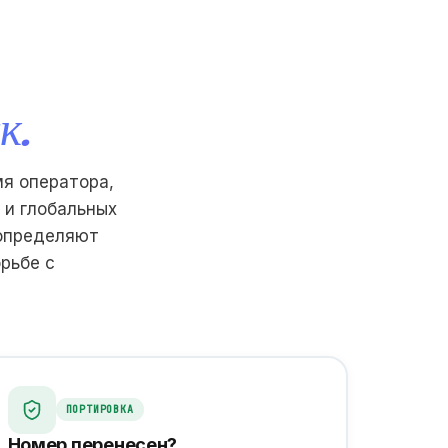
к.
мя оператора,
 и глобальных
 определяют
рьбе с
ПОРТИРОВКА
Номер перенесен?