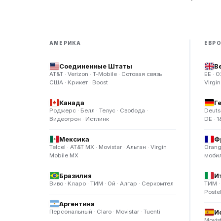
АМЕРИКА
ЕВР
Соединенные Штаты
В
AT&T · Verizon · T-Mobile · Сотовая связь
EE · O
США · Крикет · Boost
Virgi
Канада
Г
Роджерс · Белл · Телус · Свобода ·
Deuts
Видеотрон · Истлинк
DE · 1
Мексика
Ф
Telcel · AT&T MX · Movistar · Альтан · Virgin
Orang
Mobile MX
мобил
Бразилия
И
Виво · Кларо · ТИМ · Ой · Алгар · Серкомтел
ТИМ · 
Poste
Аргентина
Персональный · Claro · Movistar · Tuenti
И
Movist