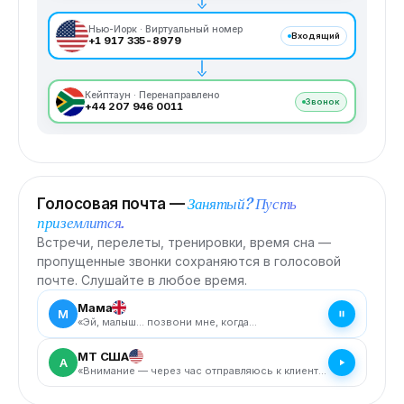
Нью-Йорк · Виртуальный номер
Входящий
+1 917 335-8979
Кейптаун · Перенаправлено
Звонок
+44 207 946 0011
Занятый? Пусть
Голосовая почта —
приземлится.
Встречи, перелеты, тренировки, время сна —
пропущенные звонки сохраняются в голосовой
почте. Слушайте в любое время.
Мама
M
«Эй, малыш… позвони мне, когда
приземлишься».
МТ США
A
«Внимание — через час отправляюсь к клиенту,
не опаздывайте».