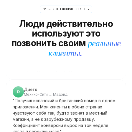
L
Стокгольм → Редакторы из США и Великобритании
"
Быстрая регистрация и подтверждение с
06 — ЧТО ГОВОРЯТ КЛИЕНТЫ
2
•
ФРИЛАНСЕРЫ И
редакторами происходят в течение всего дня.
КОНСУЛЬТАНТЫ
Люди действительно
Выполнять их по всему миру на моем обычном
Профессиональный местный
телефоне быстро стало дорого. Теперь это
используют это
номер в стране вашего
настолько дешево, что я просто больше об этом
клиента — без переезда туда.
позвонить своим
реальные
не думаю — самое близкое к бесплатному.
"
Бизнес-линия без затрат на
бизнес.
Без ума, в бюджете
Подтвержденный абонент
клиенты.
Диего
D
Мехико-Сити → Мадрид
"
Получил испанский и британский номер в одном
приложении. Мои клиенты в обеих странах
чувствуют себя так, будто звонят в местный
магазин, а не к зарубежному продавцу.
Коэффициент конверсии вырос на той неделе,
когда я переключился.
"
Две страны, одно приложение
Подтвержденный абонент