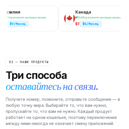
Бразилия
Канада
Канада
местные звонки
Поддерживает местные звонки
$
7
$
яц
$
5
/Месяц
Колумбия
Доминиканская республика.
Сальвадор
02 — НАШИ ПРОДУКТЫ
Гватемала
Три способа
Исландия
оставайтесь на связи.
Израиль
Получите номер, позвоните, отправьте сообщение — в
Кения
любую точку мира. Выбирайте то, что вам нужно,
пропускайте то, что вам не нужно. Каждый продукт
Мексика
работает на одном кошельке, поэтому переключение
между ними никогда не означает смену приложений.