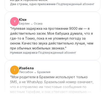
Юки
Y
Берлин → Осака
"
Нулевая задержка на протяжении 9000 км — я
действительно засек. Моя бабушка думала, что я
где-то в Токио, пока я не упомянул погоду за
окном. Качество звука действительно лучше, чем
при обычных мобильных звонках.
"
Нулевая задержка
Подтвержденный абонент
Изабела
I
Лиссабон → Бразилия
"
Мои родители в Бразилии используют только
SMS, а не WhatsApp. Бразильский номер означает,
что я отправляю им текстовые сообщения по
местным тарифам, и они отвечают нормально —
не нужно изучать приложение, не нужно
настраивать его. Идеально подходит для
пожилых родителей, которые хотят простоты.
"
Пожилые родители, не требующие
Подтвержденный
обучения
абонент