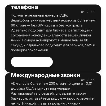
Виртуальный номер
Панама
телефона
Пуэрто-Рико
01 / 03
Получите реальный номер в США,
Великобритании или местный номер из более чем
Словакия
60 стран — без SIM-карты и без контракта.
Идеально подходит для бизнеса, регистрации и
Великобритания
сохранения конфиденциальности вашей личной
линии. Номера активируются менее чем за 60
Соединенные Штаты
секунд и одинаково подходят для звонков, SMS и
проверки приложений.
Вьетнам
Получить номер
Международные звонки
02 / 03
HD-голос в более чем 200 стран по цене от 0,01
доллара США в минуту или меньше.
Разговаривайте с семьей, управляйте своим
бизнесом, оставайтесь рядом — просто звоните
четко. Никакой платы за роуминг, никаких