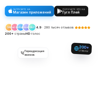
ЗАГРУЗИТЕ НА
ПОЛУЧИТЕ ЭТО НА
Магазин приложений
Гугл Плей
4.9
· 280 тысяч отзывов
ЗА
Великобритания
Китай
Япония
НАС
200+
страны
HD
голос
200+
Переадресация
СТРАНЫ
звонков