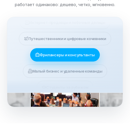
работает одинаково: дешево, четко, мгновенно.
Семьи через границы
Интернет-продавцы и побочные дельцы
Путешественники и цифровые кочевники
Фрилансеры и консультанты
Малый бизнес и удаленные команды
ЖИВАЯ СЕССИЯ
Студенты за рубежом
Линнея