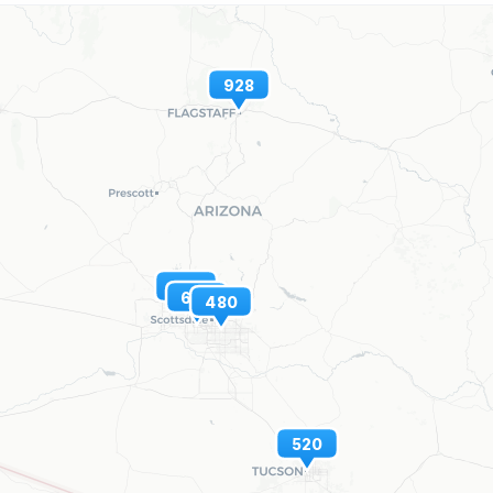
928
623
602
480
520