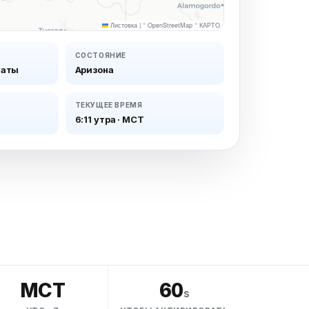
Листовка
|
©
OpenStreetMap
©
КАРТО
СОСТОЯНИЕ
таты
Аризона
ТЕКУЩЕЕ ВРЕМЯ
6:11 утра
·
МСТ
МСТ
60
s