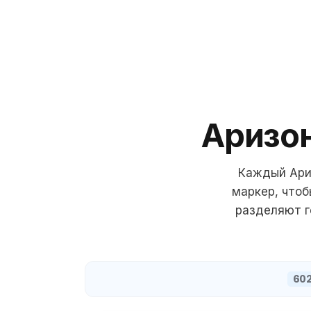
Аризо
Каждый
Ари
маркер, что
разделяют г
60