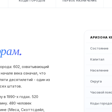
КОДЫ ГОРОДОВ
ПЕРВОЕ НАЗНАЧЕНИЕ
АРИЗОНА
К
фрам.
Состояние
Капитал
города: 602, охватывающий
Население
начале века означал, что
пяти десятилетий - один из
Округа
сех штатов.
Часовой поя
у в 1990-х годах. 520
вину. 480 человек
Коды городо
лине (Меса, Скоттсдейл,