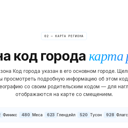
02 — КАРТА РЕГИОНА
на
код города
карта 
зона
Код города указан в его основном городе. Ще
бы просмотреть подробную информацию об этом код
еографию со своим родительским кодом — для наг
отображаются на карте со смещением.
2
480
623
520
928
Финикс
·
Меса
·
Глендейл
·
Тусон
·
Флаг