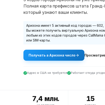
Полная карта префиксов штата Гранд-
который узнают ваши клиенты.
Аризона
имеет
5
активный код города
s
—
602,
Вы можете получить виртуальную
Аризона
ном
любым из этих кодов городов через CallMama 
или SIM-карты.
Получать
а
Аризона
число
Просматри
Адрес в США не требуется
Работает откуда угодн
7,4 млн.
15