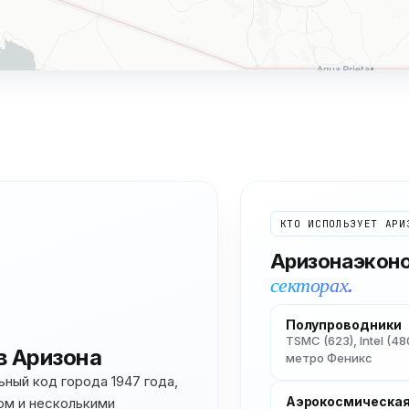
КТО ИСПОЛЬЗУЕТ
АРИ
Аризона
экон
секторах.
Полупроводники
TSMC (623), Intel (
в
Аризона
метро Феникс
ный код города 1947 года,
Аэрокосмическая
ом и несколькими