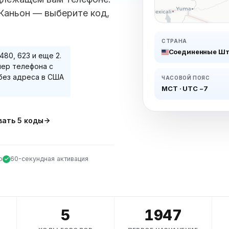
Каньон — выберите код,
СТРАНА
Соединенные Ш
 480, 623
и еще 2
.
ер телефона с
без адреса в США
ЧАСОВОЙ ПОЯС
МСТ
·
UTC −7
вать
5
коды
о
60-секундная активация
5
1947