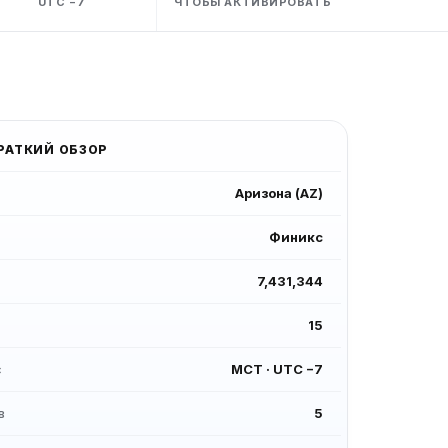
UTC −7
ЧТОБЫ АКТИВИРОВАТЬ
РАТКИЙ ОБЗОР
Аризона
(
AZ
)
Финикс
7,431,344
15
с
МСТ
·
UTC −7
в
5