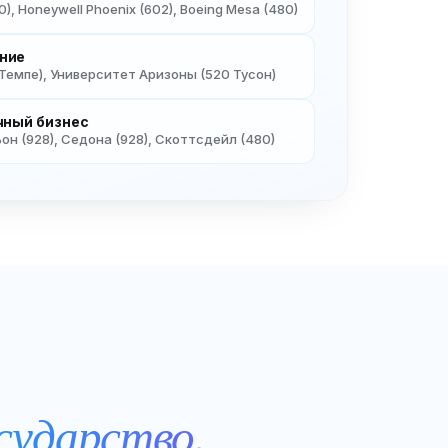
), Honeywell Phoenix (602), Boeing Mesa (480)
ние
Темпе), Университет Аризоны (520 Тусон)
чный бизнес
н (928), Седона (928), Скоттсдейл (480)
сударство.