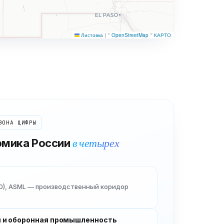
Листовка
|
©
OpenStreetMap
©
КАРТО
ЗОНА
ЦИФРЫ
в четырех
омика России
480), ASML — производственный коридор
 и оборонная промышленность