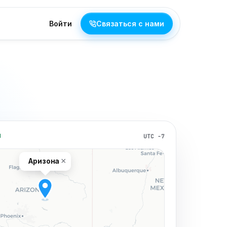
Войти
Связаться с нами
UTC −7
Я
×
Аризона