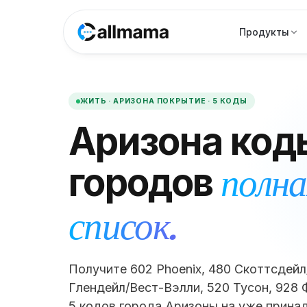
Продукты
ЖИТЬ ·
АРИЗОНА
ПОКРЫТИЕ ·
5
КОДЫ
Аризона
код
полна
городов
список.
Получите 602 Phoenix, 480 Скоттсдейл
Глендейл/Вест-Вэлли, 520 Тусон, 928 
5 кодов города Аризоны на уже прина