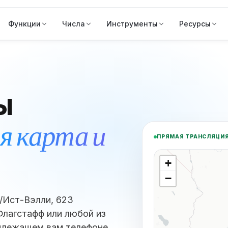
Функции
Числа
Инструменты
Ресурсы
ы
я карта и
ПРЯМАЯ ТРАНСЛЯЦИ
+
−
/Ист-Вэлли, 623
Флагстафф или любой из
длежащем вам телефоне.