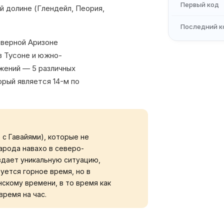
Первый код
ой долине (Глендейл, Пеория,
Последний к
еверной Аризоне
в Тусоне и южно-
ожений — 5 различных
рый является 14-м по
 с Гавайями), которые не
арода навахо в северо-
здает уникальную ситуацию,
уется горное время, но в
скому времени, в то время как
ремя на час.