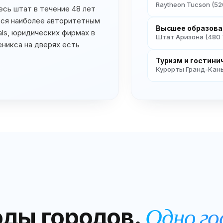
Raytheon Tucson (520
есь штат в течение 48 лет
ется наиболее авторитетным
Высшее образова
als, юридических фирмах в
Штат Аризона (480 
еникса на дверях есть
Туризм и гостини
Курорты Гранд-Каньо
ды городов.
Одно го