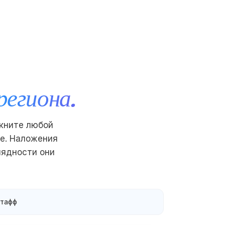
региона.
лкните любой
е. Наложения
лядности они
стафф