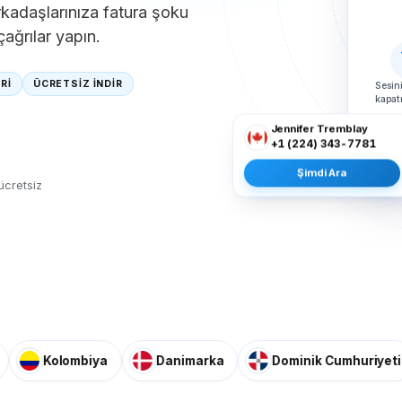
arkadaşlarınıza fatura şoku
ağrılar yapın.
ERİ
ÜCRETSİZ İNDİR
Sesin
kapa
Jennifer Tremblay
+1 (224) 343-7781
M
Şimdi Ara
ücretsiz
olombiya
Danimarka
Dominik Cumhuriyeti