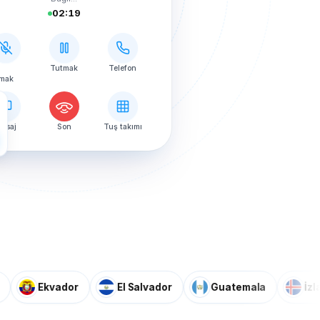
02:19
i
Tutmak
Telefon
tmak
esaj
Son
Tuş takımı
Ekvador
El Salvador
Guatemala
İzlanda