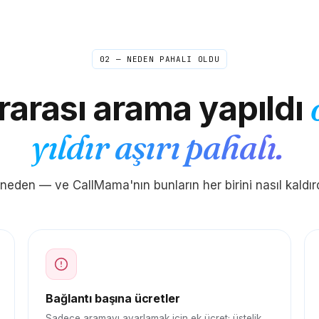
02 — NEDEN PAHALI OLDU
rarası arama yapıldı
yıldır aşırı pahalı.
neden — ve CallMama'nın bunların her birini nasıl kaldırd
Bağlantı başına ücretler
Sadece aramayı ayarlamak için ek ücret; üstelik