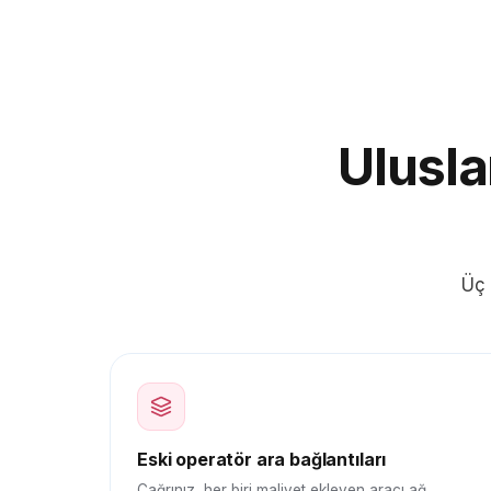
Ulusla
Üç 
Eski operatör ara bağlantıları
Çağrınız, her biri maliyet ekleyen aracı ağ