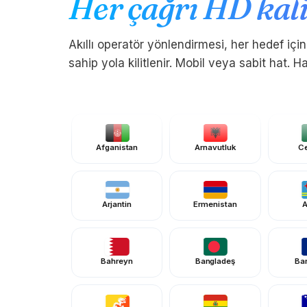
Her çağrı HD kali
Akıllı operatör yönlendirmesi, her hedef iç
sahip yola kilitlenir. Mobil veya sabit hat. H
Afganistan
Arnavutluk
Ce
Arjantin
Ermenistan
A
Bahreyn
Bangladeş
Ba