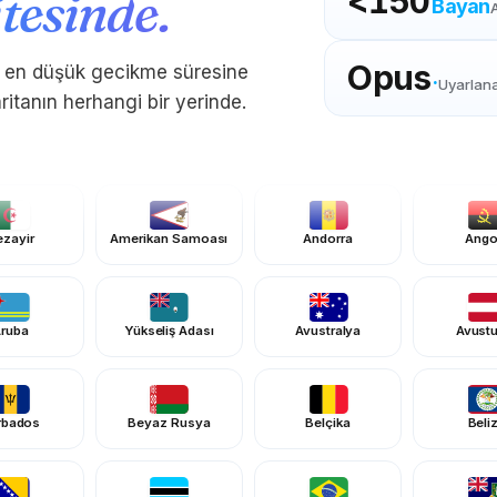
tesinde.
<
150
Bayan
Opus
in en düşük gecikme süresine
·
Uyarlanab
aritanın herhangi bir yerinde.
zayir
Amerikan Samoası
Andorra
Ango
ruba
Yükseliş Adası
Avustralya
Avust
rbados
Beyaz Rusya
Belçika
Beli