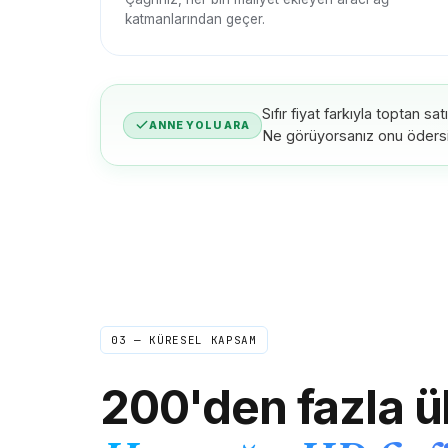
katmanlarından geçer.
Sıfır fiyat farkıyla toptan sa
ANNE YOLU ARA
Ne görüyorsanız onu ödersi
03 — KÜRESEL KAPSAM
200'den fazla ü