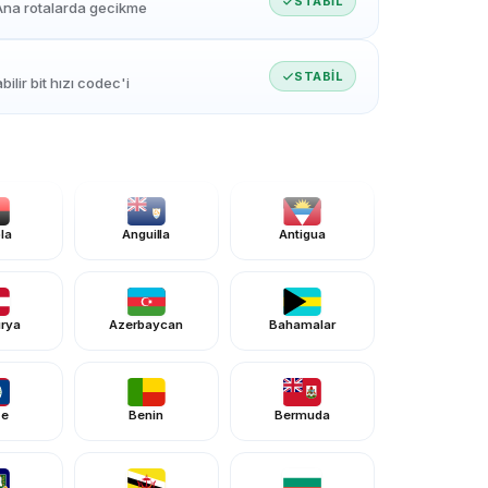
STABIL
Ana rotalarda gecikme
STABIL
ilir bit hızı codec'i
la
Anguilla
Antigua
urya
Azerbaycan
Bahamalar
ze
Benin
Bermuda