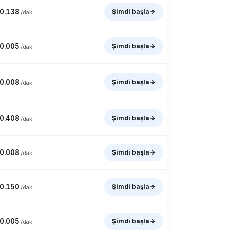
nya
Lübnan
Lesoto
0.138
Şimdi başla
/dak
0.005
Şimdi başla
/dak
ao
Makedonya
Madagaskar
0.008
Şimdi başla
/dak
Adaları
Martinik
Moritanya
0.408
Şimdi başla
/dak
stan
Karadağ
Montserrat
0.008
Şimdi başla
/dak
al
Hollanda
Yeni Kaledonya
0.150
Şimdi başla
/dak
0.005
Şimdi başla
/dak
Kore
N. Mariana Adaları
Norveç