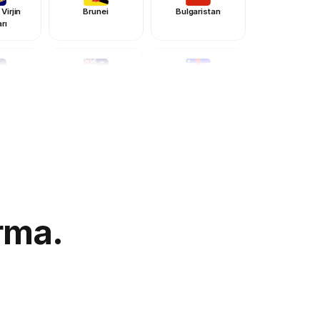
Virjin
Brunei
Bulgaristan
rı
 Adaları
Cayman Adaları
Orta Afrika
Cumhuriyeti
aları
Kosta Rika
Hırvatistan
arcia
Cibuti
Dominika
rma.
Ginesi
Eritre
Estonya