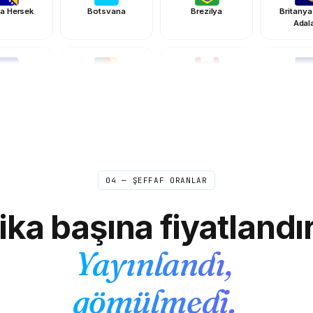
a Hersek
Botsvana
Brezilya
Britanya 
Adala
mboçya
Kamerun
Kanada
Yeşil Burun
Çin
Kolombiya
Komorlar
Cook Ad
04 — ŞEFFAF ORANLAR
mhuriyeti
Kongo Demokratik
Danimarka
Diego G
ika başına fiyatlandı
Cumhuriyeti
Yayınlandı,
vador
Mısır
El Salvador
Ekvator 
gömülmedi.