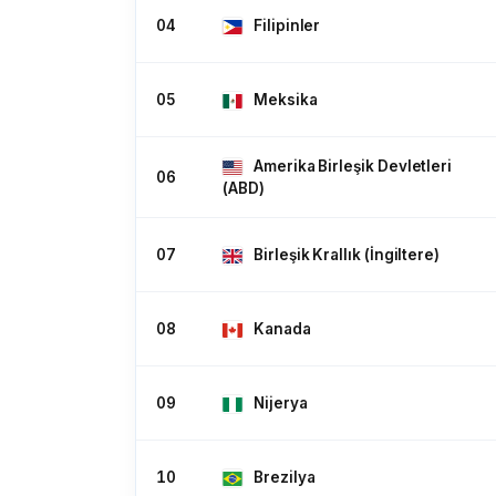
Kenya
Kiribati
K
04
Filipinler
05
Meksika
Liberya
Libya
Lih
Amerika Birleşik Devletleri
06
(ABD)
Malawi
Malezya
Ma
07
Birleşik Krallık (İngiltere)
Mauritius
Meksika
Mik
08
Kanada
Fas
Mozambik
My
09
Nijerya
10
Brezilya
Yeni Zelanda
Nikaragua