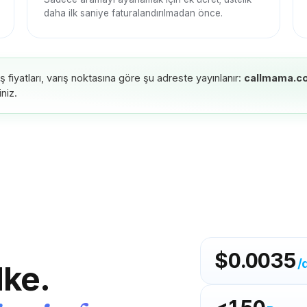
daha ilk saniye faturalandırılmadan önce.
tış fiyatları, varış noktasına göre şu adreste yayınlanır:
callmama.c
niz.
$0.0035
/
lke.