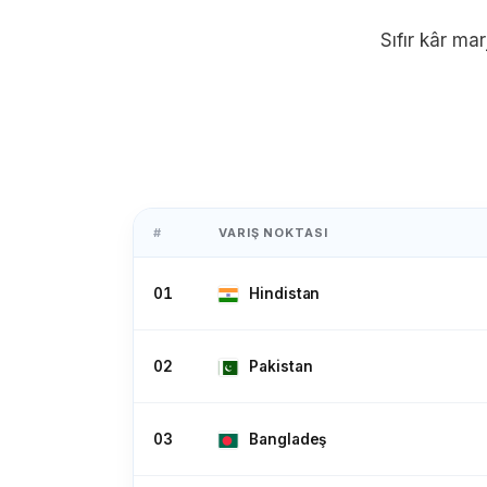
Sıfır kâr mar
Etiyopya
Faroe Adaları
Falkla
Gabon
Gambiya
Ge
#
VARIŞ NOKTASI
Grenada
Guadeloupe
01
Hindistan
Honduras
Hong Kong
Mac
02
Pakistan
İrlanda
İsrail
İ
03
Bangladeş