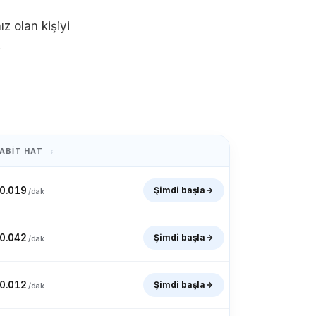
ız olan kişiyi
sa
Fransız Guyanası
Fransız Polinezyası
.
arık
Yunanistan
Grönland
ABIT HAT
↕
issau
Guyana
Haiti
0.019
Şimdi başla
/dak
ezya
İran
Irak
0.042
Şimdi başla
/dak
nya
Ürdün
Kazakistan
0.012
Şimdi başla
/dak