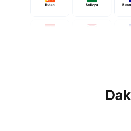
Butan
Bolivya
Bosn
Burkina Faso
Burundi
Ka
Çad
Şili
Küba
Kıbrıs
Çek Cu
Dak
Dominik
Doğu Timor
Ek
Cumhuriyeti