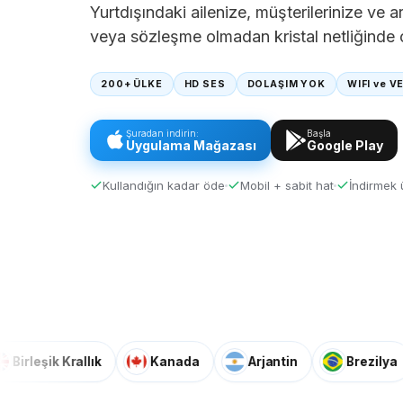
Yurtdışındaki ailenize, müşterilerinize ve 
veya sözleşme olmadan kristal netliğinde ç
200+ ÜLKE
HD SES
DOLAŞIM YOK
WIFI ve V
Şuradan indirin:
Başla
Uygulama Mağazası
Google Play
Kullandığın kadar öde
Mobil + sabit hat
İndirmek 
ik Krallık
Kanada
Arjantin
Brezilya
K