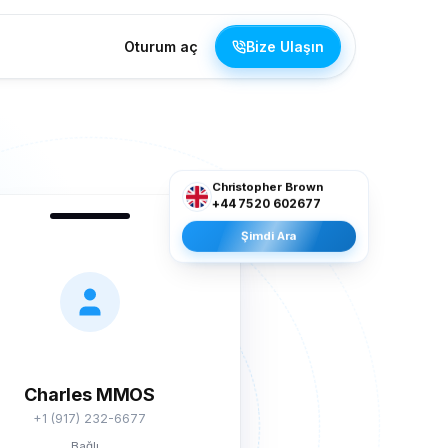
Oturum aç
Bize Ulaşın
Christopher Brown
+44 7520 602677
Şimdi Ara
Charles MMOS
+1 (917) 232-6677
Bağlı...