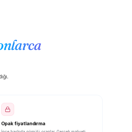
onlarca
ığı.
Opak fiyatlandırma
İnce baskıda gömülü oranlar. Gerçek maliyeti