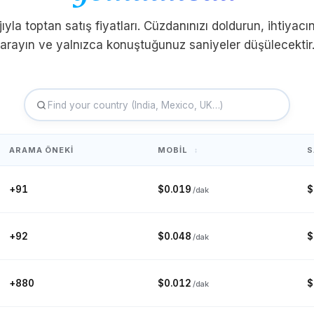
jıyla toptan satış fiyatları. Cüzdanınızı doldurun, ihtiyacın
nd Adaları
Fiji
Finlandiya
Fran
arayın ve yalnızca konuştuğunuz saniyeler düşülecektir
orgia
Almanya
Gana
Cebelit
ARAMA ÖNEKI
MOBIL
S
↕
Guam
Guatemala
Gine
Gine B
+91
$0.019
$
/dak
aristan
İzlanda
Hindistan
Endon
+92
$0.048
$
/dak
talya
Fildişi Sahili
Jamaika
Japo
+880
$0.012
$
/dak