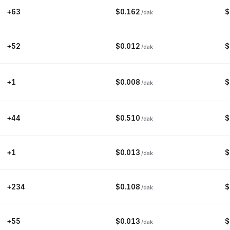
uveyt
Kırgızistan
Laos
Leto
+63
$0.162
$
/dak
+52
$0.012
$
/dak
tenştayn
Litvanya
Lüksemburg
Mak
+1
$0.008
$
/dak
ldivler
Mali
Malta
Marshall 
+44
$0.510
$
/dak
ronezya
Moldova
Monako
Moğoli
+1
$0.013
$
/dak
anmar
Namibya
Nauru'lu
Nep
+234
$0.108
$
/dak
+55
$0.013
$
/dak
Nijer
Nijerya
Niue
Kuzey 