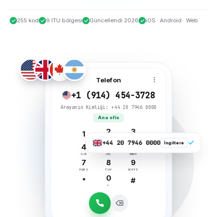
255 kod
9 ITU bölgesi
Güncellendi 2026
iOS · Android · Web
Telefon
+1 (914) 454-3728
Arayanın Kimliği: +44 20 7946 0000
Ana ofis
2
3
1
ABC
DEF
+44 20 7946 0000
İngiltere
4
5
6
GHI
JKL
MNO
7
8
9
PQRS
TUV
WXYZ
0
*
#
+