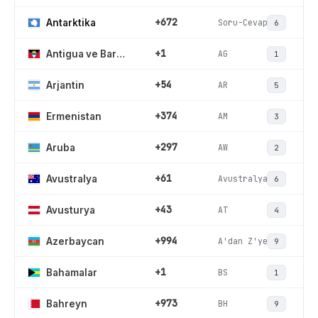
+672
Soru-Cevap
Antarktika
6
+1
AG
Antigua ve Barbuda
1
+54
AR
Arjantin
5
+374
AM
Ermenistan
3
+297
AW
Aruba
2
+61
Avustralya
Avustralya
6
+43
AT
Avusturya
4
+994
A'dan Z'ye
Azerbaycan
9
+1
BS
Bahamalar
1
+973
BH
Bahreyn
9