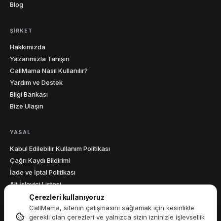
Blog
ŞIRKET
Hakkımızda
Yazarımızla Tanışın
CallMama Nasıl Kullanılır?
Yardım ve Destek
Bilgi Bankası
Bize Ulaşın
YASAL
Kabul Edilebilir Kullanım Politikası
Çağrı Kaydı Bildirimi
İade ve İptal Politikası
Alt İşleyici Listesi
Erişilebilirlik Beyanı
Çerezleri kullanıyoruz
Veri İşleme Sözleşmesi
CallMama, sitenin çalışmasını sağlamak için kesinlikle
gerekli olan çerezleri ve yalnızca sizin izninizle işlevsellik