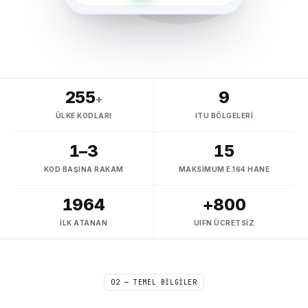
255
9
+
ÜLKE KODLARI
ITU BÖLGELERI
1–3
15
KOD BAŞINA RAKAM
MAKSIMUM E.164 HANE
1964
+800
İLK ATANAN
UIFN ÜCRETSIZ
02 — TEMEL BİLGİLER