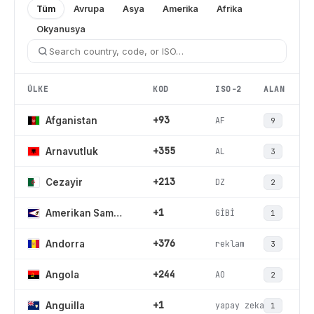
Tüm
Avrupa
Asya
Amerika
Afrika
Okyanusya
ÜLKE
KOD
ISO-2
ALAN
+93
AF
Afganistan
9
+355
AL
Arnavutluk
3
+213
DZ
Cezayir
2
+1
GİBİ
Amerikan Samoası
1
+376
reklam
Andorra
3
+244
AO
Angola
2
+1
yapay zeka
Anguilla
1