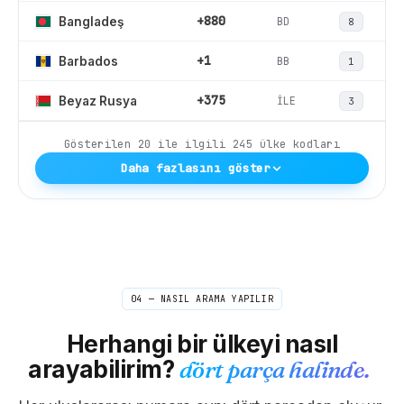
+880
BD
Bangladeş
8
+1
BB
Barbados
1
+375
İLE
Beyaz Rusya
3
Gösterilen
20
ile ilgili
245
ülke kodları
Daha fazlasını göster
04 — NASIL ARAMA YAPILIR
Herhangi bir ülkeyi nasıl
arayabilirim?
dört parça halinde.