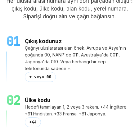
Her uluslararası numara aynı dört parçadan oluşur:
çıkış kodu, ülke kodu, alan kodu, yerel numara.
Siparişi doğru alın ve çağrı bağlansın.
01
Çıkış kodunuz
Çağrıyı uluslararası alan önek. Avrupa ve Asya'nın
çoğunda 00, NANP'de 011, Avustralya'da 0011,
Japonya'da 010. Veya herhangi bir cep
telefonunda sadece +.
+ veya 00
02
Ülke kodu
Hedefi tanımlayan 1, 2 veya 3 rakam. +44 İngiltere.
+91 Hindistan. +33 Fransa. +81 Japonya.
+44