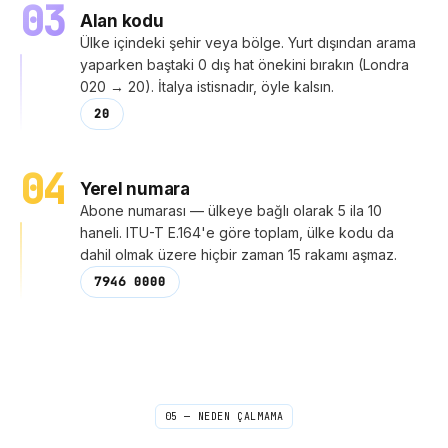
03
Alan kodu
Ülke içindeki şehir veya bölge. Yurt dışından arama
yaparken baştaki 0 ​​dış hat önekini bırakın (Londra
020 → 20). İtalya istisnadır, öyle kalsın.
20
04
Yerel numara
Abone numarası — ülkeye bağlı olarak 5 ila 10
haneli. ITU-T E.164'e göre toplam, ülke kodu da
dahil olmak üzere hiçbir zaman 15 rakamı aşmaz.
7946 0000
05 — NEDEN ÇALMAMA