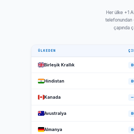
Her ülke +1 AB
telefonundan
çapında ça
ÜLKEDEN
ÇI
Birleşik Krallık
0
Hindistan
0
Kanada
—
Avustralya
0
Almanya
0