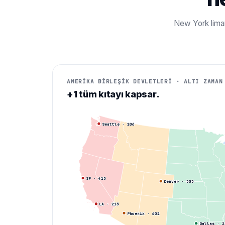
New York liman
AMERİKA BİRLEŞİK DEVLETLERİ · ALTI ZAMAN
+1 tüm kıtayı kapsar.
Seattle
·
206
SF
·
415
Denver
·
303
LA
·
213
Phoenix
·
602
Dallas
·
2