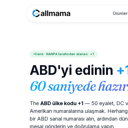
Ürünler
Canlı · NANPA tarafından atanan · +1
ABD'yi edinin
+
60 saniyede hazır
The
ABD ülke kodu +1
— 50 eyalet, DC 
Amerikan numaralarına ulaşmak. Herhangi
bir ABD sanal numarası alın, ardından dün
mesaj gönderin ve doğrulama yapın.