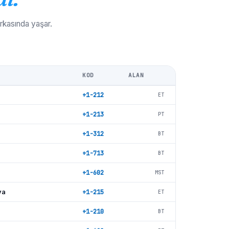
rkasında yaşar.
KOD
ALAN
+1-212
ET
+1-213
PT
+1-312
BT
+1-713
BT
+1-602
MST
ya
+1-215
ET
+1-210
BT