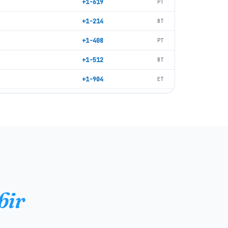
+1-619
PT
+1-214
BT
+1-408
PT
+1-512
BT
+1-904
ET
+1-817
BT
+1-614
ET
+1-317
ET
a
+1-704
ET
+1-415
PT
bir
+1-206
PT
+1-303
MT