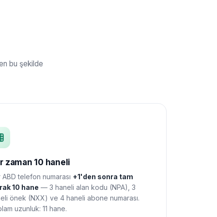
en bu şekilde
r zaman 10 haneli
 ABD telefon numarası
+1'den sonra tam
rak 10 hane
— 3 haneli alan kodu (NPA), 3
eli önek (NXX) ve 4 haneli abone numarası.
lam uzunluk: 11 hane.