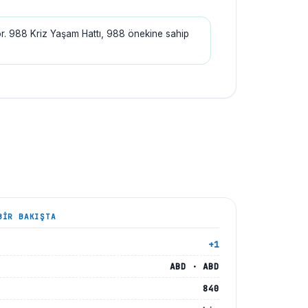
or. 988 Kriz Yaşam Hattı, 988 önekine sahip
IR BAKIŞTA
+1
U
ABD · ABD
840