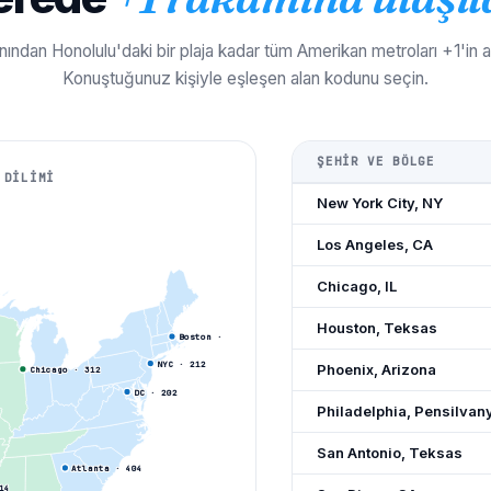
ından Honolulu'daki bir plaja kadar tüm Amerikan metroları +1'in a
Konuştuğunuz kişiyle eşleşen alan kodunu seçin.
ŞEHIR VE BÖLGE
 DİLİMİ
New York City, NY
Los Angeles, CA
Chicago, IL
Houston, Teksas
Boston
·
617
NYC
·
212
Phoenix, Arizona
Chicago
·
312
DC
·
202
Philadelphia, Pensilvan
San Antonio, Teksas
Atlanta
·
404
14