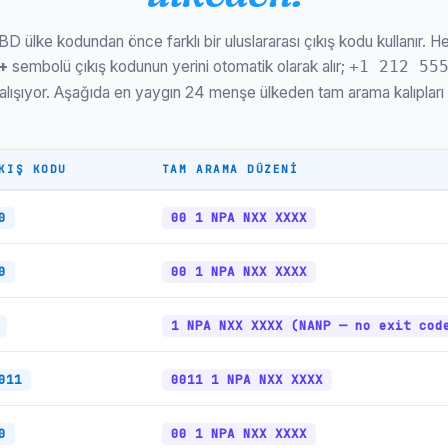
Washington, DC
D ülke kodundan önce farklı bir uluslararası çıkış kodu kullanır. H
Nashville, Tennessee
+
sembolü çıkış kodunun yerini otomatik olarak alır;
+1 212 55
Oklahoma Şehri, tamam
lışıyor. Aşağıda en yaygın 24 menşe ülkeden tam arama kalıpları v
El Paso, Teksas
Boston, MA
KIŞ KODU
TAM ARAMA DÜZENI
Portland, VEYA
0
00 1 NPA NXX XXXX
Las Vegas, NV
0
00 1 NPA NXX XXXX
Detroit, MI
Memphis, Tennessee
1 NPA NXX XXXX (NANP — no exit cod
Louisville, KY
011
0011 1 NPA NXX XXXX
Baltimore, MD
Milwaukee, Wisconsin
0
00 1 NPA NXX XXXX