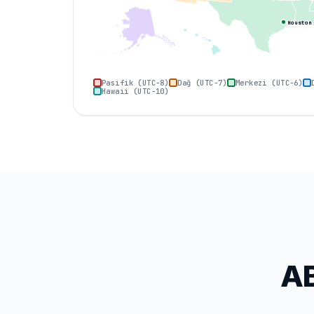
Houston
Pasifik (UTC−8)
Dağ (UTC−7)
Merkezi (UTC−6)
Hawaii (UTC−10)
AB