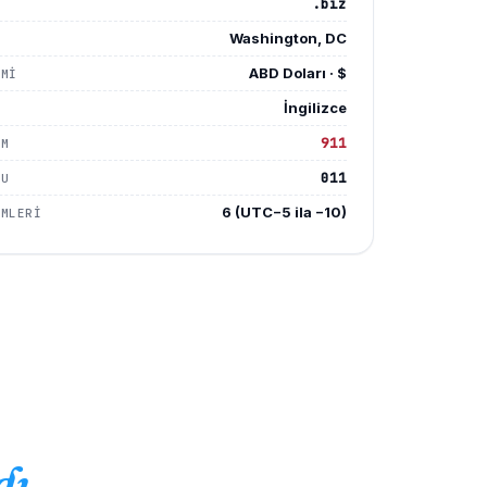
.biz
Washington, DC
ABD Doları · $
IMI
İngilizce
911
UM
011
DU
6 (UTC−5 ila −10)
IMLERI
dı.