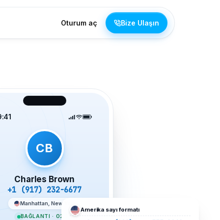
Oturum aç
Bize Ulaşın
9:41
CB
Charles Brown
+1 (917) 232-6677
Manhattan, New York
Amerika
sayı formatı
BAĞLANTI · 02:19