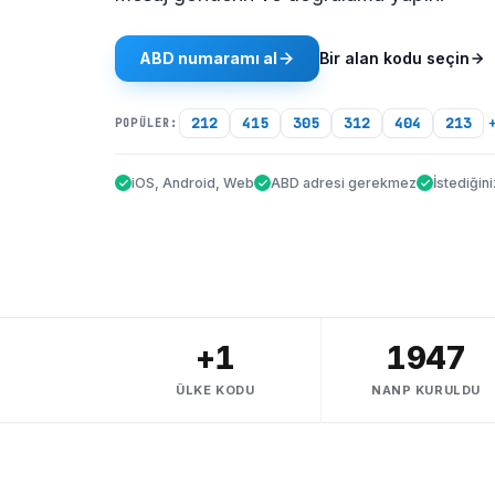
ABD numaramı al
Bir alan kodu seçin
212
415
305
312
404
213
POPÜLER:
iOS, Android, Web
ABD adresi gerekmez
İstediğin
+1
1947
ÜLKE KODU
NANP KURULDU