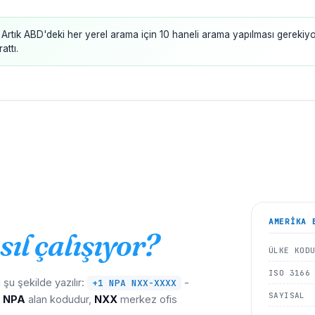
Artık ABD'deki her yerel arama için 10 haneli arama yapılması gerekiy
attı.
AMERIKA
B
sıl çalışıyor?
ÜLKE KOD
ISO 3166
şu şekilde yazılır:
-
+1 NPA NXX-XXXX
SAYISAL
.
NPA
alan kodudur,
NXX
merkez ofis