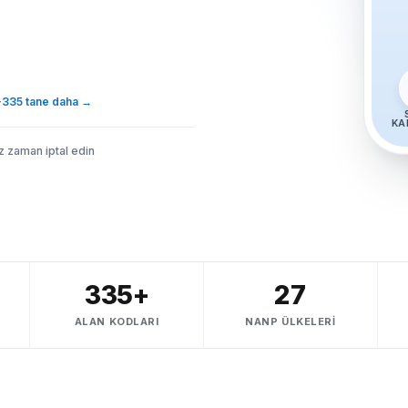
+335 tane daha
→
KA
iz zaman iptal edin
335+
27
ALAN KODLARI
NANP ÜLKELERI