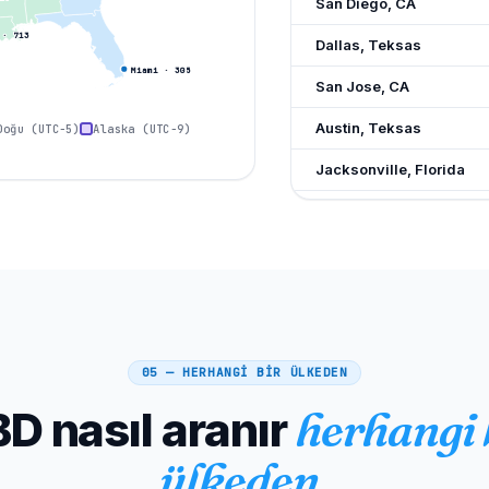
San Diego, CA
·
713
Dallas, Teksas
Miami
·
305
San Jose, CA
Austin, Teksas
Doğu (UTC−5)
Alaska (UTC−9)
Jacksonville, Florida
Fort Worth, Teksas
Columbus, Ohio
Indianapolis, IN
Charlotte, Kuzey Carolin
05 — HERHANGİ BİR ÜLKEDEN
San Francisco, CA
D nasıl aranır
herhangi 
Seattle, WA
Denver, CO
ülkeden.