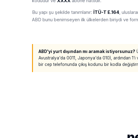
kodudur ve
XXXX
abone hattıdır.
Bu yapı şu şekilde tanımlanır:
İTÜ-T E.164
, uluslar
ABD bunu benimseyen ilk ülkelerden biriydi ve fo
ABD'yi yurt dışından mı aramak istiyorsunuz?
Ü
Avustralya'da 0011, Japonya'da 010), ardından 1'i
bir cep telefonunda çıkış kodunu bir kodla değiştirm
n