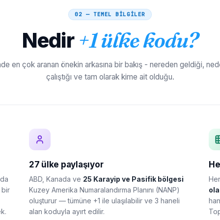
02 — TEMEL BİLGİLER
Nedir
+1 ülke kodu?
de en çok aranan önekin arkasına bir bakış - nereden geldiği, ned
çalıştığı ve tam olarak kime ait olduğu.
27 ülke paylaşıyor
He
nda
ABD, Kanada ve
25 Karayip ve Pasifik bölgesi
Her
 bir
Kuzey Amerika Numaralandırma Planını (NANP)
ola
oluşturur — tümüne +1 ile ulaşılabilir ve 3 haneli
han
k.
alan koduyla ayırt edilir.
Top