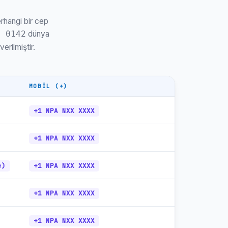
+1-202
ET
erhangi bir cep
+1-615
BT
dünya
5 0142
+1-405
BT
erilmiştir.
+1-915
MT
+1-617
ET
MOBIL (+)
+1-503
PT
+1 NPA NXX XXXX
+1-702
PT
+1 NPA NXX XXXX
+1-313
ET
+1-901
BT
e)
+1 NPA NXX XXXX
+1-502
ET
+1 NPA NXX XXXX
+1-410
ET
+1-414
BT
+1 NPA NXX XXXX