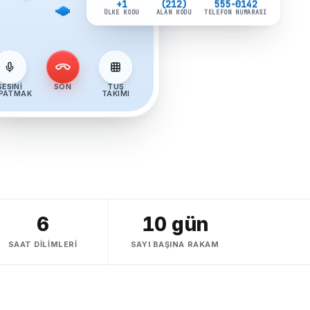
+1
(212)
555-0142
ÜLKE KODU
ALAN KODU
TELEFON NUMARASI
SESINI
SON
TUŞ
PATMAK
TAKIMI
6
10 gün
SAAT DILIMLERI
SAYI BAŞINA RAKAM