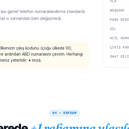
TLD
BAŞKENT
arası genel telefon numaralandırma standardı.
rmat o zamandan beri değişmedi.
PARA BIR
DIL
ACIL DUR
ÇIKIŞ KO
lkenizin çıkış kodunu (çoğu ülkede 00,
 ve ardından ABD numarasını çevirin. Herhangi
SAAT DIL
eniz yeterlidir.
+
imza.
04 — KAPSAM
erede
+1 rakamına ulaşıl