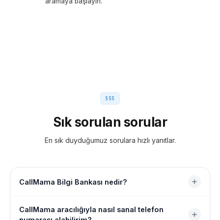
aramaya başlayın.
SSS
Sık sorulan sorular
En sık duyduğumuz sorulara hızlı yanıtlar.
CallMama Bilgi Bankası nedir?
CallMama Bilgi Tabanı sunduğumuz her ürünü, özelliği
CallMama aracılığıyla nasıl sanal telefon
ve aracı kapsayan kapsamlı bir self-servis kütüphanedir.
numarası alabilirim?