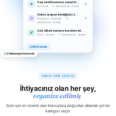
Cep telefonunuza sanal bir numara iletin
Kurulum · 3 dakikalık okuma
Giden arayan kimliğinizi seçme
Arayanın Kimliği · 5
dakikalık okuma
Çok ülkeli numara kurulum kılavuzu
İleri Düzey · 7 dakikalık okuma
Akıllı arama
2 tıklamayla bulundu
KONUYA GÖRE GÖZATIN
İhtiyacınız olan her şey,
organize edilmiş
Sizin için en önemli olan kılavuzlara doğrudan atlamak için bir
kategori seçin.