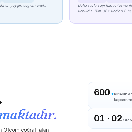
ala en yaygın coğrafi önek.
Daha fazla sayı kapasitesine ih
konuldu. Tüm 02X kodları 8 hane
600
.
+
Birleşik K
kapsanma
maktadır.
01 · 02
Ofco
m Ofcom coğrafi alan