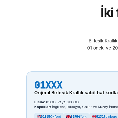
İki
Birleşik Krall
01 öneki ve 20
01
XXX
Orijinal Birleşik Krallık sabit hat kodla
Biçim:
01XXX veya 01XXXX
Kapaklar:
İngiltere, İskoçya, Galler ve Kuzey İrla
01865
Oxford
01904
York
0131
Edinburg