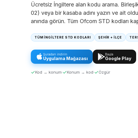
Ücretsiz İngiltere alan kodu arama. Birleşi
02) veya bir kasaba adını yazın ve ait oldu
anında görün. Tüm Ofcom STD kodları ka
TÜM İNGİLTERE STD KODLARI
ŞEHİR + İLÇE
TER
Şuradan indirin:
Başla
Uygulama Mağazası
Google Play
Kod → konum
Konum → kod
Özgür