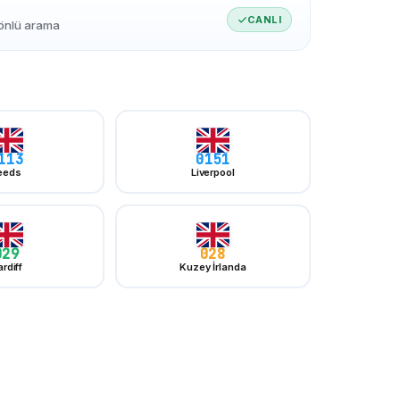
CANLI
yönlü arama
113
0151
eeds
Liverpool
029
028
rdiff
Kuzey İrlanda