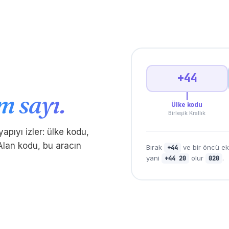
+44
m sayı.
Ülke kodu
Birleşik Krallık
yapıyı izler: ülke kodu,
Alan kodu, bu aracın
Bırak
ve bir öncü ek
+44
yani
olur
.
+44 20
020