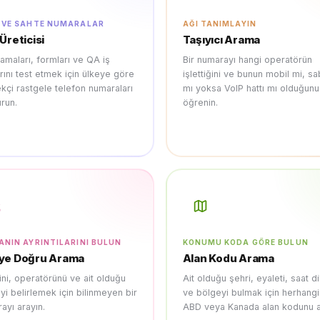
 VE SAHTE NUMARALAR
AĞI TANIMLAYIN
 Üreticisi
Taşıyıcı Arama
amaları, formları ve QA iş
Bir numarayı hangi operatörün
arını test etmek için ülkeye göre
işlettiğini ve bunun mobil mi, sab
kçi rastgele telefon numaraları
mı yoksa VoIP hattı mı olduğunu
urun.
öğrenin.
ANIN AYRINTILARINI BULUN
KONUMU KODA GÖRE BULUN
ye Doğru Arama
Alan Kodu Arama
ini, operatörünü ve ait olduğu
Ait olduğu şehri, eyaleti, saat di
yi belirlemek için bilinmeyen bir
ve bölgeyi bulmak için herhangi
ayı arayın.
ABD veya Kanada alan kodunu a