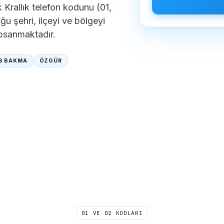
k Krallık telefon kodunu (01,
ğu şehri, ilçeyi ve bölgeyi
psanmaktadır.
S BAKMA
ÖZGÜR
01 VE 02 KODLARI