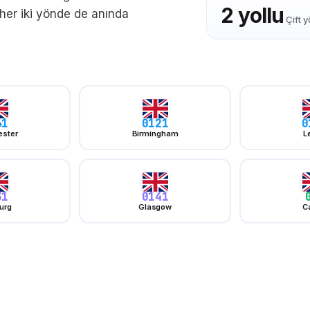
2 yollu
 her iki yönde de anında
Çift 
61
0121
0
ster
Birmingham
L
31
0141
urg
Glasgow
Ca