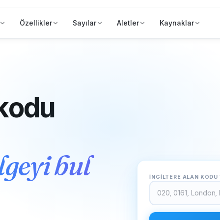
Özellikler
Sayılar
Aletler
Kaynaklar
 kodu
lgeyi bul
İNGİLTERE ALAN KODU 