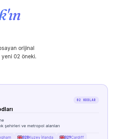
k'ın
psayan orijinal
 yeni 02 öneki.
02 KODLAR
dları
ne
lık şehirleri ve metropol alanları
ingham
028
Kuzey İrlanda
029
Cardiff