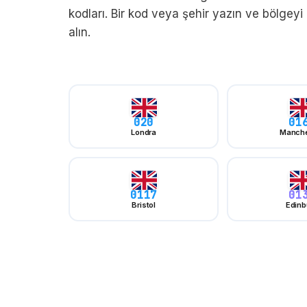
kodları. Bir kod veya şehir yazın ve bölgeyi
alın.
020
01
Londra
Manche
0117
01
Bristol
Edinb