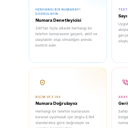
HERHANGI BIR NUMARAYI
TEST
DOĞRULAYIN
Sayı
Numara Denetleyicisi
Uygul
240'tan fazla ülkede herhangi bir
akışl
telefon numarasının geçerli, aktif ve
gerçe
ulaşılabilir olup olmadığını anında
oluşt
kontrol edin.
BIÇIM VE E.164
ARAY
Numara Doğrulayıcı
Geri
Herhangi bir telefon numarasını
Sahib
küresel uyumluluk için doğru E.164
bölge
standardına göre doğrulayın ve
numar