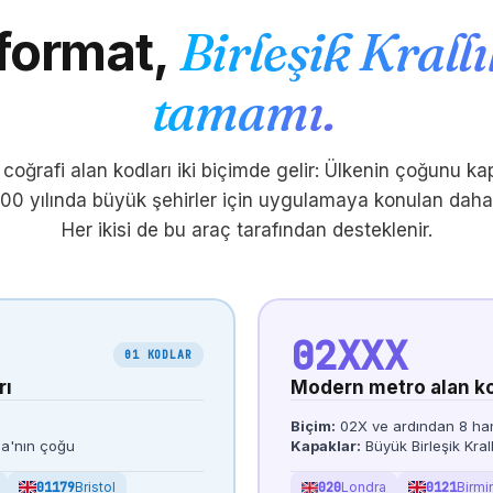
 format,
Birleşik Krallı
tamamı.
ık coğrafi alan kodları iki biçimde gelir: Ülkenin çoğunu ka
00 yılında büyük şehirler için uygulamaya konulan daha
Her ikisi de bu araç tarafından desteklenir.
02
XXX
01 KODLAR
rı
Modern metro alan ko
Biçim:
02X ve ardından 8 ha
nda'nın çoğu
Kapaklar:
Büyük Birleşik Kral
01179
Bristol
020
Londra
0121
Birm