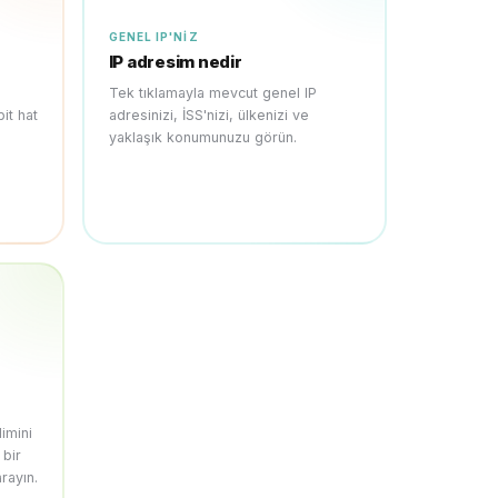
GENEL IP'NIZ
IP adresim nedir
Tek tıklamayla mevcut genel IP
it hat
adresinizi, İSS'nizi, ülkenizi ve
yaklaşık konumunuzu görün.
limini
 bir
rayın.