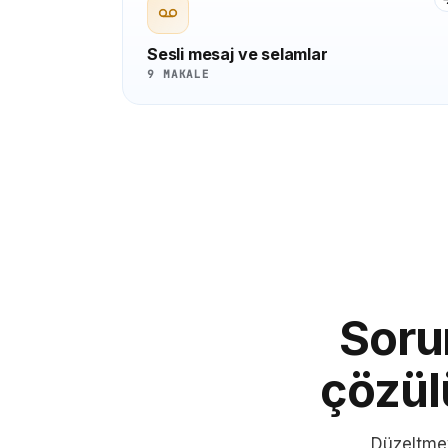
Sesli mesaj ve selamlar
9 MAKALE
Soru
çözül
Düzeltmey