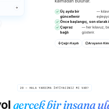
kalmadan bulurlar.
Priya
P
Bangalor
Üç ayda bir
— kılav
"
Hint hesaplarını kabul etmeyen hesapları
güncellenir
eşleşiyo
doğrulamak için ABD numarası gerekiyordu.
Önce başlangıç, son olarak i
OTP'ler her seferinde saniyeler içinde geldi.
Çapraz
— her kılavuz, bi
Dürüst olmak gerekirse bu kadar pürüzsüz
bağlı
gösterir.
olmasını beklemiyordum; en azından bir engel
olacağını düşündüm.
"
Çağrı Kaydı
Arayanın Kim
OTP doğrulaması
Doğrulanmış arayan
Kwame
K
Kumasi → New York
"
Ağabeyim ve ben sesli notlar gönderirdik çünkü
gerçek aramalar çok pahalıydı. Şimdi yine
düzgün Pazar sohbetleri yapıyoruz. Onu geri
alana kadar bunu ne kadar özlediğimi fark
20 — HALA YARDIMA İHTİYACINIZ MI VAR?
etmemiştim.
"
Aile zamanı geri döndü
Doğrulanmış arayan
ol
gerçek bir insana ul