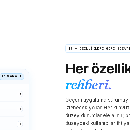
19 — ÖZELLİKLERE GÖRE GÖZAT
Her özelli
Elena
34 MAKALE
E
rehberi.
Roma → Buenos Aires
"
Dakikası sent ve normal telefon
görüşmelerimden daha net. Annem başka bir
kıtada değil de yan odadaymış gibi konuşuyor.
Geçerli uygulama sürümüyle
Bundan önce aramaları düzenliyordum - şimdi
izlenecek yollar. Her kılavuz
onu ne zaman düşünsem ararım.
"
düzey durumlar ele alınır; 
Kristal berraklığında
Doğrulanmış arayan
düzeydeki kullanıcılar ihti