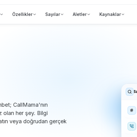
Özellikler
Sayılar
Aletler
Kaynaklar
S
ohbet; CallMama'nın
 olan her şey. Bilgi
atın veya doğrudan gerçek