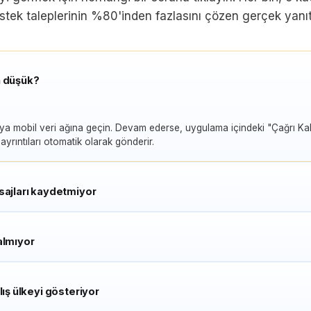
stek taleplerinin %80'inden fazlasını çözen gerçek yanıtt
n düşük?
ya mobil veri ağına geçin. Devam ederse, uygulama içindeki "Çağrı Kali
yrıntıları otomatik olarak gönderir.
sajları kaydetmiyor
almıyor
lış ülkeyi gösteriyor