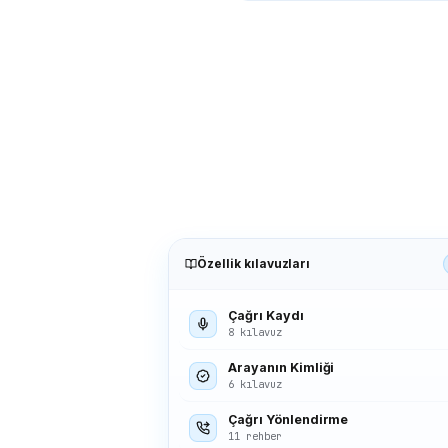
Özellik kılavuzları
Çağrı Kaydı
8 kılavuz
Arayanın Kimliği
6 kılavuz
Çağrı Yönlendirme
11 rehber