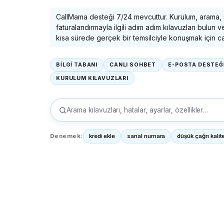
CallMama desteği 7/24 mevcuttur. Kurulum, arama, 
faturalandırmayla ilgili adım adım kılavuzları bulun
kısa sürede gerçek bir temsilciyle konuşmak için ca
BİLGİ TABANI
CANLI SOHBET
E-POSTA DESTEĞ
KURULUM KILAVUZLARI
Arama kılavuzları, hatalar, ayarlar, özellikler…
Denemek:
kredi ekle
sanal numara
düşük çağrı kalit