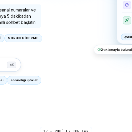
sanal numaralar ve
 veya 5 dakikadan
nlı sohbet başlatın.
Akı
İ
SORUN GİDERME
2 tıklamayla bulund
⌘K
esi
aboneliği iptal et
17 — POPÜLER KONULAR