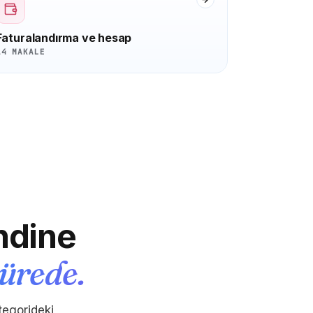
Faturalandırma ve hesap
14 MAKALE
ndine
sürede.
tegorideki