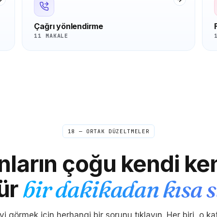
Çağrı yönlendirme
11 MAKALE
18 — ORTAK DÜZELTMELER
nların çoğu kendi ke
ür
bir dakikadan kısa 
i görmek için herhangi bir sorunu tıklayın. Her biri, o ka