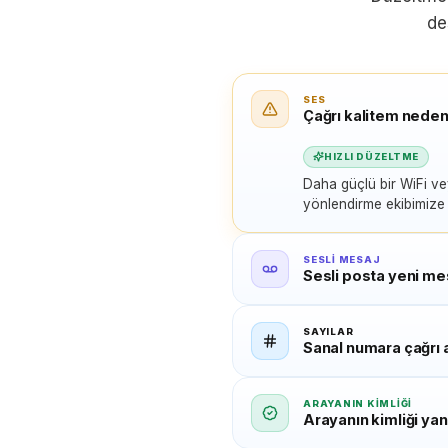
de
SES
Çağrı kalitem nede
HIZLI DÜZELTME
Daha güçlü bir WiFi ve
yönlendirme ekibimize a
SESLI MESAJ
Sesli posta yeni me
SAYILAR
Sanal numara çağrı 
ARAYANIN KIMLIĞI
Arayanın kimliği yan