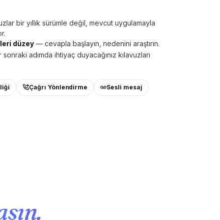
uzlar bir yıllık sürümle değil, mevcut uygulamayla
r.
leri düzey
— cevapla başlayın, nedenini araştırın.
r sonraki adımda ihtiyaç duyacağınız kılavuzları
liği
Çağrı Yönlendirme
Sesli mesaj
aşın.