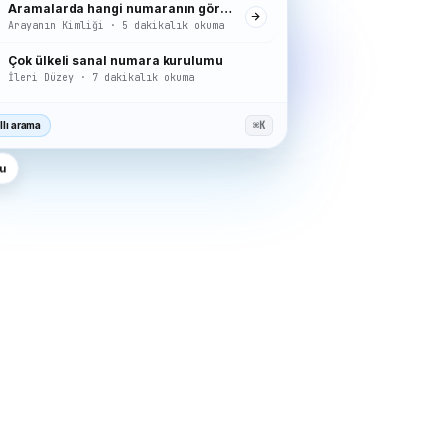
Aramalarda hangi numaranın görüntüleneceğini seçme
Arayanın Kimliği · 5 dakikalık okuma
Çok ülkeli sanal numara kurulumu
İleri Düzey · 7 dakikalık okuma
llı arama
⌘K
u