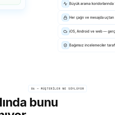
güncellemeler gönderdiler. Numarayı dakikalar
Büyük arama koridorlarında 
içinde ayarladım ve tüm arama boyunca tek bir
mesajı bile kaçırmadım.
"
İş aramaya hazır
Doğrulanmış arayan
Her çağrı ve mesajda uçtan 
iOS, Android ve web — gerçe
Olivia
O
Auckland → Sidney
"
Müşterilerimin çoğu Avustralya'da olduğundan,
Bağımsız incelemeciler tara
gerçek telefonuma bir Avustralya numarası
yönlendirildi. Onlara yerel görünüyor ve normal
hattımdan çalıyor. Avustralyalıların yerel bir
numarayı arama olasılıkları çok daha yüksek;
dönüşüm oranları arttı.
"
Avustralya dostu
Doğrulanmış arayan
06 — MÜŞTERİLER NE SÖYLÜYOR
Tanya
T
Sofya → çevrimiçi öğrenciler
slında bunu
"
Öğrencilerimden biri aynı telaffuz hatasını
yapmaya devam etti. Ona son dersimizin kaydını
nıyor
gönderdim ve sonunda benim duyduklarımı