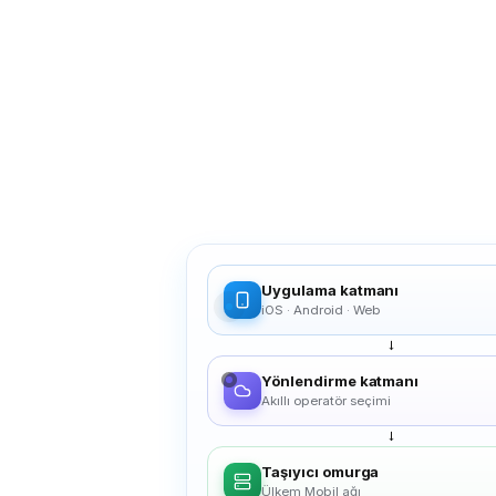
Uygulama katmanı
iOS · Android · Web
→
Yönlendirme katmanı
Akıllı operatör seçimi
→
Taşıyıcı omurga
Ülkem Mobil ağı