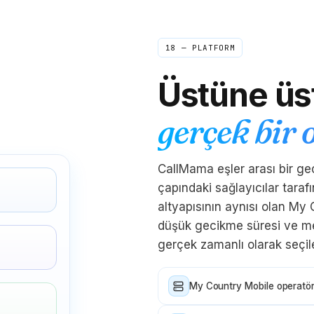
OTP'ler her seferinde saniyeler içinde geldi.
Dürüst olmak gerekirse bu kadar pürüzsüz
olmasını beklemiyordum; en azından bir engel
18 — PLATFORM
olacağını düşündüm.
"
OTP doğrulaması
Doğrulanmış arayan
Üstüne üst
Kwame
gerçek bir 
K
Kumasi → New York
"
Ağabeyim ve ben sesli notlar gönderirdik çünkü
gerçek aramalar çok pahalıydı. Şimdi yine
CallMama eşler arası bir geç
düzgün Pazar sohbetleri yapıyoruz. Onu geri
alana kadar bunu ne kadar özlediğimi fark
çapındaki sağlayıcılar tara
etmemiştim.
"
altyapısının aynısı olan My
Aile zamanı geri döndü
Doğrulanmış arayan
düşük gecikme süresi ve mev
gerçek zamanlı olarak seçilen
Naledi
N
Joburg → Londra
"
Birleşik Krallık'ta iş arıyordum ve işverenler bir
My Country Mobile operatör
ay boyunca Birleşik Krallık sanal numarama