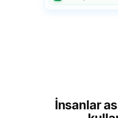
Linnea
İnsanlar a
L
Stockholm → ABD/İngiltere editörleri
"
Editörlerle hızlı check-in'ler ve onaylar tüm gün
kulla
gerçekleşir. Bunları uluslararası olarak normal