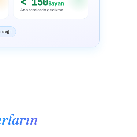
< 150
Bayan
Ana rotalarda gecikme
ı değil
ırların