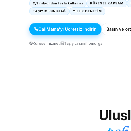
2,1 milyondan fazla kullanıcı
KÜRESEL KAPSAM
TAŞIYICI SINIFI AĞ
YILLIK DENETİM
CallMama'yı Ücretsiz İndirin
Basın ve ort
Küresel hizmet
Taşıyıcı sınıfı omurga
Ulusl