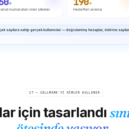
60
190
+
+
Sanal numaraları olan ülkeler
Hedefleri arama
ek sayılara sahip gerçek kullanıcılar — doğrulanmış hesaplar, indirme sayılar
17 — CALLMAMA'YI KİMLER KULLANIR
lar için tasarlandı
sın
ötesinde yaşıyor.