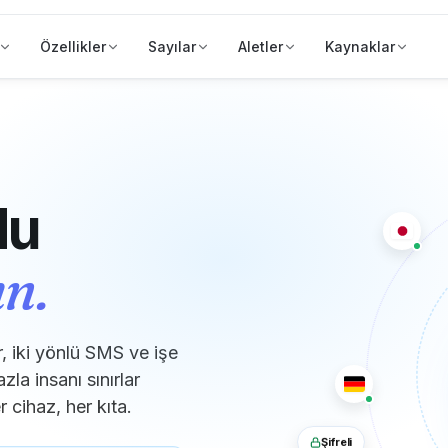
Özellikler
Sayılar
Aletler
Kaynaklar
du
ın.
, iki yönlü SMS ve işe
la insanı sınırlar
 cihaz, her kıta.
Şifreli