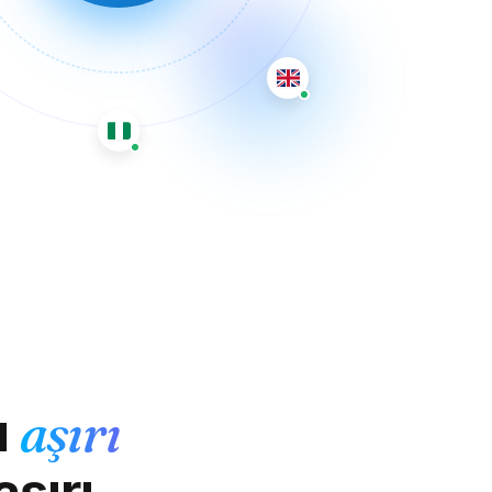
ı
aşırı
şırı