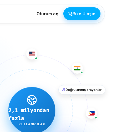
Oturum aç
Bize Ulaşın
Doğrulanmış arayanlar
2,1 milyondan
fazla
KULLANICILAR