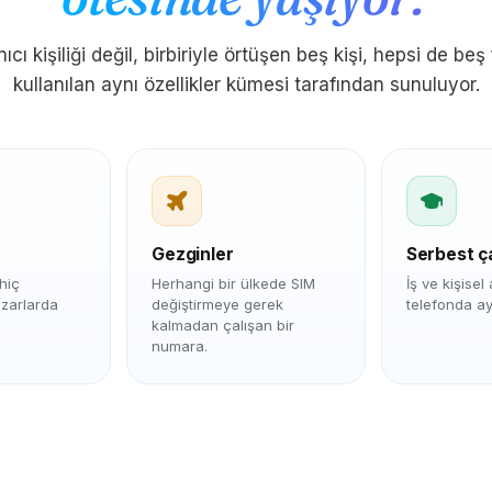
nıcı kişiliği değil, birbiriyle örtüşen beş kişi, hepsi de beş 
kullanılan aynı özellikler kümesi tarafından sunuluyor.
Elena
E
Roma → Buenos Aires
"
Dakikası sent ve normal telefon
r
Gezginler
Serbest ça
görüşmelerimden daha net. Annem başka bir
kıtada değil de yan odadaymış gibi konuşuyor.
 hiç
Herhangi bir ülkede SIM
İş ve kişisel
Bundan önce aramaları düzenliyordum - şimdi
azarlarda
değiştirmeye gerek
telefonda ayr
kalmadan çalışan bir
onu ne zaman düşünsem ararım.
"
numara.
Kristal berraklığında
Doğrulanmış arayan
Priya
P
Bangalor
"
Hint hesaplarını kabul etmeyen hesapları
doğrulamak için ABD numarası gerekiyordu.