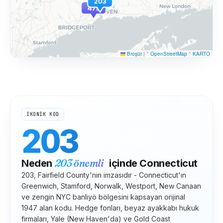
203
475
Broşür
|
©
OpenStreetMap
©
KARTO
İKONİK KOD
203
203
önemli
Neden
içinde
Connecticut
203, Fairfield County'nin imzasıdır - Connecticut'ın
Greenwich, Stamford, Norwalk, Westport, New Canaan
ve zengin NYC banliyö bölgesini kapsayan orijinal
1947 alan kodu. Hedge fonları, beyaz ayakkabı hukuk
firmaları, Yale (New Haven'da) ve Gold Coast