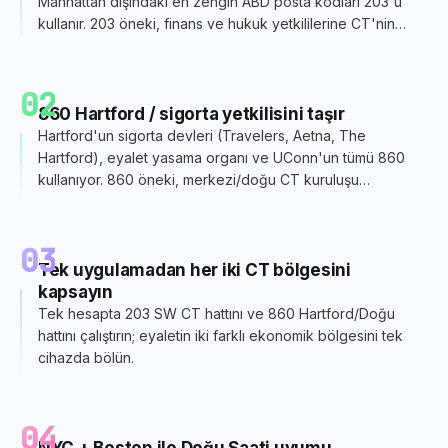
Manhattan dışındaki en zengin ABD posta kodları 203'ü
kullanır. 203 öneki, finans ve hukuk yetkililerine CT'nin
sağ tarafında olduğunuzu belirtir.
02
860 Hartford / sigorta yetkilisini taşır
Hartford'un sigorta devleri (Travelers, Aetna, The
Hartford), eyalet yasama organı ve UConn'un tümü 860
kullanıyor. 860 öneki, merkezi/doğu CT kuruluşu
anlamına geliyor.
03
Tek uygulamadan her iki CT bölgesini
kapsayın
Tek hesapta 203 SW CT hattını ve 860 Hartford/Doğu
hattını çalıştırın; eyaletin iki farklı ekonomik bölgesini tek
cihazda bölün.
04
NYC + Boston ile Doğu Saati uyumu