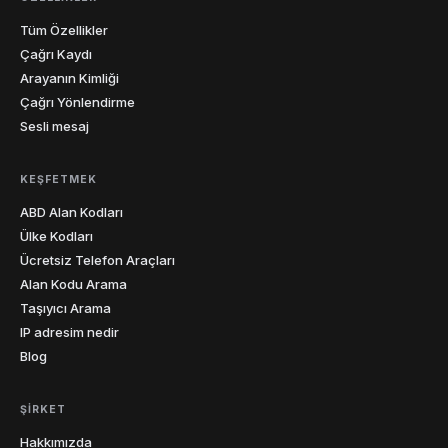
Tüm Özellikler
215
267
272
412
445
484
Çağrı Kaydı
12
Pensilvanya
570
610
717
724
814
878
Arayanın Kimliği
Çağrı Yönlendirme
Rhode
Sesli mesaj
1
401
Adası
Güney
KEŞFETMEK
4
803
843
854
864
Karolina
ABD Alan Kodları
Ülke Kodları
Güney
1
605
Dakota
Ücretsiz Telefon Araçları
Alan Kodu Arama
423
615
629
731
865
901
Taşıyıcı Arama
7
Tenessee
931
IP adresim nedir
Blog
210
214
254
281
325
346
361
409
430
432
469
512
ŞIRKET
20
Teksas
682
713
737
806
817
830
Hakkımızda