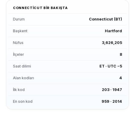
CONNECTICUT
BİR BAKIŞTA
Durum
Connecticut
(
BT
)
Başkent
Hartford
Nüfus
3,626,205
İlçeler
8
Saat dilimi
ET
·
UTC −5
Alan kodları
4
İlk kod
203
·
1947
En son kod
959
·
2014