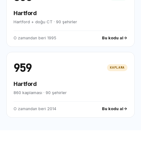
Hartford
Hartford + doğu CT
·
90
şehirler
O zamandan beri
1995
Bu kodu al
959
KAPLAMA
Hartford
860 kaplaması
·
90
şehirler
O zamandan beri
2014
Bu kodu al