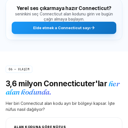
Yerel ses çıkarmaya hazır
Connecticut
?
seninkini seç
Connecticut
alan kodunu girin ve bugün
çağrı almaya başlayın.
Elde etmek
a
Connecticut
sayı
06 — ULAŞIM
3,6 milyon
Connecticuter'lar
her
alan kodunda.
Her biri
Connecticut
alan kodu ayrı bir bölgeyi kapsar. İşte
nüfus nasıl dağılıyor?
ALAN KODUNA GÖRE NÜFUS