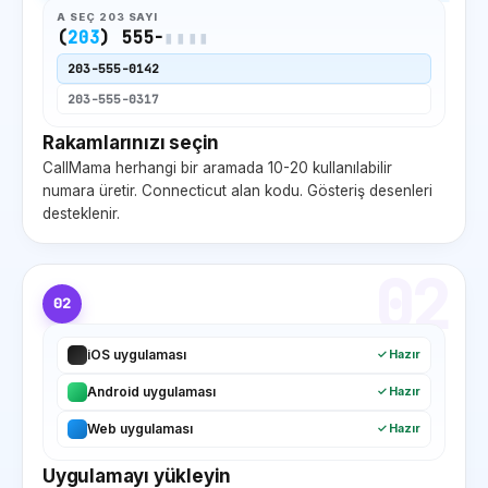
A SEÇ
203
SAYI
(
203
) 555-
▮▮▮▮
203
-555-0142
203
-555-0317
Rakamlarınızı seçin
CallMama herhangi bir aramada 10-20 kullanılabilir
numara üretir.
Connecticut
alan kodu. Gösteriş desenleri
desteklenir.
02
02
iOS uygulaması
✓ Hazır
Android uygulaması
✓ Hazır
Web uygulaması
✓ Hazır
Uygulamayı yükleyin