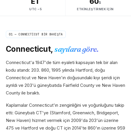
ET
60
s
UTC −5
ETKINLEŞTIRMEK IÇIN
01 —
CONNECTICUT
BİR BAKIŞTA
Connecticut
,
sayılara göre.
Connecticut'a 1947'de tüm eyaleti kapsayan tek bir alan
kodu atandı: 203. 860, 1995 yılında Hartford, doğu
Connecticut ve New Haven'ın doğusundaki kıyı şeridi için
ayrıldı ve 203'ü güneybatıda Fairfield County ve New Haven
County ile bıraktı.
Kaplamalar Connecticut'ın zenginliğini ve yoğunluğunu takip
etti: Güneybatı CT'ye (Stamford, Greenwich, Bridgeport,
New Haven) hizmet vermek için 2009'da 203'ün üzerine
475 ve Hartford ve doğu CT için 2014'te 860'ın üzerine 959