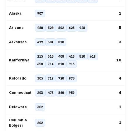
1
Alaska
907
5
Arizona
480
520
602
623
928
3
Arkansas
479
501
870
213
310
408
415
510
619
10
Kaliforniya
650
714
818
916
4
Kolorado
303
719
720
970
4
Connecticut
203
475
860
959
1
Delaware
302
Columbia
1
202
Bölgesi