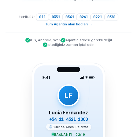
011
0351
0341
0261
0221
0381
POPÜLER:
Tüm Arjantin alan kodları
→
iOS, Android, Web
Arjantin adresi gerekli değil
İstediğiniz zaman iptal edin
9:41
LF
Lucia Fernández
+54 11 4321 1000
Buenos Aires, Palermo
BAĞLANTI · 02:19