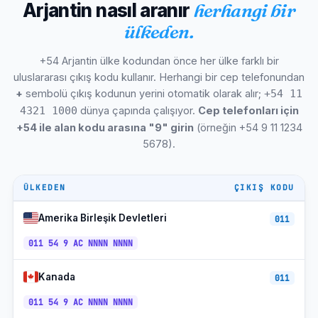
Arjantin nasıl aranır
herhangi bir
Formosa
+54-370
SANAT
ülkeden.
La Rioja
+54-380
SANAT
+54 Arjantin ülke kodundan önce her ülke farklı bir
Comodoro Rivadavia
+54-297
SANAT
uluslararası çıkış kodu kullanır. Herhangi bir cep telefonundan
+
sembolü çıkış kodunun yerini otomatik olarak alır;
+54 11
Katamarka
+54-383
SANAT
dünya çapında çalışıyor.
Cep telefonları için
4321 1000
+54 ile alan kodu arasına "9" girin
(örneğin +54 9 11 1234
Rio Gallegos (Santa Cruz)
+54-2966
SANAT
5678).
San Salvador de Jujuy
+54-388
SANAT
Bariloche (Río Negro)
+54-294
SANAT
ÜLKEDEN
ÇIKIŞ KODU
Ushuaia (Tierra del Fuego)
+54-2901
SANAT
Amerika Birleşik Devletleri
011
Mendoza Şarap Ülkesi
+54-261
SANAT
011 54 9 AC NNNN NNNN
Iguazú Şelaleleri (Misiones)
+54-3757
SANAT
Kanada
011
El Calafate (Patagonya)
+54-2902
SANAT
011 54 9 AC NNNN NNNN
Kişisel Mobil (9 önek)
+54-9-...
SANAT