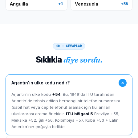
Anguilla
Venezuela
+1
+58
10 — CEVAPLAR
Sıklıkla
diye sordu.
Arjantin'in ülke kodu nedir?
Arjantin'in ülke kodu
+54
. Bu, 1949'da ITU tarafından
Arjantin'de tahsis edilen herhangi bir telefon numarasını
(sabit hat veya cep telefonu) aramak için kullanılan
uluslararası arama önekidir.
ITU bölgesi 5
Brezilya +55,
Meksika +52, Şili +56, Kolombiya +57, Küba +53 + Latin
Amerika'nın çoğuyla birlikte.