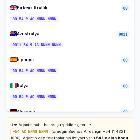
Birleşik Krallık
00
Movistar Arjantin Mobil
+54-9-...
SANAT
00 54 9 AC NNNN NNNN
Claro Arjantin Mobil
+54-9-...
SANAT
Avustralya
0011
Ücretsiz (0800)
+54-0800
SANAT
0011 54 9 AC NNNN NNNN
İspanya
00
00 54 9 AC NNNN NNNN
İtalya
00
00 54 9 AC NNNN NNNN
Almanya
00
00 54 9 AC NNNN NNNN
Uç:
Arjantin sabit hatları şu şekilde çevrilir:
+54 AC NNNN NNNN
(örneğin Buenos Aires için +54 11 4321
Fransa
1000). Arjantin cep telefonlarının ihtiyacı var
+54 ile alan kodu
00