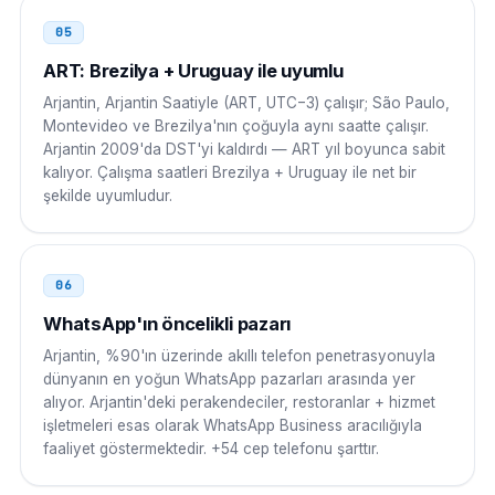
00 54 9 AC NNNN NNNN
05
Yeni Zelanda
00
ART: Brezilya + Uruguay ile uyumlu
Arjantin, Arjantin Saatiyle (ART, UTC−3) çalışır; São Paulo,
00 54 9 AC NNNN NNNN
Montevideo ve Brezilya'nın çoğuyla aynı saatte çalışır.
Arjantin 2009'da DST'yi kaldırdı — ART yıl boyunca sabit
kalıyor. Çalışma saatleri Brezilya + Uruguay ile net bir
şekilde uyumludur.
06
WhatsApp'ın öncelikli pazarı
Arjantin, %90'ın üzerinde akıllı telefon penetrasyonuyla
dünyanın en yoğun WhatsApp pazarları arasında yer
alıyor. Arjantin'deki perakendeciler, restoranlar + hizmet
işletmeleri esas olarak WhatsApp Business aracılığıyla
faaliyet göstermektedir. +54 cep telefonu şarttır.