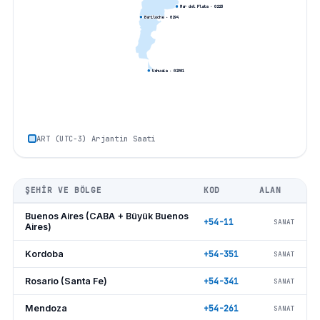
Mar del Plata
· 0
223
Bariloche
· 0
294
Ushuaia
· 0
2901
ART (UTC−3) Arjantin Saati
ŞEHIR VE BÖLGE
KOD
ALAN
Buenos Aires (CABA + Büyük Buenos
+54-11
SANAT
Aires)
Kordoba
+54-351
SANAT
Rosario (Santa Fe)
+54-341
SANAT
Mendoza
+54-261
SANAT