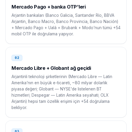
Mercado Pago + banka OTP'leri
Meksika
00
Arjantin bankaları (Banco Galicia, Santander Río, BBVA
Arjantin, Banco Macro, Banco Provincia, Banco Nación)
00 54 9 AC NNNN NNNN
+ Mercado Pago + Ualá + Brubank + Modo'nun tümü +54
mobil OTP ile doğrulama yapıyor.
Kolombiya
00
00 54 9 AC NNNN NNNN
02
Peru
00
Mercado Libre + Globant ağ geçidi
00 54 9 AC NNNN NNNN
Arjantinli teknoloji şirketlerinin (Mercado Libre — Latin
Amerika'nın en büyük e-ticareti, ~80 milyar dolarlık
Venezuela
00
piyasa değeri; Globant — NYSE'de listelenen BT
hizmetleri; Despegar — Latin Amerika seyahati; OLX
00 54 9 AC NNNN NNNN
Arjantin) hepsi tam özellik erişimi için +54 doğrulama
bekliyor.
Ekvador
00
00 54 9 AC NNNN NNNN
03