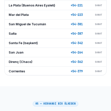
La Plata (Buenos Aires Eyaleti)
+54-221
SANAT
Mar del Plata
+54-223
SANAT
San Miguel de Tucumán
+54-381
SANAT
Salta
+54-387
SANAT
Santa Fe (başkent)
+54-342
SANAT
San Juan
+54-264
SANAT
Direnç (Chaco)
+54-362
SANAT
Corrientes
+54-379
SANAT
Neuquén
+54-299
SANAT
Posadalar (Görevler)
+54-376
SANAT
Bahía Blanca
+54-291
SANAT
05 — HERHANGİ BİR ÜLKEDEN
Paraná (Entre Ríos)
+54-343
SANAT