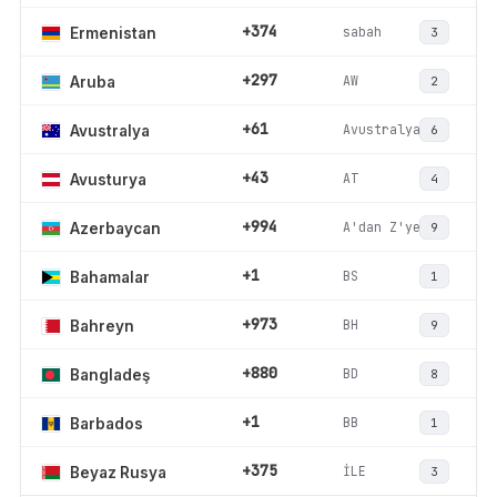
+374
sabah
Ermenistan
3
+297
AW
Aruba
2
+61
Avustralya
Avustralya
6
+43
AT
Avusturya
4
+994
A'dan Z'ye
Azerbaycan
9
+1
BS
Bahamalar
1
+973
BH
Bahreyn
9
+880
BD
Bangladeş
8
+1
BB
Barbados
1
+375
İLE
Beyaz Rusya
3