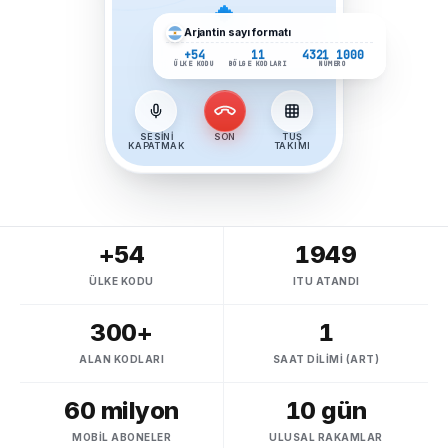
Arjantin
sayı formatı
+54
11
4321 1000
ÜLKE KODU
BÖLGE KODLARI
NÜMERO
SESINI
SON
TUŞ
KAPATMAK
TAKIMI
+54
1949
ÜLKE KODU
ITU ATANDI
300+
1
ALAN KODLARI
SAAT DILIMI (ART)
60 milyon
10 gün
MOBIL ABONELER
ULUSAL RAKAMLAR