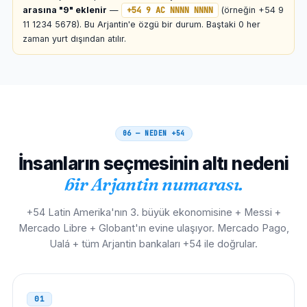
arasına "9" eklenir
—
+54 9 AC NNNN NNNN
(örneğin +54 9
00 54 9 AC NNNN NNNN
11 1234 5678). Bu Arjantin'e özgü bir durum. Baştaki 0 ​​her
zaman yurt dışından atılır.
Brezilya
00 21
00 21 54 9 AC NNNN NNNN
Uruguay
00
00 54 9 AC NNNN NNNN
06 — NEDEN
+54
İnsanların seçmesinin altı nedeni
Şili
00
bir Arjantin numarası.
00 54 9 AC NNNN NNNN
+54 Latin Amerika'nın 3. büyük ekonomisine + Messi +
Paraguay
002
Mercado Libre + Globant'ın evine ulaşıyor. Mercado Pago,
Ualá + tüm Arjantin bankaları +54 ile doğrular.
002 54 9 AC NNNN NNNN
Bolivya
00
01
00 54 9 AC NNNN NNNN