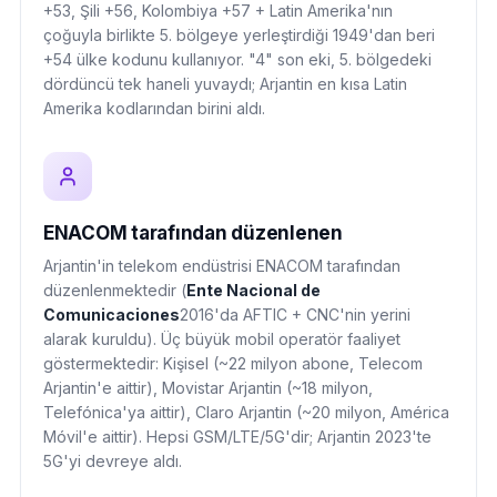
+53, Şili +56, Kolombiya +57 + Latin Amerika'nın
çoğuyla birlikte 5. bölgeye yerleştirdiği 1949'dan beri
+54 ülke kodunu kullanıyor. "4" son eki, 5. bölgedeki
dördüncü tek haneli yuvaydı; Arjantin en kısa Latin
Amerika kodlarından birini aldı.
ENACOM tarafından düzenlenen
Arjantin'in telekom endüstrisi ENACOM tarafından
düzenlenmektedir (
Ente Nacional de
Comunicaciones
2016'da AFTIC + CNC'nin yerini
alarak kuruldu). Üç büyük mobil operatör faaliyet
göstermektedir: Kişisel (~22 milyon abone, Telecom
Arjantin'e aittir), Movistar Arjantin (~18 milyon,
Telefónica'ya aittir), Claro Arjantin (~20 milyon, América
Móvil'e aittir). Hepsi GSM/LTE/5G'dir; Arjantin 2023'te
5G'yi devreye aldı.