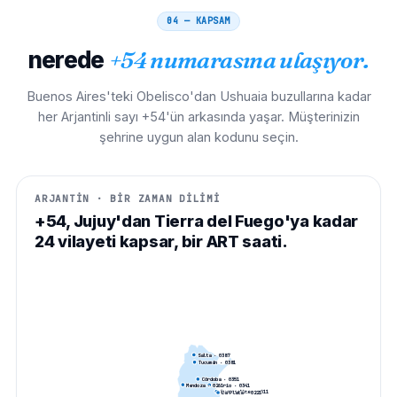
04 — KAPSAM
nerede
+54 numarasına ulaşıyor.
Buenos Aires'teki Obelisco'dan Ushuaia buzullarına kadar
her Arjantinli sayı +54'ün arkasında yaşar. Müşterinizin
şehrine uygun alan kodunu seçin.
ARJANTİN · BİR ZAMAN DİLİMİ
+54, Jujuy'dan Tierra del Fuego'ya kadar
24 vilayeti kapsar, bir ART saati.
Salta
· 0
387
Tucumán
· 0
381
Córdoba
· 0
351
Mendoza
· 0
261
Rosario
· 0
341
Buenos Aires
· 0
11
La Plata
· 0
221