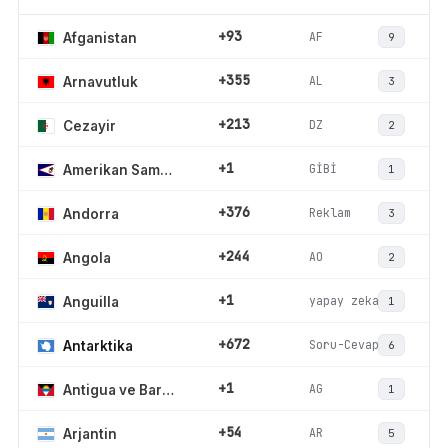
+93
AF
Afganistan
9
+355
AL
Arnavutluk
3
+213
DZ
Cezayir
2
+1
GİBİ
Amerikan Samoası
1
+376
Reklam
Andorra
3
+244
AO
Angola
2
+1
yapay zeka
Anguilla
1
+672
Soru-Cevap
Antarktika
6
+1
AG
Antigua ve Barbuda
1
+54
AR
Arjantin
5