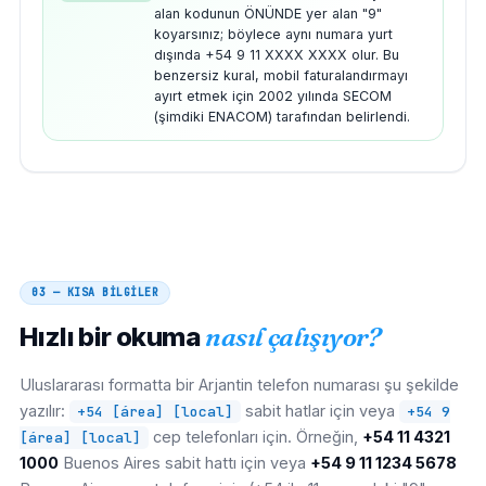
alan kodunun ÖNÜNDE yer alan "9"
koyarsınız; böylece aynı numara yurt
dışında +54 9 11 XXXX XXXX olur. Bu
benzersiz kural, mobil faturalandırmayı
ayırt etmek için 2002 yılında SECOM
(şimdiki ENACOM) tarafından belirlendi.
03 — KISA BİLGİLER
Hızlı bir okuma
nasıl çalışıyor?
Uluslararası formatta bir Arjantin telefon numarası şu şekilde
yazılır:
sabit hatlar için veya
+54 [área] [local]
+54 9
cep telefonları için. Örneğin,
+54 11 4321
[área] [local]
1000
Buenos Aires sabit hattı için veya
+54 9 11 1234 5678