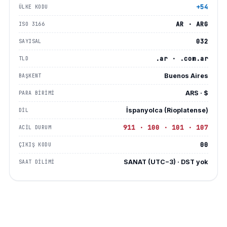
+54
ÜLKE KODU
AR · ARG
ISO 3166
032
SAYISAL
.ar · .com.ar
TLD
Buenos Aires
BAŞKENT
ARS · $
PARA BIRIMI
İspanyolca (Rioplatense)
DIL
911 · 100 · 101 · 107
ACIL DURUM
00
ÇIKIŞ KODU
SANAT (UTC−3) · DST yok
SAAT DILIMI