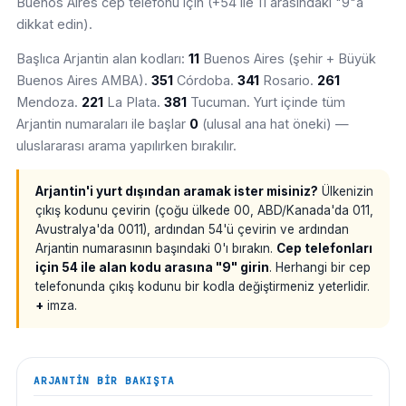
Buenos Aires cep telefonu için (+54 ile 11 arasındaki "9"a
dikkat edin).
Başlıca Arjantin alan kodları:
11
Buenos Aires (şehir + Büyük
Buenos Aires AMBA).
351
Córdoba.
341
Rosario.
261
Mendoza.
221
La Plata.
381
Tucuman. Yurt içinde tüm
Arjantin numaraları ile başlar
0
(ulusal ana hat öneki) —
uluslararası arama yapılırken bırakılır.
Arjantin'i yurt dışından aramak ister misiniz?
Ülkenizin
çıkış kodunu çevirin (çoğu ülkede 00, ABD/Kanada'da 011,
Avustralya'da 0011), ardından 54'ü çevirin ve ardından
Arjantin numarasının başındaki 0'ı bırakın.
Cep telefonları
için 54 ile alan kodu arasına "9" girin
. Herhangi bir cep
telefonunda çıkış kodunu bir kodla değiştirmeniz yeterlidir.
+
imza.
ARJANTIN
BIR BAKIŞTA