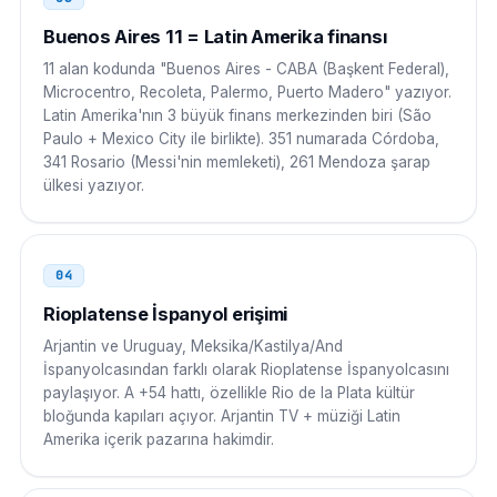
Küba
119
Buenos Aires 11 = Latin Amerika finansı
119 54 9 AC NNNN NNNN
11 alan kodunda "Buenos Aires - CABA (Başkent Federal),
Microcentro, Recoleta, Palermo, Puerto Madero" yazıyor.
Çin
00
Latin Amerika'nın 3 büyük finans merkezinden biri (São
Paulo + Mexico City ile birlikte). 351 numarada Córdoba,
00 54 9 AC NNNN NNNN
341 Rosario (Messi'nin memleketi), 261 Mendoza şarap
ülkesi yazıyor.
Japonya
010
010 54 9 AC NNNN NNNN
04
Güney Kore
001
Rioplatense İspanyol erişimi
001 54 9 AC NNNN NNNN
Arjantin ve Uruguay, Meksika/Kastilya/And
İspanyolcasından farklı olarak Rioplatense İspanyolcasını
Rusya
8 10
paylaşıyor. A +54 hattı, özellikle Rio de la Plata kültür
bloğunda kapıları açıyor. Arjantin TV + müziği Latin
8 10 54 9 AC NNNN NNNN
Amerika içerik pazarına hakimdir.
Güney Afrika
00