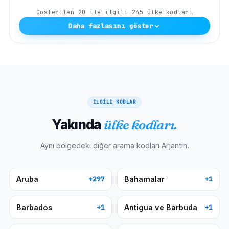
Gösterilen
20
ile ilgili
245
ülke kodları
Daha fazlasını göster
İLGİLİ KODLAR
Yakında
ülke kodları.
Aynı bölgedeki diğer arama kodları
Arjantin
.
Aruba
Bahamalar
+297
+1
Barbados
Antigua ve Barbuda
+1
+1