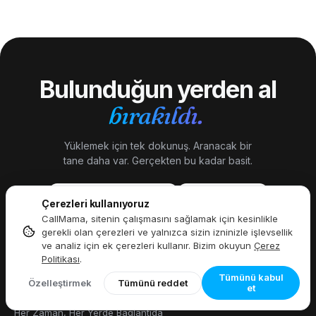
kullanırsanız kullanın cep telefonları için "9" eklemeyi
+ turistler için tasarlanmıştır + evrensel erişilebilirlik. 911,
unutmayın.
Polise, İtfaiyeye (Bomberos) + Tıbbiye (SAME — Sistema de
Atención Médica de Emergencia) tek bir sevk merkezi
aracılığıyla ulaşır. Arjantin ayrıca uzmanlaşmış eski hatlara
da sahiptir:
100
Bomberos (Ateş),
101
Policia Federal,
107
Bulunduğun yerden al
AYNI Tıbbi Ambulans.
bırakıldı.
Yüklemek için tek dokunuş. Aranacak bir
tane daha var. Gerçekten bu kadar basit.
Şuradan indirin:
Başla
Uygulama Mağazası
Google Play
Çerezleri kullanıyoruz
CallMama, sitenin çalışmasını sağlamak için kesinlikle
gerekli olan çerezleri ve yalnızca sizin izninizle işlevsellik
ve analiz için ek çerezleri kullanır. Bizim okuyun
Çerez
Politikası
.
Tümünü kabul
Özelleştirmek
Tümünü reddet
et
Her Zaman, Her Yerde Bağlantıda