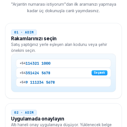
"Arjantin numarası istiyorum"dan ilk aramanızı yapmaya
kadar üç dokunuşla canlı yayındasınız.
01 · ADIM
Rakamlarınızı seçin
Satış yaptığınız yerle eşleşen alan kodunu veya şehir
önekini seçin.
11
4321 1000
+54
351
424 5678
+54
Seçmek
9 11
1234 5678
+54
02 · ADIM
Uygulamada onaylayın
Altı haneli onay uygulamaya düşüyor. Yüklenecek belge