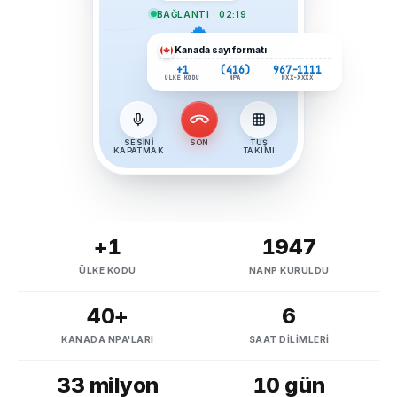
BAĞLANTI · 02:19
Kanada
sayı formatı
+1
(416)
967-1111
ÜLKE KODU
NPA
NXX-XXXX
SESINI
SON
TUŞ
KAPATMAK
TAKIMI
+1
1947
ÜLKE KODU
NANP KURULDU
40+
6
KANADA NPA'LARI
SAAT DILIMLERI
33 milyon
10 gün