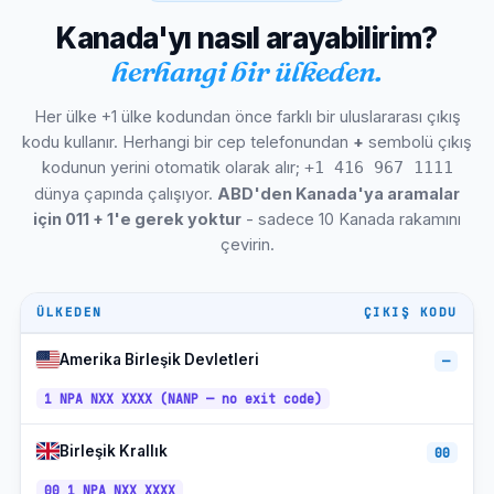
+1-450 /
Laval, Kalite Kontrol
Kanada'yı nasıl arayabilirim?
ET
579
herhangi bir ülkeden.
+1-519 /
Londra, ON
ET
226
Her ülke +1 ülke kodundan önce farklı bir uluslararası çıkış
+1-905 /
Markham, ON
ET
289
kodu kullanır. Herhangi bir cep telefonundan
+
sembolü çıkış
kodunun yerini otomatik olarak alır;
+1 416 967 1111
+1-905 /
Vaughan, ON
ET
289
dünya çapında çalışıyor.
ABD'den Kanada'ya aramalar
için 011 + 1'e gerek yoktur
- sadece 10 Kanada rakamını
+1-519 /
Kitchener-Waterloo, ON
ET
226 / 548
çevirin.
+1-604 /
Burnaby, BC
PT
778
ÜLKEDEN
ÇIKIŞ KODU
+1-306 /
CT (SK
Regina, SK
639
DST yok)
Amerika Birleşik Devletleri
—
+1-306 /
CT (SK
Saskatoon, SK
639
DST yok)
1 NPA NXX XXXX (NANP — no exit code)
+1-604 /
Richmond, BC
PT
778
Birleşik Krallık
00
+1-905 /
Oakville, ON
ET
289
00 1 NPA NXX XXXX