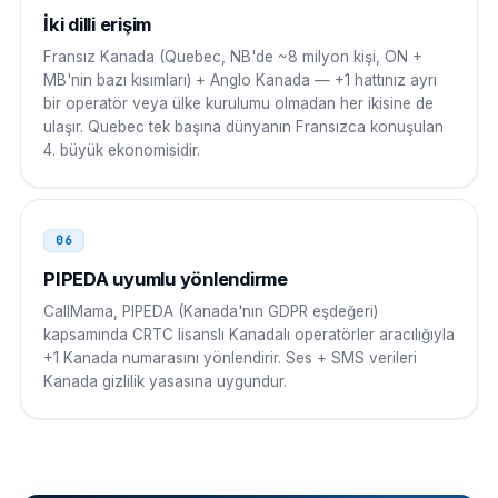
İki dilli erişim
8 10 1 NPA NXX XXXX
Fransız Kanada (Quebec, NB'de ~8 milyon kişi, ON +
MB'nin bazı kısımları) + Anglo Kanada — +1 hattınız ayrı
bir operatör veya ülke kurulumu olmadan her ikisine de
ulaşır. Quebec tek başına dünyanın Fransızca konuşulan
4. büyük ekonomisidir.
06
PIPEDA uyumlu yönlendirme
CallMama, PIPEDA (Kanada'nın GDPR eşdeğeri)
kapsamında CRTC lisanslı Kanadalı operatörler aracılığıyla
+1 Kanada numarasını yönlendirir. Ses + SMS verileri
Kanada gizlilik yasasına uygundur.