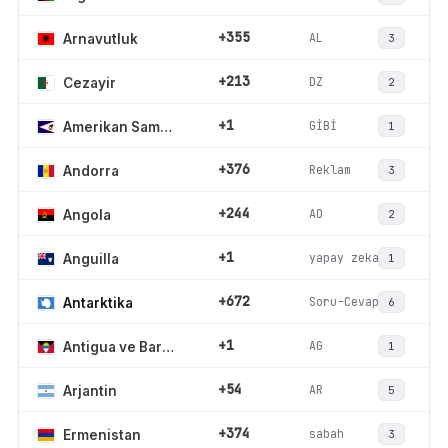
+355
AL
Arnavutluk
3
+213
DZ
Cezayir
2
+1
GİBİ
Amerikan Samoası
1
+376
Reklam
Andorra
3
+244
AO
Angola
2
+1
yapay zeka
Anguilla
1
+672
Soru-Cevap
Antarktika
6
+1
AG
Antigua ve Barbuda
1
+54
AR
Arjantin
5
+374
sabah
Ermenistan
3