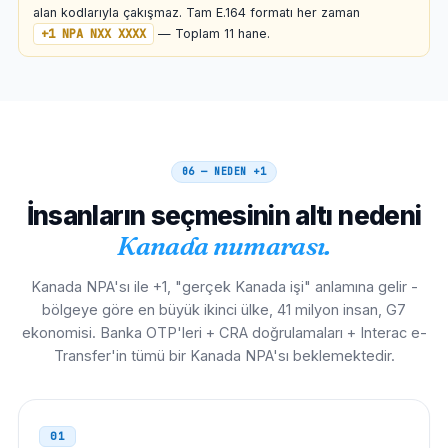
+1-800 /
Japonya
alan kodlarıyla çakışmaz. Tam E.164 formatı her zaman
010
888 / 877 /
Ücretsiz (1-800 vb.)
Tümü
866 / 855 /
+1 NPA NXX XXXX
— Toplam 11 hane.
844 / 833
010 1 NPA NXX XXXX
Meksika
00
00 1 NPA NXX XXXX
06 — NEDEN
+1
Brezilya
00 21
İnsanların seçmesinin altı nedeni
00 21 1 NPA NXX XXXX
Kanada numarası.
İtalya
00
Kanada NPA'sı ile +1, "gerçek Kanada işi" anlamına gelir -
00 1 NPA NXX XXXX
bölgeye göre en büyük ikinci ülke, 41 milyon insan, G7
ekonomisi. Banka OTP'leri + CRA doğrulamaları + Interac e-
İspanya
00
Transfer'in tümü bir Kanada NPA'sı beklemektedir.
00 1 NPA NXX XXXX
Hollanda
00
01