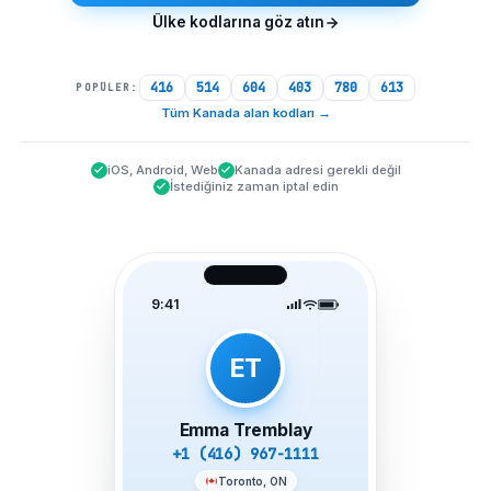
Ülke kodlarına göz atın
416
514
604
403
780
613
POPÜLER:
Tüm Kanada alan kodları
→
iOS, Android, Web
Kanada adresi gerekli değil
İstediğiniz zaman iptal edin
9:41
ET
Emma Tremblay
+1 (416) 967-1111
Toronto, ON