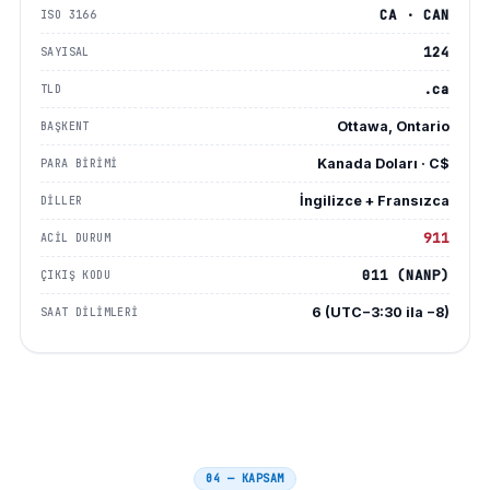
CA · CAN
ISO 3166
124
SAYISAL
.ca
TLD
Ottawa, Ontario
BAŞKENT
Kanada Doları · C$
PARA BIRIMI
İngilizce + Fransızca
DILLER
911
ACIL DURUM
011 (NANP)
ÇIKIŞ KODU
6 (UTC−3:30 ila −8)
SAAT DILIMLERI
04 — KAPSAM