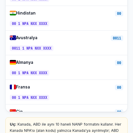
+1-905 /
Burlington, ON
ET
289
Hindistan
00
+1-819 /
Gatineau, Kalite Kontrol
ET
873
00 1 NPA NXX XXXX
+1-450 /
Longueuil, Kalite Kontrol
ET
579
Avustralya
0011
+1-905 /
0011 1 NPA NXX XXXX
St. Catharines, ON
ET
289
+1-902 /
Halifax + Atlantic, NS
AT
Almanya
00
782
00 1 NPA NXX XXXX
NT
St.John's, NL
+1-709
(UTC−3:30)
+1-902 /
Fransa
Charlottetown, PE
00
AT
782
00 1 NPA NXX XXXX
Yellowknife, NT
+1-867
MT
PT (yıl
Whitehorse, YT
+1-867
Çin
00
boyu)
00 1 NPA NXX XXXX
Iqaluit, NU
+1-867
ET
Uç:
Kanada, ABD ile aynı 10 haneli NANP formatını kullanır. Her
Kanada NPA'sı (alan kodu) yalnızca Kanada'ya ayrılmıştır; ABD