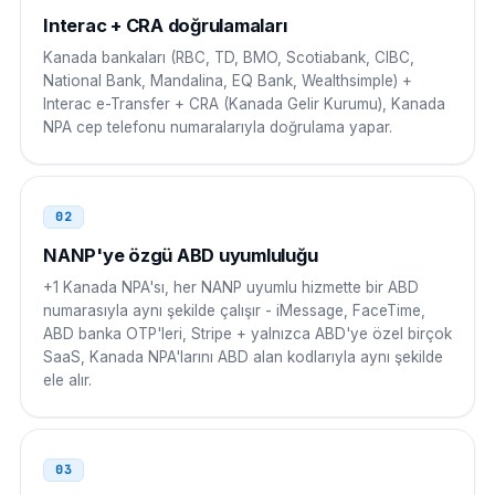
00 1 NPA NXX XXXX
Interac + CRA doğrulamaları
Kanada bankaları (RBC, TD, BMO, Scotiabank, CIBC,
Filipinler
00
National Bank, Mandalina, EQ Bank, Wealthsimple) +
Interac e-Transfer + CRA (Kanada Gelir Kurumu), Kanada
00 1 NPA NXX XXXX
NPA cep telefonu numaralarıyla doğrulama yapar.
Pakistan
00
00 1 NPA NXX XXXX
02
Bangladeş
NANP'ye özgü ABD uyumluluğu
00
+1 Kanada NPA'sı, her NANP uyumlu hizmette bir ABD
00 1 NPA NXX XXXX
numarasıyla aynı şekilde çalışır - iMessage, FaceTime,
ABD banka OTP'leri, Stripe + yalnızca ABD'ye özel birçok
Nijerya
009
SaaS, Kanada NPA'larını ABD alan kodlarıyla aynı şekilde
ele alır.
009 1 NPA NXX XXXX
Güney Afrika
00
03
00 1 NPA NXX XXXX