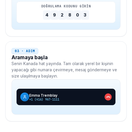
DOĞRULAMA KODUNU GİRİN
4
9
2
8
0
3
03 · ADIM
Aramaya başla
Senin
Kanada
hat yayında. Tam olarak yerel bir kişinin
yapacağı gibi numara çevirmeye, mesaj göndermeye ve
size ulaşılmaya başlayın.
Emma Tremblay
+1 (416) 967-1111