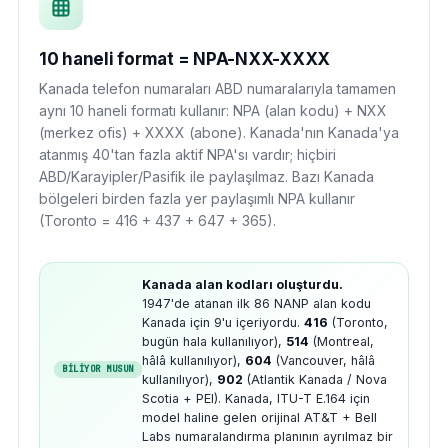
10 haneli format = NPA-NXX-XXXX
Kanada telefon numaraları ABD numaralarıyla tamamen
aynı 10 haneli formatı kullanır: NPA (alan kodu) + NXX
(merkez ofis) + XXXX (abone). Kanada'nın Kanada'ya
atanmış 40'tan fazla aktif NPA'sı vardır; hiçbiri
ABD/Karayipler/Pasifik ile paylaşılmaz. Bazı Kanada
bölgeleri birden fazla yer paylaşımlı NPA kullanır
(Toronto = 416 + 437 + 647 + 365).
Kanada alan kodları oluşturdu.
1947'de atanan ilk 86 NANP alan kodu
Kanada için 9'u içeriyordu.
416
(Toronto,
bugün hala kullanılıyor),
514
(Montreal,
hâlâ kullanılıyor),
604
(Vancouver, hâlâ
BİLİYOR MUSUN
kullanılıyor),
902
(Atlantik Kanada / Nova
Scotia + PEI). Kanada, ITU-T E.164 için
model haline gelen orijinal AT&T + Bell
Labs numaralandırma planının ayrılmaz bir