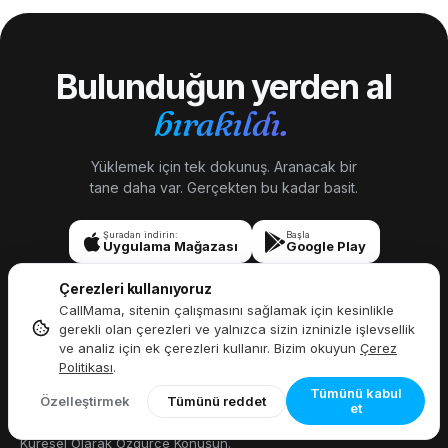
numarasını ABD numarasından yalnızca rakamlardan
Kanada'nın 10 eyaletinin + 3 bölgesinin tamamında
ayırmanın tek yolu NPA'ya bakmaktır.
mevcuttur (kırsal alanlarda 2002 yılına kadar tam kapsama
ulaşılmıştır).
Bulunduğun yerden al
bırakıldı.
Yüklemek için tek dokunuş. Aranacak bir
tane daha var. Gerçekten bu kadar basit.
Şuradan indirin:
Başla
Uygulama Mağazası
Google Play
Çerezleri kullanıyoruz
CallMama, sitenin çalışmasını sağlamak için kesinlikle
gerekli olan çerezleri ve yalnızca sizin izninizle işlevsellik
ve analiz için ek çerezleri kullanır. Bizim okuyun
Çerez
Politikası
.
Tümünü kabul
Özelleştirmek
Tümünü reddet
Her Zaman, Her Yerde Bağlantıda
et
Kalın,
Küresel Olarak Özgürce Konuşun.