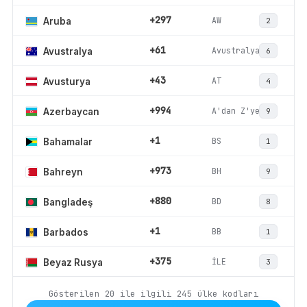
+297
AW
Aruba
2
+61
Avustralya
Avustralya
6
+43
AT
Avusturya
4
+994
A'dan Z'ye
Azerbaycan
9
+1
BS
Bahamalar
1
+973
BH
Bahreyn
9
+880
BD
Bangladeş
8
+1
BB
Barbados
1
+375
İLE
Beyaz Rusya
3
Gösterilen
20
ile ilgili
245
ülke kodları