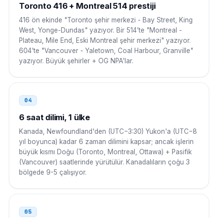
Toronto 416 + Montreal 514 prestiji
Mısır
00
416 ön ekinde "Toronto şehir merkezi - Bay Street, King
West, Yonge-Dundas" yazıyor. Bir 514'te "Montreal -
00 1 NPA NXX XXXX
Plateau, Mile End, Eski Montreal şehir merkezi" yazıyor.
604'te "Vancouver - Yaletown, Coal Harbour, Granville"
Suudi Arabistan
00
yazıyor. Büyük şehirler + OG NPA'lar.
00 1 NPA NXX XXXX
BAE
00
04
00 1 NPA NXX XXXX
6 saat dilimi, 1 ülke
Kanada, Newfoundland'den (UTC−3:30) Yukon'a (UTC−8
Güney Kore
001
yıl boyunca) kadar 6 zaman dilimini kapsar; ancak işlerin
büyük kısmı Doğu (Toronto, Montreal, Ottawa) + Pasifik
001 1 NPA NXX XXXX
(Vancouver) saatlerinde yürütülür. Kanadalıların çoğu 3
bölgede 9-5 çalışıyor.
Singapur
001
001 1 NPA NXX XXXX
05
Rusya
8 10