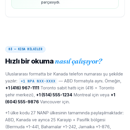
parçasıydı.
03 — KISA BİLGİLER
Hızlı bir okuma
nasıl çalışıyor?
Uluslararası formatta bir Kanada telefon numarası şu şekilde
yazılır:
— ABD formatıyla aynı. Örneğin,
+1 NPA NXX-XXXX
+1 (416) 967-1111
Toronto sabit hattı için (416 = Toronto
şehir merkezi),
+1 (514) 555-1234
Montreal için veya
+1
(604) 555-9876
Vancouver için.
+1 ülke kodu 27 NANP ülkesinin tamamında paylaşılmaktadır:
ABD, Kanada ve ayrıca 25 Karayip + Pasifik bölgesi
(Bermuda +1-441, Bahamalar +1-242, Jamaika +1-876,