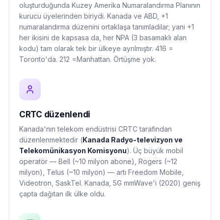
oluşturduğunda Kuzey Amerika Numaralandırma Planının
kurucu üyelerinden biriydi. Kanada ve ABD, +1
numaralandırma düzenini ortaklaşa tanımladılar; yani +1
her ikisini de kapsasa da, her NPA (3 basamaklı alan
kodu) tam olarak tek bir ülkeye ayrılmıştır. 416 =
Toronto'da. 212 =Manhattan. Örtüşme yok.
CRTC düzenlendi
Kanada'nın telekom endüstrisi CRTC tarafından
düzenlenmektedir (
Kanada Radyo-televizyon ve
Telekomünikasyon Komisyonu
). Üç büyük mobil
operatör — Bell (~10 milyon abone), Rogers (~12
milyon), Telus (~10 milyon) — artı Freedom Mobile,
Videotron, SaskTel. Kanada, 5G mmWave'i (2020) geniş
çapta dağıtan ilk ülke oldu.