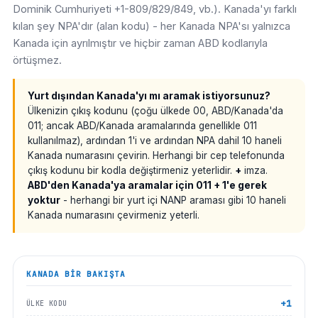
Dominik Cumhuriyeti +1-809/829/849, vb.). Kanada'yı farklı
kılan şey NPA'dır (alan kodu) - her Kanada NPA'sı yalnızca
Kanada için ayrılmıştır ve hiçbir zaman ABD kodlarıyla
örtüşmez.
Yurt dışından Kanada'yı mı aramak istiyorsunuz?
Ülkenizin çıkış kodunu (çoğu ülkede 00, ABD/Kanada'da
011; ancak ABD/Kanada aramalarında genellikle 011
kullanılmaz), ardından 1'i ve ardından NPA dahil 10 haneli
Kanada numarasını çevirin. Herhangi bir cep telefonunda
çıkış kodunu bir kodla değiştirmeniz yeterlidir.
+
imza.
ABD'den Kanada'ya aramalar için 011 + 1'e gerek
yoktur
- herhangi bir yurt içi NANP araması gibi 10 haneli
Kanada numarasını çevirmeniz yeterli.
KANADA
BIR BAKIŞTA
+1
ÜLKE KODU