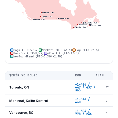
Edmonton
·
780
Calgary
·
403
Winnipeg
·
204
Vancouver
·
604
Quebec City
·
418
Montreal
·
514
Ottawa
·
613
Halifax
·
902
Toronto
·
416
Hamilton
·
905
Doğu (UTC−5/−4)
Merkezi (UTC−6/−5)
Dağ (UTC−7/−6)
Pasifik (UTC−8/−7)
Atlantik (UTC−4/−3)
Newfoundland (UTC−3:30/−2:30)
ŞEHIR VE BÖLGE
KOD
ALAN
+1-416 /
Toronto, ON
647 / 437 /
ET
365
+1-514 /
Montreal, Kalite Kontrol
ET
438
+1-604 /
Vancouver, BC
PT
778 / 236