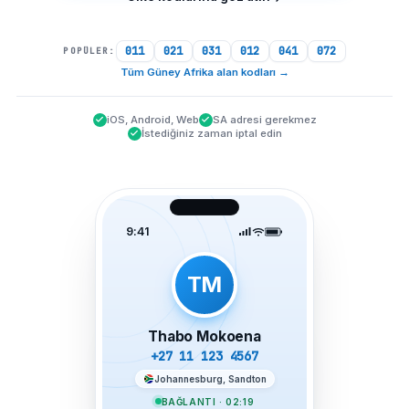
011
021
031
012
041
072
POPÜLER:
Tüm Güney Afrika alan kodları
→
iOS, Android, Web
SA adresi gerekmez
İstediğiniz zaman iptal edin
9:41
TM
Thabo Mokoena
+27 11 123 4567
Johannesburg, Sandton
BAĞLANTI · 02:19