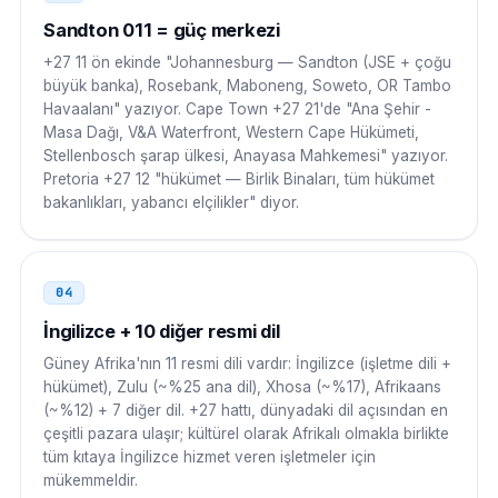
BAE
00
Sandton 011 = güç merkezi
00 27 11 NNN NNNN
+27 11 ön ekinde "Johannesburg — Sandton (JSE + çoğu
büyük banka), Rosebank, Maboneng, Soweto, OR Tambo
Hindistan
00
Havaalanı" yazıyor. Cape Town +27 21'de "Ana Şehir -
Masa Dağı, V&A Waterfront, Western Cape Hükümeti,
00 27 11 NNN NNNN
Stellenbosch şarap ülkesi, Anayasa Mahkemesi" yazıyor.
Pretoria +27 12 "hükümet — Birlik Binaları, tüm hükümet
Çin
00
bakanlıkları, yabancı elçilikler" diyor.
00 27 11 NNN NNNN
Japonya
010
04
010 27 11 NNN NNNN
İngilizce + 10 diğer resmi dil
Güney Afrika'nın 11 resmi dili vardır: İngilizce (işletme dili +
Güney Kore
001
hükümet), Zulu (~%25 ana dil), Xhosa (~%17), Afrikaans
(~%12) + 7 diğer dil. +27 hattı, dünyadaki dil açısından en
001 27 11 NNN NNNN
çeşitli pazara ulaşır; kültürel olarak Afrikalı olmakla birlikte
tüm kıtaya İngilizce hizmet veren işletmeler için
Singapur
00
mükemmeldir.