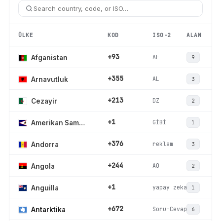
ÜLKE
KOD
ISO-2
ALAN
+93
AF
Afganistan
9
+355
AL
Arnavutluk
3
+213
DZ
Cezayir
2
+1
GİBİ
Amerikan Samoası
1
+376
reklam
Andorra
3
+244
AO
Angola
2
+1
yapay zeka
Anguilla
1
+672
Soru-Cevap
Antarktika
6