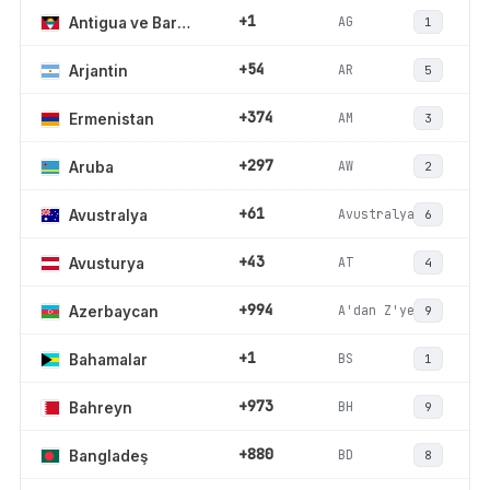
+1
AG
Antigua ve Barbuda
1
+54
AR
Arjantin
5
+374
AM
Ermenistan
3
+297
AW
Aruba
2
+61
Avustralya
Avustralya
6
+43
AT
Avusturya
4
+994
A'dan Z'ye
Azerbaycan
9
+1
BS
Bahamalar
1
+973
BH
Bahreyn
9
+880
BD
Bangladeş
8