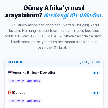
Güney Afrika'yı nasıl
Stellenbosch
+27-21
SAST
arayabilirim?
herhangi bir ülkeden.
Paarl
+27-21
SAST
+27 Güney Afrika'dan önce her ülke farklı bir çıkış kodu
Soweto
+27-11
SAST
kullanır. Herhangi bir cep telefonundan,
+
çıkış kodunun
Sandton
+27-11
SAST
yerini alır - yani
dünya çapında çalışıyor.
+27 11 123 4567
Uluslararası arama yaparken her zaman alan kodunun
Yüzbaşı
+27-12
SAST
başındaki 0'ı bırakın.
Mossel Körfezi
+27-44
SAST
ÜLKEDEN
ÇIKIŞ KODU
Hoş geldiniz
+27-57
SAST
Vereeniging
+27-16
SAST
Amerika Birleşik Devletleri
011
Yaylar
011 27 11 NNN NNNN
+27-11
SAST
+27-
Vodacom Mobil
SAST
Kanada
72/82/83
011
MTN Mobil
011 27 11 NNN NNNN
+27-73/83
SAST