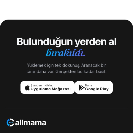
canlı yayın yapın.
SAPS (Güney Afrika Polis Teşkilatı),
10177
ambulans + tıbbi
acil durum, artı
112
cep telefonlarından (evrensel GSM acil
durumu, ihtiyaç duyulan hizmete iletilir). Bazı alanlar
kullanıyor
10112
yangın + kurtarma hizmetleri için.
Bulunduğun yerden al
bırakıldı.
Yüklemek için tek dokunuş. Aranacak bir
tane daha var. Gerçekten bu kadar basit.
Şuradan indirin:
Başla
Uygulama Mağazası
Google Play