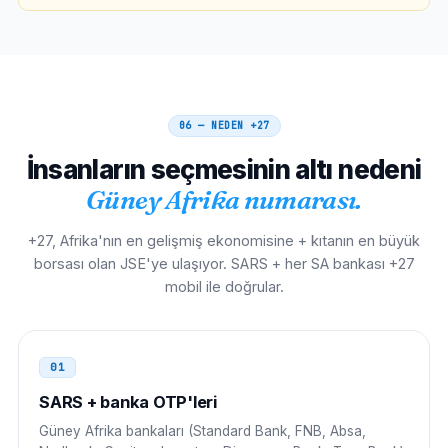
00 27 11 NNN NNNN
İtalya
00
00 27 11 NNN NNNN
06 — NEDEN
+27
İspanya
00
İnsanların seçmesinin altı nedeni
00 27 11 NNN NNNN
Güney Afrika numarası.
Yeni Zelanda
00
+27, Afrika'nın en gelişmiş ekonomisine + kıtanın en büyük
borsası olan JSE'ye ulaşıyor. SARS + her SA bankası +27
00 27 11 NNN NNNN
mobil ile doğrular.
İrlanda
00
00 27 11 NNN NNNN
01
SARS + banka OTP'leri
Nijerya
009
Güney Afrika bankaları (Standard Bank, FNB, Absa,
009 27 11 NNN NNNN