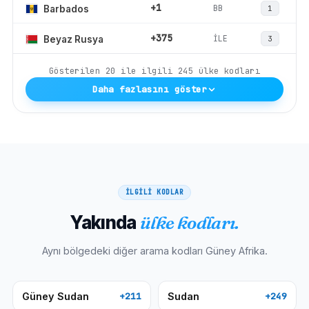
+1
BB
Barbados
1
+375
İLE
Beyaz Rusya
3
Gösterilen
20
ile ilgili
245
ülke kodları
Daha fazlasını göster
İLGİLİ KODLAR
Yakında
ülke kodları.
Aynı bölgedeki diğer arama kodları
Güney Afrika
.
Güney Sudan
Sudan
+211
+249