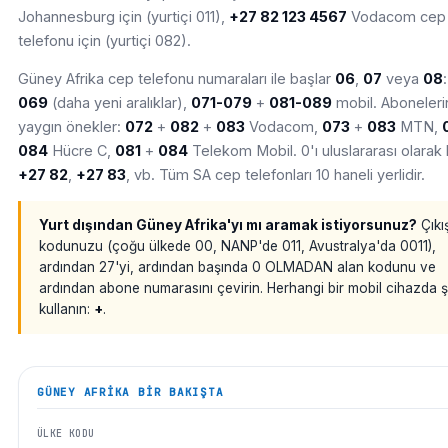
Johannesburg için (yurtiçi 011),
+27 82 123 4567
Vodacom cep
telefonu için (yurtiçi 082).
Güney Afrika cep telefonu numaraları ile başlar
06
,
07
veya
08
069
(daha yeni aralıklar),
071-079
+
081-089
mobil. Abonelerin
yaygın önekler:
072
+
082
+
083
Vodacom,
073
+
083
MTN,
084
Hücre C,
081
+
084
Telekom Mobil. 0'ı uluslararası olarak 
+27 82
,
+27 83
, vb. Tüm SA cep telefonları 10 haneli yerlidir.
Yurt dışından Güney Afrika'yı mı aramak istiyorsunuz?
Çıkı
kodunuzu (çoğu ülkede 00, NANP'de 011, Avustralya'da 0011),
ardından 27'yi, ardından başında 0 OLMADAN alan kodunu ve
ardından abone numarasını çevirin. Herhangi bir mobil cihazda 
kullanın:
+
.
GÜNEY AFRIKA
BIR BAKIŞTA
ÜLKE KODU