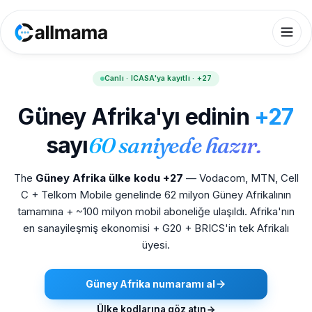
Canlı · ICASA'ya kayıtlı · +27
Güney Afrika'yı edinin
+27
sayı
60 saniyede hazır.
The
Güney Afrika ülke kodu +27
— Vodacom, MTN, Cell
C + Telkom Mobile genelinde 62 milyon Güney Afrikalının
tamamına + ~100 milyon mobil aboneliğe ulaşıldı. Afrika'nın
en sanayileşmiş ekonomisi + G20 + BRICS'in tek Afrikalı
üyesi.
Güney Afrika numaramı al
Ülke kodlarına göz atın