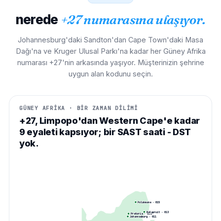
nerede
+27 numarasına ulaşıyor.
Johannesburg'daki Sandton'dan Cape Town'daki Masa
Dağı'na ve Kruger Ulusal Parkı'na kadar her Güney Afrika
numarası +27'nin arkasında yaşıyor. Müşterinizin şehrine
uygun alan kodunu seçin.
GÜNEY AFRİKA · BİR ZAMAN DİLİMİ
+27, Limpopo'dan Western Cape'e kadar
9 eyaleti kapsıyor; bir SAST saati - DST
yok.
Polokwane
·
015
Nelspruit
·
013
Pretoria
·
012
Johannesburg
·
011