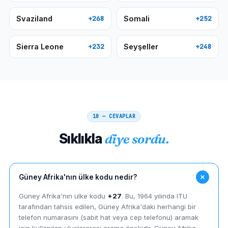
Svaziland
Somali
+268
+252
Sierra Leone
Seyşeller
+232
+248
10 — CEVAPLAR
Sıklıkla
diye sordu.
Güney Afrika'nın ülke kodu nedir?
Güney Afrika'nın ülke kodu
+27
. Bu, 1964 yılında ITU
tarafından tahsis edilen, Güney Afrika'daki herhangi bir
telefon numarasını (sabit hat veya cep telefonu) aramak