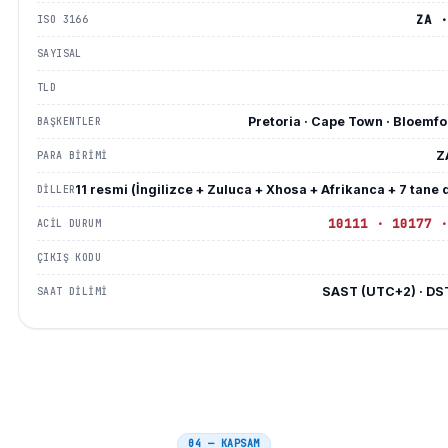
ZA 
ISO 3166
SAYISAL
TLD
Pretoria · Cape Town · Bloemfo
BAŞKENTLER
Z
PARA BIRIMI
11 resmi (İngilizce + Zuluca + Xhosa + Afrikanca + 7 tane
DILLER
10111 · 10177 
ACIL DURUM
ÇIKIŞ KODU
SAST (UTC+2) · DS
SAAT DILIMI
04 — KAPSAM