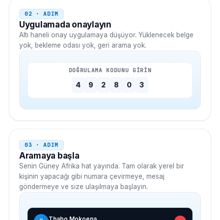
02 · ADIM
Uygulamada onaylayın
Altı haneli onay uygulamaya düşüyor. Yüklenecek belge
yok, bekleme odası yok, geri arama yok.
DOĞRULAMA KODUNU GİRİN
4
9
2
8
0
3
03 · ADIM
Aramaya başla
Senin
Güney Afrika
hat yayında. Tam olarak yerel bir
kişinin yapacağı gibi numara çevirmeye, mesaj
göndermeye ve size ulaşılmaya başlayın.
Thabo Mokoena