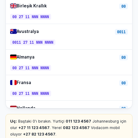
Hücre C Mobil
+27-74/84
SAST
Birleşik Krallık
00
Telekom Mobil
+27-81/84
SAST
00 27 11 NNN NNNN
Ücretsiz (0800)
+27-800
SAST
Avustralya
0011
0011 27 11 NNN NNNN
Almanya
00
00 27 11 NNN NNNN
Fransa
00
00 27 11 NNN NNNN
Hollanda
00
00 27 11 NNN NNNN
Uç:
Baştaki 0'ı bırakın. Yurtiçi
011 123 4567
Johannesburg için
olur
+27 11 123 4567
. Yerel
082 123 4567
Vodacom mobil
Belçika
oluyor
+27 82 123 4567
.
00