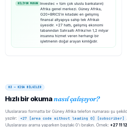
Investec + tüm çok uluslu bankaların)
BİLİYOR MUSUN
Afrika genel merkezi. Güney Afrika,
G20+BRICS'in kıtadaki en gelişmiş
finansal altyapıya sahip tek Afrikalı
üyesidir. +27 hattı, gelişmiş ekonomi
tabanından Sahraaltı Afrika'nın 1,2 milyar
insanına hizmet veren herhangi bir
işletmenin doğal arayan kimliğidir.
03 — KISA BİLGİLER
Hızlı bir okuma
nasıl çalışıyor?
Uluslararası formatta bir Güney Afrika telefon numarası şu şekil
yazılır:
+27 [area code without leading 0] [subscriber]
Uluslararası arama yaparken baştaki 0'ı bırakın. Örnek:
+27 11 1