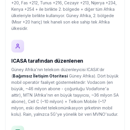
+20, Fas +212, Tunus +216, Cezayir +213, Nijerya +234,
Kenya +254 + ile birlikte 2. bölgede + diğer tüm Afrika
ülkeleriyle birlikte kullanıyor. Güney Afrika, 2. bölgede
(Mısır +20 hariç) tek haneli son eke sahip tek Afrika
ülkesidir.
ICASA tarafından düzenlenen
Güney Afrika'nın telekom düzenleyicisi ICASA'dır
(
Bağımsız İletişim Otoritesi
Güney Afrika). Dört büyük
mobil operatör faaliyet göstermektedir: Vodacom (en
büyük, ~46 milyon abone - çoğunluğu Vodafone'a
aittir), MTN (Afrika'nın en büyük taşıyıcısı, ~36 milyon SA
abone), Cell C (~10 milyon) + Telkom Mobile (~17
milyon, eski devlet telekomünikasyon şirketinin mobil
kolu). Rain, yalnızca 5G'ye yönelik bir veri MVNO'sudur.