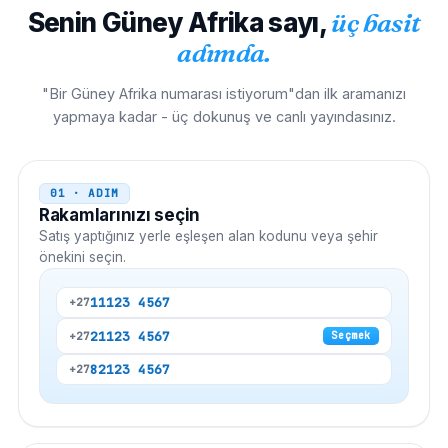
Senin
Güney Afrika
sayı,
üç basit
adımda.
"Bir Güney Afrika numarası istiyorum"dan ilk aramanızı
yapmaya kadar - üç dokunuş ve canlı yayındasınız.
01 · ADIM
Rakamlarınızı seçin
Satış yaptığınız yerle eşleşen alan kodunu veya şehir
önekini seçin.
11
123 4567
+27
21
123 4567
+27
Seçmek
82
123 4567
+27