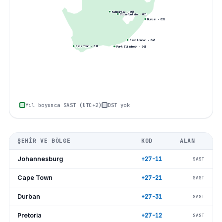
Kimberley
·
053
Bloemfontein
·
051
Durban
·
031
East London
·
043
Cape Town
·
021
Port Elizabeth
·
041
Yıl boyunca SAST (UTC+2)
DST yok
ŞEHIR VE BÖLGE
KOD
ALAN
Johannesburg
+27-11
SAST
Cape Town
+27-21
SAST
Durban
+27-31
SAST
Pretoria
+27-12
SAST