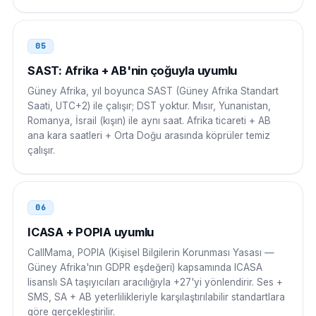
00 27 11 NNN NNNN
Brezilya
00 XX
05
00 XX 27 11 NNN NNNN
SAST: Afrika + AB'nin çoğuyla uyumlu
Güney Afrika, yıl boyunca SAST (Güney Afrika Standart
Saati, UTC+2) ile çalışır; DST yoktur. Mısır, Yunanistan,
Romanya, İsrail (kışın) ile aynı saat. Afrika ticareti + AB
ana kara saatleri + Orta Doğu arasında köprüler temiz
çalışır.
06
ICASA + POPIA uyumlu
CallMama, POPIA (Kişisel Bilgilerin Korunması Yasası —
Güney Afrika'nın GDPR eşdeğeri) kapsamında ICASA
lisanslı SA taşıyıcıları aracılığıyla +27'yi yönlendirir. Ses +
SMS, SA + AB yeterlilikleriyle karşılaştırılabilir standartlara
göre gerçekleştirilir.