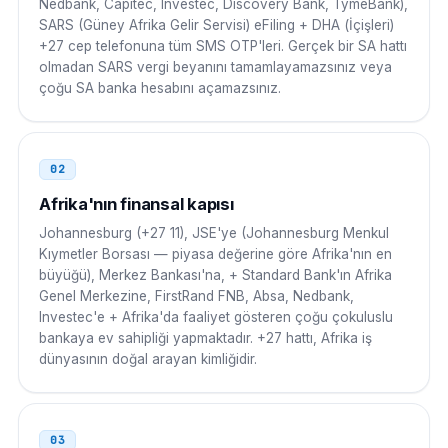
Nedbank, Capitec, Investec, Discovery Bank, TymeBank),
SARS (Güney Afrika Gelir Servisi) eFiling + DHA (İçişleri)
Kenya
000
+27 cep telefonuna tüm SMS OTP'leri. Gerçek bir SA hattı
olmadan SARS vergi beyanını tamamlayamazsınız veya
000 27 11 NNN NNNN
çoğu SA banka hesabını açamazsınız.
Mısır
00
00 27 11 NNN NNNN
02
Afrika'nın finansal kapısı
Fas
00
Johannesburg (+27 11), JSE'ye (Johannesburg Menkul
00 27 11 NNN NNNN
Kıymetler Borsası — piyasa değerine göre Afrika'nın en
büyüğü), Merkez Bankası'na, + Standard Bank'ın Afrika
Gana
00
Genel Merkezine, FirstRand FNB, Absa, Nedbank,
Investec'e + Afrika'da faaliyet gösteren çoğu çokuluslu
00 27 11 NNN NNNN
bankaya ev sahipliği yapmaktadır. +27 hattı, Afrika iş
dünyasının doğal arayan kimliğidir.
Zimbabve
00
00 27 11 NNN NNNN
03