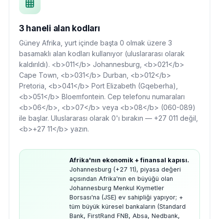
3 haneli alan kodları
Güney Afrika, yurt içinde başta 0 olmak üzere 3
basamaklı alan kodları kullanıyor (uluslararası olarak
kaldırıldı). <b>011</b> Johannesburg, <b>021</b>
Cape Town, <b>031</b> Durban, <b>012</b>
Pretoria, <b>041</b> Port Elizabeth (Gqeberha),
<b>051</b> Bloemfontein. Cep telefonu numaraları
<b>06</b>, <b>07</b> veya <b>08</b> (060-089)
ile başlar. Uluslararası olarak 0'ı bırakın — +27 011 değil,
<b>+27 11</b> yazın.
Afrika'nın ekonomik + finansal kapısı.
Johannesburg (+27 11), piyasa değeri
açısından Afrika'nın en büyüğü olan
Johannesburg Menkul Kıymetler
Borsası'na (JSE) ev sahipliği yapıyor; +
tüm büyük küresel bankaların (Standard
Bank, FirstRand FNB, Absa, Nedbank,