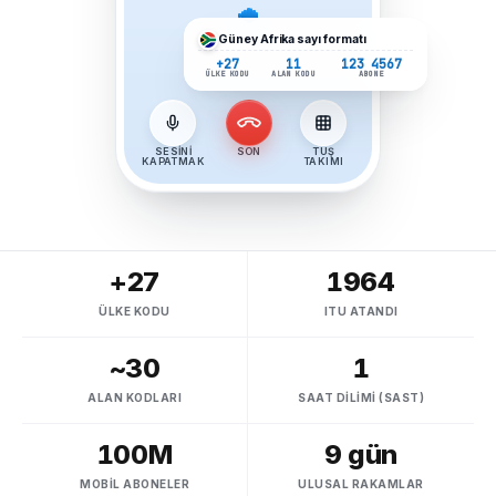
Güney Afrika
sayı formatı
+27
11
123 4567
ÜLKE KODU
ALAN KODU
ABONE
SESINI
SON
TUŞ
KAPATMAK
TAKIMI
+27
1964
ÜLKE KODU
ITU ATANDI
~30
1
ALAN KODLARI
SAAT DILIMI (SAST)
100M
9 gün
MOBIL ABONELER
ULUSAL RAKAMLAR