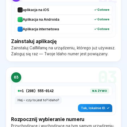
aplikacja na iOS
✓ Gotowe
Aplikacja na Androida
✓ Gotowe
Aplikacja internetowa
✓ Gotowe
Zainstaluj aplikację
Zainstaluj CallMamę na urządzeniu, którego już używasz.
Zaloguj się raz — Twoje
Idaho
numer jest powiązany.
03
03
+1 (
208
) 555-0142
NA ŻYWO
Hej – czy to jest to?
Idaho
?
Tak, lokalnie
ID
. ✓
Rozpocznij wybieranie numeru
Przychodzące i wychodzące na tym samym urządzeniu.