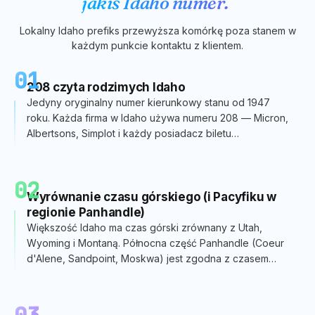
jakiś
Idaho
numer.
Lokalny
Idaho
prefiks przewyższa komórkę poza stanem w
każdym punkcie kontaktu z klientem.
01
208 czyta rodzimych Idaho
Jedyny oryginalny numer kierunkowy stanu od 1947
roku. Każda firma w Idaho używa numeru 208 — Micron,
Albertsons, Simplot i każdy posiadacz biletu
sezonowego Vandals.
02
Wyrównanie czasu górskiego (i Pacyfiku w
regionie Panhandle)
Większość Idaho ma czas górski zrównany z Utah,
Wyoming i Montaną. Północna część Panhandle (Coeur
d'Alene, Sandpoint, Moskwa) jest zgodna z czasem
pacyficznym względem Seattle/Spokane.