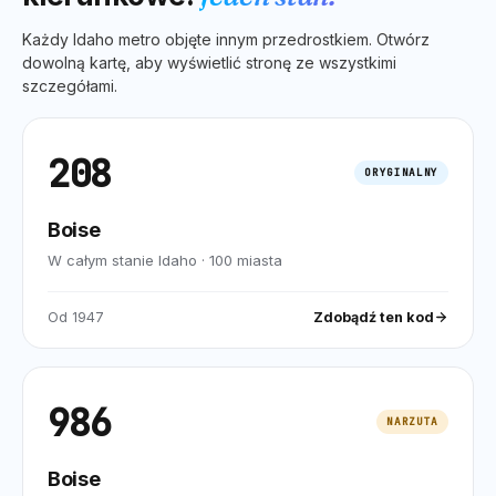
Każdy
Idaho
metro objęte innym przedrostkiem. Otwórz
dowolną kartę, aby wyświetlić stronę ze wszystkimi
szczegółami.
208
ORYGINALNY
Boise
W całym stanie Idaho
·
100
miasta
Od
1947
Zdobądź ten kod
986
NARZUTA
Boise