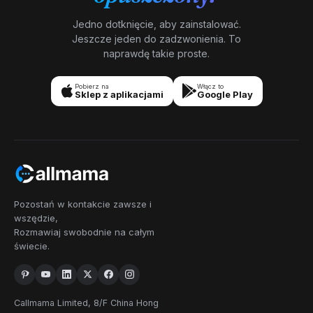
Jedno dotknięcie, aby zainstalować.
New
1
603
Jeszcze jeden do zadzwonienia. To
Hampshire
naprawdę takie proste.
201
551
609
732
848
856
New
9
Pobierz na
Włącz to
Jersey
862
908
973
Sklep z aplikacjami
Google Play
Nowy
2
505
575
Meksyk
212
315
332
347
516
518
585
607
631
646
680
716
19
Nowy Jork
Pozostań w kontakcie zawsze i
718
838
845
914
917
929
wszędzie,
934
Rozmawiaj swobodnie na całym
świecie.
252
336
704
743
828
910
Karolina
9
Północna
919
980
984
Callmama Limited, 8/F China Hong
Północna
1
701