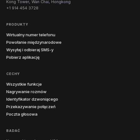
Kong Tower, Wan Chai, Hongkong
Dakota
+1 914 454 3728
216
234
330
380
419
440
11
Ohio
PRODUKTY
513
567
614
740
937
Wirtualny numer telefonu
4
Oklahoma
405
539
580
918
Powołanie międzynarodowe
Wysyłaj i odbieraj SMS-y
4
Oregon
458
503
541
971
Pobierz aplikację
215
267
272
412
445
484
CECHY
12
Pensylwania
570
610
717
724
814
878
Wszystkie funkcje
Nagrywanie rozmów
Wyspa
1
401
Rhode
Identyfikator dzwoniącego
Przekazywanie połączeń
Karolina
Poczta głosowa
4
803
843
854
864
Południowa
Południowa
BADAĆ
1
605
Dakota