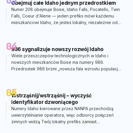
03
Obejmuj całe Idaho jednym przedrostkiem
Numer 208 obejmuje Boise, Idaho Falls, Pocatello, Twin
Falls, Coeur d'Alene — jeden prefiks mówi każdemu
mieszkańcowi Idaho, że jesteś lokalny, niezależnie od
regionu.
04
986 sygnalizuje nowszy rozwój Idaho
Wiele przeszczepów technologicznych w Idaho i
nowszych mieszkańców Boise ma numery 986.
Przedrostek 986 brzmi „nowsza fala wzrostu populacji
Idaho” – nadal w stanie.
05
Wstrząśnij/wstrząśnij – wyczyść
identyfikator dzwoniącego
Numery Idaho kierowane przez NANPA przechodzą
uwierzytelnianie operatora, więc odbiorcy połączeń
zimnych widzą Twój lokalny prefiks zamiast
oznaczonego tagu „Prawdopodobne spamowanie”.