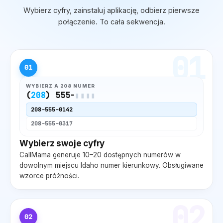
Wybierz cyfry, zainstaluj aplikację, odbierz pierwsze
połączenie. To cała sekwencja.
01
01
WYBIERZ A
208
NUMER
(
208
) 555-
▮▮▮▮
208
-555-0142
208
-555-0317
Wybierz swoje cyfry
CallMama generuje 10–20 dostępnych numerów w
dowolnym miejscu
Idaho
numer kierunkowy. Obsługiwane
wzorce próżności.
02
02