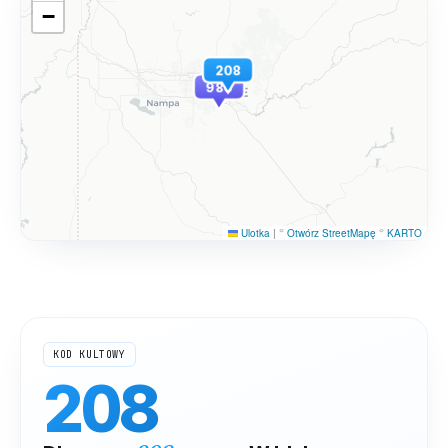
−
208
986
Ulotka
|
©
Otwórz StreetMapę
©
KARTO
KOD KULTOWY
208