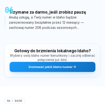
06
Trzymane za darmo, jeśli zrobisz pauzę
Anuluj usługę, a Twój numer w Idaho będzie
zarezerwowany bezpłatnie przez 12 miesięcy —
zachowaj numer 208 podczas sezonowych
przeprowadzek i cykli biznesowych na świeżym
powietrzu.
Gotowy do brzmienia lokalnego
Idaho
?
Wybierz swój
Idaho
numer kierunkowy i zacznij odbierać
połączenia już dziś.
Dostawać
jakiś
Idaho
numer
06 — DOJDŹ