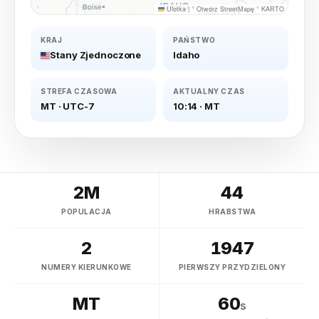
Ulotka
|
©
Otwórz StreetMapę
©
KARTO
KRAJ
PAŃSTWO
Stany Zjednoczone
Idaho
STREFA CZASOWA
AKTUALNY CZAS
MT
·
UTC-7
10:14
·
MT
2M
44
POPULACJA
HRABSTWA
2
1947
NUMERY KIERUNKOWE
PIERWSZY PRZYDZIELONY
MT
60
s