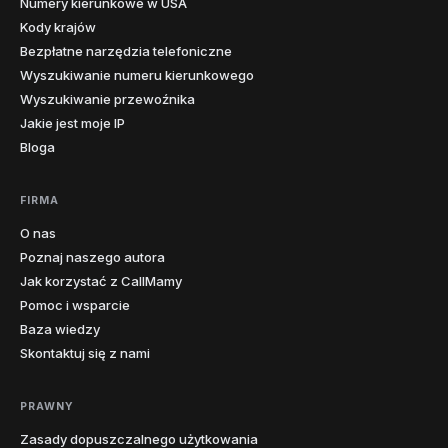
Numery kierunkowe w USA
Kody krajów
423
615
629
731
865
901
7
Tennessee
Bezpłatne narzędzia telefoniczne
931
Wyszukiwanie numeru kierunkowego
Wyszukiwanie przewoźnika
210
214
254
281
325
346
Jakie jest moje IP
361
409
430
432
469
512
20
Teksas
Bloga
682
713
737
806
817
830
832
903
FIRMA
3
O nas
Utah
385
435
801
Poznaj naszego autora
Jak korzystać z CallMamy
1
Vermont
802
Pomoc i wsparcie
Baza wiedzy
276
434
540
571
703
757
7
Wirginia
Skontaktuj się z nami
804
6
Waszyngton
206
253
360
425
509
564
PRAWNY
Zasady dopuszczalnego użytkowania