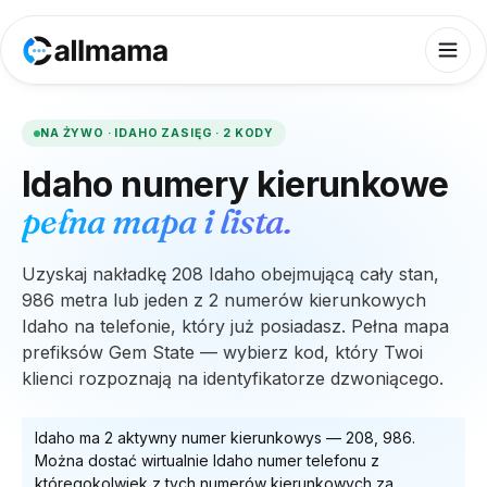
NA ŻYWO ·
IDAHO
ZASIĘG ·
2
KODY
Idaho
numery kierunkowe
pełna mapa i lista.
Uzyskaj nakładkę 208 Idaho obejmującą cały stan,
986 metra lub jeden z 2 numerów kierunkowych
Idaho na telefonie, który już posiadasz. Pełna mapa
prefiksów Gem State — wybierz kod, który Twoi
klienci rozpoznają na identyfikatorze dzwoniącego.
Idaho
ma
2
aktywny numer kierunkowy
s
—
208, 986
.
Można dostać wirtualnie
Idaho
numer telefonu z
któregokolwiek z tych numerów kierunkowych za