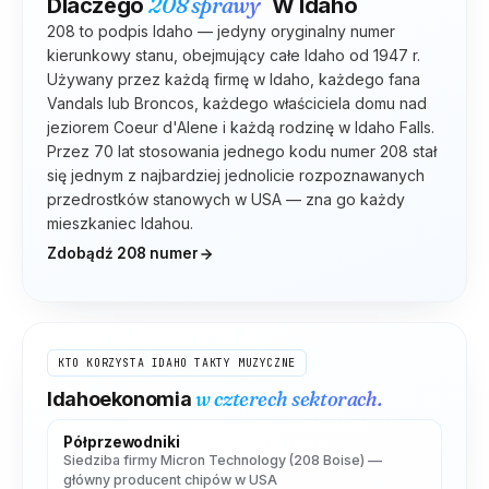
208
sprawy
Dlaczego
W
Idaho
208 to podpis Idaho — jedyny oryginalny numer
kierunkowy stanu, obejmujący całe Idaho od 1947 r.
Używany przez każdą firmę w Idaho, każdego fana
Vandals lub Broncos, każdego właściciela domu nad
jeziorem Coeur d'Alene i każdą rodzinę w Idaho Falls.
Przez 70 lat stosowania jednego kodu numer 208 stał
się jednym z najbardziej jednolicie rozpoznawanych
przedrostków stanowych w USA — zna go każdy
mieszkaniec Idahou.
Zdobądź
208
numer
KTO KORZYSTA
IDAHO
TAKTY MUZYCZNE
w czterech sektorach.
Idaho
ekonomia
Półprzewodniki
Siedziba firmy Micron Technology (208 Boise) —
główny producent chipów w USA