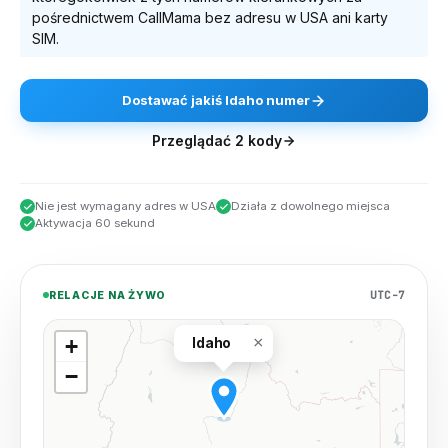
pośrednictwem CallMama bez adresu w USA ani karty
SIM.
Dostawać
jakiś
Idaho
numer
Przeglądać
2
kody
Nie jest wymagany adres w USA
Działa z dowolnego miejsca
Aktywacja 60 sekund
UTC-7
RELACJE NA ŻYWO
×
+
Idaho
−