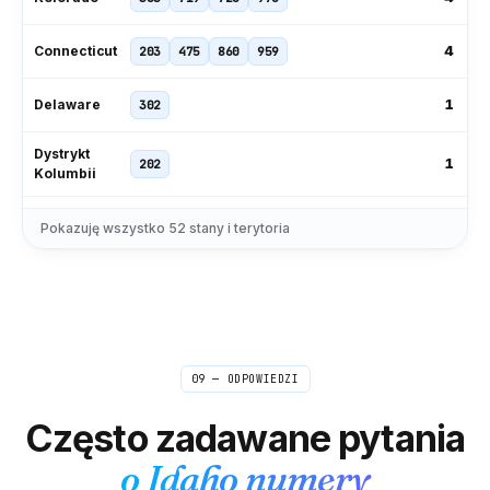
4
Connecticut
203
475
860
959
1
Delaware
302
Dystrykt
1
202
Kolumbii
239
305
321
407
561
727
Pokazuję wszystko
52
stany i terytoria
11
Floryda
786
813
850
904
954
229
404
470
478
678
706
9
Gruzja
762
770
912
09 — ODPOWIEDZI
1
Hawaje
808
Często zadawane pytania
2
Idaho
208
986
o
Idaho
numery