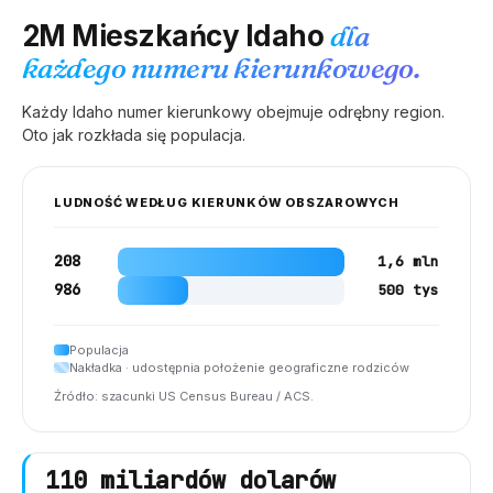
2M
Mieszkańcy Idaho
dla
każdego numeru kierunkowego.
Każdy
Idaho
numer kierunkowy obejmuje odrębny region.
Oto jak rozkłada się populacja.
LUDNOŚĆ WEDŁUG KIERUNKÓW OBSZAROWYCH
208
1,6 mln
986
500 tys
Populacja
Nakładka · udostępnia położenie geograficzne rodziców
Źródło: szacunki US Census Bureau / ACS.
110 miliardów dolarów