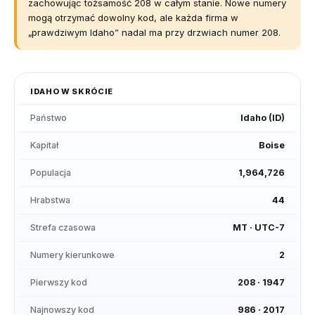
zachowując tożsamość 208 w całym stanie. Nowe numery
mogą otrzymać dowolny kod, ale każda firma w
„prawdziwym Idaho” nadal ma przy drzwiach numer 208.
IDAHO
W SKRÓCIE
Państwo
Idaho
(
ID
)
Kapitał
Boise
Populacja
1,964,726
Hrabstwa
44
Strefa czasowa
MT
·
UTC-7
Numery kierunkowe
2
Pierwszy kod
208
·
1947
Najnowszy kod
986
·
2017