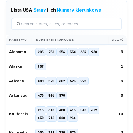
Lista USA
Stany
i Ich
Numery kierunkowe
PAŃSTWO
NUMERY KIERUNKOWE
LICZYĆ
6
Alabama
205
251
256
334
659
938
1
Alaska
907
5
Arizona
480
520
602
623
928
3
Arkansas
479
501
870
213
310
408
415
510
619
10
Kalifornia
650
714
818
916
4
Kolorado
303
719
720
970