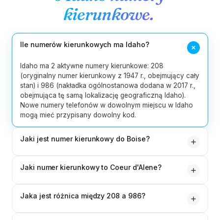
217
224
309
312
331
618
kierunkowe.
13
Illinois
630
708
773
779
815
847
872
Ile numerów kierunkowych ma Idaho?
219
260
317
463
574
765
8
Indiana
812
930
Idaho ma 2 aktywne numery kierunkowe: 208
(oryginalny numer kierunkowy z 1947 r., obejmujący cały
stan) i 986 (nakładka ogólnostanowa dodana w 2017 r.,
5
Iowa
319
515
563
641
712
obejmująca tę samą lokalizację geograficzną Idaho).
Nowe numery telefonów w dowolnym miejscu w Idaho
4
Kansas
316
620
785
913
mogą mieć przypisany dowolny kod.
5
Kentucky
270
364
502
606
859
Jaki jest numer kierunkowy do Boise?
208 (oryginał 1947) lub 986 (nakładka 2017). Obydwa
5
Luizjana
225
318
337
504
985
Jaki numer kierunkowy to Coeur d'Alene?
obejmują Boise, Meridian, Nampa, Caldwell, Eagle i całe
metro Treasure Valley. Większość uznanych firm Boise
1
Maine
207
208 (lub nakładka 986). Coeur d'Alene, Sandpoint,
używa 208.
Jaka jest różnica między 208 a 986?
Moskwa i północna część stanu Panhandle mają te
same numery kierunkowe Idaho, co reszta stanu –
5
Maryland
240
301
410
443
667
Obydwa obejmują cały stan Idaho. 208 to oryginalny
chociaż w Panhandle obowiązuje czas pacyficzny,