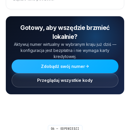
Gotowy, aby wszędzie brzmieć
lokalnie?
Aktywuj numer wirtualny w wybranym kraju już dziś —
konfiguracja jest bezpłatna i nie wymaga karty
kredytowej.
Zdobądź swój numer
Przeglądaj wszystkie kody
06 — ODPOWIEDZI