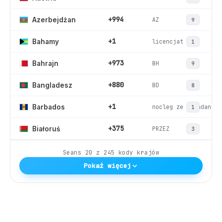
+994
AZ
Azerbejdżan
9
+1
licencjat
Bahamy
1
+973
BH
Bahrajn
9
+880
BD
Bangladesz
8
+1
nocleg ze śniadaniem
Barbados
1
+375
PRZEZ
Białoruś
3
Seans
20
z
245
kody krajów
Pokaż więcej