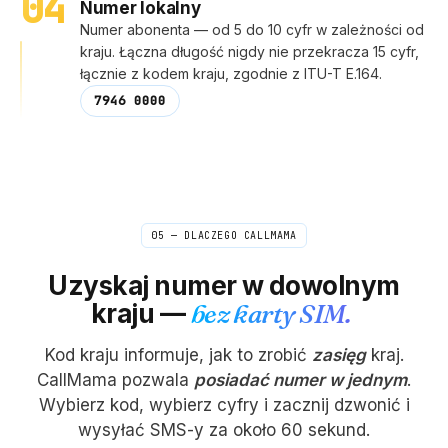
04
Numer lokalny
Numer abonenta — od 5 do 10 cyfr w zależności od
kraju. Łączna długość nigdy nie przekracza 15 cyfr,
łącznie z kodem kraju, zgodnie z ITU-T E.164.
7946 0000
05 — DLACZEGO CALLMAMA
Uzyskaj numer w dowolnym
kraju —
bez karty SIM.
Kod kraju informuje, jak to zrobić
zasięg
kraj.
CallMama pozwala
posiadać numer w jednym
.
Wybierz kod, wybierz cyfry i zacznij dzwonić i
wysyłać SMS-y za około 60 sekund.