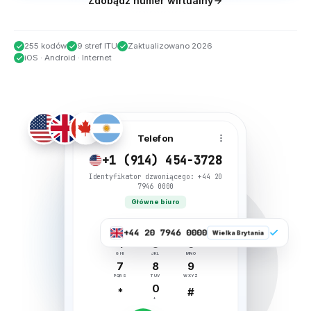
Zdobądź numer wirtualny
255 kodów
9 stref ITU
Zaktualizowano 2026
iOS · Android · Internet
Telefon
+1 (914) 454-3728
Identyfikator dzwoniącego: +44 20
7946 0000
Główne biuro
2
3
1
+44 20 7946 0000
ABC
OBR
Wielka Brytania
4
5
6
GHI
JKL
MNO
7
8
9
PQRS
TUV
WXYZ
0
*
#
+