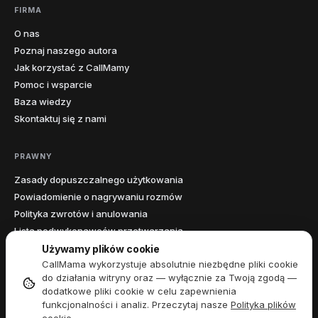
FIRMA
O nas
Poznaj naszego autora
Jak korzystać z CallMamy
Pomoc i wsparcie
Baza wiedzy
Skontaktuj się z nami
PRAWNY
Zasady dopuszczalnego użytkowania
Powiadomienie o nagrywaniu rozmów
Polityka zwrotów i anulowania
Lista podwykonawców przetwarzania
Oświadczenie o dostępności
Używamy plików cookie
CallMama wykorzystuje absolutnie niezbędne pliki cookie
Umowa o przetwarzaniu danych
do działania witryny oraz — wyłącznie za Twoją zgodą —
dodatkowe pliki cookie w celu zapewnienia
funkcjonalności i analiz. Przeczytaj nasze
Polityka plików
Warunki świadczenia usług
|
Polityka prywatności
|