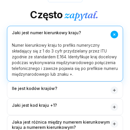
Często
zapytał.
Jaki jest numer kierunkowy kraju?
Numer kierunkowy kraju to prefiks numeryczny
składający się z 1 do 3 cyfr przydzielany przez ITU
zgodnie ze standardem E.164. Identyfikuje kraj docelowy
podczas wykonywania międzynarodowego połączenia
telefonicznego i zawsze pojawia się po prefiksie numeru
międzynarodowego lub znaku +.
Ile jest kodów krajów?
Nasz katalog zawiera 255 aktywnych numerów
Jaki jest kod kraju +1?
kierunkowych krajów, obejmujących każdy suwerenny
kraj, terytorium, obszar zależny i służby specjalne na
+1 to kod kraju dla północnoamerykańskiego planu
całym świecie. Istnieje około 195 suwerennych krajów —
Jaka jest różnica między numerem kierunkowym
numeracyjnego (NANP), wspólny dla Stanów
większa liczba obejmuje terytoria takie jak Samoa
kraju a numerem kierunkowym?
Zjednoczonych, Kanady i 25 terytoriów Karaibów i