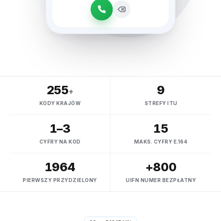
255
9
+
KODY KRAJÓW
STREFY ITU
1–3
15
CYFRY NA KOD
MAKS. CYFRY E.164
1964
+800
PIERWSZY PRZYDZIELONY
UIFN NUMER BEZPŁATNY