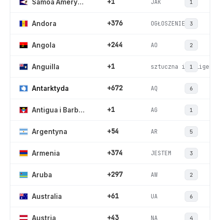
+1
JAK
Samoa Amerykańskie
1
+376
OGŁOSZENIE
Andora
3
+244
AO
Angola
2
+1
sztuczna inteligencj
Anguilla
1
+672
AQ
Antarktyda
6
+1
AG
Antigua i Barbuda
1
+54
AR
Argentyna
5
+374
JESTEM
Armenia
3
+297
AW
Aruba
2
+61
UA
Australia
6
+43
NA
Austria
4