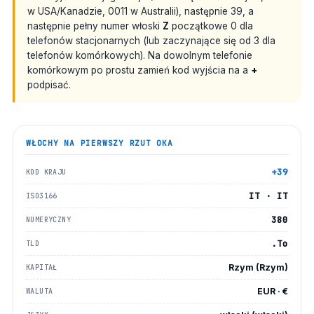
w USA/Kanadzie, 0011 w Australii), następnie 39, a
następnie pełny numer włoski
Z
początkowe 0 dla
telefonów stacjonarnych (lub zaczynające się od 3 dla
telefonów komórkowych). Na dowolnym telefonie
komórkowym po prostu zamień kod wyjścia na a
+
podpisać.
WŁOCHY
NA PIERWSZY RZUT OKA
+39
KOD KRAJU
IT · IT
ISO3166
380
NUMERYCZNY
.To
TLD
Rzym (Rzym)
KAPITAŁ
EUR · €
WALUTA