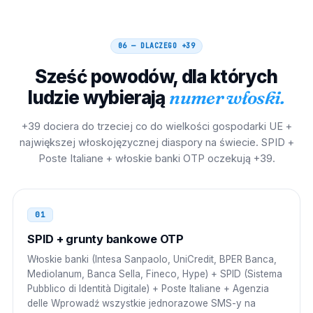
00 39 0PP NNNNNNN
06 — DLACZEGO
+39
Chorwacja
00
Sześć powodów, dla których
00 39 0PP NNNNNNN
ludzie wybierają
numer włoski.
Słowenia
00
+39 dociera do trzeciej co do wielkości gospodarki UE +
00 39 0PP NNNNNNN
największej włoskojęzycznej diaspory na świecie. SPID +
Poste Italiane + włoskie banki OTP oczekują +39.
Malta
00
00 39 0PP NNNNNNN
01
Tunezja
00
SPID + grunty bankowe OTP
00 39 0PP NNNNNNN
Włoskie banki (Intesa Sanpaolo, UniCredit, BPER Banca,
Mediolanum, Banca Sella, Fineco, Hype) + SPID (Sistema
Maroko
00
Pubblico di Identità Digitale) + Poste Italiane + Agenzia
delle Wprowadź wszystkie jednorazowe SMS-y na
00 39 0PP NNNNNNN