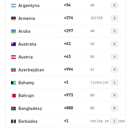
+54
AR
Argentyna
5
+374
JESTEM
Armenia
3
+297
AW
Aruba
2
+61
UA
Australia
6
+43
NA
Austria
4
+994
AZ
Azerbejdżan
9
+1
licencjat
Bahamy
1
+973
BH
Bahrajn
9
+880
BD
Bangladesz
8
+1
nocleg ze śniadanie
Barbados
1