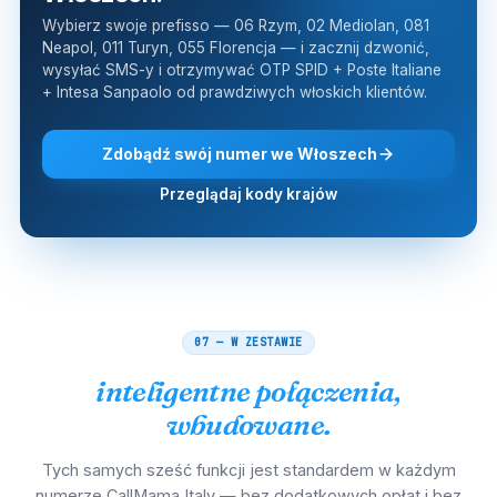
Wybierz swoje prefisso — 06 Rzym, 02 Mediolan, 081
Neapol, 011 Turyn, 055 Florencja — i zacznij dzwonić,
wysyłać SMS-y i otrzymywać OTP SPID + Poste Italiane
+ Intesa Sanpaolo od prawdziwych włoskich klientów.
Zdobądź swój numer we Włoszech
Przeglądaj kody krajów
07 — W ZESTAWIE
inteligentne połączenia,
wbudowane.
Tych samych sześć funkcji jest standardem w każdym
numerze CallMama Italy — bez dodatkowych opłat i bez