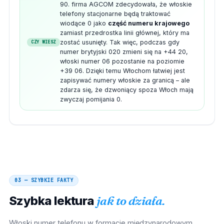
90. firma AGCOM zdecydowała, że ​​włoskie
telefony stacjonarne będą traktować
wiodące 0 jako
część numeru krajowego
zamiast przedrostka linii głównej, który ma
zostać usunięty. Tak więc, podczas gdy
CZY WIESZ
numer brytyjski 020 zmieni się na +44 20,
włoski numer 06 pozostanie na poziomie
+39 06. Dzięki temu Włochom łatwiej jest
zapisywać numery włoskie za granicą – ale
zdarza się, że dzwoniący spoza Włoch mają
zwyczaj pomijania 0.
03 — SZYBKIE FAKTY
Szybka lektura
jak to działa.
Włoski numer telefonu w formacie międzynarodowym