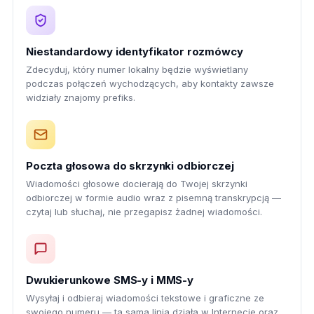
Niestandardowy identyfikator rozmówcy
Zdecyduj, który numer lokalny będzie wyświetlany
podczas połączeń wychodzących, aby kontakty zawsze
widziały znajomy prefiks.
Poczta głosowa do skrzynki odbiorczej
Wiadomości głosowe docierają do Twojej skrzynki
odbiorczej w formie audio wraz z pisemną transkrypcją —
czytaj lub słuchaj, nie przegapisz żadnej wiadomości.
Dwukierunkowe SMS-y i MMS-y
Wysyłaj i odbieraj wiadomości tekstowe i graficzne ze
swojego numeru — ta sama linia działa w Internecie oraz