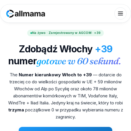
Na żywo · Zarejestrowany w AGCOM · +39
Zdobądź Włochy
+39
numer
gotowe w 60 sekund.
The
Numer kierunkowy Włoch to +39
— dotarcie do
trzeciej co do wielkości gospodarki w UE + 59 milionów
Włochów od Alp po Sycylię oraz około 78 milionów
abonamentów komórkowych w TIM, Vodafone Italy,
WindTre + Iliad Italia. Jedyny kraj na świecie, który to robi
trzyma
początkowe 0 w przypadku wybierania numeru z
zagranicy.