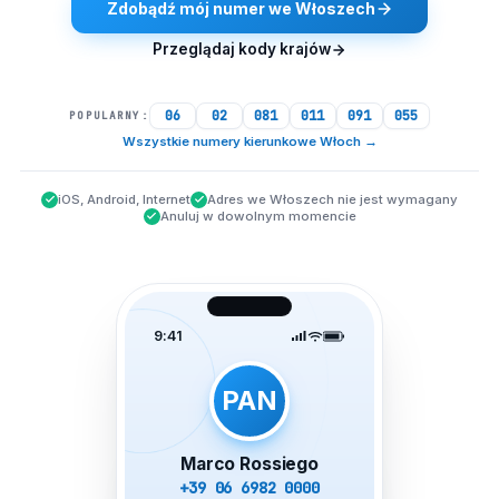
Zdobądź mój numer we Włoszech
Przeglądaj kody krajów
06
02
081
011
091
055
POPULARNY:
Wszystkie numery kierunkowe Włoch
→
iOS, Android, Internet
Adres we Włoszech nie jest wymagany
Anuluj w dowolnym momencie
9:41
PAN
Marco Rossiego
+39 06 6982 0000