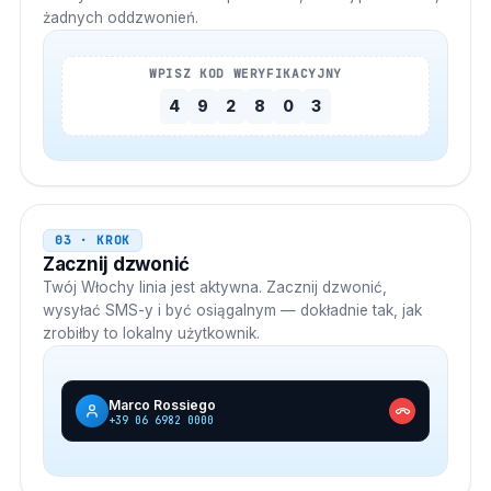
żadnych oddzwonień.
WPISZ KOD WERYFIKACYJNY
4
9
2
8
0
3
03 · KROK
Zacznij dzwonić
Twój
Włochy
linia jest aktywna. Zacznij dzwonić,
wysyłać SMS-y i być osiągalnym — dokładnie tak, jak
zrobiłby to lokalny użytkownik.
Marco Rossiego
+39 06 6982 0000