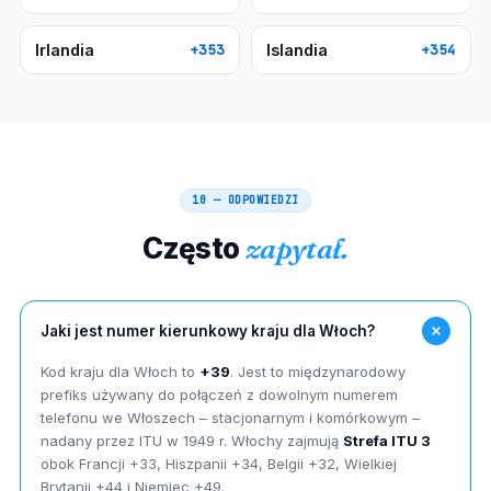
Irlandia
Islandia
+353
+354
10 — ODPOWIEDZI
Często
zapytał.
Jaki jest numer kierunkowy kraju dla Włoch?
Kod kraju dla Włoch to
+39
. Jest to międzynarodowy
prefiks używany do połączeń z dowolnym numerem
telefonu we Włoszech – stacjonarnym i komórkowym –
nadany przez ITU w 1949 r. Włochy zajmują
Strefa ITU 3
obok Francji +33, Hiszpanii +34, Belgii +32, Wielkiej
Brytanii +44 i Niemiec +49.