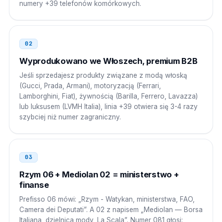
numery +39 telefonów komórkowych.
Egipt
00
00 39 0PP NNNNNNN
02
Liban
Wyprodukowano we Włoszech, premium B2B
00
Jeśli sprzedajesz produkty związane z modą włoską
00 39 0PP NNNNNNN
(Gucci, Prada, Armani), motoryzacją (Ferrari,
Lamborghini, Fiat), żywnością (Barilla, Ferrero, Lavazza)
Argentyna
00
lub luksusem (LVMH Italia), linia +39 otwiera się 3-4 razy
szybciej niż numer zagraniczny.
00 39 0PP NNNNNNN
Brazylia
00 21
03
00 21 39 0PP NNNNNNN
Rzym 06 + Mediolan 02 = ministerstwo +
Rosja
finanse
8 10
Prefisso 06 mówi: „Rzym - Watykan, ministerstwa, FAO,
8 10 39 0PP NNNNNNN
Camera dei Deputati”. A 02 z napisem „Mediolan — Borsa
Italiana, dzielnica mody, La Scala”. Numer 081 głosi: