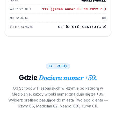
włoski (włoski)
JĘZYK
112 (jeden numer UE od 2017 r.)
NAGŁY WYPADEK
00
KOD WYJŚCIA
CET (UTC+1) · CEST (UTC+2)
STREFA CZASOWA
04 — ZASIĘG
Gdzie
Dociera numer +39.
Od Schodów Hiszpańskich w Rzymie po katedrę w
Mediolanie, każdy włoski numer znajduje się za +39.
Wybierz prefisso pasujące do miasta Twojego klienta —
Rzym 06, Mediolan 02, Neapol 081, Turyn 011.