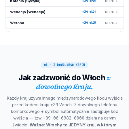
Katania (Sycylia)
+39-095
CET/CEST
Wenecja (Wenecja)
+39-041
CET/CEST
Werona
+39-045
CET/CEST
Mesyna (Sycylia)
+39-090
CET/CEST
Padwa (Padwa)
+39-049
CET/CEST
Triest
+39-040
CET/CEST
05 — Z DOWOLNEGO KRAJU
Taranto
+39-099
CET/CEST
Jak zadzwonić do Włoch
z
Brescia
+39-030
CET/CEST
dowolnego kraju.
Prato
+39-0574
CET/CEST
Każdy kraj używa innego międzynarodowego kodu wyjścia
Reggio Calabria
+39-0965
CET/CEST
przed kodem kraju +39 Włoch. Z dowolnego telefonu
Modena
+39-059
CET/CEST
komórkowego
+
symbol automatycznie zastępuje kod
wyjścia — tzw
działa na całym
+39 06 6982 0000
Parmie
+39-0521
CET/CEST
świecie.
Ważne: Włochy to JEDYNY kraj, w którym