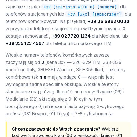
zapisuje się jako
dla
+39 [prefisso WITH 0] [numero]
telefonów stacjonarnych lub
dla
+39 [3xx] [subscriber]
telefonów komórkowych. Na przykład,
+39 06 6982 0000
w przypadku telefonu stacjonarnego w Rzymie (uwaga: 0
zostaje zachowane!),
+39 02 7720 1234
dla Mediolanu lub
+39 335 123 4567
dla telefonu komórkowego TIM.
Włoskie numery telefonów komórkowych zawsze
zaczynają się od
3
(seria 3xx — 320-329 TIM, 333-336
Vodafone Italy, 380-381 WindTre, 351-359 Iliad). Telefony
komórkowe tak
nie
mają wiodące 0 — więc nie jest
wymagana żadna specjalna obsługa. Włoskie telefony
stacjonarne mają różną długość: numery w Rzymie (06) i
Mediolanie (02) składają się z 9–10 cyfr, w tym
początkowego 0; mniejsze miasta używają 3-cyfrowego
prefissi (081 Neapol, 011 Turyn) + 7-8 cyfr abonenta.
Chcesz zadzwonić do Włoch z zagranicy?
Wybierz
kod wyjścia swojego kraju (00 w większości krajów, 011