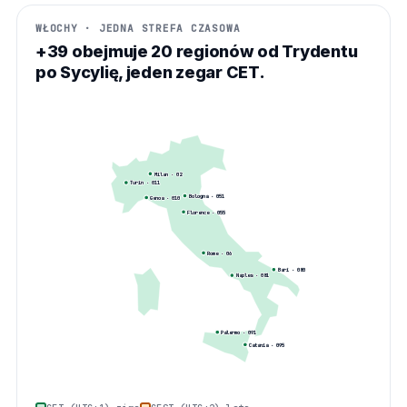
WŁOCHY · JEDNA STREFA CZASOWA
+39 obejmuje 20 regionów od Trydentu
po Sycylię, jeden zegar CET.
Milan
·
02
Turin
·
011
Bologna
·
051
Genoa
·
010
Florence
·
055
Rome
·
06
Bari
·
080
Naples
·
081
Palermo
·
091
Catania
·
095