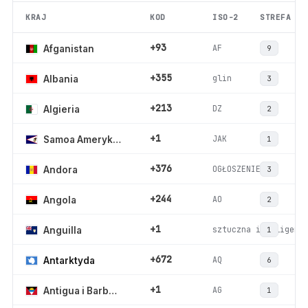
KRAJ
KOD
ISO-2
STREFA
+93
AF
Afganistan
9
+355
glin
Albania
3
+213
DZ
Algieria
2
+1
JAK
Samoa Amerykańskie
1
+376
OGŁOSZENIE
Andora
3
+244
AO
Angola
2
+1
sztuczna inteligenc
Anguilla
1
+672
AQ
Antarktyda
6
+1
AG
Antigua i Barbuda
1