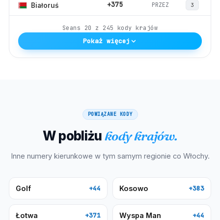
+375
PRZEZ
Białoruś
3
Seans
20
z
245
kody krajów
Pokaż więcej
POWIĄZANE KODY
W pobliżu
kody krajów.
Inne numery kierunkowe w tym samym regionie co
Włochy
.
Golf
Kosowo
+44
+383
Łotwa
Wyspa Man
+371
+44