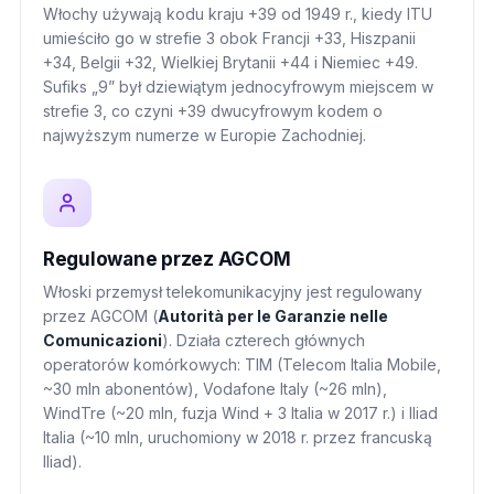
Włochy używają kodu kraju +39 od 1949 r., kiedy ITU
umieściło go w strefie 3 obok Francji +33, Hiszpanii
+34, Belgii +32, Wielkiej Brytanii +44 i Niemiec +49.
Sufiks „9” był dziewiątym jednocyfrowym miejscem w
strefie 3, co czyni +39 dwucyfrowym kodem o
najwyższym numerze w Europie Zachodniej.
Regulowane przez AGCOM
Włoski przemysł telekomunikacyjny jest regulowany
przez AGCOM (
Autorità per le Garanzie nelle
Comunicazioni
). Działa czterech głównych
operatorów komórkowych: TIM (Telecom Italia Mobile,
~30 mln abonentów), Vodafone Italy (~26 mln),
WindTre (~20 mln, fuzja Wind + 3 Italia w 2017 r.) i Iliad
Italia (~10 mln, uruchomiony w 2018 r. przez francuską
Iliad).