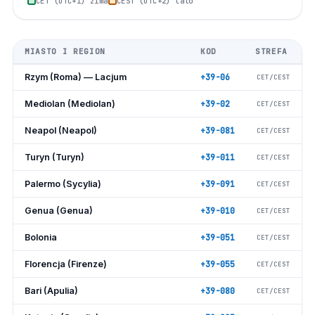
CET (UTC+1) zima
CEST (UTC+2) lato
MIASTO I REGION
KOD
STREFA
Rzym (Roma) — Lacjum
+39-06
CET/CEST
Mediolan (Mediolan)
+39-02
CET/CEST
Neapol (Neapol)
+39-081
CET/CEST
Turyn (Turyn)
+39-011
CET/CEST
Palermo (Sycylia)
+39-091
CET/CEST
Genua (Genua)
+39-010
CET/CEST
Bolonia
+39-051
CET/CEST
Florencja (Firenze)
+39-055
CET/CEST
Bari (Apulia)
+39-080
CET/CEST