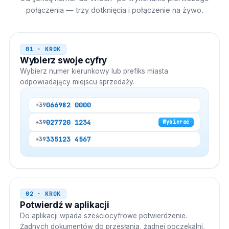
połączenia — trzy dotknięcia i połączenie na żywo.
01 · KROK
Wybierz swoje cyfry
Wybierz numer kierunkowy lub prefiks miasta
odpowiadający miejscu sprzedaży.
06
6982 0000
+39
02
7720 1234
+39
Wybierać
335
123 4567
+39
02 · KROK
Potwierdź w aplikacji
Do aplikacji wpada sześciocyfrowe potwierdzenie.
Żadnych dokumentów do przesłania, żadnej poczekalni,