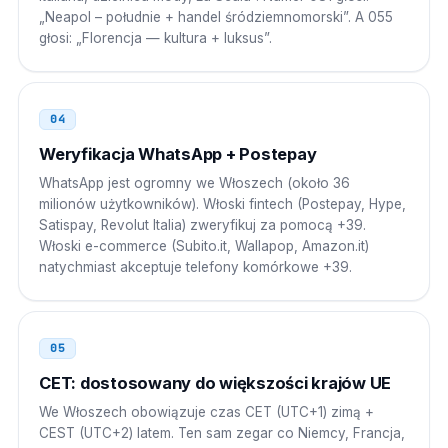
Indie
00
„Neapol – południe + handel śródziemnomorski”. A 055
głosi: „Florencja — kultura + luksus”.
00 39 0PP NNNNNNN
Chiny
00
04
00 39 0PP NNNNNNN
Weryfikacja WhatsApp + Postepay
Japonia
010
WhatsApp jest ogromny we Włoszech (około 36
milionów użytkowników). Włoski fintech (Postepay, Hype,
010 39 0PP NNNNNNN
Satispay, Revolut Italia) zweryfikuj za pomocą +39.
Włoski e-commerce (Subito.it, Wallapop, Amazon.it)
Zjednoczone Emiraty Arabskie
00
natychmiast akceptuje telefony komórkowe +39.
00 39 0PP NNNNNNN
05
CET: dostosowany do większości krajów UE
We Włoszech obowiązuje czas CET (UTC+1) zimą +
CEST (UTC+2) latem. Ten sam zegar co Niemcy, Francja,