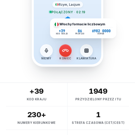
Rzym, Lacjum
POŁĄCZONY · 02:19
Włochy
formacie liczbowym
+39
06
6982 0000
KOD KRAJU
PREFISO
NUMER
NIEMY
KONIEC
KLAWIATURA
+39
1949
KOD KRAJU
PRZYDZIELONY PRZEZ ITU
230+
1
NUMERY KIERUNKOWE
STREFA CZASOWA (CET/CEST)