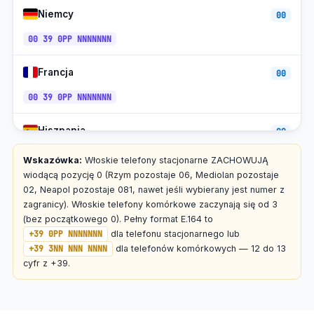
Niemcy
00
00 39 0PP NNNNNNN
Francja
00
00 39 0PP NNNNNNN
Hiszpania
00
00 39 0PP NNNNNNN
Wskazówka:
Włoskie telefony stacjonarne ZACHOWUJĄ
wiodącą pozycję 0 (Rzym pozostaje 06, Mediolan pozostaje
Szwajcaria
02, Neapol pozostaje 081, nawet jeśli wybierany jest numer z
00
zagranicy). Włoskie telefony komórkowe zaczynają się od 3
00 39 0PP NNNNNNN
(bez początkowego 0). Pełny format E.164 to
+39 0PP NNNNNNN
dla telefonu stacjonarnego lub
Austria
00
+39 3NN NNN NNNN
dla telefonów komórkowych — 12 do 13
cyfr z +39.
00 39 0PP NNNNNNN
Grecja
00