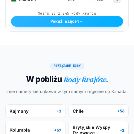
Seans
20
z
245
kody krajów
Pokaż więcej
POWIĄZANE KODY
W pobliżu
kody krajów.
Inne numery kierunkowe w tym samym regionie co
Kanada
.
Kajmany
Chile
+1
+56
Brytyjskie Wyspy
Kolumbia
+57
+1
Dziewicze