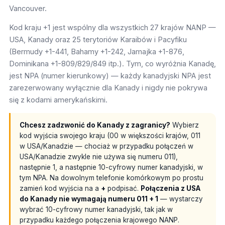
Vancouver.
Kod kraju +1 jest wspólny dla wszystkich 27 krajów NANP —
USA, Kanady oraz 25 terytoriów Karaibów i Pacyfiku
(Bermudy +1-441, Bahamy +1-242, Jamajka +1-876,
Dominikana +1-809/829/849 itp.). Tym, co wyróżnia Kanadę,
jest NPA (numer kierunkowy) — każdy kanadyjski NPA jest
zarezerwowany wyłącznie dla Kanady i nigdy nie pokrywa
się z kodami amerykańskimi.
Chcesz zadzwonić do Kanady z zagranicy?
Wybierz
kod wyjścia swojego kraju (00 w większości krajów, 011
w USA/Kanadzie — chociaż w przypadku połączeń w
USA/Kanadzie zwykle nie używa się numeru 011),
następnie 1, a następnie 10-cyfrowy numer kanadyjski, w
tym NPA. Na dowolnym telefonie komórkowym po prostu
zamień kod wyjścia na a
+
podpisać.
Połączenia z USA
do Kanady nie wymagają numeru 011 + 1
— wystarczy
wybrać 10-cyfrowy numer kanadyjski, tak jak w
przypadku każdego połączenia krajowego NANP.