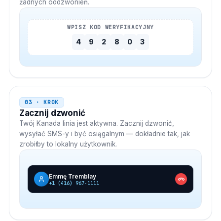
żadnych oddzwonień.
WPISZ KOD WERYFIKACYJNY
4
9
2
8
0
3
03 · KROK
Zacznij dzwonić
Twój
Kanada
linia jest aktywna. Zacznij dzwonić,
wysyłać SMS-y i być osiągalnym — dokładnie tak, jak
zrobiłby to lokalny użytkownik.
Emmę Tremblay
+1 (416) 967-1111