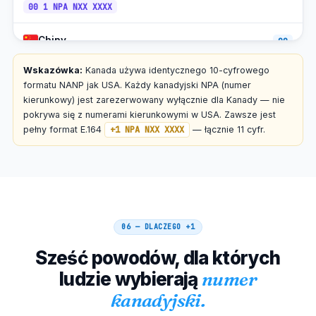
00 1 NPA NXX XXXX
Yellowknife, NT
+1-867
MT
Chiny
00
PT
Whitehorse, YT
+1-867
(całoroczny)
00 1 NPA NXX XXXX
Wskazówka:
Kanada używa identycznego 10-cyfrowego
Iqaluit, NU
+1-867
ET
formatu NANP jak USA. Każdy kanadyjski NPA (numer
+1-800 /
Japonia
kierunkowy) jest zarezerwowany wyłącznie dla Kanady — nie
010
888 / 877 /
Numer bezpłatny (1-800 itp.)
Wszystko
866 / 855 /
pokrywa się z numerami kierunkowymi w USA. Zawsze jest
844 / 833
010 1 NPA NXX XXXX
pełny format E.164
+1 NPA NXX XXXX
— łącznie 11 cyfr.
Meksyk
00
00 1 NPA NXX XXXX
Brazylia
00 21
06 — DLACZEGO
+1
00 21 1 NPA NXX XXXX
Sześć powodów, dla których
ludzie wybierają
numer
Włochy
00
kanadyjski.
00 1 NPA NXX XXXX