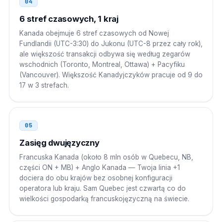
04
6 stref czasowych, 1 kraj
Singapur
001
Kanada obejmuje 6 stref czasowych od Nowej
001 1 NPA NXX XXXX
Fundlandii (UTC-3:30) do Jukonu (UTC-8 przez cały rok),
ale większość transakcji odbywa się według zegarów
Rosja
8 10
wschodnich (Toronto, Montreal, Ottawa) + Pacyfiku
(Vancouver). Większość Kanadyjczyków pracuje od 9 do
8 10 1 NPA NXX XXXX
17 w 3 strefach.
05
Zasięg dwujęzyczny
Francuska Kanada (około 8 mln osób w Quebecu, NB,
części ON + MB) + Anglo Kanada — Twoja linia +1
dociera do obu krajów bez osobnej konfiguracji
operatora lub kraju. Sam Quebec jest czwartą co do
wielkości gospodarką francuskojęzyczną na świecie.