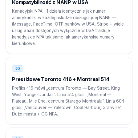
Kompatybilność z NANP w USA
009 1 NPA NXX XXXX
Kanadyjski NPA +1 działa identycznie jak numer
amerykański w każdej usłudze obsługującej NANP —
Republika Południowej Afryki
00
iMessage, FaceTime, OTP banków w USA, Stripe + wiele
usług SaaS dostępnych wyłącznie w USA traktuje
00 1 NPA NXX XXXX
kanadyjskie NPA tak samo jak amerykańskie numery
kierunkowe.
Egipt
00
00 1 NPA NXX XXXX
03
Arabia Saudyjska
00
Prestiżowe Toronto 416 + Montreal 514
00 1 NPA NXX XXXX
Prefiks 416 mówi „centrum Toronto — Bay Street, King
West, Yonge-Dundas”. Linia 514 głosi: „Montreal —
Zjednoczone Emiraty Arabskie
00
Plateau, Mile End, centrum Starego Montrealu”. Linia 604
głosi: „Vancouver — Yaletown, Coal Harbour, Granville”.
00 1 NPA NXX XXXX
Duże miasta + OG NPA.
Korea Południowa
001
001 1 NPA NXX XXXX