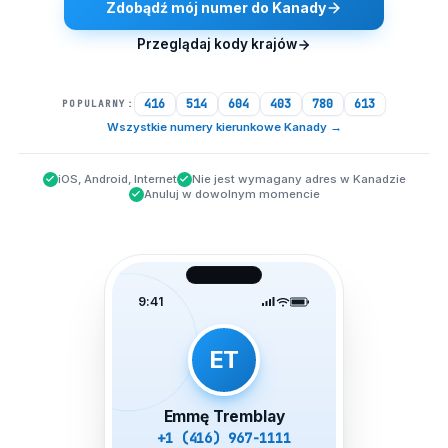
Zdobądź mój numer do Kanady
Przeglądaj kody krajów
416
514
604
403
780
613
POPULARNY:
Wszystkie numery kierunkowe Kanady
→
iOS, Android, Internet
Nie jest wymagany adres w Kanadzie
Anuluj w dowolnym momencie
9:41
ET
Emmę Tremblay
+1 (416) 967-1111