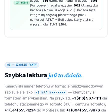
użyciu),
514
(Montreal, nadal w użyciu),
604
CZY WIESZ
(Vancouver, nadal w użyciu),
902
(Atlantycka
Kanada / Nowa Szkocja + PEI). Kanada była
integralną częścią pierwotnego planu
numeracji AT&T + Bell Labs, który stał się
wzorem dla ITU-T E.164.
03 — SZYBKIE FAKTY
Szybka lektura
jak to działa.
Kanadyjski numer telefonu w formacie międzynarodowym
zapisuje się jako
— identyczny z
+1 NPA NXX-XXXX
formatem amerykańskim. Na przykład,
+1 (416) 967-1111
dla
telefonu stacjonarnego w Toronto (416 = centrum Toronto),
+1 (514) 555-1234
do Montrealu lub
+1 (604) 555-9876
dla