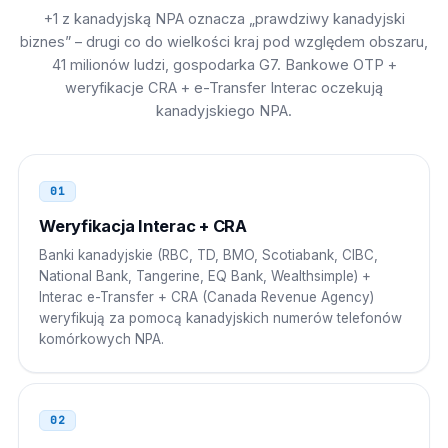
+1 z kanadyjską NPA oznacza „prawdziwy kanadyjski
Hiszpania
00
biznes” – drugi co do wielkości kraj pod względem obszaru,
00 1 NPA NXX XXXX
41 milionów ludzi, gospodarka G7. Bankowe OTP +
weryfikacje CRA + e-Transfer Interac oczekują
Niderlandy
00
kanadyjskiego NPA.
00 1 NPA NXX XXXX
Filipiny
01
00
Weryfikacja Interac + CRA
00 1 NPA NXX XXXX
Banki kanadyjskie (RBC, TD, BMO, Scotiabank, CIBC,
Pakistan
00
National Bank, Tangerine, EQ Bank, Wealthsimple) +
Interac e-Transfer + CRA (Canada Revenue Agency)
00 1 NPA NXX XXXX
weryfikują za pomocą kanadyjskich numerów telefonów
komórkowych NPA.
Bangladesz
00
00 1 NPA NXX XXXX
02
Nigeria
009