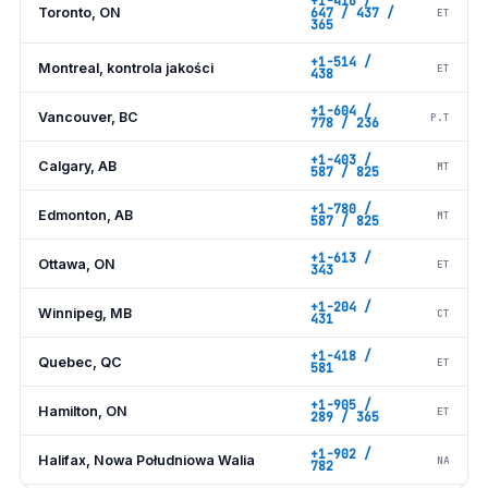
+1-416 /
Toronto, ON
647 / 437 /
ET
365
+1-514 /
Montreal, kontrola jakości
ET
438
+1-604 /
Vancouver, BC
P.T
778 / 236
+1-403 /
Calgary, AB
MT
587 / 825
+1-780 /
Edmonton, AB
MT
587 / 825
+1-613 /
Ottawa, ON
ET
343
+1-204 /
Winnipeg, MB
CT
431
+1-418 /
Quebec, QC
ET
581
+1-905 /
Hamilton, ON
ET
289 / 365
+1-902 /
Halifax, Nowa Południowa Walia
NA
782