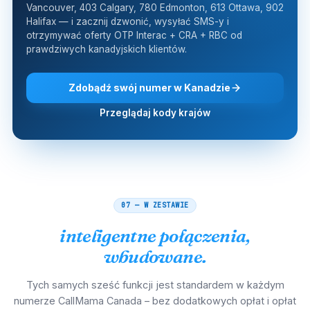
Vancouver, 403 Calgary, 780 Edmonton, 613 Ottawa, 902
Halifax — i zacznij dzwonić, wysyłać SMS-y i
otrzymywać oferty OTP Interac + CRA + RBC od
prawdziwych kanadyjskich klientów.
Zdobądź swój numer w Kanadzie
Przeglądaj kody krajów
07 — W ZESTAWIE
inteligentne połączenia,
wbudowane.
Tych samych sześć funkcji jest standardem w każdym
numerze CallMama Canada – bez dodatkowych opłat i opłat