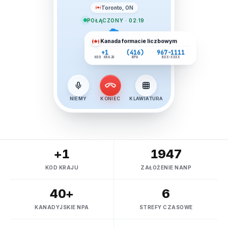
Toronto, ON
POŁĄCZONY · 02:19
Kanada
formacie liczbowym
+1
(416)
967-1111
KOD KRAJU
NPA
NXX-XXXX
NIEMY
KONIEC
KLAWIATURA
+1
1947
KOD KRAJU
ZAŁOŻENIE NANP
40+
6
KANADYJSKIE NPA
STREFY CZASOWE