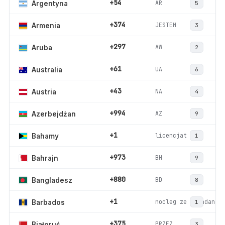
+54
AR
Argentyna
5
+374
JESTEM
Armenia
3
+297
AW
Aruba
2
+61
UA
Australia
6
+43
NA
Austria
4
+994
AZ
Azerbejdżan
9
+1
licencjat
Bahamy
1
+973
BH
Bahrajn
9
+880
BD
Bangladesz
8
+1
nocleg ze śniadanie
Barbados
1
+375
PRZEZ
Białoruś
3