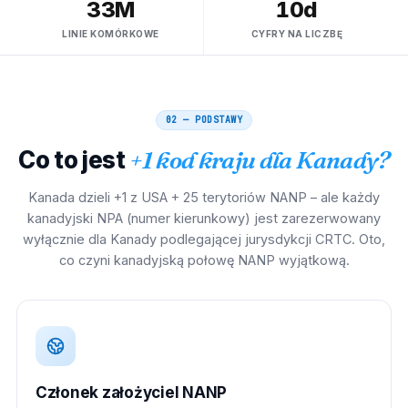
33M
10d
LINIE KOMÓRKOWE
CYFRY NA LICZBĘ
02 — PODSTAWY
Co to jest
+1 kod kraju dla Kanady?
Kanada dzieli +1 z USA + 25 terytoriów NANP – ale każdy
kanadyjski NPA (numer kierunkowy) jest zarezerwowany
wyłącznie dla Kanady podlegającej jurysdykcji CRTC. Oto,
co czyni kanadyjską połowę NANP wyjątkową.
Członek założyciel NANP