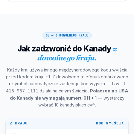
+1-905 /
Mississauga, ON
ET
289
+1-905 /
Brampton, ON
ET
289
+1-604 /
Surrey, BC
P.T
778
05 — Z DOWOLNEGO KRAJU
+1-450 /
Laval, kontrola jakości
Jak zadzwonić do Kanady
z
ET
579
dowolnego kraju.
+1-519 /
Londyn, ON
ET
226
Każdy kraj używa innego międzynarodowego kodu wyjścia
+1-905 /
Markham, ON
ET
289
przed kodem kraju +1. Z dowolnego telefonu komórkowego
+
symbol automatycznie zastępuje kod wyjścia — tzw
+1
+1-905 /
Vaughan, ON
ET
289
działa na całym świecie.
Połączenia z USA
416 967 1111
do Kanady nie wymagają numeru 011 + 1
— wystarczy
+1-519 /
Kitchener-Waterloo, ON
ET
226 / 548
wybrać 10 kanadyjskich cyfr.
+1-604 /
Burnaby, BC
P.T
778
Z KRAJU
KOD WYJŚCIA
+1-306 /
CT (SK
Reginy, SK
639
bez DST)