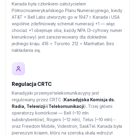
Kanada była członkiem-założycielem
Północnoamerykańskiego Planu Numeracyjnego, kiedy
AT&T + Bell Labs utworzyło go w 1947 r. Kanada i USA
wspólnie zdefiniowały schemat numeracji +1 — więc
chociaż +1 obejmuje oba, każdy NPA (3-cyfrowy numer
kierunkowy) jest zarezerwowany dla dokładnie
jednego kraju. 416 = Toronto. 212 = Manhattan. Bez
nakładania się.
Regulacja CRTC
Kanadyjski przemysł telekomunikacyjny jest
regulowany przez CRTC (
Kanadyjska Komisja ds.
Radia, Telewizji i Telekomunikacji
). Trzej główni
operatorzy komórkowi — Bell (~10 mln
subskrybentów), Rogers (~12 mln), Telus (~10 mln) -
oraz Freedom Mobile, Videotron, SaskTel. Kanada była
pierwszym krajem, który na szeroką skalę wdrożył