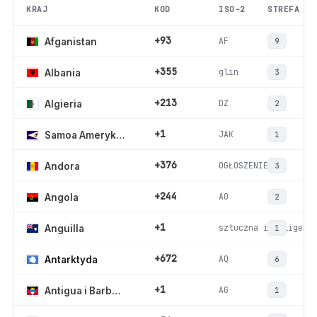
KRAJ
KOD
ISO-2
STREFA
+93
AF
Afganistan
9
+355
glin
Albania
3
+213
DZ
Algieria
2
+1
JAK
Samoa Amerykańskie
1
+376
OGŁOSZENIE
Andora
3
+244
AO
Angola
2
+1
sztuczna inteligenc
Anguilla
1
+672
AQ
Antarktyda
6
+1
AG
Antigua i Barbuda
1