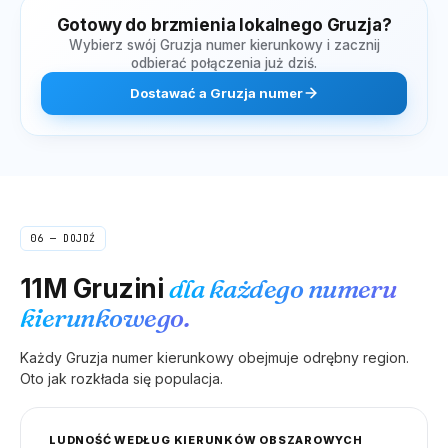
Gotowy do brzmienia lokalnego
Gruzja
?
Wybierz swój
Gruzja
numer kierunkowy i zacznij
odbierać połączenia już dziś.
Dostawać
a
Gruzja
numer
06 — DOJDŹ
11M
Gruzini
dla każdego numeru
kierunkowego.
Każdy
Gruzja
numer kierunkowy obejmuje odrębny region.
Oto jak rozkłada się populacja.
LUDNOŚĆ WEDŁUG KIERUNKÓW OBSZAROWYCH