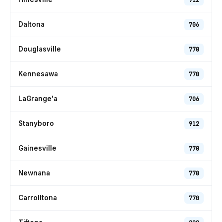
Daltona
706
Douglasville
770
Kennesawa
770
LaGrange'a
706
Stanyboro
912
Gainesville
770
Newnana
770
Carrolltona
770