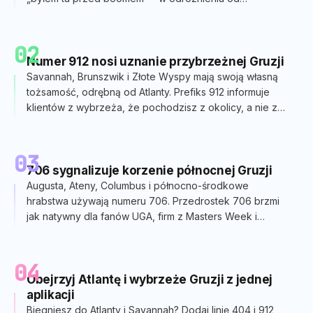
nowszych nakładek 678, 470 i 943, które dziś wszyscy
otrzymują.
02
Numer 912 nosi uznanie przybrzeżnej Gruzji
Savannah, Brunszwik i Złote Wyspy mają swoją własną
tożsamość, odrębną od Atlanty. Prefiks 912 informuje
klientów z wybrzeża, że ​​pochodzisz z okolicy, a nie z
Atlanty.
03
706 sygnalizuje korzenie północnej Gruzji
Augusta, Ateny, Columbus i północno-środkowe
hrabstwa używają numeru 706. Przedrostek 706 brzmi
jak natywny dla fanów UGA, firm z Masters Week i
wykonawców z Fort Benning.
04
Obejrzyj Atlantę i wybrzeże Gruzji z jednej
aplikacji
Biegniesz do Atlanty i Savannah? Dodaj linię 404 i 912