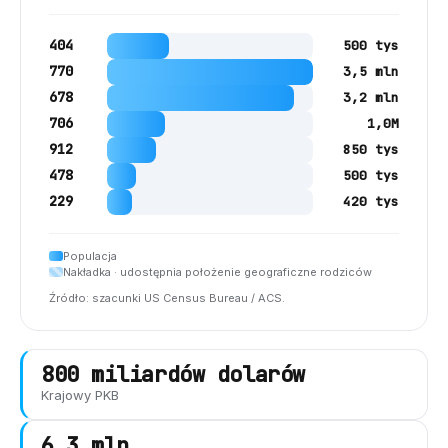
404
500 tys
770
3,5 mln
678
3,2 mln
706
1,0M
912
850 tys
478
500 tys
229
420 tys
Populacja
Nakładka · udostępnia położenie geograficzne rodziców
Źródło: szacunki US Census Bureau / ACS.
800 miliardów dolarów
Krajowy PKB
6,3 mln