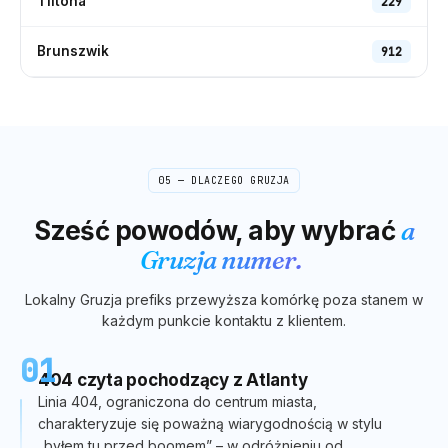
Tiftona
229
Brunszwik
912
05 — DLACZEGO
GRUZJA
Sześć powodów, aby wybrać
a
Gruzja
numer.
Lokalny
Gruzja
prefiks przewyższa komórkę poza stanem w
każdym punkcie kontaktu z klientem.
01
404 czyta pochodzący z Atlanty
Linia 404, ograniczona do centrum miasta,
charakteryzuje się poważną wiarygodnością w stylu
„byłem tu przed boomem” – w odróżnieniu od