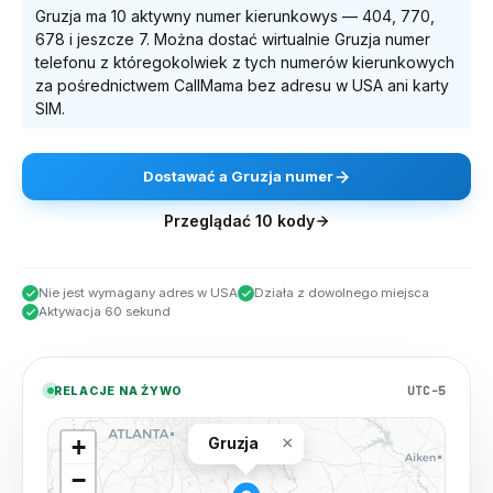
Gruzja
ma
10
aktywny numer kierunkowy
s
—
404, 770,
678
i jeszcze 7
. Można dostać wirtualnie
Gruzja
numer
telefonu z któregokolwiek z tych numerów kierunkowych
za pośrednictwem CallMama bez adresu w USA ani karty
SIM.
Dostawać
a
Gruzja
numer
Przeglądać
10
kody
Nie jest wymagany adres w USA
Działa z dowolnego miejsca
Aktywacja 60 sekund
UTC-5
RELACJE NA ŻYWO
×
+
Gruzja
−