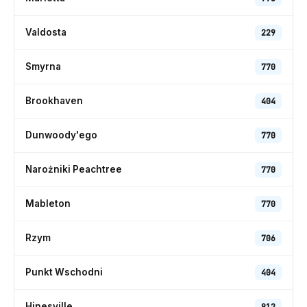
Valdosta
229
Smyrna
770
Brookhaven
404
Dunwoody'ego
770
Narożniki Peachtree
770
Mableton
770
Rzym
706
Punkt Wschodni
404
Hinesville
912