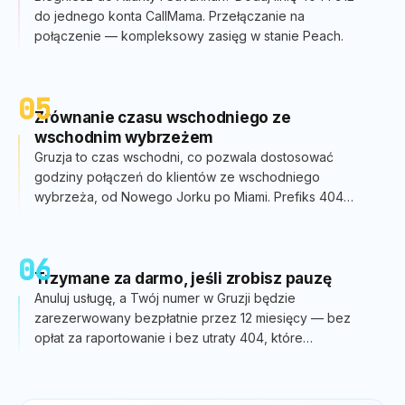
do jednego konta CallMama. Przełączanie na
połączenie — kompleksowy zasięg w stanie Peach.
05
Zrównanie czasu wschodniego ze
wschodnim wybrzeżem
Gruzja to czas wschodni, co pozwala dostosować
godziny połączeń do klientów ze wschodniego
wybrzeża, od Nowego Jorku po Miami. Prefiks 404
informuje ich, że jesteś zgodny z ich harmonogramem.
06
Trzymane za darmo, jeśli zrobisz pauzę
Anuluj usługę, a Twój numer w Gruzji będzie
zarezerwowany bezpłatnie przez 12 miesięcy — bez
opłat za raportowanie i bez utraty 404, które
budowałeś latami.