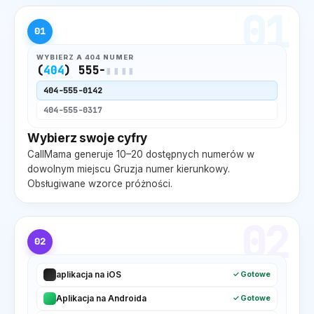
01
01
WYBIERZ A
404
NUMER
(
404
) 555-
▮▮▮▮
404
-555-0142
404
-555-0317
Wybierz swoje cyfry
CallMama generuje 10–20 dostępnych numerów w
dowolnym miejscu
Gruzja
numer kierunkowy.
Obsługiwane wzorce próżności.
02
02
aplikacja na iOS
✓ Gotowe
Aplikacja na Androida
✓ Gotowe