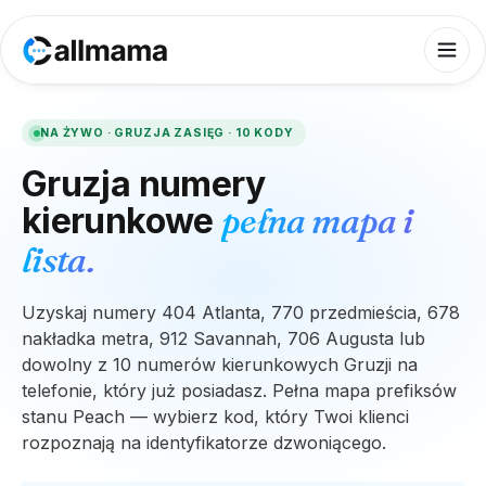
NA ŻYWO ·
GRUZJA
ZASIĘG ·
10
KODY
Gruzja
numery
kierunkowe
pełna mapa i
lista.
Uzyskaj numery 404 Atlanta, 770 przedmieścia, 678
nakładka metra, 912 Savannah, 706 Augusta lub
dowolny z 10 numerów kierunkowych Gruzji na
telefonie, który już posiadasz. Pełna mapa prefiksów
stanu Peach — wybierz kod, który Twoi klienci
rozpoznają na identyfikatorze dzwoniącego.