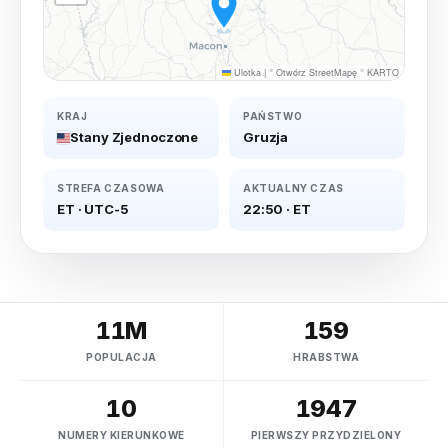
Ulotka
|
©
Otwórz StreetMapę
©
KARTO
KRAJ
PAŃSTWO
Stany Zjednoczone
Gruzja
STREFA CZASOWA
AKTUALNY CZAS
ET
·
UTC-5
22:50
·
ET
11M
159
POPULACJA
HRABSTWA
10
1947
NUMERY KIERUNKOWE
PIERWSZY PRZYDZIELONY