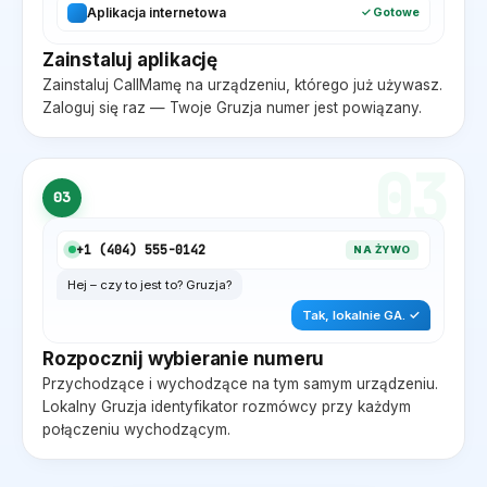
Aplikacja internetowa
✓ Gotowe
Zainstaluj aplikację
Zainstaluj CallMamę na urządzeniu, którego już używasz.
Zaloguj się raz — Twoje
Gruzja
numer jest powiązany.
03
03
+1 (
404
) 555-0142
NA ŻYWO
Hej – czy to jest to?
Gruzja
?
Tak, lokalnie
GA
. ✓
Rozpocznij wybieranie numeru
Przychodzące i wychodzące na tym samym urządzeniu.
Lokalny
Gruzja
identyfikator rozmówcy przy każdym
połączeniu wychodzącym.