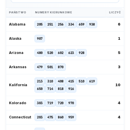
PAŃSTWO
NUMERY KIERUNKOWE
LICZYĆ
6
Alabama
205
251
256
334
659
938
1
Alaska
907
5
Arizona
480
520
602
623
928
3
Arkansas
479
501
870
213
310
408
415
510
619
10
Kalifornia
650
714
818
916
4
Kolorado
303
719
720
970
4
Connecticut
203
475
860
959