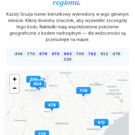
regionu.
Każdy
Gruzja
numer kierunkowy wykreślony w jego głównym
mieście. Kliknij dowolny znacznik, aby wyświetlić szczegóły
tego kodu. Nakładki mają współdzielone położenie
geograficzne z kodem nadrzędnym — dla widoczności są
przesunięte na mapie.
404
770
678
470
943
706
762
912
478
229
+
770
678
470
404
943
−
706
762
478
912
229