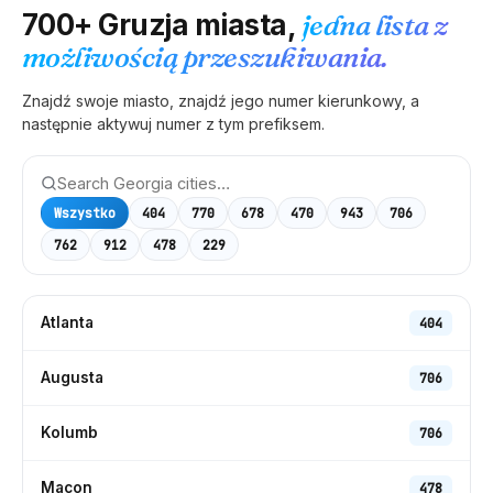
700+
Gruzja
miasta,
jedna lista z
możliwością przeszukiwania.
Znajdź swoje miasto, znajdź jego numer kierunkowy, a
następnie aktywuj numer z tym prefiksem.
Wszystko
404
770
678
470
943
706
762
912
478
229
Atlanta
404
Augusta
706
Kolumb
706
Macon
478