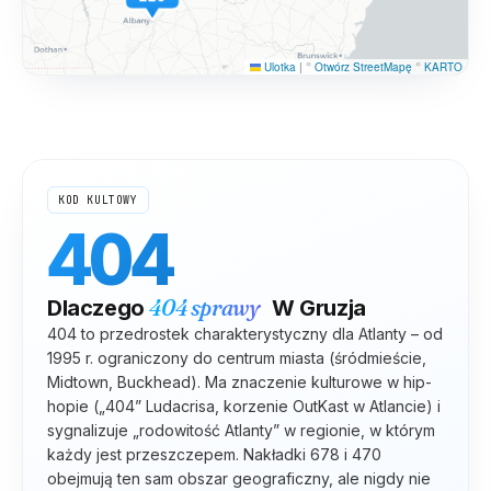
Ulotka
|
©
Otwórz StreetMapę
©
KARTO
KOD KULTOWY
404
404
sprawy
Dlaczego
W
Gruzja
404 to przedrostek charakterystyczny dla Atlanty – od
1995 r. ograniczony do centrum miasta (śródmieście,
Midtown, Buckhead). Ma znaczenie kulturowe w hip-
hopie („404” Ludacrisa, korzenie OutKast w Atlancie) i
sygnalizuje „rodowitość Atlanty” w regionie, w którym
każdy jest przeszczepem. Nakładki 678 i 470
obejmują ten sam obszar geograficzny, ale nigdy nie