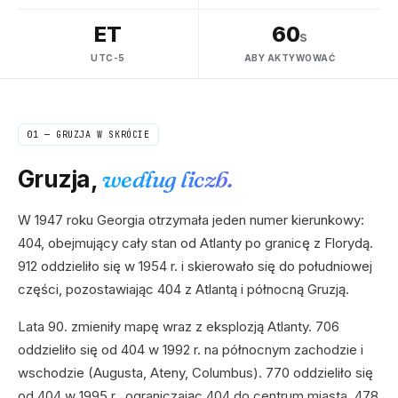
ET
60
s
UTC-5
ABY AKTYWOWAĆ
01 —
GRUZJA
W SKRÓCIE
Gruzja
,
według liczb.
W 1947 roku Georgia otrzymała jeden numer kierunkowy:
404, obejmujący cały stan od Atlanty po granicę z Florydą.
912 oddzieliło się w 1954 r. i skierowało się do południowej
części, pozostawiając 404 z Atlantą i północną Gruzją.
Lata 90. zmieniły mapę wraz z eksplozją Atlanty. 706
oddzieliło się od 404 w 1992 r. na północnym zachodzie i
wschodzie (Augusta, Ateny, Columbus). 770 oddzieliło się
od 404 w 1995 r., ograniczając 404 do centrum miasta. 478