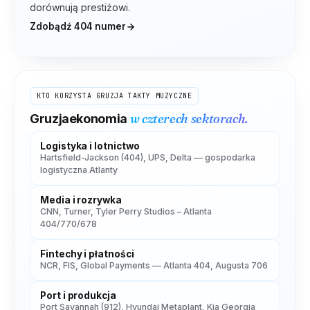
dorównują prestiżowi.
Zdobądź
404
numer
KTO KORZYSTA
GRUZJA
TAKTY MUZYCZNE
w czterech sektorach.
Gruzja
ekonomia
Logistyka i lotnictwo
Hartsfield-Jackson (404), UPS, Delta — gospodarka
logistyczna Atlanty
Media i rozrywka
CNN, Turner, Tyler Perry Studios – Atlanta
404/770/678
Fintechy i płatności
NCR, FIS, Global Payments — Atlanta 404, Augusta 706
Port i produkcja
Port Savannah (912), Hyundai Metaplant, Kia Georgia