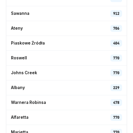
Sawanna
912
Ateny
706
Piaskowe Źródła
404
Roswell
770
Johns Creek
770
Albany
229
Warnera Robinsa
478
Alfaretta
770
Marietta
770