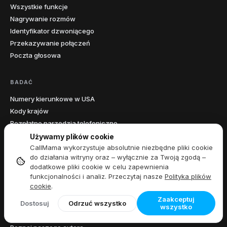
Wszystkie funkcje
Nagrywanie rozmów
Wyspa
1
401
Rhode
Identyfikator dzwoniącego
Przekazywanie połączeń
Karolina
Poczta głosowa
4
803
843
854
864
Południowa
Południowa
BADAĆ
1
605
Dakota
Numery kierunkowe w USA
Kody krajów
423
615
629
731
865
901
7
Tennessee
Bezpłatne narzędzia telefoniczne
931
Wyszukiwanie numeru kierunkowego
Używamy plików cookie
Wyszukiwanie przewoźnika
CallMama wykorzystuje absolutnie niezbędne pliki cookie
210
214
254
281
325
346
do działania witryny oraz – wyłącznie za Twoją zgodą –
Jakie jest moje IP
361
409
430
432
469
512
dodatkowe pliki cookie w celu zapewnienia
20
Teksas
Bloga
funkcjonalności i analiz. Przeczytaj nasze
Polityka plików
682
713
737
806
817
830
cookie
.
832
903
Zaakceptuj
FIRMA
Dostosuj
Odrzuć wszystko
wszystko
3
O nas
Utah
385
435
801