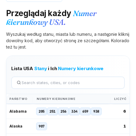
Przeglądaj każdy
Numer
kierunkowy USA.
Wyszukaj według stanu, miasta lub numeru, a następnie kliknij
dowolny kod, aby otworzyć stronę ze szczegółami.
Kolorado
też tu jest.
Lista USA
Stany
i Ich
Numery kierunkowe
PAŃSTWO
NUMERY KIERUNKOWE
LICZYĆ
6
Alabama
205
251
256
334
659
938
1
Alaska
907