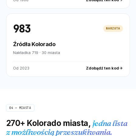
983
NARZUTA
Źródła Kolorado
Nakładka 719
·
30
miasta
Od
2023
Zdobądź ten kod
04 — MIASTA
270+
Kolorado
miasta,
jedna lista
z możliwością przeszukiwania.