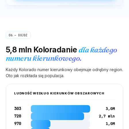
06 — DOJDŹ
5,8 mln
Koloradanie
dla każdego
numeru kierunkowego.
Każdy
Kolorado
numer kierunkowy obejmuje odrębny region.
Oto jak rozkłada się populacja.
LUDNOŚĆ WEDŁUG KIERUNKÓW OBSZAROWYCH
303
3,0M
720
2,7 mln
970
1,0M