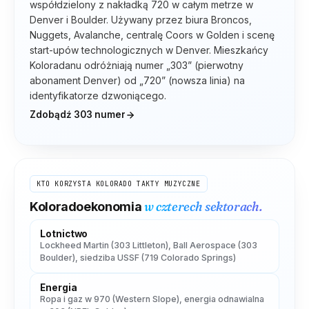
współdzielony z nakładką 720 w całym metrze w
Denver i Boulder. Używany przez biura Broncos,
Nuggets, Avalanche, centralę Coors w Golden i scenę
start-upów technologicznych w Denver. Mieszkańcy
Koloradanu odróżniają numer „303” (pierwotny
abonament Denver) od „720” (nowsza linia) na
identyfikatorze dzwoniącego.
Zdobądź
303
numer
KTO KORZYSTA
KOLORADO
TAKTY MUZYCZNE
w czterech sektorach.
Kolorado
ekonomia
Lotnictwo
Lockheed Martin (303 Littleton), Ball Aerospace (303
Boulder), siedziba USSF (719 Colorado Springs)
Energia
Ropa i gaz w 970 (Western Slope), energia odnawialna