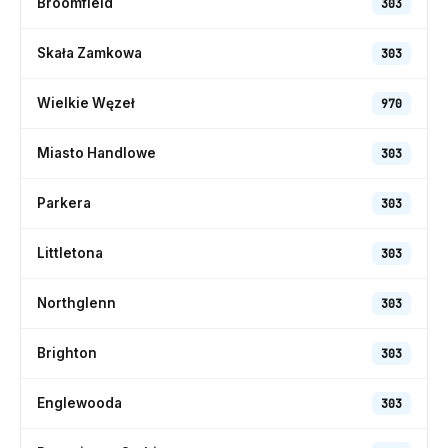
Broomfield
303
Skała Zamkowa
303
Wielkie Węzeł
970
Miasto Handlowe
303
Parkera
303
Littletona
303
Northglenn
303
Brighton
303
Englewooda
303