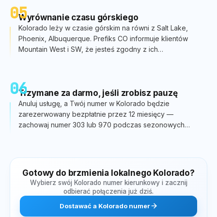
05
Wyrównanie czasu górskiego
Kolorado leży w czasie górskim na równi z Salt Lake,
Phoenix, Albuquerque. Prefiks CO informuje klientów
Mountain West i SW, że jesteś zgodny z ich
harmonogramem.
06
Trzymane za darmo, jeśli zrobisz pauzę
Anuluj usługę, a Twój numer w Kolorado będzie
zarezerwowany bezpłatnie przez 12 miesięcy —
zachowaj numer 303 lub 970 podczas sezonowych
przeprowadzek między Denver a górami.
Gotowy do brzmienia lokalnego
Kolorado
?
Wybierz swój
Kolorado
numer kierunkowy i zacznij
odbierać połączenia już dziś.
Dostawać
a
Kolorado
numer