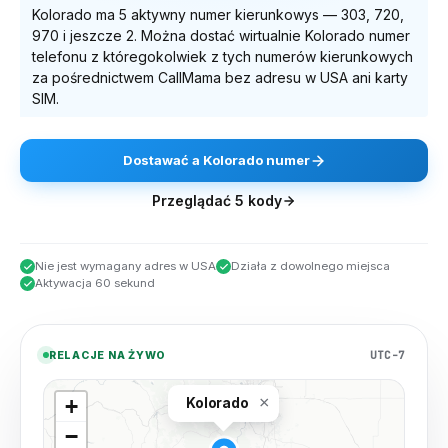
Kolorado
ma
5
aktywny numer kierunkowy
s
—
303, 720,
970
i jeszcze 2
. Można dostać wirtualnie
Kolorado
numer
telefonu z któregokolwiek z tych numerów kierunkowych
za pośrednictwem CallMama bez adresu w USA ani karty
SIM.
Dostawać
a
Kolorado
numer
Przeglądać
5
kody
Nie jest wymagany adres w USA
Działa z dowolnego miejsca
Aktywacja 60 sekund
UTC-7
RELACJE NA ŻYWO
×
+
Kolorado
−