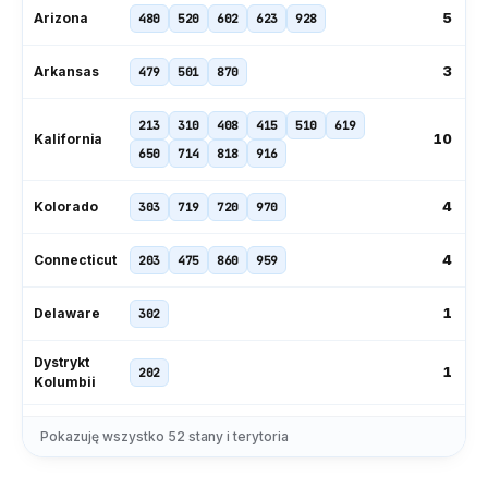
5
Arizona
480
520
602
623
928
3
Arkansas
479
501
870
213
310
408
415
510
619
10
Kalifornia
650
714
818
916
4
Kolorado
303
719
720
970
4
Connecticut
203
475
860
959
1
Delaware
302
Dystrykt
1
202
Kolumbii
239
305
321
407
561
727
Pokazuję wszystko
52
stany i terytoria
11
Floryda
786
813
850
904
954