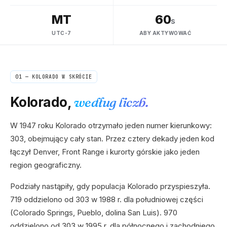
MT
60
s
UTC-7
ABY AKTYWOWAĆ
01 —
KOLORADO
W SKRÓCIE
Kolorado
,
według liczb.
W 1947 roku Kolorado otrzymało jeden numer kierunkowy:
303, obejmujący cały stan. Przez cztery dekady jeden kod
łączył Denver, Front Range i kurorty górskie jako jeden
region geograficzny.
Podziały nastąpiły, gdy populacja Kolorado przyspieszyła.
719 oddzielono od 303 w 1988 r. dla południowej części
(Colorado Springs, Pueblo, dolina San Luis). 970
oddzielono od 303 w 1995 r. dla północnego i zachodniego