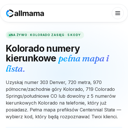
NA ŻYWO ·
KOLORADO
ZASIĘG ·
5
KODY
Kolorado
numery
kierunkowe
pełna mapa i
lista.
Uzyskaj numer 303 Denver, 720 metra, 970
północne/zachodnie góry Kolorado, 719 Colorado
Springs/południowe CO lub dowolny z 5 numerów
kierunkowych Kolorado na telefonie, który już
posiadasz. Pełna mapa prefiksów Centennial State —
wybierz kod, który będą rozpoznawać Twoi klienci.