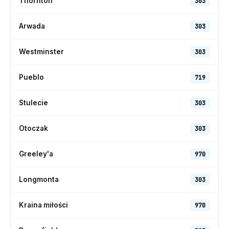
Thornton
303
Arwada
303
Westminster
303
Pueblo
719
Stulecie
303
Otoczak
303
Greeley'a
970
Longmonta
303
Kraina miłości
970