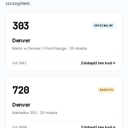
szczegółami.
303
ORYGINALNY
Denver
Metro w Denver / Front Range
·
20
miasta
Od
1947
Zdobądź ten kod
720
NARZUTA
Denver
Nakładka 303
·
20
miasta
Od
1998
Zdobądź ten kod