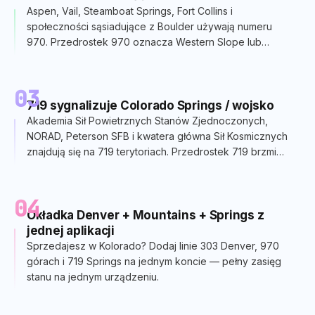
Aspen, Vail, Steamboat Springs, Fort Collins i
społeczności sąsiadujące z Boulder używają numeru
970. Przedrostek 970 oznacza Western Slope lub
Northern Front Range - w odróżnieniu od samego
Denver.
03
719 sygnalizuje Colorado Springs / wojsko
Akademia Sił Powietrznych Stanów Zjednoczonych,
NORAD, Peterson SFB i kwatera główna Sił Kosmicznych
znajdują się na 719 terytoriach. Przedrostek 719 brzmi
jak pochodzący z Colorado Springs i regionu Pikes
Peak.
04
Okładka Denver + Mountains + Springs z
jednej aplikacji
Sprzedajesz w Kolorado? Dodaj linie 303 Denver, 970
górach i 719 Springs na jednym koncie — pełny zasięg
stanu na jednym urządzeniu.