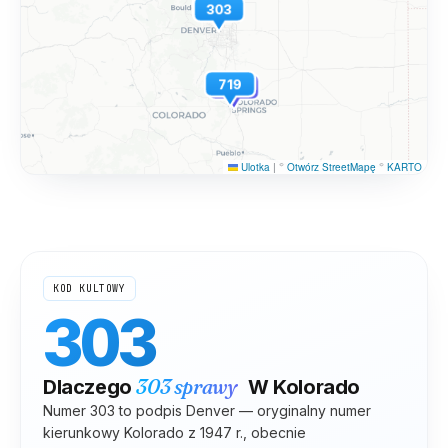
720
303
719
983
Ulotka
|
©
Otwórz StreetMapę
©
KARTO
KOD KULTOWY
303
303
sprawy
Dlaczego
W
Kolorado
Numer 303 to podpis Denver — oryginalny numer
kierunkowy Kolorado z 1947 r., obecnie