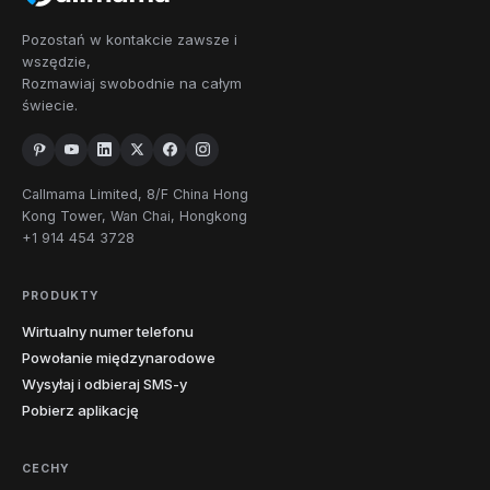
585
607
631
646
680
716
19
Nowy Jork
Pozostań w kontakcie zawsze i
718
838
845
914
917
929
wszędzie,
934
Rozmawiaj swobodnie na całym
świecie.
252
336
704
743
828
910
Karolina
9
Północna
919
980
984
Callmama Limited, 8/F China Hong
Północna
1
701
Kong Tower, Wan Chai, Hongkong
Dakota
+1 914 454 3728
216
234
330
380
419
440
11
Ohio
PRODUKTY
513
567
614
740
937
Wirtualny numer telefonu
4
Oklahoma
405
539
580
918
Powołanie międzynarodowe
Wysyłaj i odbieraj SMS-y
4
Oregon
458
503
541
971
Pobierz aplikację
215
267
272
412
445
484
CECHY
12
Pensylwania
570
610
717
724
814
878