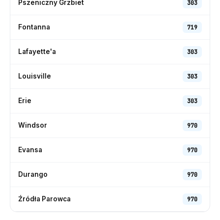
Pszeniczny Grzbiet
303
Fontanna
719
Lafayette'a
303
Louisville
303
Erie
303
Windsor
970
Evansa
970
Durango
970
Źródła Parowca
970