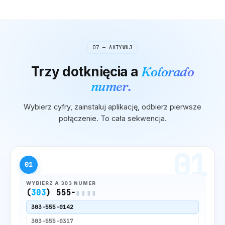
07 — AKTYWUJ
Trzy dotknięcia
a
Kolorado
numer.
Wybierz cyfry, zainstaluj aplikację, odbierz pierwsze
połączenie. To cała sekwencja.
01
01
WYBIERZ A
303
NUMER
(
303
) 555-
▮▮▮▮
303
-555-0142
303
-555-0317