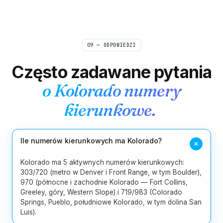
229
404
470
478
678
706
9
Gruzja
762
770
912
09 — ODPOWIEDZI
1
Hawaje
808
Często zadawane pytania
2
Idaho
208
986
o
Kolorado
numery
217
224
309
312
331
618
kierunkowe.
13
Illinois
630
708
773
779
815
847
872
Ile numerów kierunkowych ma Kolorado?
219
260
317
463
574
765
8
Indiana
812
930
Kolorado ma 5 aktywnych numerów kierunkowych:
303/720 (metro w Denver i Front Range, w tym Boulder),
970 (północne i zachodnie Kolorado — Fort Collins,
5
Iowa
319
515
563
641
712
Greeley, góry, Western Slope) i 719/983 (Colorado
Springs, Pueblo, południowe Kolorado, w tym dolina San
4
Kansas
316
620
785
913
Luis).