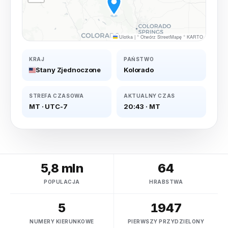
Ulotka
|
©
Otwórz StreetMapę
©
KARTO
KRAJ
PAŃSTWO
Stany Zjednoczone
Kolorado
STREFA CZASOWA
AKTUALNY CZAS
MT
·
UTC-7
20:43
·
MT
5,8 mln
64
POPULACJA
HRABSTWA
5
1947
NUMERY KIERUNKOWE
PIERWSZY PRZYDZIELONY