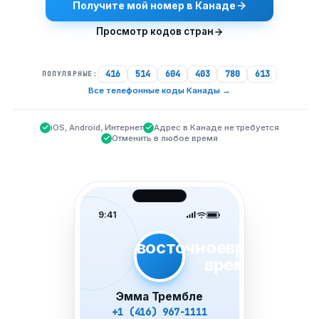
Получите мой номер в Канаде
Просмотр кодов стран
416
514
604
403
780
613
ПОПУЛЯРНЫЕ:
Все телефонные коды Канады
→
iOS, Android, Интернет
Адрес в Канаде не требуется
Отменить в любое время
9:41
восточноевропейско
время
Эмма Трембле
+1 (416) 967-1111