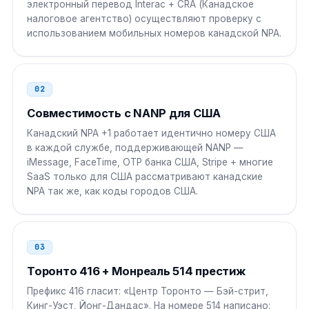
электронный перевод Interac + CRA (Канадское
Пакистан
00
налоговое агентство) осуществляют проверку с
использованием мобильных номеров канадской NPA.
00 1 NPA NXX XXXX
Бангладеш
00
02
00 1 NPA NXX XXXX
Совместимость с NANP для США
Нигерия
009
Канадский NPA +1 работает идентично номеру США
в каждой службе, поддерживающей NANP —
009 1 NPA NXX XXXX
iMessage, FaceTime, OTP банка США, Stripe + многие
SaaS только для США рассматривают канадские
ЮАР
00
NPA так же, как коды городов США.
00 1 NPA NXX XXXX
Египет
00
03
00 1 NPA NXX XXXX
Торонто 416 + Монреаль 514 престиж
Префикс 416 гласит: «Центр Торонто — Бэй-стрит,
Саудовская Аравия
00
Кинг-Уэст, Йонг-Дандас». На номере 514 написано: