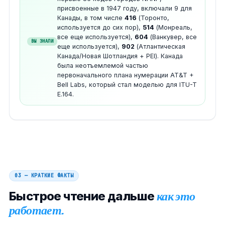
присвоенные в 1947 году, включали 9 для
Канады, в том числе
416
(Торонто,
используется до сих пор),
514
(Монреаль,
все еще используется),
604
(Ванкувер, все
ВЫ ЗНАЛИ
еще используется),
902
(Атлантическая
Канада/Новая Шотландия + PEI). Канада
была неотъемлемой частью
первоначального плана нумерации AT&T +
Bell Labs, который стал моделью для ITU-T
E.164.
03 — КРАТКИЕ ФАКТЫ
Быстрое чтение дальше
как это
работает.