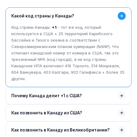
Какой код страны у Канады?
Код страны Канады:
+1
- тот же код, который
используется в США + 25 территорий Карибского
бассейна и Тихого океана в соответствии с
Североамериканским планом нумерации (NANP). Что
отличает канадский номер от номера в США, так это
трехзначный NPA (код города), а не код страны.
Канадские НПА включают 416 Торонто, 514 Монреаля,
604 Ванкувера, 403 Калгари, 902 Галифакса + более 35
других.
Почему Канада делит +1 с США?
Канада и США совместно разработали
Как позвонить в Канаду из США?
Североамериканский план нумерации (NANP) в 1947
году, когда AT&T + Bell Labs создали единую схему
Из США вам не нужно набирать 011+1 — просто
телефонной нумерации. Канада с самого начала была
Как позвонить в Канаду из Великобритании?
наберите 10-значный канадский номер, как если бы это
членом-учредителем NANP. Общий код страны +1