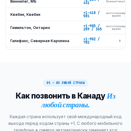
Виннипег, МБ
Коннектикут
431
+1-418 /
восточноевропе
Квебек, Квебек
581
время
+1-905 /
восточноевропе
Гамильтон, Онтарио
289 / 365
время
+1-902 /
Галифакс, Северная Каролина
В
782
+1-905 /
восточноевропе
Миссиссога, Онтарио
289
время
+1-905 /
восточноевропе
Брэмптон, Онтарио
289
время
+1-604 /
Суррей, Британская Колумбия
ПТ
778
05 — ИЗ ЛЮБОЙ СТРАНЫ
+1-450 /
восточноевропе
Лаваль, королевский адвокат
Как позвонить в Канаду
Из
579
время
любой страны.
+1-519 /
восточноевропе
Лондон, Онтарио
226
время
Каждая страна использует свой международный код
+1-905 /
восточноевропе
Маркхэм, Онтарио
289
время
выхода перед кодом страны +1. С любого мобильного
телефона
+
символ автоматически заменяет код