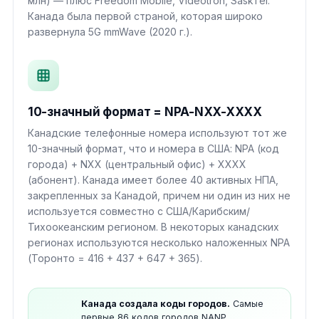
млн) — плюс Freedom Mobile, Videotron, SaskTel.
Канада была первой страной, которая широко
развернула 5G mmWave (2020 г.).
10-значный формат = NPA-NXX-XXXX
Канадские телефонные номера используют тот же
10-значный формат, что и номера в США: NPA (код
города) + NXX (центральный офис) + XXXX
(абонент). Канада имеет более 40 активных НПА,
закрепленных за Канадой, причем ни один из них не
используется совместно с США/Карибским/
Тихоокеанским регионом. В некоторых канадских
регионах используются несколько наложенных NPA
(Торонто = 416 + 437 + 647 + 365).
Канада создала коды городов.
Самые
первые 86 кодов городов NANP,