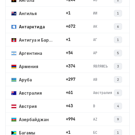
Ангола
2
+1
ИИ
Ангилья
1
+672
АК
Антарктида
6
+1
АГ
Антигуа и Барбуда
1
+54
АР
Аргентина
5
+374
ЯВЛЯЮСЬ
Армения
3
+297
АВ
Аруба
2
+61
Австралия
Австралия
6
+43
В
Австрия
4
+994
AZ
Азербайджан
9
+1
БС
Багамы
1