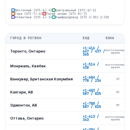
Восточный (UTC-5/-4)
Центральный (UTC-6/-5)
Гора (UTC−7/−6)
Тихий океан (UTC-8/-7)
Атлантика (UTC-4/-3)
Ньюфаундленд (UTC-3:30/-2:30)
ГОРОД И РЕГИОН
КОД
ЗОНА
+1-416 /
восточноевропе
Торонто, Онтарио
647 / 437 /
время
365
+1-514 /
восточноевропе
Монреаль, Квебек
438
время
+1-604 /
Ванкувер, Британская Колумбия
ПТ
778 / 236
+1-403 /
Калгари, AB
МТ
587 / 825
+1-780 /
Эдмонтон, AB
МТ
587 / 825
+1-613 /
восточноевропе
Оттава, Онтарио
343
время
+1-204 /