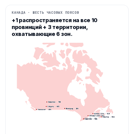
КАНАДА · ШЕСТЬ ЧАСОВЫХ ПОЯСОВ
+1 распространяется на все 10
провинций + 3 территории,
охватывающие 6 зон.
Edmonton
·
780
Calgary
·
403
Winnipeg
·
204
Vancouver
·
604
Quebec City
·
418
Montreal
·
514
Ottawa
·
613
Halifax
·
902
Toronto
·
416
Hamilton
·
905