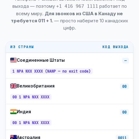
+1-905 /
восточноевропе
Вон, Онтарио
289
время
выхода — поэтому
работает по
+1 416 967 1111
всему миру.
Для звонков из США в Канаду не
+1-519 /
восточноевропе
Китченер-Ватерлоо, Онтарио
226 / 548
время
требуется 011 + 1.
— просто наберите 10 канадских
цифр.
+1-604 /
Бернаби, Британская Колумбия
ПТ
778
CT (SK
+1-306 /
без
Регина, СК
ИЗ СТРАНЫ
КОД ВЫХОДА
639
летнего
времени)
Соединенные Штаты
CT (SK
—
+1-306 /
без
Саскатун, СК
639
летнего
времени)
1 NPA NXX XXXX (NANP — no exit code)
+1-604 /
Ричмонд, Британская Колумбия
ПТ
778
Великобритания
00
+1-905 /
восточноевропе
Оквилл, Онтарио
289
время
00 1 NPA NXX XXXX
+1-905 /
восточноевропе
Берлингтон, Онтарио
289
время
Индия
00
+1-819 /
восточноевропе
Гатино, королевский адвокат
00 1 NPA NXX XXXX
873
время
+1-450 /
восточноевропе
Лонгёй, королевский адвокат
Австралия
579
0011
время