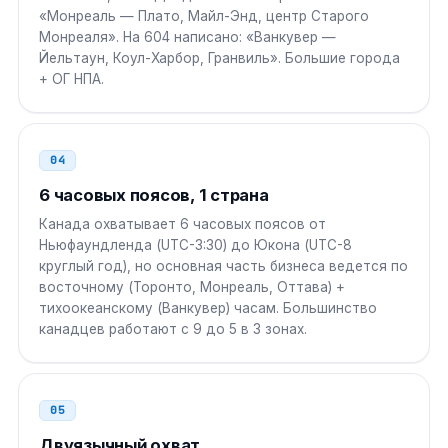
00 1 NPA NXX XXXX
«Монреаль — Плато, Майл-Энд, центр Старого
Монреаля». На 604 написано: «Ванкувер —
Йельтаун, Коул-Харбор, Гранвиль». Большие города
ОАЭ
00
+ ОГ НПА.
00 1 NPA NXX XXXX
Южная Корея
001
04
001 1 NPA NXX XXXX
6 часовых поясов, 1 страна
Канада охватывает 6 часовых поясов от
Сингапур
001
Ньюфаундленда (UTC-3:30) до Юкона (UTC-8
001 1 NPA NXX XXXX
круглый год), но основная часть бизнеса ведется по
восточному (Торонто, Монреаль, Оттава) +
тихоокеанскому (Ванкувер) часам. Большинство
Россия
8 10
канадцев работают с 9 до 5 в 3 зонах.
8 10 1 NPA NXX XXXX
05
Двуязычный охват