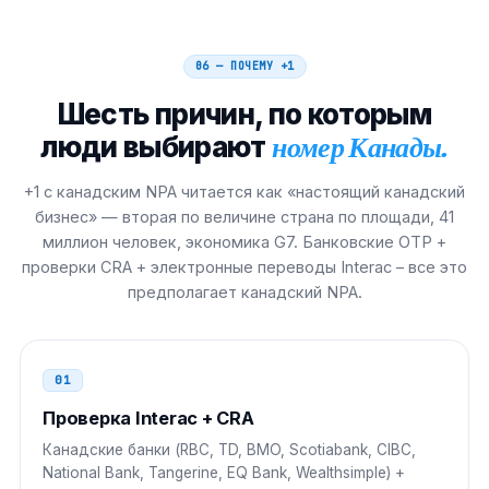
Бразилия
00 21
06 — ПОЧЕМУ
+1
00 21 1 NPA NXX XXXX
Шесть причин, по которым
люди выбирают
номер Канады.
Италия
00
00 1 NPA NXX XXXX
+1 с канадским NPA читается как «настоящий канадский
бизнес» — вторая по величине страна по площади, 41
Испания
00
миллион человек, экономика G7. Банковские OTP +
проверки CRA + электронные переводы Interac – все это
00 1 NPA NXX XXXX
предполагает канадский NPA.
Нидерланды
00
00 1 NPA NXX XXXX
01
Филиппины
00
Проверка Interac + CRA
Канадские банки (RBC, TD, BMO, Scotiabank, CIBC,
00 1 NPA NXX XXXX
National Bank, Tangerine, EQ Bank, Wealthsimple) +