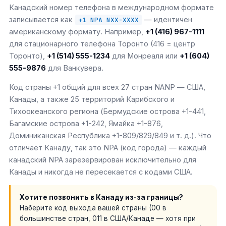
Канадский номер телефона в международном формате
записывается как
— идентичен
+1 NPA NXX-XXXX
американскому формату. Например,
+1 (416) 967-1111
для стационарного телефона Торонто (416 = центр
Торонто),
+1 (514) 555-1234
для Монреаля или
+1 (604)
555-9876
для Ванкувера.
Код страны +1 общий для всех 27 стран NANP — США,
Канады, а также 25 территорий Карибского и
Тихоокеанского региона (Бермудские острова +1-441,
Багамские острова +1-242, Ямайка +1-876,
Доминиканская Республика +1-809/829/849 и т. д.). Что
отличает Канаду, так это NPA (код города) — каждый
канадский NPA зарезервирован исключительно для
Канады и никогда не пересекается с кодами США.
Хотите позвонить в Канаду из-за границы?
Наберите код выхода вашей страны (00 в
большинстве стран, 011 в США/Канаде — хотя при