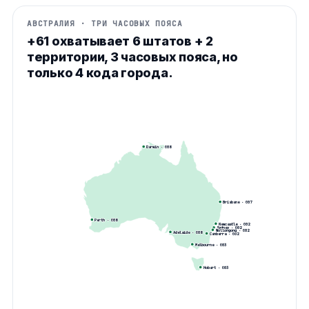
АВСТРАЛИЯ · ТРИ ЧАСОВЫХ ПОЯСА
+61 охватывает 6 штатов + 2
территории, 3 часовых пояса, но
только 4 кода города.
Darwin
· 0
08
Brisbane
· 0
07
Perth
· 0
08
Newcastle
· 0
02
Sydney
· 0
02
Wollongong
· 0
02
Adelaide
· 0
08
Canberra
· 0
02
Melbourne
· 0
03
Hobart
· 0
03