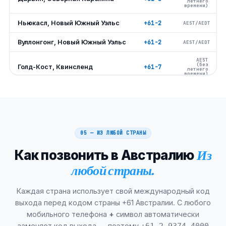
летнего
времени)
Ньюкасл, Новый Южный Уэльс
+61-2
AEST/AEDT
Вуллонгонг, Новый Южный Уэльс
+61-2
AEST/AEDT
AEST
(без
Голд-Кост, Квинсленд
+61-7
летнего
времени)
AEST
(без
Саншайн-Кост, Квинсленд
+61-7
летнего
времени)
Джилонг, Виктория
+61-3
AEST/AEDT
05 — ИЗ ЛЮБОЙ СТРАНЫ
AEST
(без
Таунсвилл, Квинсленд
+61-7
летнего
Как позвонить в Австралию
Из
времени)
любой страны.
AEST
(без
Кэрнс, Квинсленд, Квинсленд
+61-7
летнего
времени)
Каждая страна использует свой международный код
AEST
выхода перед кодом страны +61 Австралии. С любого
(без
Тувумба, Квинсленд, Квинсленд
+61-7
летнего
времени)
мобильного телефона
+
символ автоматически
заменяет код выхода — поэтому