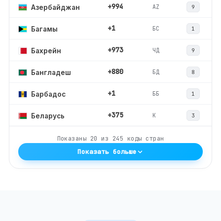
+994
AZ
Азербайджан
9
+1
БС
Багамы
1
+973
ЧД
Бахрейн
9
+880
БД
Бангладеш
8
+1
ББ
Барбадос
1
+375
К
Беларусь
3
Показаны
20
из
245
коды стран
Показать больше