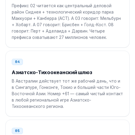
Префикс 02 читается как центральный деловой
район Сиднея + технологический коридор парка
Индия
00
Маккуори + Канберра (ACT). А 03 говорит: Мельбурн
00 61 N NNNN NNNN
+ Хобарт. А 07 говорит: Брисбен + Голд-Кост. 08
говорит: Перт + Аделаида + Дарвин. Четыре
префикса охватывают 27 миллионов человек.
ОАЭ
00
00 61 N NNNN NNNN
04
ЮАР
00
Азиатско-Тихоокеанский шлюз
00 61 N NNNN NNNN
В Австралии действует тот же рабочий день, что и
в Сингапуре, Гонконге, Токио и большей части Юго-
Бразилия
00 21
Восточной Азии. Номер +61 — самый чистый контакт
00 21 61 N NNNN NNNN
в любой региональной игре Азиатско-
Тихоокеанского региона.
05