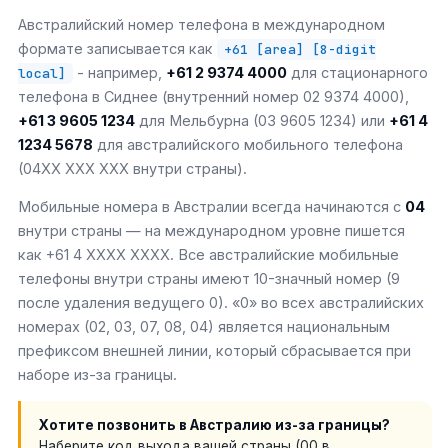
Австралийский номер телефона в международном
формате записывается как
+61 [area] [8-digit
- например,
+61 2 9374 4000
для стационарного
local]
телефона в Сиднее (внутренний номер 02 9374 4000),
+61 3 9605 1234
для Мельбурна (03 9605 1234) или
+61 4
1234 5678
для австралийского мобильного телефона
(04XX XXX XXX внутри страны).
Мобильные номера в Австралии всегда начинаются с
04
внутри страны — на международном уровне пишется
как +61 4 XXXX XXXX. Все австралийские мобильные
телефоны внутри страны имеют 10-значный номер (9
после удаления ведущего 0). «0» во всех австралийских
номерах (02, 03, 07, 08, 04) является национальным
префиксом внешней линии, который сбрасывается при
наборе из-за границы.
Хотите позвонить в Австралию из-за границы?
Наберите код выхода вашей страны (00 в