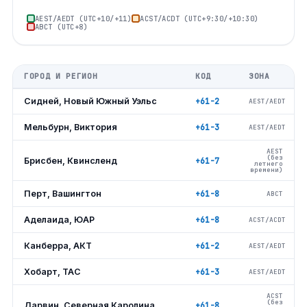
AEST/AEDT (UTC+10/+11)
ACST/ACDT (UTC+9:30/+10:30)
АВСТ (UTC+8)
ГОРОД И РЕГИОН
КОД
ЗОНА
Сидней, Новый Южный Уэльс
+61-2
AEST/AEDT
Мельбурн, Виктория
+61-3
AEST/AEDT
AEST
(без
Брисбен, Квинсленд
+61-7
летнего
времени)
Перт, Вашингтон
+61-8
АВСТ
Аделаида, ЮАР
+61-8
ACST/ACDT
Канберра, АКТ
+61-2
AEST/AEDT
Хобарт, ТАС
+61-3
AEST/AEDT
ACST
(без
Дарвин, Северная Каролина
+61-8