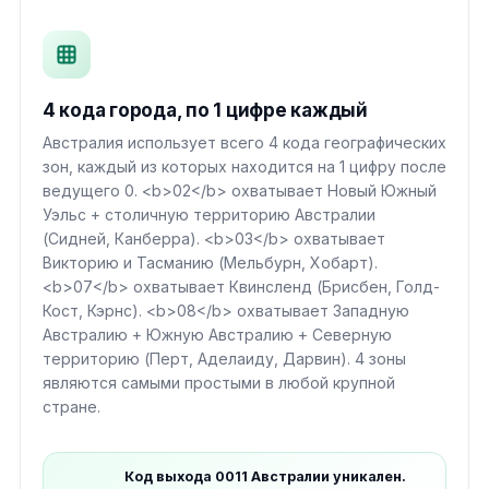
4 кода города, по 1 цифре каждый
Австралия использует всего 4 кода географических
зон, каждый из которых находится на 1 цифру после
ведущего 0. <b>02</b> охватывает Новый Южный
Уэльс + столичную территорию Австралии
(Сидней, Канберра). <b>03</b> охватывает
Викторию и Тасманию (Мельбурн, Хобарт).
<b>07</b> охватывает Квинсленд (Брисбен, Голд-
Кост, Кэрнс). <b>08</b> охватывает Западную
Австралию + Южную Австралию + Северную
территорию (Перт, Аделаиду, Дарвин). 4 зоны
являются самыми простыми в любой крупной
стране.
Код выхода 0011 Австралии уникален.