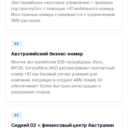
(Австралийское налоговое управление) + проверка
002 61 N NNNN NNNN
портала myGov с помощью +61 мобильного номера.
Иностранные номера сталкиваются с ограничением
SMS-рассылок.
Сингапур
001
001 61 N NNNN NNNN
02
Малайзия
00
Австралийский бизнес-номер
00 61 N NNNN NNNN
Многие австралийские B2B-провайдеры (Xero,
MYOB, ServiceNow ANZ) рассматривают контактный
Таиланд
001
номер +61 как базовый сигнал доверия для
001 61 N NNNN NNNN
компаний, входящих в холдинг ABN. Номер AU
обеспечивает более быструю регистрацию и
разрешение споров.
Индонезия
001
001 61 N NNNN NNNN
03
Филиппины
00
Сидней 02 = финансовый центр Австралии
00 61 N NNNN NNNN