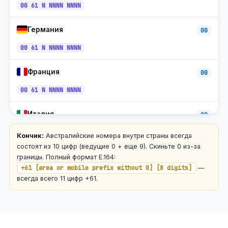
00 61 N NNNN NNNN
Оптус Мобайл (04xx)
+61-4
все АС
Германия
00
Водафон Мобайл (04xx)
+61-4
все АС
00 61 N NNNN NNNN
Бесплатный звонок (1800)
+61-1800
все АС
Франция
00
Местный тариф (13)
+61-13
все АС
00 61 N NNNN NNNN
Италия
00
00 61 N NNNN NNNN
Кончик:
Австралийские номера внутри страны всегда
состоят из 10 цифр (ведущие 0 + еще 9). Скиньте 0 из-за
Испания
границы. Полный формат E.164:
00
+61 [area or mobile prefix without 0] [8 digits]
—
00 61 N NNNN NNNN
всегда всего 11 цифр +61.
Нидерланды
00
00 61 N NNNN NNNN