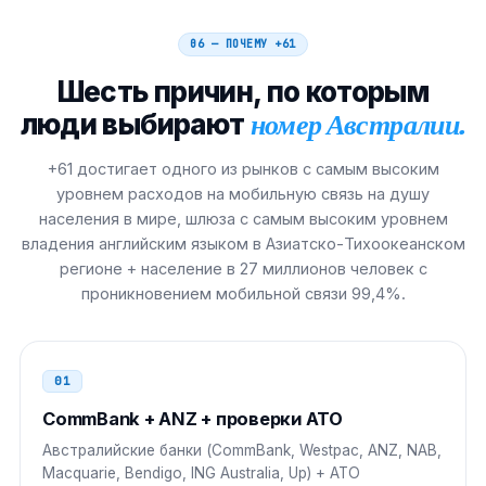
Ирландия
00
06 — ПОЧЕМУ
+61
00 61 N NNNN NNNN
Шесть причин, по которым
люди выбирают
номер Австралии.
Китай
00
00 61 N NNNN NNNN
+61 достигает одного из рынков с самым высоким
уровнем расходов на мобильную связь на душу
Япония
010
населения в мире, шлюза с самым высоким уровнем
владения английским языком в Азиатско-Тихоокеанском
010 61 N NNNN NNNN
регионе + население в 27 миллионов человек с
проникновением мобильной связи 99,4%.
Южная Корея
001
001 61 N NNNN NNNN
01
Гонконг
001
CommBank + ANZ + проверки ATO
001 61 N NNNN NNNN
Австралийские банки (CommBank, Westpac, ANZ, NAB,
Macquarie, Bendigo, ING Australia, Up) + ATO
Тайвань
002