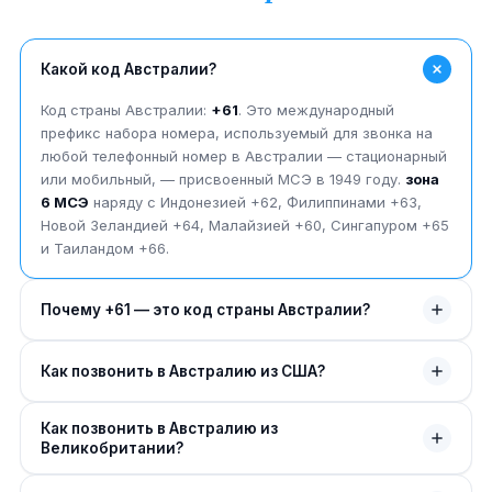
Какой код Австралии?
Код страны Австралии:
+61
. Это международный
префикс набора номера, используемый для звонка на
любой телефонный номер в Австралии — стационарный
или мобильный, — присвоенный МСЭ в 1949 году.
зона
6 МСЭ
наряду с Индонезией +62, Филиппинами +63,
Новой Зеландией +64, Малайзией +60, Сингапуром +65
и Таиландом +66.
Почему +61 — это код страны Австралии?
Код страны +61 был присвоен Австралии МСЭ в 1949
Как позвонить в Австралию из США?
году. Ведущая цифра «6» помещает Австралию в
зона 6
МСЭ
— зона, охватывающая Океанию + Юго-Восточную
Из США наберите
011
(код выхода NANP), затем
61
(код
Азию. Суффикс «1» был первым однозначным слотом в
Как позвонить в Австралию из
страны Австралии), затем опустите ведущий 0 из
зоне 6, что делало +61 самым коротким двухзначным
Великобритании?
австралийского номера. Пример:
011 61 2 9374
кодом в Тихом океане.
4000
для Сиднея или
011 61 4 1234 5678
для
Из Великобритании наберите
00
(код выхода