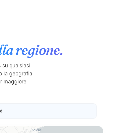
la regione.
c su qualsiasi
o la geografia
er maggiore
rd