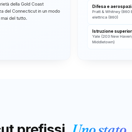
rietà della Gold Coast
Difesa e aerospazi
zza del Connecticut in un modo
Pratt & Whitney (860 E
elettrica (860)
mai del tutto.
Istruzione superio
Yale (203 New Haven)
Middletown)
ut
prefissi.
Uno stato.