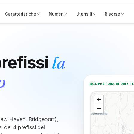
Caratteristiche
Numeri
Utensili
Risorse
la
refissi
o
COPERTURA IN DIRETT
+
−
New Haven, Bridgeport),
 dei 4 prefissi del