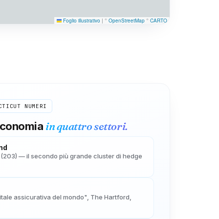
Foglio illustrativo
|
©
OpenStreetMap
©
CARTO
CTICUT
NUMERI
in quattro settori.
economia
und
(203) — il secondo più grande cluster di hedge
itale assicurativa del mondo", The Hartford,