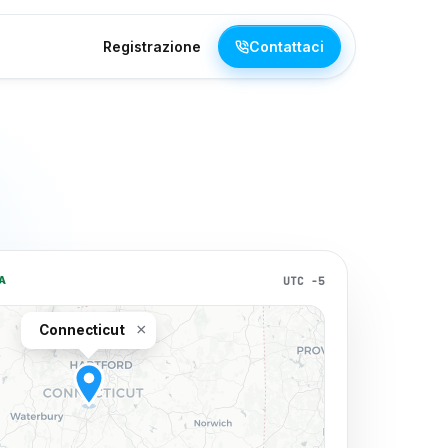
Registrazione
Contattaci
UTC −5
A
×
Connecticut