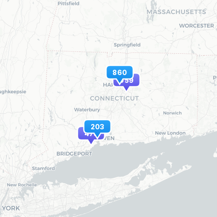
860
959
203
475