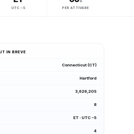
s
UTC −5
PER ATTIVARE
UT
IN BREVE
Connecticut
(
CT
)
Hartford
3,626,205
8
ET
·
UTC −5
4