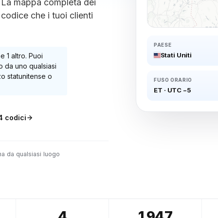
i. La mappa completa dei
 codice che i tuoi clienti
PAESE
Stati Uniti
e 1 altro
. Puoi
 da uno qualsiasi
zo statunitense o
FUSO ORARIO
ET
·
UTC −5
4
codici
na da qualsiasi luogo
4
1947