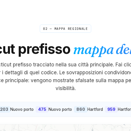
02 — MAPPA REGIONALE
cut
prefisso
mappa del
ticut
prefisso tracciato nella sua città principale. Fai cli
r i dettagli di quel codice. Le sovrapposizioni condividon
ice principale: vengono mostrate sfalsate sulla mappa p
visibilità.
203
475
860
959
Nuovo porto
·
Nuovo porto
·
Hartford
·
Hartfo