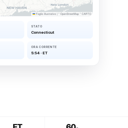
Foglio illustrativo
|
©
OpenStreetMap
©
CARTO
STATO
Connecticut
ORA CORRENTE
5:54
·
ET
ET
60