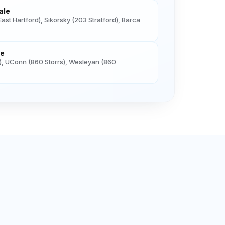
ale
ast Hartford), Sikorsky (203 Stratford), Barca
re
, UConn (860 Storrs), Wesleyan (860