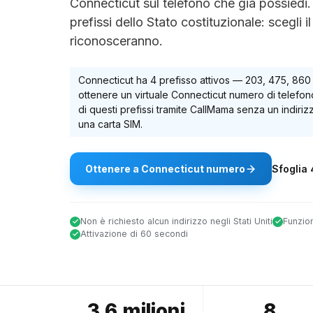
Connecticut sul telefono che già possied
prefissi dello Stato costituzionale: scegli il
riconosceranno.
Connecticut
ha
4
prefisso attivo
s
—
203, 475, 860
ottenere un virtuale
Connecticut
numero di telefono
di questi prefissi tramite CallMama senza un indiriz
una carta SIM.
Ottenere
a
Connecticut
numero
Sfoglia
Non è richiesto alcun indirizzo negli Stati Uniti
Funzio
Attivazione di 60 secondi
3,6 milioni
8