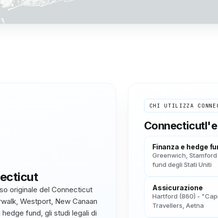
CHI UTILIZZA
CONNE
Connecticut
l'
Finanza e hedge f
Greenwich, Stamford 
fund degli Stati Uniti
ecticut
Assicurazione
isso originale del Connecticut
Hartford (860) - "Cap
orwalk, Westport, New Canaan
Travellers, Aetna
 hedge fund, gli studi legali di