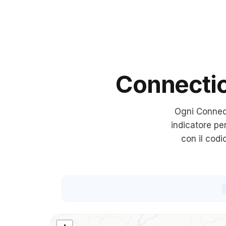
Connecti
Ogni
Connec
indicatore pe
con il cod