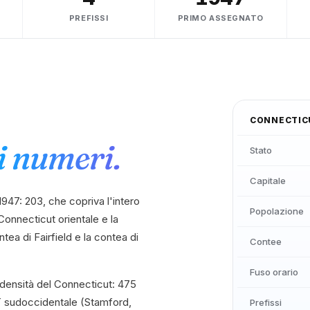
PREFISSI
PRIMO ASSEGNATO
CONNECTIC
i numeri.
Stato
Capitale
947: 203, che copriva l'intero
Popolazione
Connecticut orientale e la
ea di Fairfield e la contea di
Contee
Fuso orario
 densità del Connecticut: 475
CT sudoccidentale (Stamford,
Prefissi