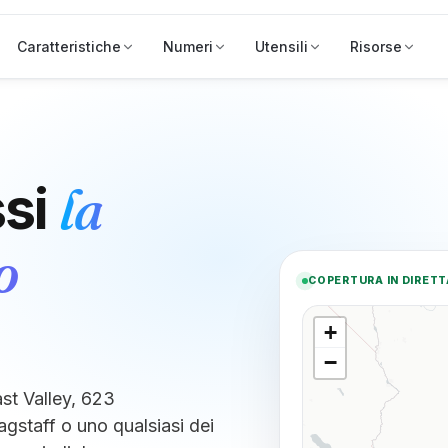
Caratteristiche
Numeri
Utensili
Risorse
la
si
o
COPERTURA IN DIRETT
+
−
st Valley, 623
gstaff o uno qualsiasi dei