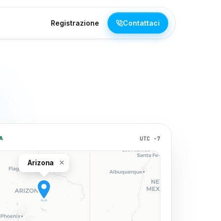
Registrazione
Contattaci
UTC −7
A
×
Arizona