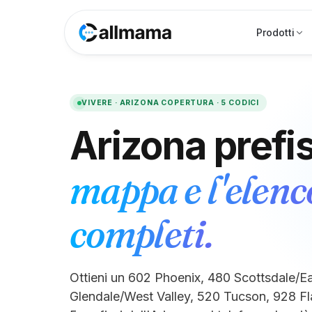
Prodotti
VIVERE ·
ARIZONA
COPERTURA ·
5
CODICI
Arizona
prefis
mappa e l'elenc
completi.
Ottieni un 602 Phoenix, 480 Scottsdale/Ea
Glendale/West Valley, 520 Tucson, 928 Fla