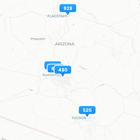
928
623
602
480
520