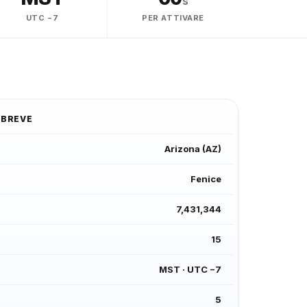
s
UTC −7
PER ATTIVARE
 BREVE
Arizona
(
AZ
)
Fenice
7,431,344
15
MST
·
UTC −7
5