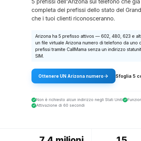
5 prefissi dell'Arizona sul telefono che g
completa dei prefissi dello stato del Grand
che i tuoi clienti riconosceranno.
Arizona
ha
5
prefisso attivo
s
—
602, 480, 623
e alt
un file virtuale
Arizona
numero di telefono da uno qu
prefissi tramite CallMama senza un indirizzo statun
SIM.
Ottenere
UN
Arizona
numero
Sfoglia
5
co
Non è richiesto alcun indirizzo negli Stati Uniti
Funzio
Attivazione di 60 secondi
7,4 milioni
15