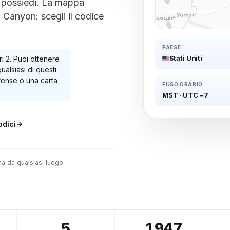
ià possiedi. La mappa
 Canyon: scegli il codice
PAESE
Stati Uniti
ri 2
. Puoi ottenere
alsiasi di questi
itense o una carta
FUSO ORARIO
MST
·
UTC −7
dici
na da qualsiasi luogo
5
1947