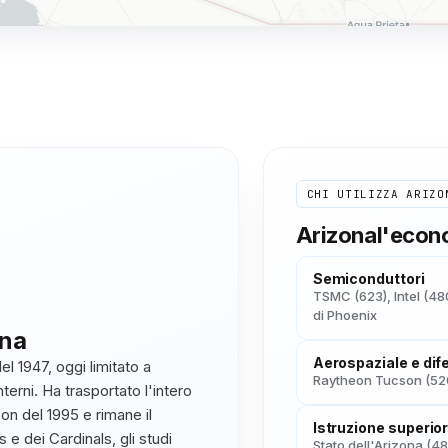
CHI UTILIZZA
ARIZO
Arizona
l'eco
Semiconduttori
TSMC (623), Intel (48
di Phoenix
ona
Aerospaziale e dif
el 1947, oggi limitato a
Raytheon Tucson (520
terni. Ha trasportato l'intero
on del 1995 e rimane il
Istruzione superio
s e dei Cardinals, gli studi
Stato dell'Arizona (4