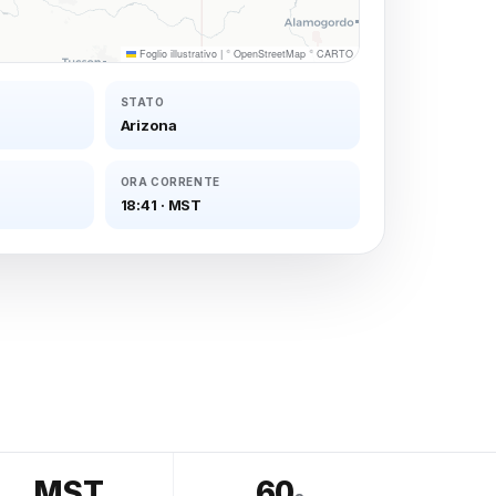
Foglio illustrativo
|
©
OpenStreetMap
©
CARTO
STATO
Arizona
ORA CORRENTE
18:41
·
MST
MST
60