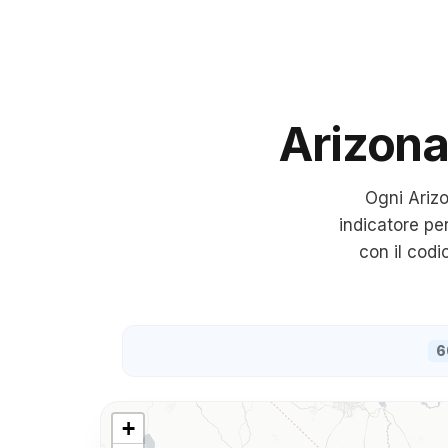
Arizon
Ogni
Ariz
indicatore pe
con il cod
6
+