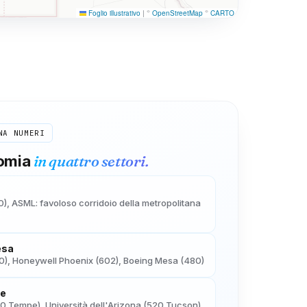
Foglio illustrativo
|
©
OpenStreetMap
©
CARTO
NA
NUMERI
in quattro settori.
nomia
0), ASML: favoloso corridoio della metropolitana
esa
), Honeywell Phoenix (602), Boeing Mesa (480)
re
80 Tempe), Università dell'Arizona (520 Tucson)