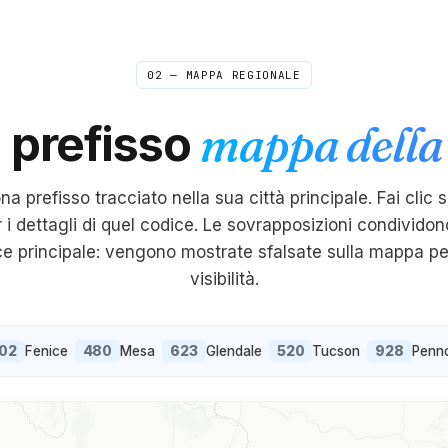
02 — MAPPA REGIONALE
a
prefisso
mappa della 
ona
prefisso tracciato nella sua città principale. Fai clic 
r i dettagli di quel codice. Le sovrapposizioni condividon
ice principale: vengono mostrate sfalsate sulla mappa p
visibilità.
02
480
623
520
928
Fenice
·
Mesa
·
Glendale
·
Tucson
·
Penn