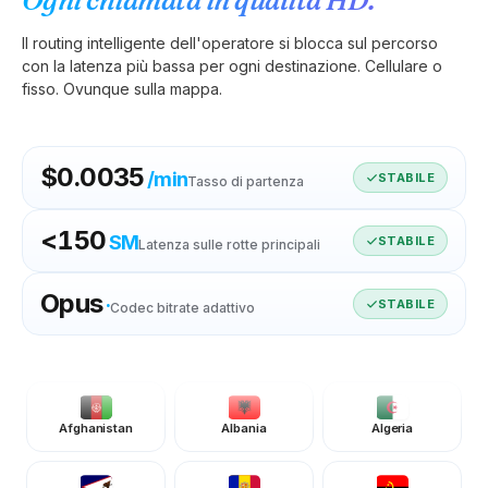
Ogni chiamata in qualità HD.
Il routing intelligente dell'operatore si blocca sul percorso
con la latenza più bassa per ogni destinazione. Cellulare o
fisso. Ovunque sulla mappa.
$0.0035
/min
STABILE
Tasso di partenza
<
150
SM
STABILE
Latenza sulle rotte principali
Opus
·
STABILE
Codec bitrate adattivo
Afghanistan
Albania
Algeria