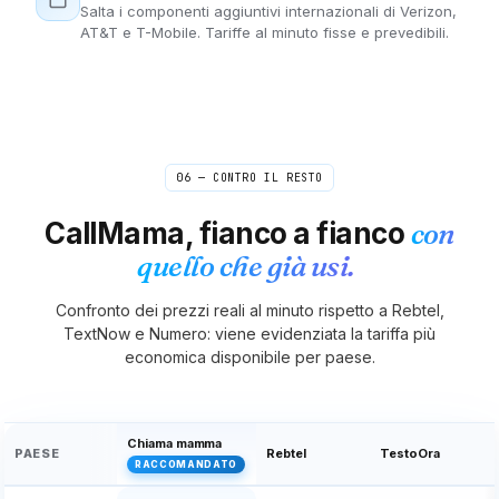
Salta i componenti aggiuntivi internazionali di Verizon,
AT&T e T-Mobile. Tariffe al minuto fisse e prevedibili.
Nigeria
Niue
Corea del nord
N. Isole Marianne
Norvegia
Oman
06 — CONTRO IL RESTO
CallMama, fianco a fianco
con
Pakistan
Palau
Palestina
quello che già usi.
Panama
Papua Nuova
Paraguay
Confronto dei prezzi reali al minuto rispetto a Rebtel,
Guinea
TextNow e Numero: viene evidenziata la tariffa più
economica disponibile per paese.
Perù
Filippine
Polonia
Chiama mamma
PAESE
Rebtel
TestoOra
RACCOMANDATO
Portogallo
Porto Rico
Qatar