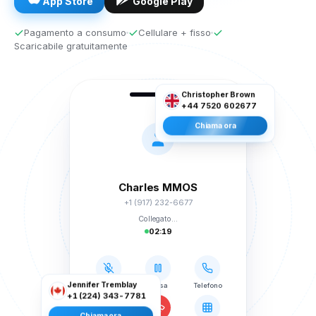
App Store
Google Play
Pagamento a consumo
Cellulare + fisso
Scaricabile gratuitamente
Christopher Brown
+44 7520 602677
Chiama ora
Charles MMOS
+1 (917) 232-6677
Collegato...
02:19
Muto
Presa
Telefono
Jennifer Tremblay
+1 (224) 343-7781