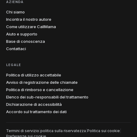
stavo ascoltando. Il centesimo cadde all'istante.
AZIENDA
Adesso registro quasi tutte le lezioni dal mio laptop.
"
Chi siamo
Approvato dagli insegnanti
Chiamante verificato
Incontra il nostro autore
Come utilizzare CallMama
Aiuto e supporto
Cristoforo
C
Glasgow → prospettive fredde
Base di conoscenza
"
Le chiamate a freddo con un numero internazionale
Contattaci
sconosciuto ti fanno ignorare ogni volta. Mostrare un
numero locale che corrisponde al paese del
potenziale cliente ha effettivamente raddoppiato il mio
LEGALE
tasso di risposta. Funzionalità semplice, impatto
Politica di utilizzo accettabile
enorme sui miei numeri.
"
Avviso di registrazione delle chiamate
Tasso di risposta 2x
Chiamante verificato
Politica di rimborso e cancellazione
Elenco dei sub-responsabili del trattamento
Elena
Dichiarazione di accessibilità
E
Roma → Buenos Aires
Accordo sul trattamento dei dati
"
Centesimi al minuto e più chiaro delle mie normali
telefonate. Sembra che mia madre sia nella stanza
accanto, non in un altro continente. Prima razionavo le
Termini di servizio
|
politica sulla riservatezza
|
Politica sui cookie
|
chiamate, ora compongo il numero ogni volta che
Preferenze sui cookie