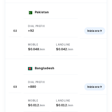
Pakistan
Repubblica
Chad
Chile
Centrafricana
+92
02
Inizia ora
Cina
Colombia
Comore
$0.048
$0.042
/min
/min
Isole Cook
Costa Rica
Croazia
Bangladesh
Cuba
Cipro
Repubblica Ceca
+880
03
Inizia ora
Repubblica
Danimarca
Diego Garcia
Democratica del
Congo
$0.012
$0.012
/min
/min