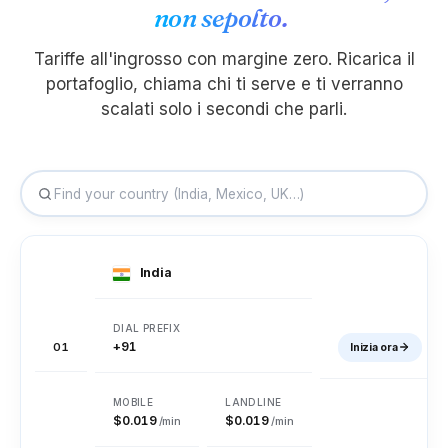
non sepolto.
Belize
Benin
Bermuda
Tariffe all'ingrosso con margine zero. Ricarica il
portafoglio, chiama chi ti serve e ti verranno
Bhutan
Bolivia
Bosnia ed
scalati solo i secondi che parli.
Erzegovina
Botswana
Brasile
Isole Vergini
britanniche
India
Brunei
Bulgaria
Burkina Faso
+91
01
Inizia ora
Burundi
Cambogia
Camerun
$0.019
$0.019
/min
/min
Canada
Isole di Capo Verde
Isole Cayman