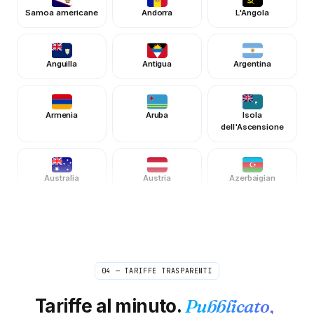
Samoa americane
Andorra
L'Angola
Anguilla
Antigua
Argentina
Armenia
Aruba
Isola
dell'Ascensione
Australia
Austria
Azerbaigian
Bahamas
Bahrein
Bangladesh
04 — TARIFFE TRASPARENTI
Barbados
Bielorussia
Belgio
Tariffe al minuto.
Pubblicato,