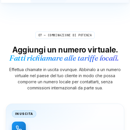
Sudafrica
Corea del Sud
Sudan del Sud
07 — COMBINAZIONE DI POTENZA
Spagna
Sri Lanka
Sant'Elena
Aggiungi un numero virtuale.
Fatti richiamare alle tariffe locali.
Saint Kitts
Santa Lucia
San Martino
Effettua chiamate in uscita ovunque. Abbinalo a un numero
virtuale nel paese del tuo cliente in modo che possa
San Pietro
San Vincenzo
Sudan
comporre un numero locale per contattarti, senza
commissioni internazionali da parte sua.
Suriname
Swaziland
Svezia
IN USCITA
Svizzera
Siria
Taiwan