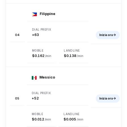
Gibuti
Dominica
Repubblica
Dominicana
Filippine
Timor Est
Ecuador
Egitto
+63
04
Inizia ora
El Salvador
Guinea Equatoriale
Eritrea
$0.162
$0.138
/min
/min
Estonia
Etiopia
Isole Faroe
Messico
Isole Falkland
Figi
Finlandia
+52
05
Inizia ora
Francia
Guiana francese
Polinesia francese
$0.012
$0.005
/min
/min