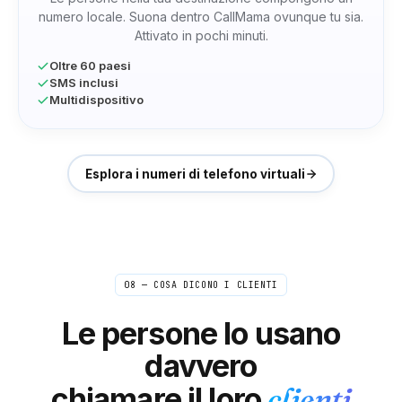
numero locale. Suona dentro CallMama ovunque tu sia.
Uzbekistan
Vanuatu
Venezuela
Attivato in pochi minuti.
Oltre 60 paesi
SMS inclusi
Vietnam
Wallis e Futuna
Samoa occidentali
Multidispositivo
Yemen
Zambia
Zimbabwe
Esplora i numeri di telefono virtuali
Linnea
L
Stoccolma → Redattori USA/Regno Unito
"
Check-in rapidi e conferme con gli editori avvengono
08 — COSA DICONO I CLIENTI
tutto il giorno. Farli a livello internazionale con il mio
normale telefono è diventato costoso in fretta. Ora è
Le persone lo usano
così economico che non ci penso più: la cosa più
vicina alla gratuità.
"
davvero
Fuori di testa, nel budget
Chiamante verificato
chiamare il loro
clienti