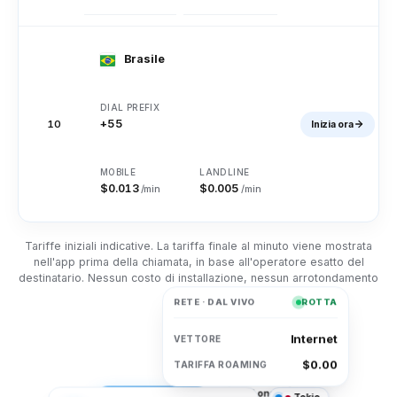
Laos
Lettonia
Libano
Brasile
Lesoto
Liberia
Libia
+55
10
Inizia ora
Liechtenstein
Lituania
Lussemburgo
$0.013
$0.005
/min
/min
Macao
Macedonia
Madagascar
Tariffe iniziali indicative. La tariffa finale al minuto viene mostrata
nell'app prima della chiamata, in base all'operatore esatto del
Malawi
Malaysia
Maldive
destinatario. Nessun costo di installazione, nessun arrotondamento
al minuto.
RETE · DAL VIVO
ROTTA
Mali
Malta
Isole Marshall
Internet
VETTORE
$0.00
TARIFFA ROAMING
Martinica
La Mauritania
Maurizio
Londra
Tokio
San Francisco
+1