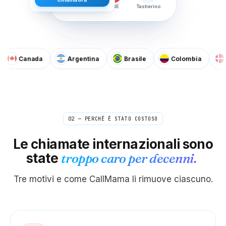
Chiama ora
Messaggio
FINE
Tastierino
Canada
Argentina
Brasile
Colombia
Danim
02 — PERCHÉ È STATO COSTOSO
Le chiamate internazionali sono
state
troppo caro per decenni.
Tre motivi e come CallMama li rimuove ciascuno.