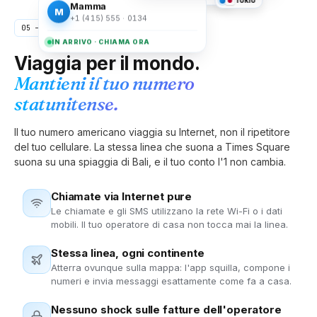
Mamma
M
+1 (415) 555 · 0134
05 — VIETATO ROAMING
IN ARRIVO · CHIAMA ORA
Messico
Micronesia
Moldavia
Viaggia per il mondo.
Mantieni il tuo numero
statunitense.
Monaco
Mongolia
Montenegro
Il tuo numero americano viaggia su Internet, non il ripetitore
del tuo cellulare. La stessa linea che suona a Times Square
Montserrat
Marocco
Mozambico
suona su una spiaggia di Bali, e il tuo conto l'1 non cambia.
Chiamate via Internet pure
Myanmar
Namibia
Nauru
Le chiamate e gli SMS utilizzano la rete Wi-Fi o i dati
mobili. Il tuo operatore di casa non tocca mai la linea.
Stessa linea, ogni continente
Nepal
Paesi Bassi
Nuova Caledonia
Atterra ovunque sulla mappa: l'app squilla, compone i
numeri e invia messaggi esattamente come fa a casa.
Nuova Zelanda
Nicaragua
Niger
Nessuno shock sulle fatture dell'operatore