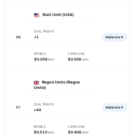
Gabon
Gambia
Georgia
Stati Uniti (USA)
Germania
Ghana
Gibilterra
+1
06
Inizia ora
Grecia
Groenlandia
Grenada
$0.008
$0.008
/min
/min
Guadalupa
Guam
Guatemala
Regno Unito (Regno
Unito)
Guinea
Guinea Bissau
Guyana
07
Inizia ora
+44
Haiti
Honduras
Hong Kong
$0.510
$0.408
/min
/min