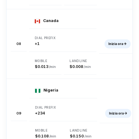
Ungheria
Islanda
India
Canada
Indonesia
Iran
Iraq
+1
08
Inizia ora
Irlanda
Israele
Italia
$0.013
$0.008
/min
/min
Costa d'Avorio
Giamaica
Giappone
Nigeria
Giordania
Kazakistan
Kenia
+234
09
Inizia ora
Kiribati
Kuwait
Kirghizistan
$0.108
$0.150
/min
/min