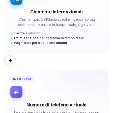
Chiamate internazionali
Tagikistan
Tanzania
Tailandia
Chiama fuori. CallMama sceglie il percorso più
economico e chiaro in tempo reale, ogni volta.
Togo
Tokelau
Tonga
Tariffe al minuto
Ottimizzazione del percorso in tempo reale
Paghi solo per quello che chiami
Trinidad
Tunisia
Tacchino
Turkmenistan
Turks e Caicos
Tuvalu
IN ENTRATA
Uganda
Ucraina
Emirati Arabi Uniti
Regno Unito
Uruguay
U.S.A.
Numero di telefono virtuale
Le persone nella tua destinazione compongono un