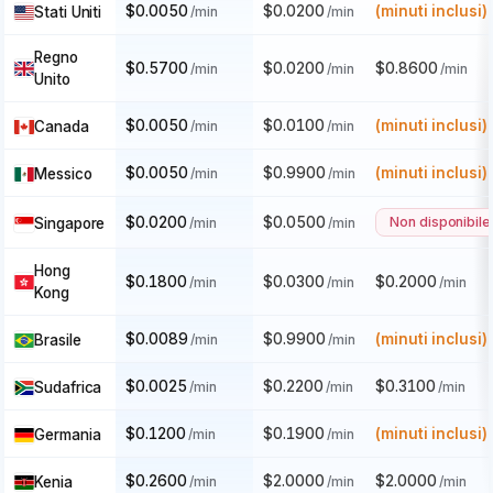
$0.0050
$0.0200
(minuti inclusi)
Stati Uniti
/min
/min
Regno
$0.5700
$0.0200
$0.8600
/min
/min
/min
Kosovo
Rep. del Congo
Isola della Riunione
Unito
$0.0050
$0.0100
(minuti inclusi)
Canada
/min
/min
Romania
Russia
Ruanda
$0.0050
$0.9900
(minuti inclusi)
Messico
/min
/min
$0.0200
$0.0500
Non disponibile
Singapore
/min
/min
San Marino
Sao Tomé
Arabia Saudita
Hong
$0.1800
$0.0300
$0.2000
/min
/min
/min
Kong
Senegal
Serbia
Seychelles
$0.0089
$0.9900
(minuti inclusi)
Brasile
/min
/min
$0.0025
$0.2200
$0.3100
Sudafrica
/min
/min
/min
Sierra Leone
Singapore
Slovacchia
$0.1200
$0.1900
(minuti inclusi)
Germania
/min
/min
Slovenia
Isole Salomone
Somalia
$0.2600
$2.0000
$2.0000
Kenia
/min
/min
/min