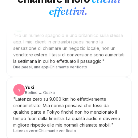
effettivi.
Diego
D
Città del Messico → Madrid
"
Ho un numero spagnolo e uno britannico sulla stessa
app. I miei clienti in entrambi i paesi hanno la
sensazione di chiamare un negozio locale, non un
venditore estero. I tassi di conversione sono aumentati
la settimana in cui ho effettuato il passaggio.
"
Due paesi, una app
Chiamante verificato
Yuki
Y
Berlino → Osaka
"
Latenza zero su 9.000 km: ho effettivamente
cronometrato. Mia nonna pensava che fossi da
qualche parte a Tokyo finché non ho menzionato il
tempo fuori dalla finestra. La qualità audio è davvero
migliore rispetto alle mie normali chiamate mobili.
"
Latenza zero
Chiamante verificato
Isabella