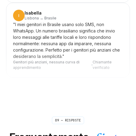
I
Lisbona → Brasile
"
I miei genitori in Brasile usano solo SMS, non
WhatsApp. Un numero brasiliano significa che invio
loro messaggi alle tariffe locali e loro rispondono
normalmente: nessuna app da imparare, nessuna
configurazione. Perfetto per i genitori più anziani che
desiderano la semplicità.
"
Genitori più anziani, nessuna curva di
Chiamante
apprendimento
verificato
Daniele
D
Seoul → Clienti statunitensi
"
Inoltra la mia linea americana al mio cellulare coreano
quando sono a casa, spegnilo durante le riunioni. I
clienti a New York mi raggiungono ovunque io sia e
non sanno mai che sono a Seoul. L'installazione
richiedeva pochi tocchi, non un pomeriggio.
"
Distanza invisibile
Chiamante verificato
09 — RISPOSTE