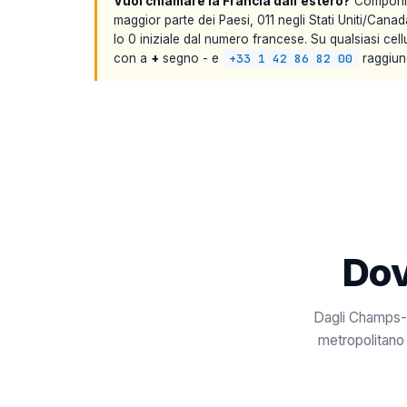
Vuoi chiamare la Francia dall'estero?
Componi i
maggior parte dei Paesi, 011 negli Stati Uniti/Canada
lo 0 iniziale dal numero francese. Su qualsiasi cellul
con a
+
segno - e
+33 1 42 86 82 00
raggiung
Dov
Dagli Champs-É
metropolitano 