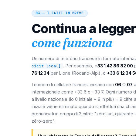
03 — I FATTI IN BREVE
Continua a legge
come funziona
Un numero di telefono francese in formato interna
. Per esempio,
+33 1 42 86 82 00
p
digit local]
76 12 34
per Lione (Rodano-Alpi), o
+33 6 12 34 5
I numeri di cellulare francesi iniziano con
06
O
07
a
internazionale come +33 6 o +33 7. Ogni numero di
a livello nazionale (lo 0 iniziale + 9 in più) = 9 cifre
iniziale viene eliminato quando si effettua una chia
pronunciati in gruppi di 2 cifre: "zéro-un, quarant
zéro-zéro".