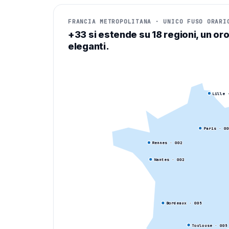
FRANCIA METROPOLITANA · UNICO FUSO ORARI
+33 si estende su 18 regioni, un or
eleganti.
Lille
·
Paris
· 0
0
Rennes
· 0
02
Nantes
· 0
02
Bordeaux
· 0
05
Toulouse
· 0
05