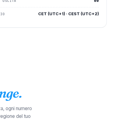
00
I USCITA
CET (UTC+1) · CEST (UTC+2)
RIO
nge.
za, ogni numero
regione del tuo