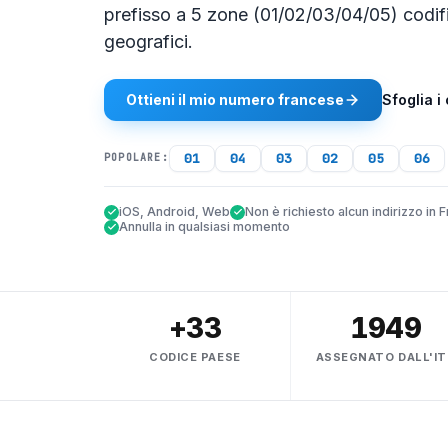
prefisso a 5 zone (01/02/03/04/05) codifi
geografici.
Ottieni il mio numero francese
Sfoglia i
01
04
03
02
05
06
POPOLARE:
iOS, Android, Web
Non è richiesto alcun indirizzo in 
Annulla in qualsiasi momento
+33
1949
CODICE PAESE
ASSEGNATO DALL'IT