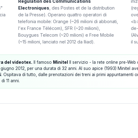
Régulation des Communications
ini
3"
Electroniques
, des Postes et de la distribution
(re
cia
de la Presse). Operano quattro operatori di
ove
telefonia mobile: Orange (~26 milioni di abbonati,
<b>
l'ex France Télécom), SFR (~20 milioni),
de-
Bouygues Telecom (~20 milioni) e Free Mobile
(Al
(~15 milioni, lanciato nel 2012 da Iliad).
il 
ra del videotex.
Il famoso
Minitel
Il servizio - la rete online pre-Web
giugno 2012, per una durata di 32 anni. Al suo apice (1993) Minitel avev
N. Ospitava di tutto, dalle prenotazioni dei treni ai primi appuntamenti
di 11 anni.