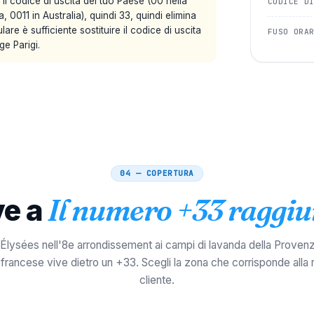
l codice di uscita del tuo Paese (00 nella
CODICE D
, 0011 in Australia), quindi 33, quindi elimina
are è sufficiente sostituire il codice di uscita
FUSO ORA
e Parigi.
04 — COPERTURA
e a
Il numero +33 raggiu
lysées nell'8e arrondissement ai campi di lavanda della Proven
francese vive dietro un +33. Scegli la zona che corrisponde alla 
cliente.