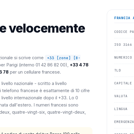
FRANCIA
A
re velocemente
CODICE P
ISO 3166
zionale si scrive come
+33 [zone] [8-
NUMERICO
er Parigi (interno 01 42 86 82 00),
+33 4 78
TLD
6 78
per un cellulare francese.
 livello nazionale - scritto a livello
CAPITALE
 telefono francese è esattamente di 10 cifre
VALUTA
 a livello internazionale dopo il +33. Lo 0
mata dall'estero. I numeri francesi sono
LINGUA
e-deux, quatre-vingt-six, quatre-vingt-deux,
EMERGENZ