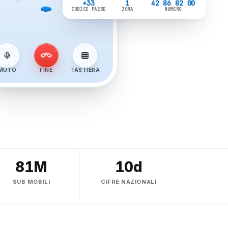
+33
1
42 86 82 00
CODICE PAESE
ZONA
NUMERO
MUTO
FINE
TASTIERA
81M
10d
SUB MOBILI
CIFRE NAZIONALI