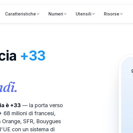
Caratteristiche
Numeri
Utensili
Risorse
cia
+33
ndi.
cia è +33
— la porta verso
68 milioni di francesi,
tra Orange, SFR, Bouygues
l'UE con un sistema di