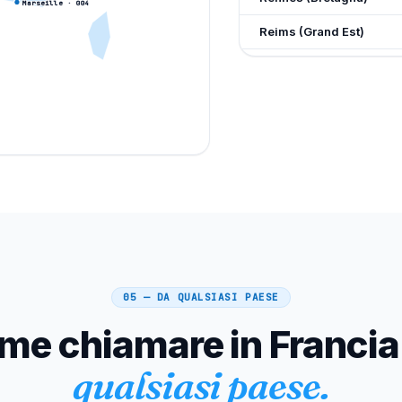
Marseille
· 0
04
Reims (Grand Est)
Le Havre (Normandia)
Saint-Étienne
Tolone (Var)
Grenoble (Alpi)
Digione (Borgogna)
Angers (Paesi della Loir
Nîmes (Gard)
05 — DA QUALSIASI PAESE
Villeurbanne (metropolit
me chiamare in Francia
Aix-en-Provence
qualsiasi paese.
Brest (Finisterre)