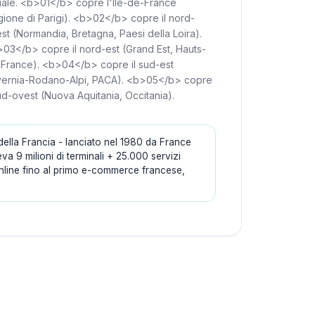
ziale. <b>01</b> copre l'Île-de-France
gione di Parigi). <b>02</b> copre il nord-
st (Normandia, Bretagna, Paesi della Loira).
03</b> copre il nord-est (Grand Est, Hauts-
France). <b>04</b> copre il sud-est
vernia-Rodano-Alpi, PACA). <b>05</b> copre
sud-ovest (Nuova Aquitania, Occitania).
 della Francia - lanciato nel 1980 da France
a 9 milioni di terminali + 25.000 servizi
 online fino al primo e-commerce francese,