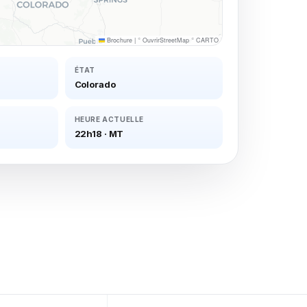
Brochure
|
©
OuvrirStreetMap
©
CARTO
ÉTAT
Colorado
HEURE ACTUELLE
22h18
·
MT