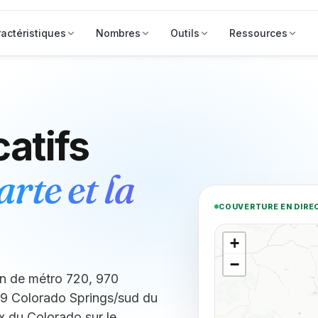
actéristiques
Nombres
Outils
Ressources
catifs
arte et la
COUVERTURE EN DIRE
+
−
n de métro 720, 970
9 Colorado Springs/sud du
x du Colorado sur le