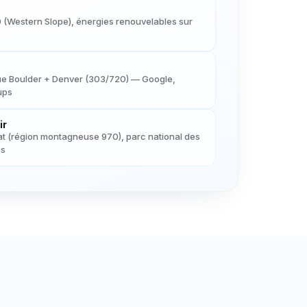
0 (Western Slope), énergies renouvelables sur
ue Boulder + Denver (303/720) — Google,
tups
ir
at (région montagneuse 970), parc national des
es