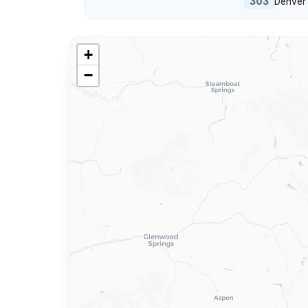
303
Denver
+
−