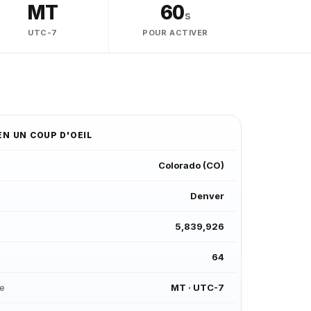
MT
60
s
UTC-7
POUR ACTIVER
EN UN COUP D'OEIL
Colorado
(
CO
)
Denver
5,839,926
64
re
MT
·
UTC-7