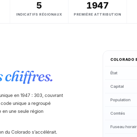
5
1947
INDICATIFS RÉGIONAUX
PREMIÈRE ATTRIBUTION
COLORADO
 chiffres.
État
Capital
 unique en 1947 : 303, couvrant
Population
e code unique a regroupé
e en une seule région
Comtés
Fuseau horai
on du Colorado s’accélérait.