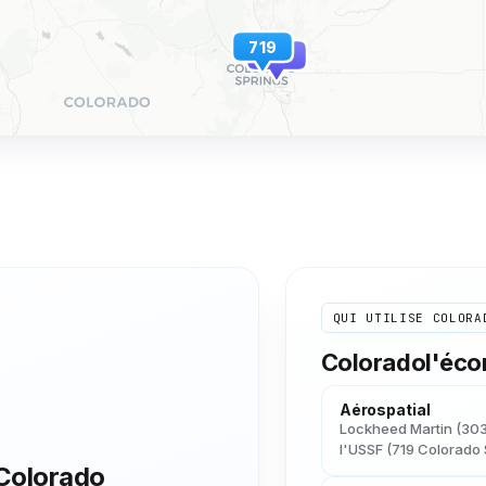
719
983
QUI UTILISE
COLORA
Colorado
l'éc
Aérospatial
Lockheed Martin (303 
l'USSF (719 Colorado 
Colorado