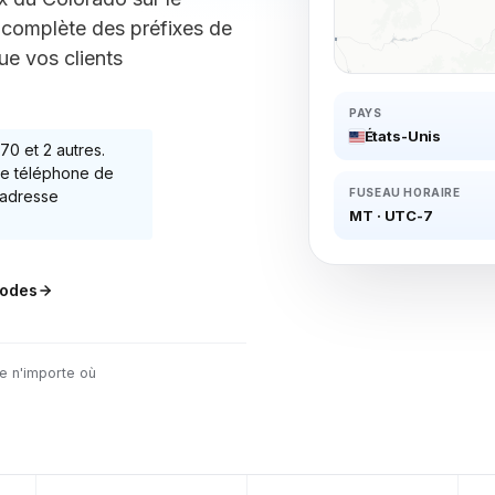
 complète des préfixes de
ue vos clients
PAYS
États-Unis
970
et 2 autres
.
e téléphone de
FUSEAU HORAIRE
 adresse
MT
·
UTC-7
odes
e n'importe où