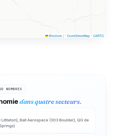
Brochure
|
©
OuvrirStreetMap
©
CARTO
DO
NOMBRES
dans quatre secteurs.
onomie
Littleton), Ball Aerospace (303 Boulder), QG de
Springs)