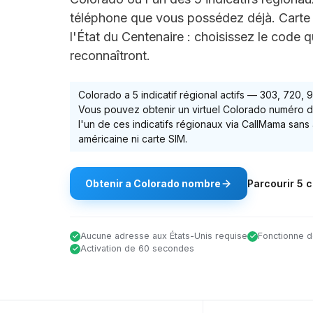
téléphone que vous possédez déjà. Carte
l'État du Centenaire : choisissez le code q
reconnaîtront.
Colorado
a
5
indicatif régional actif
s
—
303, 720, 
Vous pouvez obtenir un virtuel
Colorado
numéro d
l'un de ces indicatifs régionaux via CallMama sans
américaine ni carte SIM.
Obtenir
a
Colorado
nombre
Parcourir
5
c
Aucune adresse aux États-Unis requise
Fonctionne d
Activation de 60 secondes