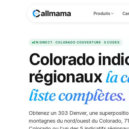
Produits
Car
EN DIRECT ·
COLORADO
COUVERTURE ·
5
CODES
Colorado
indi
la c
régionaux
liste complètes.
Obtenez un 303 Denver, une superpositio
montagnes du nord/ouest du Colorado, 71
Colorado ou l'un des 5 indicatifs régionau