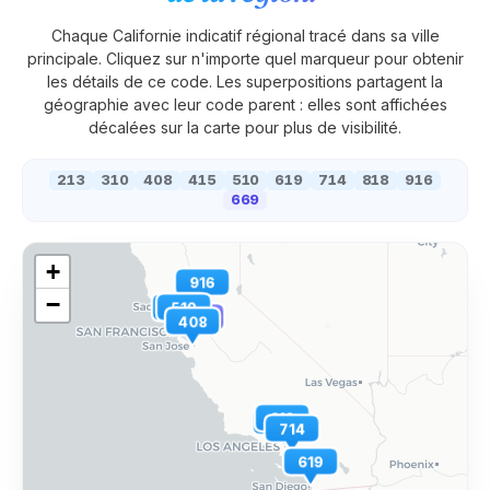
Chaque
Californie
indicatif régional tracé dans sa ville
principale. Cliquez sur n'importe quel marqueur pour obtenir
les détails de ce code. Les superpositions partagent la
géographie avec leur code parent : elles sont affichées
décalées sur la carte pour plus de visibilité.
213
310
408
415
510
619
714
818
916
669
+
916
−
415
510
669
408
818
310
213
714
619