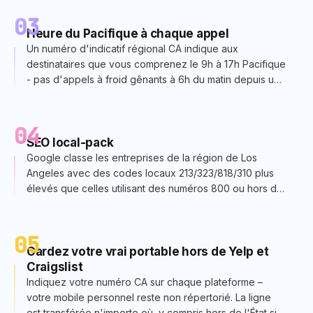
03
Heure du Pacifique à chaque appel
Un numéro d'indicatif régional CA indique aux
destinataires que vous comprenez le 9h à 17h Pacifique
- pas d'appels à froid gênants à 6h du matin depuis un
préfixe 212 New York.
04
SEO local-pack
Google classe les entreprises de la région de Los
Angeles avec des codes locaux 213/323/818/310 plus
élevés que celles utilisant des numéros 800 ou hors de
l'État. Impact réel sur la visibilité des packs de cartes.
05
Gardez votre vrai portable hors de Yelp et
Craigslist
Indiquez votre numéro CA sur chaque plateforme –
votre mobile personnel reste non répertorié. La ligne
est transférée n'importe où, y compris hors de l'État si