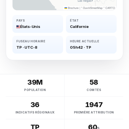
Brochure
|
©
OuvrirStreetMap
©
CARTO
PAYS
ÉTAT
États-Unis
Californie
FUSEAU HORAIRE
HEURE ACTUELLE
TP
·
UTC-8
05h42
·
TP
39M
58
POPULATION
COMTÉS
36
1947
INDICATIFS RÉGIONAUX
PREMIÈRE ATTRIBUTION
TP
60
s