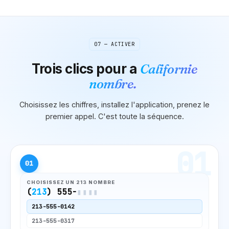
07 — ACTIVER
Trois clics pour
a
Californie
nombre.
Choisissez les chiffres, installez l'application, prenez le
premier appel. C'est toute la séquence.
01
01
CHOISISSEZ UN
213
NOMBRE
(
213
) 555-
▮▮▮▮
213
-555-0142
213
-555-0317