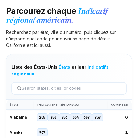
Parcourez chaque
Indicatif
régional américain.
Recherchez par état, ville ou numéro, puis cliquez sur
n'importe quel code pour ouvrir sa page de détails.
Californie
est ici aussi.
Liste des États-Unis
États
et leur
Indicatifs
régionaux
ÉTAT
INDICATIFS RÉGIONAUX
COMPTER
6
Alabama
205
251
256
334
659
938
1
Alaska
907