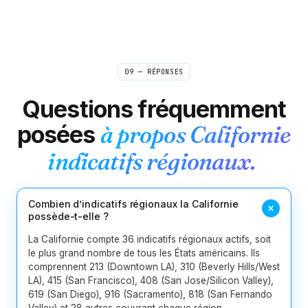
786
813
850
904
954
229
404
470
478
678
706
9
Géorgie
762
770
912
09 — RÉPONSES
1
Hawaii
808
Questions fréquemment
2
Idaho
208
986
posées
à propos
Californie
indicatifs régionaux.
217
224
309
312
331
618
13
Illinois
630
708
773
779
815
847
872
Combien d’indicatifs régionaux la Californie
possède-t-elle ?
219
260
317
463
574
765
8
Indiana
La Californie compte 36 indicatifs régionaux actifs, soit
812
930
le plus grand nombre de tous les États américains. Ils
comprennent 213 (Downtown LA), 310 (Beverly Hills/West
5
Iowa
319
515
563
641
712
LA), 415 (San Francisco), 408 (San Jose/Silicon Valley),
619 (San Diego), 916 (Sacramento), 818 (San Fernando
Valley) et 28 autres couvrant chaque région.