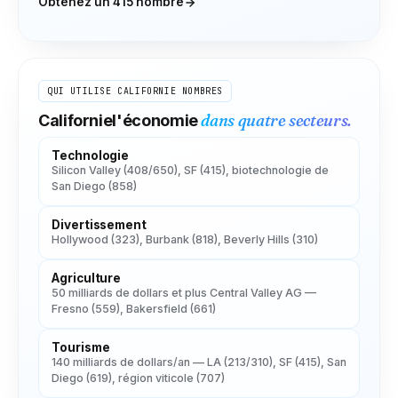
Obtenez un
415
nombre
QUI UTILISE
CALIFORNIE
NOMBRES
dans quatre secteurs.
Californie
l'économie
Technologie
Silicon Valley (408/650), SF (415), biotechnologie de
San Diego (858)
Divertissement
Hollywood (323), Burbank (818), Beverly Hills (310)
Agriculture
50 milliards de dollars et plus Central Valley AG —
Fresno (559), Bakersfield (661)
Tourisme
140 milliards de dollars/an — LA (213/310), SF (415), San
Diego (619), région viticole (707)