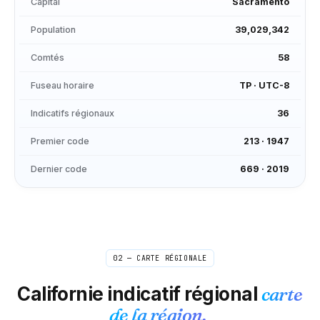
Capital
Sacramento
Population
39,029,342
Comtés
58
Fuseau horaire
TP
·
UTC-8
Indicatifs régionaux
36
Premier code
213
·
1947
Dernier code
669
·
2019
02 — CARTE RÉGIONALE
Californie
indicatif régional
carte
de la région.