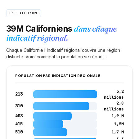
06 — ATTEINDRE
39M
Californiens
dans chaque
indicatif régional.
Chaque
Californie
l'indicatif régional couvre une région
distincte. Voici comment la population se répartit.
POPULATION PAR INDICATION RÉGIONALE
3,2
213
millions
2,8
310
millions
408
1,9 M
415
1,5M
510
1,7 M