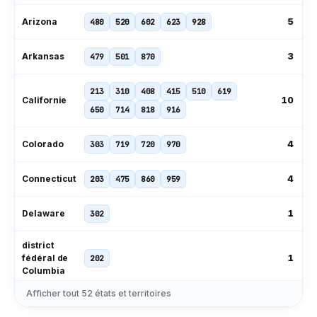
5
Arizona
480
520
602
623
928
3
Arkansas
479
501
870
213
310
408
415
510
619
10
Californie
650
714
818
916
4
Colorado
303
719
720
970
4
Connecticut
203
475
860
959
1
Delaware
302
district
1
fédéral de
202
Columbia
Afficher tout
52
états et territoires
239
305
321
407
561
727
11
Floride