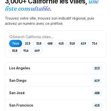
3,000+
Californie
les villes,
une
liste consultable.
Trouvez votre ville, trouvez son indicatif régional, puis
activez un numéro avec ce préfixe.
Tous
213
310
408
415
510
619
714
818
916
669
Los Angeles
213
San Diego
619
San José
408
San Francisco
415