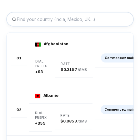
Afghanistan
01
Commencez mainten
$0.3157
/SMS
+93
Albanie
02
Commencez mainten
$0.0859
/SMS
+355