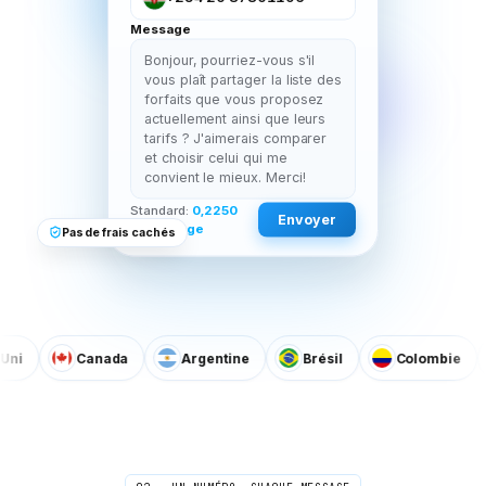
Message
Bonjour, pourriez-vous s'il
vous plaît partager la liste des
forfaits que vous proposez
actuellement ainsi que leurs
tarifs ? J'aimerais comparer
et choisir celui qui me
convient le mieux. Merci!
Standard:
0,2250
Envoyer
$/message
Pas de frais cachés
Canada
Argentine
Brésil
Colombie
D