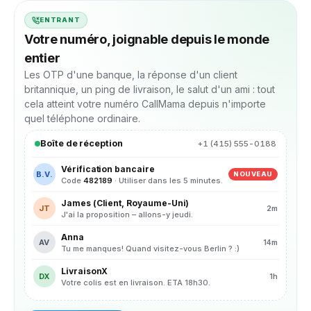
ENTRANT
Votre numéro, joignable depuis le monde
entier
Les OTP d'une banque, la réponse d'un client
britannique, un ping de livraison, le salut d'un ami : tout
cela atteint votre numéro CallMama depuis n'importe
quel téléphone ordinaire.
Boîte de réception
+1 (415) 555-0188
Vérification bancaire
B.V.
NOUVEAU
Code
482189
· Utiliser dans les 5 minutes.
James (Client, Royaume-Uni)
JT
2m
J'ai la proposition – allons-y jeudi.
Anna
AV
14m
Tu me manques! Quand visitez-vous Berlin ? :)
LivraisonX
DX
1h
Votre colis est en livraison. ETA 18h30.