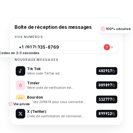
Boîte de réception des messages
100% sécurisé
VOS NUMÉROS
+1 (917) 335-8769
7
Codes en 2-3 secondes
NOUVEAUX MESSAGES
Tik Tok
482917
Votre code TikTok est…
Tinder
009897
Votre code de vérification est…
Bourdon
112777
Utilisez 208874 pour vous connecter…
Vie privée
X (Twitter)
899912
Code de confirmation de connexion…