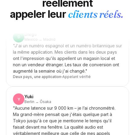
réellement
appeler leur
clients réels.
Diégo
Angola
D
Mexico → Madrid
"
J'ai un numéro espagnol et un numéro britannique sur
06
Commencez mainten
la même application. Mes clients dans les deux pays
ont l'impression qu'ils appellent un magasin local et
$0.2420
/SMS
+244
non un vendeur étranger. Les taux de conversion ont
augmenté la semaine où j'ai changé.
"
Deux pays, une application
Appelant vérifié
Anguilla
Yuki
Y
07
Commencez mainte
Berlin → Ōsaka
"
Aucune latence sur 9 000 km – je l’ai chronométré.
$0.2655
/SMS
+1264
Ma grand-mère pensait que j'étais quelque part à
Tokyo jusqu'à ce que je mentionne le temps qu'il
faisait devant ma fenêtre. La qualité audio est
véritablement meilleure que celle de mes appels
Antigua-et-Barbuda
mobiles habituels.
"
Zéro latence
Appelant vérifié
08
Commencez mainte