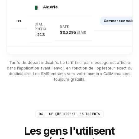
Algérie
03
Commencez mainten
$0.2295
/SMS
+213
Samoa américaines
Tarifs de départ indicatifs. Le tarif final par message est affiché
dans l'application avant l'envoi, en fonction de l'opérateur exact du
04
Commencez mainte
destinataire. Les SMS entrants vers votre numéro CallMama sont
toujours gratuits.
$0.0258
/SMS
+1684
Linnéa
L
Stockholm → éditeurs US/UK
"
Des enregistrements rapides et des confirmations
avec les éditeurs ont lieu toute la journée. Les faire à
Andorre
l’international sur mon téléphone normal est vite
06 — CE QUE DISENT LES CLIENTS
devenu cher. Maintenant, c'est tellement bon marché
05
Commencez mainten
que je n'y pense plus – c'est ce qui se rapproche le
Les gens l'utilisent
plus de la gratuité.
"
$0.0725
/SMS
+376
Loin de l'esprit, dans le budget
Appelant vérifié