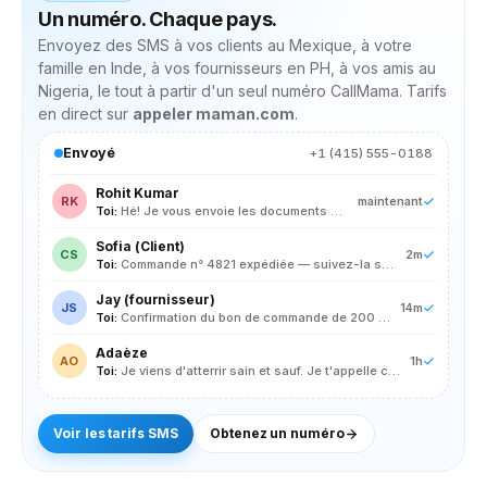
Un numéro. Chaque pays.
Envoyez des SMS à vos clients au Mexique, à votre
famille en Inde, à vos fournisseurs en PH, à vos amis au
Nigeria, le tout à partir d'un seul numéro CallMama. Tarifs
en direct sur
appeler maman.com
.
Envoyé
+1 (415) 555-0188
Rohit Kumar
RK
maintenant
Toi:
Hé! Je vous envoie les documents maintenant.
Sofia (Client)
CS
2m
Toi:
Commande n° 4821 expédiée — suivez-la sur cm.io/t/4821
Jay (fournisseur)
JS
14m
Toi:
Confirmation du bon de commande de 200 unités pour mai.
Adaèze
AO
1h
Toi:
Je viens d'atterrir sain et sauf. Je t'appelle ce soir.
Voir les tarifs SMS
Obtenez un numéro