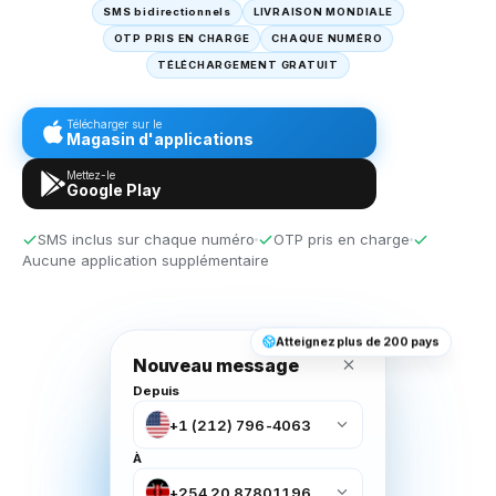
SMS bidirectionnels
LIVRAISON MONDIALE
OTP PRIS EN CHARGE
CHAQUE NUMÉRO
TÉLÉCHARGEMENT GRATUIT
Télécharger sur le
Magasin d'applications
Mettez-le
Google Play
SMS inclus sur chaque numéro
OTP pris en charge
Aucune application supplémentaire
Atteignez plus de 200 pays
Nouveau message
Depuis
+1 (212) 796-4063
À
+254 20 87801196