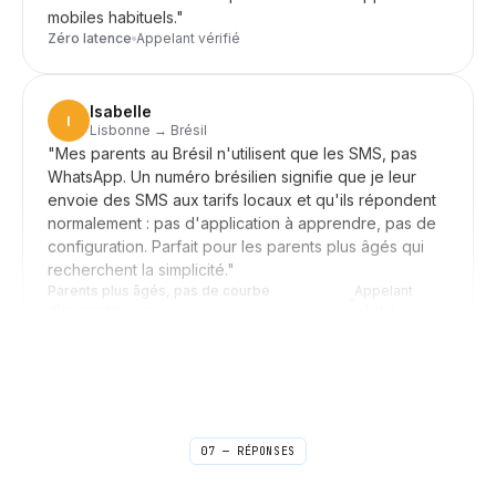
$0.2353
/SMS
+1268
Isabelle
I
Lisbonne → Brésil
"
Mes parents au Brésil n'utilisent que les SMS, pas
WhatsApp. Un numéro brésilien signifie que je leur
Argentine
envoie des SMS aux tarifs locaux et qu'ils répondent
normalement : pas d'application à apprendre, pas de
09
Commencez mainte
configuration. Parfait pour les parents plus âgés qui
recherchent la simplicité.
"
$0.0555
/SMS
+54
Parents plus âgés, pas de courbe
Appelant
d’apprentissage
vérifié
Arménie
Daniel
D
Séoul → Clients américains
10
Commencez mainten
"
Transférez ma ligne américaine vers mon mobile
coréen lorsque je suis à la maison, éteignez-la
$0.2088
/SMS
+374
pendant les réunions. Les clients de New York me
contactent où que je sois et ils ne savent jamais que je
07 — RÉPONSES
suis à Séoul. L'installation s'est déroulée en quelques
clics, pas un après-midi.
"
Aruba