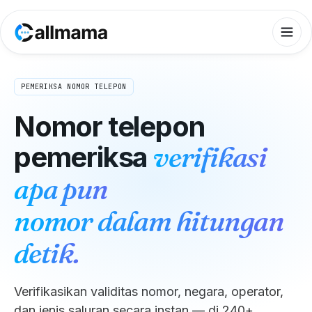
PEMERIKSA NOMOR TELEPON
Nomor telepon
pemeriksa
verifikasi
apa pun
nomor dalam hitungan
detik.
Verifikasikan validitas nomor, negara, operator,
dan jenis saluran secara instan — di 240+