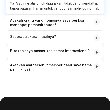
Ya. Alat ini gratis untuk digunakan, tidak perlu mendaftar,
tanpa batasan harian untuk penggunaan individu normal.
Apakah orang yang nomornya saya periksa
mendapat pemberitahuan?
Tidak. Pencarian dilakukan terhadap data penomoran
Seberapa akurat hasilnya?
publik dan catatan operator. Pemilik nomor tersebut tidak
pernah dihubungi atau diberitahu.
Validitasnya sangat akurat — didasarkan pada rencana
Bisakah saya memeriksa nomor internasional?
penomoran resmi. Jenis operator dan jalur sudah akurat
pada saat pemeriksaan, namun dapat berubah jika
Ya. Pemeriksa ini mendukung 240+ negara dan wilayah.
nomor ditransfer ke operator baru segera setelahnya.
Akankah alat tersebut memberi tahu saya nama
Cukup masukkan kode negara atau pilih negara dari
pemiliknya?
dropdown.
Tidak. Nama pemilik tidak dikembalikan oleh pemeriksa
standar. Untuk data nama pemanggil jika tersedia,
gunakan Reverse Phone Lookup.