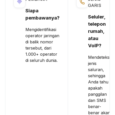
GARIS
Siapa
Seluler,
pembawanya?
telepon
Mengidentifikasi
rumah,
operator jaringan
atau
di balik nomor
VoIP?
tersebut, dari
1.000+ operator
Mendeteksi
di seluruh dunia.
jenis
saluran,
sehingga
Anda tahu
apakah
panggilan
dan SMS
benar-
benar akan