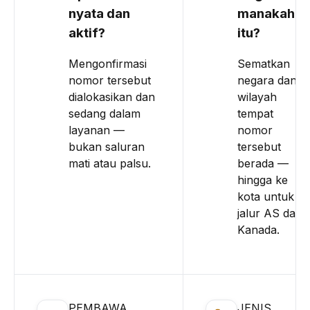
nyata dan
manakah
aktif?
itu?
Mengonfirmasi
Sematkan
nomor tersebut
negara dan
dialokasikan dan
wilayah
sedang dalam
tempat
layanan —
nomor
bukan saluran
tersebut
mati atau palsu.
berada —
hingga ke
kota untuk
jalur AS dan
Kanada.
PEMBAWA
JENIS