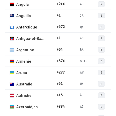
+244
AO
Angola
2
+1
IA
Anguilla
1
+672
QA
Antarctique
6
+1
AG
Antigua-et-Barbuda
1
+54
RA
Argentine
5
+374
SUIS
Arménie
3
+297
AW
Aruba
2
+61
UA
Australie
6
+43
À
Autriche
4
+994
AZ
Azerbaïdjan
9