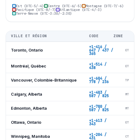
Est (UTC−5/−4)
Centre (UTC−6/−5)
Montagne (UTC−7/−6)
Pacifique (UTC−8/−7)
Atlantique (UTC−4/−3)
Terre-Neuve (UTC−3:30/−2:30)
VILLE ET RÉGION
CODE
ZONE
+1-416 /
Toronto, Ontario
647 / 437 /
ET
365
+1-514 /
Montréal, Québec
ET
438
+1-604 /
Vancouver, Colombie-Britannique
TP
778 / 236
+1-403 /
Calgary, Alberta
MT
587 / 825
+1-780 /
Edmonton, Alberta
MT
587 / 825
+1-613 /
Ottawa, Ontario
ET
343
+1-204 /
Winnipeg, Manitoba
CT
431