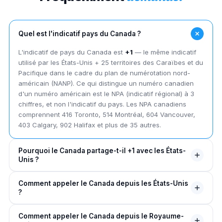
Quel est l'indicatif pays du Canada ?
L'indicatif de pays du Canada est
+1
— le même indicatif
utilisé par les États-Unis + 25 territoires des Caraïbes et du
Pacifique dans le cadre du plan de numérotation nord-
américain (NANP). Ce qui distingue un numéro canadien
d'un numéro américain est le NPA (indicatif régional) à 3
chiffres, et non l'indicatif du pays. Les NPA canadiens
comprennent 416 Toronto, 514 Montréal, 604 Vancouver,
403 Calgary, 902 Halifax et plus de 35 autres.
Pourquoi le Canada partage-t-il +1 avec les États-
Unis ?
Le Canada et les États-Unis ont conçu conjointement le
Comment appeler le Canada depuis les États-Unis
plan de numérotation nord-américain (NANP) en 1947,
?
lorsque AT&T + Bell Labs ont créé le système de
numérotation téléphonique unifié. Le Canada est un
Depuis les États-Unis, vous n'avez pas besoin de
Comment appeler le Canada depuis le Royaume-
membre fondateur du NANP depuis le début. L'indicatif de
composer le 011+1 : composez simplement le numéro