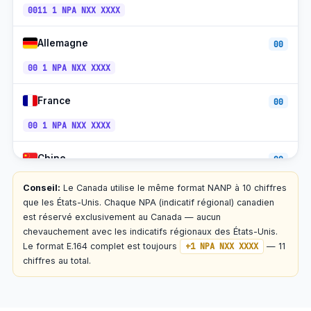
0011 1 NPA NXX XXXX
+1-905 /
St.Catharines, Ontario
ET
289
+1-902 /
Allemagne
00
Halifax + Atlantique, N.-É.
À
782
00 1 NPA NXX XXXX
NT
St. John's, T.-N.-L.
+1-709
(UTC−3:30)
France
+1-902 /
00
Charlottetown, Î.-P.-É.
À
782
00 1 NPA NXX XXXX
Yellowknife, Territoires du Nord-Ouest
+1-867
MT
Chine
TP
00
Whitehorse, Yukon
+1-867
(toute
l'année)
00 1 NPA NXX XXXX
Conseil:
Le Canada utilise le même format NANP à 10 chiffres
Iqaluit, Nunavut
+1-867
ET
que les États-Unis. Chaque NPA (indicatif régional) canadien
Japon
est réservé exclusivement au Canada — aucun
010
+1-800 /
888 / 877 /
Sans frais (1-800, etc.)
chevauchement avec les indicatifs régionaux des États-Unis.
tous
866 / 855 /
010 1 NPA NXX XXXX
844 / 833
Le format E.164 complet est toujours
+1 NPA NXX XXXX
— 11
chiffres au total.
Mexique
00
00 1 NPA NXX XXXX