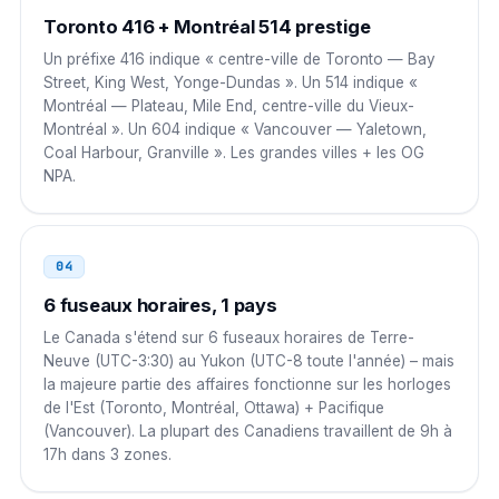
Toronto 416 + Montréal 514 prestige
Émirats arabes unis
00
Un préfixe 416 indique « centre-ville de Toronto — Bay
Street, King West, Yonge-Dundas ». Un 514 indique «
00 1 NPA NXX XXXX
Montréal — Plateau, Mile End, centre-ville du Vieux-
Montréal ». Un 604 indique « Vancouver — Yaletown,
Corée du Sud
001
Coal Harbour, Granville ». Les grandes villes + les OG
NPA.
001 1 NPA NXX XXXX
Singapour
001
04
001 1 NPA NXX XXXX
6 fuseaux horaires, 1 pays
Russie
8 10
Le Canada s'étend sur 6 fuseaux horaires de Terre-
Neuve (UTC-3:30) au Yukon (UTC-8 toute l'année) – mais
8 10 1 NPA NXX XXXX
la majeure partie des affaires fonctionne sur les horloges
de l'Est (Toronto, Montréal, Ottawa) + Pacifique
(Vancouver). La plupart des Canadiens travaillent de 9h à
17h dans 3 zones.