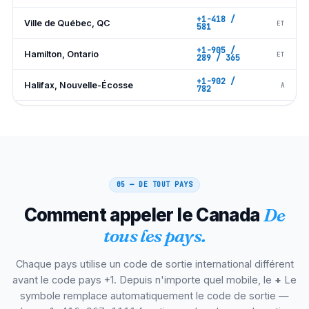
+1-418 /
Ville de Québec, QC
ET
581
+1-905 /
Hamilton, Ontario
ET
289 / 365
+1-902 /
Halifax, Nouvelle-Écosse
À
782
+1-905 /
Mississauga, Ontario
ET
289
+1-905 /
Brampton, Ontario
ET
289
+1-604 /
Surrey, Colombie-Britannique
TP
778
05 — DE TOUT PAYS
+1-450 /
Laval, Québec
Comment appeler le Canada
De
ET
579
tous les pays.
+1-519 /
Londres, Ontario
ET
226
Chaque pays utilise un code de sortie international différent
+1-905 /
Markham, Ontario
ET
289
avant le code pays +1. Depuis n'importe quel mobile, le
+
Le
symbole remplace automatiquement le code de sortie —
+1-905 /
Vaughan, Ontario
ET
289