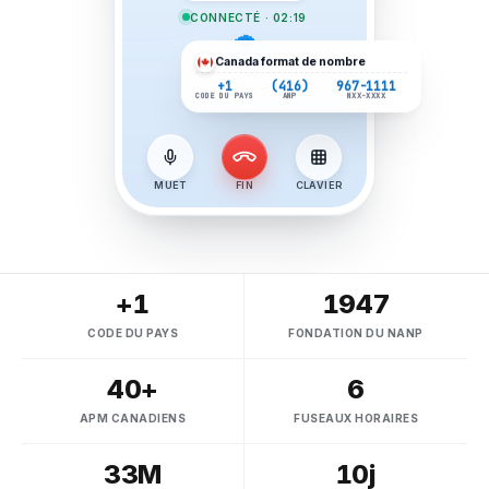
CONNECTÉ · 02:19
Canada
format de nombre
+1
(416)
967-1111
CODE DU PAYS
ANP
NXX-XXXX
MUET
FIN
CLAVIER
+1
1947
CODE DU PAYS
FONDATION DU NANP
40+
6
APM CANADIENS
FUSEAUX HORAIRES
33M
10j