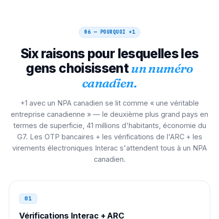
Brésil
00 21
00 21 1 NPA NXX XXXX
06 — POURQUOI
+1
Six raisons pour lesquelles les
Italie
00
gens choisissent
un numéro
00 1 NPA NXX XXXX
canadien.
Espagne
00
+1 avec un NPA canadien se lit comme « une véritable
00 1 NPA NXX XXXX
entreprise canadienne » — le deuxième plus grand pays en
termes de superficie, 41 millions d'habitants, économie du
Pays-Bas
G7. Les OTP bancaires + les vérifications de l'ARC + les
00
virements électroniques Interac s'attendent tous à un NPA
00 1 NPA NXX XXXX
canadien.
Philippines
00
00 1 NPA NXX XXXX
01
Vérifications Interac + ARC
Pakistan
00