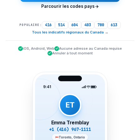
Parcourir les codes pays
416
514
604
403
780
613
POPULAIRE:
Tous les indicatifs régionaux du Canada
→
iOS, Android, Web
Aucune adresse au Canada requise
Annuler à tout moment
9:41
ET
Emma Tremblay
+1 (416) 967-1111
Toronto, Ontario