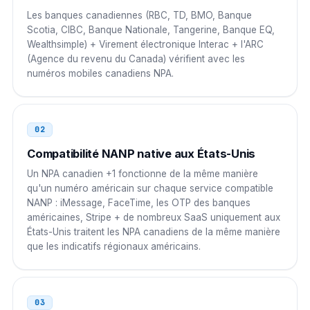
Les banques canadiennes (RBC, TD, BMO, Banque
00 1 NPA NXX XXXX
Scotia, CIBC, Banque Nationale, Tangerine, Banque EQ,
Wealthsimple) + Virement électronique Interac + l'ARC
Bangladesh
00
(Agence du revenu du Canada) vérifient avec les
numéros mobiles canadiens NPA.
00 1 NPA NXX XXXX
Nigeria
009
02
009 1 NPA NXX XXXX
Compatibilité NANP native aux États-Unis
Afrique du Sud
00
Un NPA canadien +1 fonctionne de la même manière
qu'un numéro américain sur chaque service compatible
00 1 NPA NXX XXXX
NANP : iMessage, FaceTime, les OTP des banques
américaines, Stripe + de nombreux SaaS uniquement aux
Egypte
00
États-Unis traitent les NPA canadiens de la même manière
que les indicatifs régionaux américains.
00 1 NPA NXX XXXX
Arabie Saoudite
00
03
00 1 NPA NXX XXXX