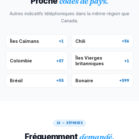
Proche
codes de pays.
Autres indicatifs téléphoniques dans la même région que
Canada
.
Îles Caïmans
Chili
+1
+56
Îles Vierges
Colombie
+57
+1
britanniques
Brésil
Bonaire
+55
+599
10 — RÉPONSES
Fréquemment
demandé.