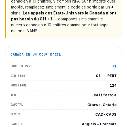
canadien à 10 chiffres, y compris NPA. Sur n'importe quel
mobile, remplacez simplement le code de sortie par un
+
signe.
Les appels des États-Unis vers le Canada n'ont
pas besoin du 011 + 1
— composez simplement le
numéro canadien à 10 chiffres comme pour tout appel
national NANP.
CANADA
EN UN COUP D'ŒIL
+1
CODE DU PAYS
CA · PEUT
OIN 3166
124
NUMÉRIQUE
.Californie
TLD
Ottawa, Ontario
CAPITAL
CAD · CAD$
DEVISE
Anglais + Français
LANGUES