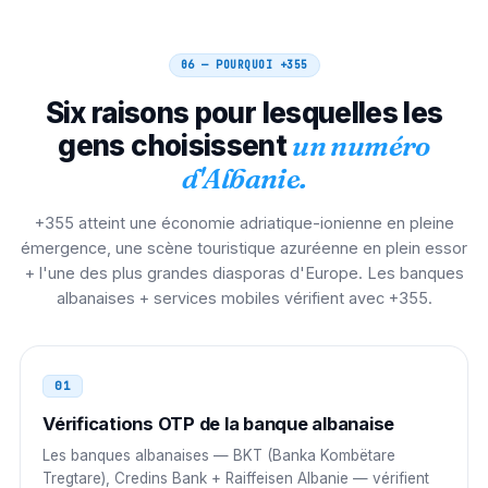
Pays-Bas
00
06 — POURQUOI
+355
00 355 N NNN NNNN
Six raisons pour lesquelles les
gens choisissent
un numéro
France
00
d'Albanie.
00 355 N NNN NNNN
+355 atteint une économie adriatique-ionienne en pleine
Espagne
00
émergence, une scène touristique azuréenne en plein essor
00 355 N NNN NNNN
+ l'une des plus grandes diasporas d'Europe. Les banques
albanaises + services mobiles vérifient avec +355.
Monténégro
00
00 355 N NNN NNNN
01
Belgique
00
Vérifications OTP de la banque albanaise
00 355 N NNN NNNN
Les banques albanaises — BKT (Banka Kombëtare
Tregtare), Credins Bank + Raiffeisen Albanie — vérifient