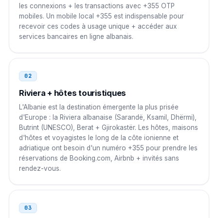
Macédoine du Nord
les connexions + les transactions avec +355 OTP
00
mobiles. Un mobile local +355 est indispensable pour
00 355 N NNN NNNN
recevoir ces codes à usage unique + accéder aux
services bancaires en ligne albanais.
Irlande
00
00 355 N NNN NNNN
02
Chine
00
Riviera + hôtes touristiques
00 355 N NNN NNNN
L'Albanie est la destination émergente la plus prisée
d'Europe : la Riviera albanaise (Sarandë, Ksamil, Dhërmi),
Inde
Butrint (UNESCO), Berat + Gjirokastër. Les hôtes, maisons
00
d'hôtes et voyagistes le long de la côte ionienne et
00 355 N NNN NNNN
adriatique ont besoin d'un numéro +355 pour prendre les
réservations de Booking.com, Airbnb + invités sans
Japon
010
rendez-vous.
010 355 N NNN NNNN
Corée du Sud
03
001