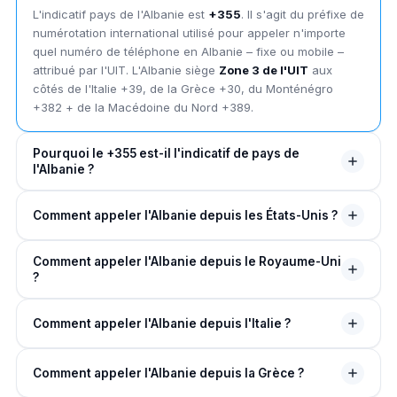
L'indicatif pays de l'Albanie est
+355
. Il s'agit du préfixe de
numérotation international utilisé pour appeler n'importe
quel numéro de téléphone en Albanie – fixe ou mobile –
attribué par l'UIT. L'Albanie siège
Zone 3 de l'UIT
aux
côtés de l'Italie +39, de la Grèce +30, du Monténégro
+382 + de la Macédoine du Nord +389.
Pourquoi le +355 est-il l'indicatif de pays de
l'Albanie ?
L'indicatif de pays +355 a été attribué à l'Albanie par l'UIT,
Comment appeler l'Albanie depuis les États-Unis ?
le plaçant ainsi en
Zone 3 de l'UIT
couvrant l’Europe du
Sud et centrale. L'Albanie, la Grèce +30 + l'Italie +39
Depuis les États-Unis, composez
011
(code de sortie
forment un bloc de numérotation méditerranéen serré,
Comment appeler l'Albanie depuis le Royaume-Uni
NANP), puis
355
, puis supprimez le premier 0 du numéro
avec +355 unique à la République d'Albanie.
?
albanais. Exemple:
011 355 4 234 5678
pour Tirana,
ou
011 355 67 234 5678
pour un mobile albanais. Sur
Depuis le Royaume-Uni, composez
00
(code de sortie du
n'importe quel mobile, remplacez 011 par
+
.
Comment appeler l'Albanie depuis l'Italie ?
Royaume-Uni), puis
355
, puis supprimez le premier 0.
Exemple :
00 355 52 234 567
pour Durrës. Ou utiliser
Depuis l'Italie, composez
00
(code de sortie Italie), puis
+355 4 234 5678
depuis n’importe quel mobile
Comment appeler l'Albanie depuis la Grèce ?
355
, puis supprimez le premier 0. Exemple :
00 355 33
britannique.
234 567
pour Vlora. L'Italie abrite l'une des plus grandes