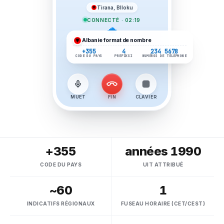
Tirana, Blloku
CONNECTÉ · 02:19
Albanie
format de nombre
+355
4
234 5678
CODE DU PAYS
PREFIKSI
NUMÉROS DE TÉLÉPHONE
MUET
FIN
CLAVIER
+355
années 1990
CODE DU PAYS
UIT ATTRIBUÉ
~60
1
INDICATIFS RÉGIONAUX
FUSEAU HORAIRE (CET/CEST)