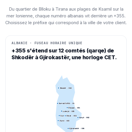
Du quartier de Blloku à Tirana aux plages de Ksamil sur la
mer Ionienne, chaque numéro albanais vit derrière un +355.
Choisissez le préfixe qui correspond à la ville de votre client.
ALBANIE · FUSEAU HORAIRE UNIQUE
+355 s'étend sur 12 comtés (qarqe) de
Shkodër à Gjirokastër, une horloge CET.
Shkodër
· 0
22
Tirana
· 0
4
Durrës
· 0
52
Elbasan
· 0
54
Lushnjë
· 0
35
Fier
· 0
34
Berat
· 0
32
Korçë
· 0
82
Vlorë
· 0
33
Gjirokastër
· 0
84