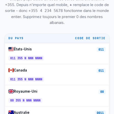
Gramsh
+355-513
CET/CEST
+355. Depuis n'importe quel mobile,
+
remplace le code de
Permet
+355-813
CET/CEST
sortie - donc
fonctionne dans le monde
+355 4 234 5678
entier. Supprimez toujours le premier 0 des nombres
Ksamil (Côte d'Azur)
+355-852
CET/CEST
albanais.
Dhërmi (Côte d'Azur)
+355-393
CET/CEST
DU PAYS
CODE DE SORTIE
Vodafone Mobile (06)
+355-67
CET/CEST
Un mobile albanais
+355-69
CET/CEST
États-Unis
011
Un portable (068)
011 355 N NNN NNNN
+355-68
CET/CEST
Mobile hérité (06)
+355-6x
CET/CEST
Canada
011
Sans frais (0800)
+355-800
CET/CEST
011 355 N NNN NNNN
Métro de Tirana
+355-4
CET/CEST
Royaume-Uni
00
00 355 N NNN NNNN
Australie
0011