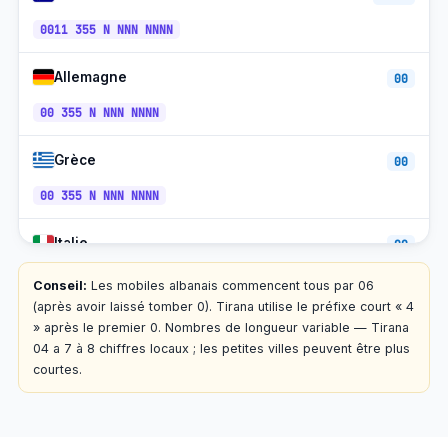
0011 355 N NNN NNNN
Allemagne
00
00 355 N NNN NNNN
Grèce
00
00 355 N NNN NNNN
Italie
00
00 355 N NNN NNNN
Conseil:
Les mobiles albanais commencent tous par 06
(après avoir laissé tomber 0). Tirana utilise le préfixe court « 4
Suisse
» après le premier 0. Nombres de longueur variable — Tirana
00
04 a 7 à 8 chiffres locaux ; les petites villes peuvent être plus
00 355 N NNN NNNN
courtes.
Kosovo
00
00 355 N NNN NNNN