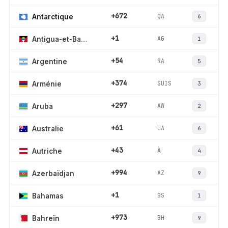
+672
QA
Antarctique
6
+1
AG
Antigua-et-Barbuda
1
+54
RA
Argentine
5
+374
SUIS
Arménie
3
+297
AW
Aruba
2
+61
UA
Australie
6
+43
À
Autriche
4
+994
AZ
Azerbaïdjan
9
+1
BS
Bahamas
1
+973
BH
Bahreïn
9