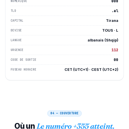
008
NUMÉRIQUE
.al
TLD
Tirana
CAPITAL
TOUS · L
DEVISE
albanais (Shqip)
LANGUE
112
URGENCE
00
CODE DE SORTIE
CET (UTC+1) · CEST (UTC+2)
FUSEAU HORAIRE
04 — COUVERTURE
Où un
Le numéro +355 atteint.