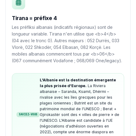
Tirana = préfixe 4
Les préfiksi albanais (indicatifs régionaux) sont de
longueur variable. Tirana n'en utilise que <b>4</b>
(04 avec le tronc 0). Autres majeurs : 052 Durrës, 033
Vlorë, 022 Shkodër, 054 Elbasan, 082 Korçë. Les
mobiles albanais commencent tous par <b>06</b>
(067 communément Vodafone ; 068/069 One/legacy).
L'Albanie est la destination émergente
la plus prisée d'Europe.
La Riviera
albanaise – Saranda, Ksamil, Dhërmi –
rivalise avec les îles grecques pour les
plages ioniennes ; Butrint est un site du
patrimoine mondial de l'UNESCO ; Berat +
Gjirokastër sont des « villes de pierre » de
SAVIEZ-VOUS
l'UNESCO. L'Albanie est candidate à l'UE
(négociations d'adhésion ouvertes en
2022), compte une énorme diaspora en