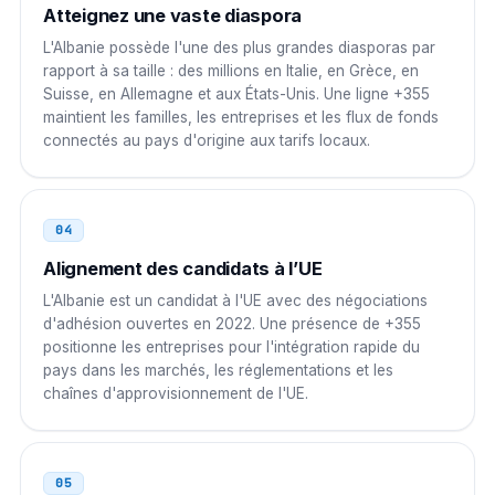
Atteignez une vaste diaspora
001 355 N NNN NNNN
L'Albanie possède l'une des plus grandes diasporas par
Singapour
001
rapport à sa taille : des millions en Italie, en Grèce, en
Suisse, en Allemagne et aux États-Unis. Une ligne +355
001 355 N NNN NNNN
maintient les familles, les entreprises et les flux de fonds
connectés au pays d'origine aux tarifs locaux.
Émirats arabes unis
00
00 355 N NNN NNNN
04
Russie
8 10
Alignement des candidats à l’UE
8 10 355 N NNN NNNN
L'Albanie est un candidat à l'UE avec des négociations
d'adhésion ouvertes en 2022. Une présence de +355
Brésil
00 21
positionne les entreprises pour l'intégration rapide du
pays dans les marchés, les réglementations et les
00 21 355 N NNN NNNN
chaînes d'approvisionnement de l'UE.
Afrique du Sud
00
00 355 N NNN NNNN
05