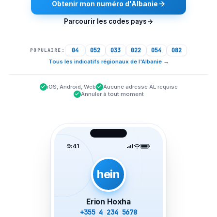
Obtenir mon numéro d'Albanie
Parcourir les codes pays
04
052
033
022
054
082
POPULAIRE:
Tous les indicatifs régionaux de l'Albanie
→
iOS, Android, Web
Aucune adresse AL requise
Annuler à tout moment
9:41
hein
Erion Hoxha
+355 4 234 5678