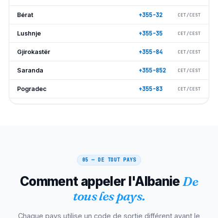
Bérat
+355-32
CET/CEST
Lushnje
+355-35
CET/CEST
Gjirokastër
+355-84
CET/CEST
Saranda
+355-852
CET/CEST
Pogradec
+355-83
CET/CEST
Kavaje
+355-57
CET/CEST
Lezhë
+355-215
CET/CEST
Kukes
+355-24
CET/CEST
05 — DE TOUT PAYS
Peshkopi
+355-218
CET/CEST
Comment appeler l'Albanie
De
Burrel
+355-217
CET/CEST
tous les pays.
Kruje
+355-511
CET/CEST
Chaque pays utilise un code de sortie différent avant le