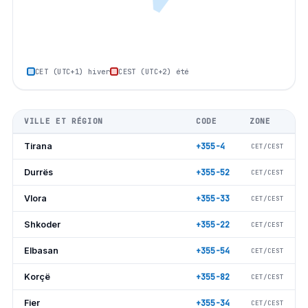
CET (UTC+1) hiver
CEST (UTC+2) été
VILLE ET RÉGION
CODE
ZONE
Tirana
+355-4
CET/CEST
Durrës
+355-52
CET/CEST
Vlora
+355-33
CET/CEST
Shkoder
+355-22
CET/CEST
Elbasan
+355-54
CET/CEST
Korçë
+355-82
CET/CEST
Fier
+355-34
CET/CEST