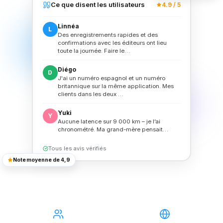
Ce que disent les utilisateurs
4.9 / 5
Linnéa
L
Des enregistrements rapides et des
confirmations avec les éditeurs ont lieu
toute la journée. Faire le
…
Diégo
D
J'ai un numéro espagnol et un numéro
britannique sur la même application. Mes
clients dans les deux
…
Yuki
Y
Aucune latence sur 9 000 km – je l’ai
chronométré. Ma grand-mère pensait
…
Tous les avis vérifiés
Note moyenne de 4,9