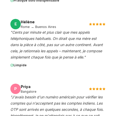
Pratique solo indispensable
Hélène
E
Rome → Buenos Aires
"
Cents par minute et plus clair que mes appels
téléphoniques habituels. On dirait que ma mère est
dans la pièce à côté, pas sur un autre continent. Avant
cela, je rationnais les appels – maintenant, je compose
simplement chaque fois que je pense à elle.
"
Limpide
Priya
P
Bangalore
"
J'avais besoin d'un numéro américain pour vérifier les
comptes qui n'acceptent pas les comptes indiens. Les
OTP sont arrivés en quelques secondes, à chaque fois.
Honnêtement, je ne m'attendais pas à ce que ce soit