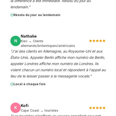
la différence a été immédiate. Résolu du jour au
lendemain.
"
Résolu du jour au lendemain
Nathalie
N
Kiev → Clients
allemands/britanniques/américains
"
J'ai des clients en Allemagne, au Royaume-Uni et aux
États-Unis. Appeler Berlin affiche mon numéro de Berlin,
appeler Londres affiche mon numéro de Londres. Ils
voient chacun un numéro local et répondent à l'appel au
lieu de le laisser passer à la messagerie vocale.
"
Local à chaque fois
Kofi
K
Cape Coast → touristes
"
Les touristes planifiant un voyage appellent souvent