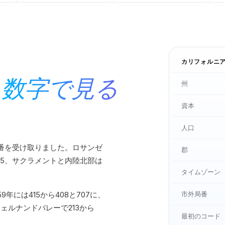
カリフォルニ
,
数字で見る
州
資本
人口
外局番を受け取りました。ロサンゼ
郡
415、サクラメントと内陸北部は
タイムゾーン
59年には415から408と707に、
市外局番
ンフェルナンドバレーで213から
最初のコード