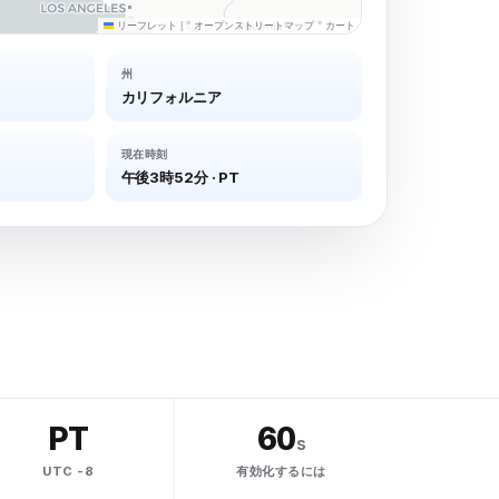
リーフレット
|
©
オープンストリートマップ
©
カート
州
カリフォルニア
現在時刻
午後3時52分
·
PT
PT
60
s
UTC -8
有効化するには