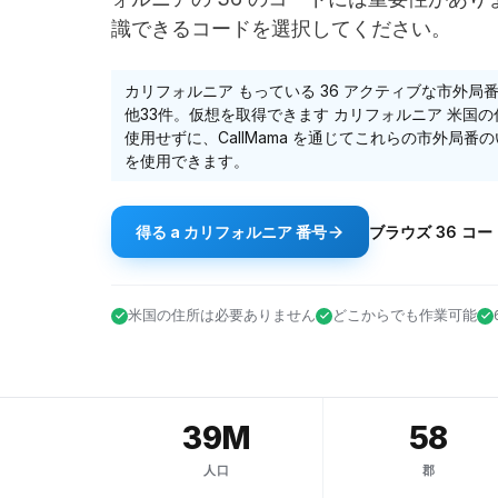
識できるコードを選択してください。
カリフォルニア
もっている
36
アクティブな市外局
他33件
。仮想を取得できます
カリフォルニア
米国の住
使用せずに、CallMama を通じてこれらの市外局番
を使用できます。
得る
a
カリフォルニア
番号
ブラウズ
36
コー
米国の住所は必要ありません
どこからでも作業可能
39M
58
人口
郡