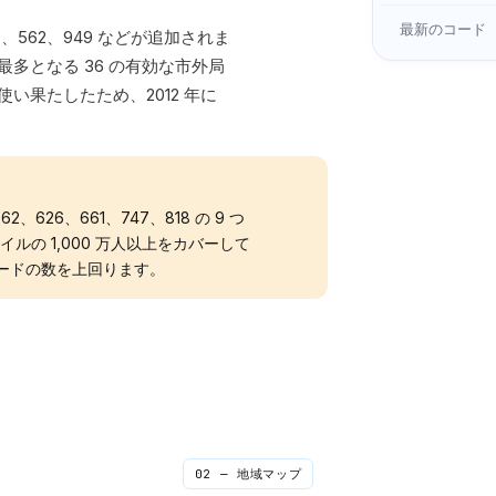
最新のコード
9、562、949 などが追加されま
多となる 36 の有効な市外局
い果たしたため、2012 年に
、626、661、747、818 の 9 つ
ルの 1,000 万人以上をカバーして
コードの数を上回ります。
02 — 地域マップ