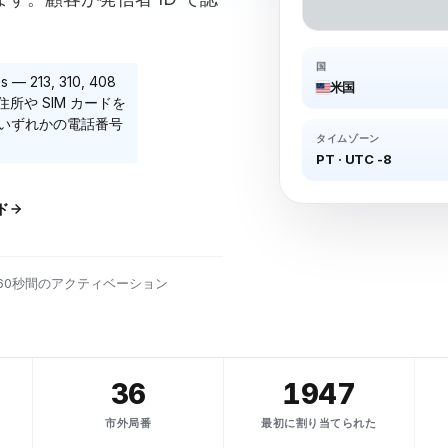
国
番
s
—
213, 310, 408
米国
所や SIM カードを
のいずれかの電話番号
タイムゾーン
PT
·
UTC -8
ド
60秒間のアクティベーション
36
1947
市外局番
最初に割り当てられた