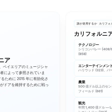
誰が使用するか
カリフォ
カリフォルニ
テクノロジー
シリコンバレー (408/
(858)
ニア
エンターテインメン
り、ベイエリアのミュージシャ
ハリウッド (323)、バー
者によって参照されていま
るために 2015 年に有効化さ
農業
がドアを維持するために戦っ
500 億ドル以上のセン
フィールド (661)
観光
年間 1,400 億ドル — L
ンカントリー (707)