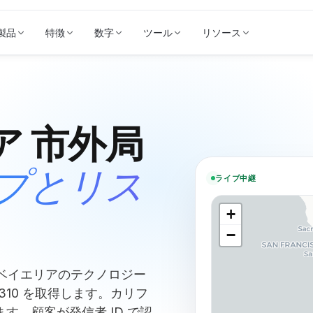
製品
特徴
数字
ツール
リソース
ア
市外局
プとリス
ライブ中継
+
−
、ベイエリアのテクノロジー
310 を取得します。カリフ
す。顧客が発信者 ID で認