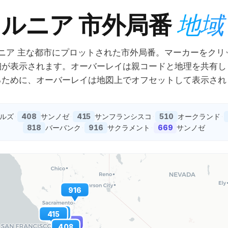
ォルニア
市外局番
地域
ニア
主な都市にプロットされた市外局番。マーカーをクリ
細が表示されます。オーバーレイは親コードと地理を共有し
るために、オーバーレイは地図上でオフセットして表示され
408
415
510
ルズ
·
サンノゼ
·
サンフランシスコ
·
オークランド
·
818
916
669
バーバンク
·
サクラメント
·
サンノゼ
916
510
415
669
408