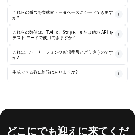
555 プレフィックスは、NANP が予約した架空の範囲で
これらの番号を実稼働データベースにシードできます
す。この範囲の番号は、実際の加入者には決して割り当て
か?
られないことが保証されているため、テスト データ、UI
モックアップ、および実際の人に誤って連絡することがで
ステージング、開発、QA データベースの場合、はい、ご
きない本物に見える番号が必要なシナリオの業界標準の選
これらの数値は、Twilio、Stripe、または他の API を
自由に。実際のユーザー レコードを含む運用データベー
テスト モードで使用できますか?
択肢となります。
スの場合、サポートや請求スタッフに誤解を与える可能性
があるため、明確なフラグなしで生成された数値と実際の
ほとんどの場合、そうです。 Twilio のテスト資格情報、
数値を混合しないでください。合成テストレコードには必
これは、バーナーフォンや仮想番号とどう違うのです
Stripe のテスト モード、および同様のサンドボックス
か?
ずそのようにラベルを付けてください。
は、ダイヤルしたり検証したりすることなく、構造的に有
効な番号を受け入れます。 API のドキュメントで推奨され
バーナーまたは仮想番号 (CallMama の番号など) は、実際
る予約済みのテスト番号を必ず確認してください。一部の
生成できる数に制限はありますか?
に電話や SMS を受信できる、実際に機能する電話番号で
プロバイダーは、成功またはエラーのシナリオをトリガー
す。このジェネレーターからの数値は合成されたもので
するための特定のマジック ナンバーを持っています。
クリックごとに最大 50 件の番号を取得でき、通常の個人
す。正しい形式に従いますが、どこにも登録されず、何も
使用には 1 日あたりの上限はありません。それを超える大
受信できません。テスト データにはジェネレーターを使
量の生成 (たとえば、数千のレコードのシード) の場合
用します。実際に使える番号が必要な場合は、CallMama
は、CSV をダウンロードしてツールを複数回実行する
の仮想番号を使用してください。
か、API アクセスについてお問い合わせください。
どこにでも迎えに来てくだ