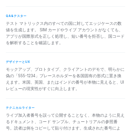
QA&テスター
テスト マトリックス内のすべての国に対してエッジケースの数
値を生成します。 SIM カードやライブ アカウントがなくても、
アプリが国際形式を正しく処理し、短い番号を拒否し、国コード
を解析することを確認します。
デザイナーとUX
モックアップ、プロトタイプ、クライアントのデモで、明らかに
偽の「555-1234」プレースホルダーを各国固有の形式に置き換
えます。米国、英国、またはインドの番号が本物に見えると、UI
レビューの現実性がすぐに向上します。
テクニカルライター
ライブ加入者番号を誤って公開することなく、本物のように見え
るドキュメント、コード サンプル、チュートリアルの参照番
号。読者は例をコピーして貼り付けます。生成された番号によ