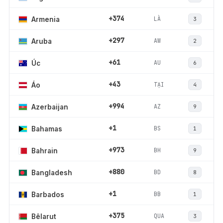
+374
LÀ
Armenia
3
+297
AW
Aruba
2
+61
AU
Úc
6
+43
TẠI
Áo
4
+994
AZ
Azerbaijan
9
+1
BS
Bahamas
1
+973
BH
Bahrain
9
+880
BD
Bangladesh
8
+1
BB
Barbados
1
+375
QUA
Bêlarut
3