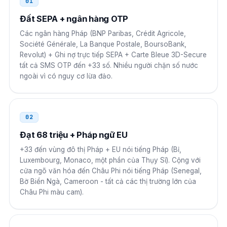
01
Ireland
Đất SEPA + ngân hàng OTP
00
Các ngân hàng Pháp (BNP Paribas, Crédit Agricole,
00 33 N NN NN NN NN
Société Générale, La Banque Postale, BoursoBank,
Revolut) + Ghi nợ trực tiếp SEPA + Carte Bleue 3D-Secure
Ma-rốc
00
tất cả SMS OTP đến +33 số. Nhiều người chặn số nước
ngoài vì có nguy cơ lừa đảo.
00 33 N NN NN NN NN
Algérie
00
02
00 33 N NN NN NN NN
Đạt 68 triệu + Pháp ngữ EU
Tunisia
00
+33 đến vùng đô thị Pháp + EU nói tiếng Pháp (Bỉ,
Luxembourg, Monaco, một phần của Thụy Sĩ). Cộng với
00 33 N NN NN NN NN
cửa ngõ văn hóa đến Châu Phi nói tiếng Pháp (Senegal,
Bờ Biển Ngà, Cameroon - tất cả các thị trường lớn của
Sénégal
00
Châu Phi màu cam).
00 33 N NN NN NN NN