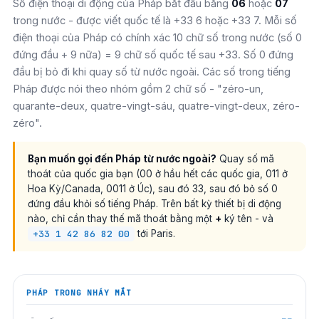
Số điện thoại di động của Pháp bắt đầu bằng
06
hoặc
07
trong nước - được viết quốc tế là +33 6 hoặc +33 7. Mỗi số
điện thoại của Pháp có chính xác 10 chữ số trong nước (số 0
đứng đầu + 9 nữa) = 9 chữ số quốc tế sau +33. Số 0 đứng
đầu bị bỏ đi khi quay số từ nước ngoài. Các số trong tiếng
Pháp được nói theo nhóm gồm 2 chữ số - "zéro-un,
quarante-deux, quatre-vingt-sáu, quatre-vingt-deux, zéro-
zéro".
Bạn muốn gọi đến Pháp từ nước ngoài?
Quay số mã
thoát của quốc gia bạn (00 ở hầu hết các quốc gia, 011 ở
Hoa Kỳ/Canada, 0011 ở Úc), sau đó 33, sau đó bỏ số 0
đứng đầu khỏi số tiếng Pháp. Trên bất kỳ thiết bị di động
nào, chỉ cần thay thế mã thoát bằng một
+
ký tên - và
+33 1 42 86 82 00
tới Paris.
PHÁP
TRONG NHÁY MẮT