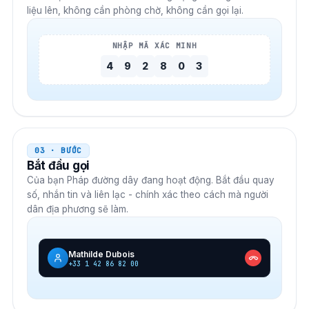
liệu lên, không cần phòng chờ, không cần gọi lại.
NHẬP MÃ XÁC MINH
4
9
2
8
0
3
03 · BƯỚC
Bắt đầu gọi
Của bạn
Pháp
đường dây đang hoạt động. Bắt đầu quay
số, nhắn tin và liên lạc - chính xác theo cách mà người
dân địa phương sẽ làm.
Mathilde Dubois
+33 1 42 86 82 00