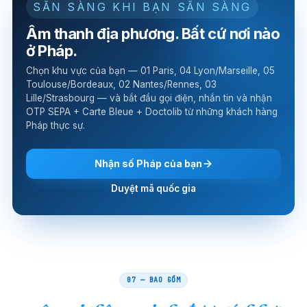
SẴN SÀNG KHI BẠN SẴN SÀNG
Âm thanh địa phương. Bất cứ nơi nào
ở Pháp.
Chọn khu vực của bạn — 01 Paris, 04 Lyon/Marseille, 05
Toulouse/Bordeaux, 02 Nantes/Rennes, 03
Lille/Strasbourg — và bắt đầu gọi điện, nhắn tin và nhận
OTP SEPA + Carte Bleue + Doctolib từ những khách hàng
Pháp thực sự.
Nhận số Pháp của bạn
Duyệt mã quốc gia
07 — BAO GỒM