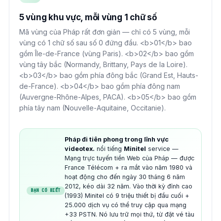
5 vùng khu vực, mỗi vùng 1 chữ số
Mã vùng của Pháp rất đơn giản — chỉ có 5 vùng, mỗi
vùng có 1 chữ số sau số 0 đứng đầu. <b>01</b> bao
gồm Île-de-France (vùng Paris). <b>02</b> bao gồm
vùng tây bắc (Normandy, Brittany, Pays de la Loire).
<b>03</b> bao gồm phía đông bắc (Grand Est, Hauts-
de-France). <b>04</b> bao gồm phía đông nam
(Auvergne-Rhône-Alpes, PACA). <b>05</b> bao gồm
phía tây nam (Nouvelle-Aquitaine, Occitanie).
Pháp đi tiên phong trong lĩnh vực
videotex.
nổi tiếng
Minitel
service —
Mạng trực tuyến tiền Web của Pháp — được
France Télécom + ra mắt vào năm 1980 và
hoạt động cho đến ngày 30 tháng 6 năm
2012, kéo dài 32 năm. Vào thời kỳ đỉnh cao
BẠN CÓ BIẾT
(1993) Minitel có 9 triệu thiết bị đầu cuối +
25.000 dịch vụ có thể truy cập qua mạng
+33 PSTN. Nó lưu trữ mọi thứ, từ đặt vé tàu