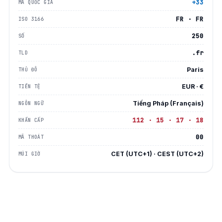
+33
MÃ QUỐC GIA
FR · FR
ISO 3166
250
SỐ
.fr
TLD
Paris
THỦ ĐÔ
EUR · €
TIỀN TỆ
Tiếng Pháp (Français)
NGÔN NGỮ
112 · 15 · 17 · 18
KHẨN CẤP
00
MÃ THOÁT
CET (UTC+1) · CEST (UTC+2)
MÚI GIỜ