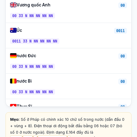
Metz (Moselle)
+33-3
CET/CEST
Vương quốc Anh
00
Caen (Normandie)
00 33 N NN NN NN NN
+33-2
CET/CEST
Di Động Cam (06/07)
+33-6/7
CET/CEST
Úc
0011
SFR Mobile (06/07)
+33-6/7
CET/CEST
0011 33 N NN NN NN NN
Viễn thông Bouygues (06/07)
+33-6/7
CET/CEST
nước Đức
00
Di động miễn phí (06/07)
+33-6/7
CET/CEST
00 33 N NN NN NN NN
Điện thoại miễn phí (080X)
+33-80
CET/CEST
nước Bỉ
00
00 33 N NN NN NN NN
Thụy Sĩ
00
00 33 N NN NN NN NN
Mẹo:
Số ở Pháp có chính xác 10 chữ số trong nước (dẫn đầu 0
+ vùng + 8). Điện thoại di động bắt đầu bằng 06 hoặc 07 (bỏ
Luxembourg
số 0 ở nước ngoài). Định dạng E.164 đầy đủ là
00