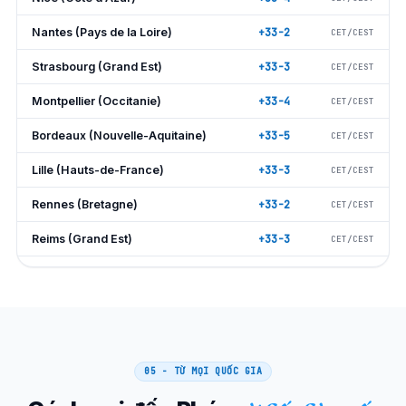
Nantes (Pays de la Loire)
+33-2
CET/CEST
Strasbourg (Grand Est)
+33-3
CET/CEST
Montpellier (Occitanie)
+33-4
CET/CEST
Bordeaux (Nouvelle-Aquitaine)
+33-5
CET/CEST
Lille (Hauts-de-France)
+33-3
CET/CEST
Rennes (Bretagne)
+33-2
CET/CEST
Reims (Grand Est)
+33-3
CET/CEST
Le Havre (Normandie)
+33-2
CET/CEST
Saint-Étienne
+33-4
CET/CEST
Toulon (Var)
+33-4
CET/CEST
05 - TỪ MỌI QUỐC GIA
Grenoble (Alpes)
+33-4
CET/CEST