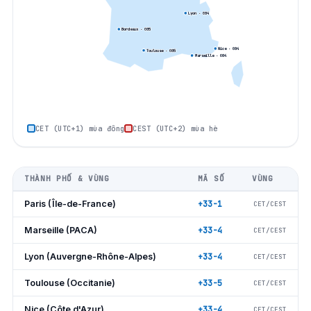
Lyon
· 0
04
Bordeaux
· 0
05
Nice
· 0
04
Toulouse
· 0
05
Marseille
· 0
04
CET (UTC+1) mùa đông
CEST (UTC+2) mùa hè
THÀNH PHỐ & VÙNG
MÃ SỐ
VÙNG
Paris (Île-de-France)
+33-1
CET/CEST
Marseille (PACA)
+33-4
CET/CEST
Lyon (Auvergne-Rhône-Alpes)
+33-4
CET/CEST
Toulouse (Occitanie)
+33-5
CET/CEST
Nice (Côte d'Azur)
+33-4
CET/CEST