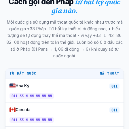
Cách gọi đến Pháp
từ bất kỳ quốc
Dijon (Bourgogne)
+33-3
CET/CEST
gia nào.
Sự tức giận (Pays de la Loire)
+33-2
CET/CEST
Mỗi quốc gia sử dụng mã thoát quốc tế khác nhau trước mã
Nimes (Gard)
+33-4
CET/CEST
quốc gia +33 Pháp. Từ bất kỳ thiết bị di động nào,
+
biểu
Villeurbanne (Métro Lyon)
+33-4
CET/CEST
tượng sẽ tự động thay thế mã thoát - vì vậy
+33 1 42 86
hoạt động trên toàn thế giới. Luôn bỏ số 0 ở đầu các
82 00
Aix-en-Provence
+33-4
CET/CEST
số ở Pháp (01 Paris → 1, 06 di động → 6) khi quay số từ
nước ngoài.
Brest (Finistère)
+33-2
CET/CEST
Le Mans
+33-2
CET/CEST
TỪ ĐẤT NƯỚC
MÃ THOÁT
Chuyến tham quan (Indre-et-Loire)
+33-2
CET/CEST
Hoa Kỳ
011
Amiens (Hauts-de-France)
+33-3
CET/CEST
011 33 N NN NN NN NN
Limoges
+33-5
CET/CEST
Canada
011
Clermont-Ferrand
+33-4
CET/CEST
011 33 N NN NN NN NN
Besançon
+33-3
CET/CEST