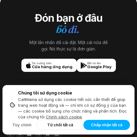
an ninh).
18
= Sapeurs-Pompiers (cứu hỏa + cứu hộ,
đường dây khẩn cấp duy nhất linh hoạt nhất ở Pháp).
114
=
Đón bạn ở đâu
trường hợp khẩn cấp về điếc/khiếm thính (dựa trên văn
bản).
bỏ đi.
Một lần nhấn để cài đặt. Một cái nữa để
gọi. Nó thực sự là đơn giản.
Tải xuống trên
Bắt nó lên
Cửa hàng ứng dụng
Google Play
Chúng tôi sử dụng cookie
CallMama sử dụng các cookie hết sức cần thiết để giúp
trang web hoạt động và — chỉ khi có sự đồng ý của bạn
— các cookie bổ sung cho chức năng và phân tích. Đọc
Luôn kết nối mọi lúc, mọi nơi,
của chúng tôi
Chính sách cookie
.
Nói chuyện tự do trên toàn cầu.
Tùy chỉnh
Từ chối tất cả
Chấp nhận tất cả