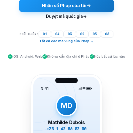
Nhận số Pháp của tôi
Duyệt mã quốc gia
01
04
03
02
05
06
PHỔ BIẾN:
Tất cả các mã vùng của Pháp
→
iOS, Android, Web
Không cần địa chỉ ở Pháp
Hủy bất cứ lúc nào
9:41
MD
Mathilde Dubois
+33 1 42 86 82 00