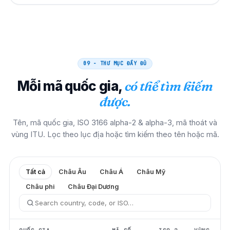
09 - THƯ MỤC ĐẦY ĐỦ
Mỗi mã quốc gia,
có thể tìm kiếm
được.
Tên, mã quốc gia, ISO 3166 alpha-2 & alpha-3, mã thoát và
vùng ITU. Lọc theo lục địa hoặc tìm kiếm theo tên hoặc mã.
Tất cả
Châu Âu
Châu Á
Châu Mỹ
Châu phi
Châu Đại Dương