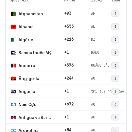
QUỐC GIA
MÃ SỐ
ISO-2
VÙNG
+93
AF
Afghanistan
9
+355
AL
Albania
3
+213
DZ
Algérie
2
+1
BẰNG
Samoa thuộc Mỹ
1
+376
QUẢNG CÁO
Andorra
3
+244
AO
Ăng-gô-la
2
+1
trí tuệ nhân tạo
Anguilla
1
+672
AQ
Nam Cực
6
+1
AG
Antigua và Barbuda
1
+54
AR
Argentina
5