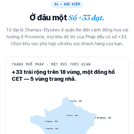
04 — BẢO HIỂM
Ở đâu một
Số +33 đạt.
Từ đại lộ Champs-Élysées ở quận 8e đến cánh đồng hoa oải
hương ở Provence, mọi khu đô thị của Pháp đều có số +33.
Chọn khu vực phù hợp với khu vực khách hàng của bạn.
THÀNH PHỐ PHÁP · MỘT MÚI THỜI GIAN
+33 trải rộng trên 18 vùng, một đồng hồ
CET — 5 vùng trang nhã.
Lille
· 0
03
Paris
· 0
01
Strasbourg
· 0
03
Rennes
· 0
02
Nantes
· 0
02