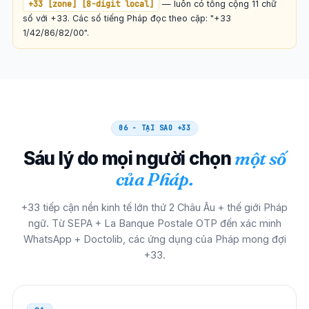
+33 [zone] [8-digit local]
— luôn có tổng cộng 11 chữ
00 33 N NN NN NN NN
số với +33. Các số tiếng Pháp đọc theo cặp: "+33
1/42/86/82/00".
Monaco
00
00 33 N NN NN NN NN
Ý
00
00 33 N NN NN NN NN
06 - TẠI SAO
+33
Sáu lý do mọi người chọn
một số
Tây ban nha
00
của Pháp.
00 33 N NN NN NN NN
+33 tiếp cận nền kinh tế lớn thứ 2 Châu Âu + thế giới Pháp
Hà Lan
00
ngữ. Từ SEPA + La Banque Postale OTP đến xác minh
WhatsApp + Doctolib, các ứng dụng của Pháp mong đợi
00 33 N NN NN NN NN
+33.
Bồ Đào Nha
00
00 33 N NN NN NN NN