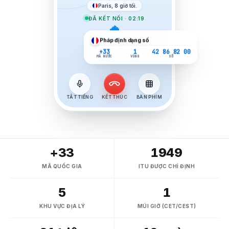
Paris, 8 giờ tối.
ĐÃ KẾT NỐI · 02:19
Pháp
định dạng số
+33
1
42 86 82 00
MÃ NƯỚC
VÙNG
SỐ
TẮT TIẾNG
KẾT THÚC
BÀN PHÍM
+33
1949
MÃ QUỐC GIA
ITU ĐƯỢC CHỈ ĐỊNH
5
1
KHU VỰC ĐỊA LÝ
MÚI GIỜ (CET/CEST)