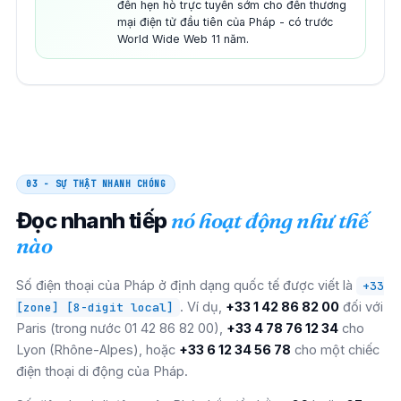
đến hẹn hò trực tuyến sớm cho đến thương
mại điện tử đầu tiên của Pháp - có trước
World Wide Web 11 năm.
03 - SỰ THẬT NHANH CHÓNG
Đọc nhanh tiếp
nó hoạt động như thế
nào
Số điện thoại của Pháp ở định dạng quốc tế được viết là
+33
. Ví dụ,
+33 1 42 86 82 00
đối với
[zone] [8-digit local]
Paris (trong nước 01 42 86 82 00),
+33 4 78 76 12 34
cho
Lyon (Rhône-Alpes), hoặc
+33 6 12 34 56 78
cho một chiếc
điện thoại di động của Pháp.