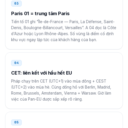
Bờ Biển Ngà
00
03
00 33 N NN NN NN NN
Paris 01 = trung tâm Paris
Tiền tố 01 ghi "Île-de-France — Paris, La Défense, Saint-
Ca-mơ-run
00
Denis, Boulogne-Billancourt, Versailles". A 04 đọc là Côte
d'Azur hoặc Lyon Rhône-Alpes. Số vùng là điểm cố định
00 33 N NN NN NN NN
khu vực ngay lập tức của khách hàng của bạn.
Ấn Độ
00
00 33 N NN NN NN NN
04
Trung Quốc
00
CET: liên kết với hầu hết EU
Pháp chạy trên CET (UTC+1) vào mùa đông + CEST
00 33 N NN NN NN NN
(UTC+2) vào mùa hè. Cùng đồng hồ với Berlin, Madrid,
Rome, Brussels, Amsterdam, Vienna + Warsaw. Giờ làm
Nhật Bản
010
việc của Pan-EU được sắp xếp rõ ràng.
010 33 N NN NN NN NN
Các tiểu vương quốc Ả Rập thống nhất
00
05