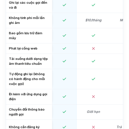
Ghi lại các cuộc gọi đến
và đi
Không tính phí mỗi lần
$10/tháng
Miễn 
ghi âm
Bao gồm lưu trữ đám
mây
Phát lại cổng web
Tải xuống dưới dạng tệp
âm thanh tiêu chuẩn
Tự động ghi lại (không
có hành động cho mỗi
cuộc gọi)
Đi kèm với ứng dụng gọi
điện
Chuyển đổi thông báo
Giới hạn
người gọi
Không cần đăng ký
Trả tiề