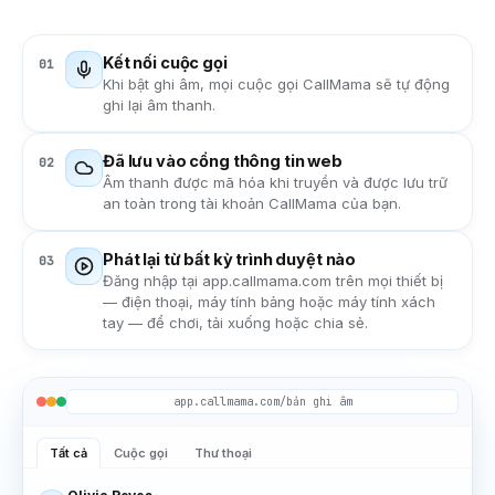
Kết nối cuộc gọi
01
Khi bật ghi âm, mọi cuộc gọi CallMama sẽ tự động
ghi lại âm thanh.
Đã lưu vào cổng thông tin web
02
Âm thanh được mã hóa khi truyền và được lưu trữ
an toàn trong tài khoản CallMama của bạn.
Phát lại từ bất kỳ trình duyệt nào
03
Đăng nhập tại app.callmama.com trên mọi thiết bị
— điện thoại, máy tính bảng hoặc máy tính xách
tay — để chơi, tải xuống hoặc chia sẻ.
app.callmama.com/bản ghi âm
Tất cả
Cuộc gọi
Thư thoại