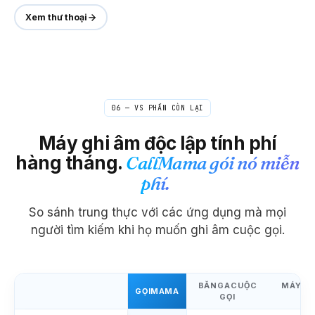
Xem thư thoại
06 — VS PHẦN CÒN LẠI
Máy ghi âm độc lập tính phí
hàng tháng.
CallMama gói nó miễn
phí.
So sánh trung thực với các ứng dụng mà mọi
người tìm kiếm khi họ muốn ghi âm cuộc gọi.
BĂNGACUỘC
MÁY GH
GỌIMAMA
GỌI
RE