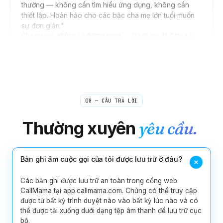
sự đơn giản.
"
Cha mẹ già, không có đường cong
Người gọi đã được xác
học tập
minh
Daniel
D
Seoul → Khách hàng Mỹ
"
Chuyển tiếp đường dây ở Hoa Kỳ của tôi tới điện thoại
di động ở Hàn Quốc khi tôi ở nhà, tắt nó khi đang họp.
Khách hàng ở New York liên hệ với tôi dù tôi ở đâu và
08 — CÂU TRẢ LỜI
họ không bao giờ biết tôi đang ở Seoul. Thiết lập chỉ
vài thao tác chứ không phải một buổi chiều.
"
Thường xuyên
yêu cầu.
Khoảng cách vô hình
Người gọi đã được xác minh
Rebecca
Bản ghi âm cuộc gọi của tôi được lưu trữ ở đâu?
R
Boston → các nguồn trên toàn thế giới
"
Tôi thường viết nguệch ngoạc trong các cuộc gọi
Các bản ghi được lưu trữ an toàn trong cổng web
nguồn và cầu nguyện rằng tôi đã hiểu đúng câu trích
CallMama tại app.callmama.com. Chúng có thể truy cập
dẫn. Bây giờ tôi thực hiện các cuộc phỏng vấn từ máy
được từ bất kỳ trình duyệt nào vào bất kỳ lúc nào và có
tính xách tay của mình và bản ghi âm đang chờ tôi khi
thể được tải xuống dưới dạng tệp âm thanh để lưu trữ cục
tôi mở ghi chú của mình. Trích dẫn sai ai đó là một điều
bộ.