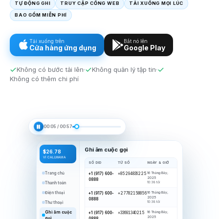
TỰ ĐỘNG GHI
TRUY CẬP CỔNG WEB
TẢI XUỐNG MỌI LÚC
BAO GỒM MIỄN PHÍ
Tải xuống trên
Bắt nó lên
Cửa hàng ứng dụng
Google Play
Không có bước tải lên
Không quản lý tập tin
Không có thêm chi phí
00:06
/
00:57
Ghi âm cuộc gọi
$26.78
VÍ CALLMAMA
SỐ DID
TỪ SỐ
NGÀY & GIỜ
Trang chủ
16 Tháng Bảy,
+1 (917) 600-
+85294836225
2025
0888
Thanh toán
10:38 tối
Điện thoại
16 Tháng Bảy,
+1 (917) 600-
+27782158856
2025
0888
Thư thoại
10:38 tối
Ghi âm cuộc
16 Tháng Bảy,
+1 (917) 600-
+33691340215
2025
gọi
0888