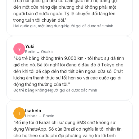
trong tuần tôi chuyển đổi.
"
Hai quốc gia, một ứng dụng
Người gọi đã được xác minh
Yuki
Y
Berlin → Osaka
"
Độ trễ bằng không trên 9.000 km - tôi thực sự đã tính
giờ cho nó. Bà tôi nghĩ tôi đang ở đâu đó ở Tokyo cho
đến khi tôi đề cập đến thời tiết bên ngoài cửa sổ. Chất
lượng âm thanh thực sự tốt hơn so với các cuộc gọi di
động thông thường của tôi.
"
Độ trễ bằng không
Người gọi đã được xác minh
Isabela
I
Lisboa → Braxin
"
Bố mẹ tôi ở Brazil chỉ sử dụng SMS chứ không sử
dụng WhatsApp. Số của Brazil có nghĩa là tôi nhắn tin
cho họ theo cước phí địa phương và họ trả lời bình
thường — không cần tìm hiểu ứng dụng, không cần
thiết lập. Hoàn hảo cho các bậc cha mẹ lớn tuổi muốn