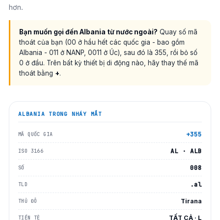
hơn.
Bạn muốn gọi đến Albania từ nước ngoài?
Quay số mã
thoát của bạn (00 ở hầu hết các quốc gia - bao gồm
Albania - 011 ở NANP, 0011 ở Úc), sau đó là 355, rồi bỏ số
0 ở đầu. Trên bất kỳ thiết bị di động nào, hãy thay thế mã
thoát bằng
+
.
ALBANIA
TRONG NHÁY MẮT
+355
MÃ QUỐC GIA
AL · ALB
ISO 3166
008
SỐ
.al
TLD
Tirana
THỦ ĐÔ
TẤT CẢ · L
TIỀN TỆ