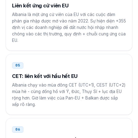
Các tiểu vương quốc Ả Rập thống nhất
00
Liên kết ứng cử viên EU
Albania là một ứng cử viên của EU với các cuộc đàm
00 355 N NNN NNNN
phán gia nhập được mở vào năm 2022. Sự hiện diện +355
định vị các doanh nghiệp để đất nước hội nhập nhanh
Nga
8 10
chóng vào các thị trường, quy định + chuỗi cung ứng của
EU.
8 10 355 N NNN NNNN
Brazil
00 21
05
00 21 355 N NNN NNNN
CET: liên kết với hầu hết EU
Nam Phi
00
Albania chạy vào mùa đông CET (UTC+1), CEST (UTC+2)
mùa hè - cùng đồng hồ với Ý, Đức, Thụy Sĩ + lục địa EU
00 355 N NNN NNNN
rộng hơn. Giờ làm việc của Pan-EU + Balkan được sắp
xếp rõ ràng.
06