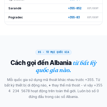
Sarandë
+355-852
CET/CEST
Pogradec
+355-83
CET/CEST
Kavajë
+355-57
CET/CEST
Lezhë
+355-215
CET/CEST
Kukës
+355-24
CET/CEST
05 - TỪ MỌI QUỐC GIA
Peshkopi
+355-218
CET/CEST
Cách gọi đến Albania
từ bất kỳ
thùng
+355-217
CET/CEST
quốc gia nào.
Krujë
+355-511
CET/CEST
Mỗi quốc gia sử dụng mã thoát khác nhau trước +355. Từ
Gramsh
+355-513
CET/CEST
bất kỳ thiết bị di động nào,
+
thay thế mã thoát - vì vậy
+355
Përmet
+355-813
CET/CEST
hoạt động trên toàn thế giới. Luôn bỏ số 0
4 234 5678
đứng đầu trong các số Albania.
Ksamil (Riviera)
+355-852
CET/CEST