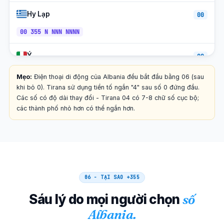
Hy Lạp
00
00 355 N NNN NNNN
Ý
00
00 355 N NNN NNNN
Mẹo:
Điện thoại di động của Albania đều bắt đầu bằng 06 (sau
khi bỏ 0). Tirana sử dụng tiền tố ngắn "4" sau số 0 đứng đầu.
Thụy Sĩ
Các số có độ dài thay đổi - Tirana 04 có 7-8 chữ số cục bộ;
00
các thành phố nhỏ hơn có thể ngắn hơn.
00 355 N NNN NNNN
Kosovo
00
00 355 N NNN NNNN
06 - TẠI SAO
+355
Hà Lan
00
Sáu lý do mọi người chọn
số
00 355 N NNN NNNN
Albania.
Pháp
00