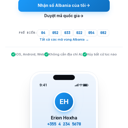
Nhận số Albania của tôi
Duyệt mã quốc gia
04
052
033
022
054
082
PHỔ BIẾN:
Tất cả các mã vùng Albania
→
iOS, Android, Web
Không cần địa chỉ AL
Hủy bất cứ lúc nào
9:41
EH
Erion Hoxha
+355 4 234 5678