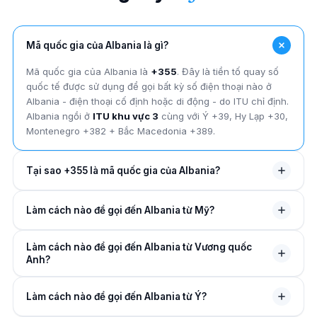
Mã quốc gia của Albania là gì?
Mã quốc gia của Albania là
+355
. Đây là tiền tố quay số
quốc tế được sử dụng để gọi bất kỳ số điện thoại nào ở
Albania - điện thoại cố định hoặc di động - do ITU chỉ định.
Albania ngồi ở
ITU khu vực 3
cùng với Ý +39, Hy Lạp +30,
Montenegro +382 + Bắc Macedonia +389.
Tại sao +355 là mã quốc gia của Albania?
Mã quốc gia +355 được ITU gán cho Albania — đặt nó vào
Làm cách nào để gọi đến Albania từ Mỹ?
ITU khu vực 3
bao gồm miền nam + trung tâm châu Âu.
Albania, Hy Lạp +30 + Ý +39 tạo thành một khối đánh số
Từ Mỹ, quay số
011
(mã thoát NANP), sau đó
355
, sau đó
Địa Trung Hải chặt chẽ, với +355 duy nhất là Cộng hòa
Làm cách nào để gọi đến Albania từ Vương quốc
bỏ số 0 đứng đầu số Albania. Ví dụ:
011 355 4 234
Albania.
Anh?
5678
cho Tirana, hoặc
011 355 67 234 5678
cho
một chiếc điện thoại di động của Albania. Trên mọi thiết bị
Từ Vương quốc Anh, quay số
00
(Mã thoát của Vương
di động, hãy thay thế 011 bằng
+
.
Làm cách nào để gọi đến Albania từ Ý?
quốc Anh), sau đó
355
, sau đó bỏ số 0 ở đầu. Ví dụ:
00
355 52 234 567
cho Durrës. Hoặc sử dụng
+355 4