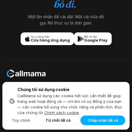
bỏ đi.
Một lần nhấn để cài đặt. Một cái nữa để
gọi. Nó thực sự là đơn giản.
Tải xuống trên
Bắt nó lên
Cửa hàng ứng dụng
Google Play
Luôn kết nối mọi lúc, mọi nơi,
Chúng tôi sử dụng cookie
Nói chuyện tự do trên toàn cầu.
CallMama sử dụng các cookie hết sức cần thiết để giúp
trang web hoạt động và — chỉ khi có sự đồng ý của bạn
— các cookie bổ sung cho chức năng và phân tích. Đọc
của chúng tôi
Chính sách cookie
.
Callmama Limited, 8/F China Hong
Tùy chỉnh
Từ chối tất cả
Chấp nhận tất cả
Kong Tower, Wan Chai, Hồng Kông
+1 914 454 3728