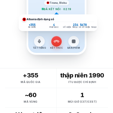
Tirana, Bloku
ĐÃ KẾT NỐI · 02:19
Albania
định dạng số
+355
4
234 5678
MÃ NƯỚC
PREFIKSI
SỐ ĐIỆN THOẠI VÀ SỐ ĐIỆN THOẠI
TẮT TIẾNG
KẾT THÚC
BÀN PHÍM
+355
thập niên 1990
MÃ QUỐC GIA
ITU ĐƯỢC CHỈ ĐỊNH
~60
1
MÃ VÙNG
MÚI GIỜ (CET/CEST)