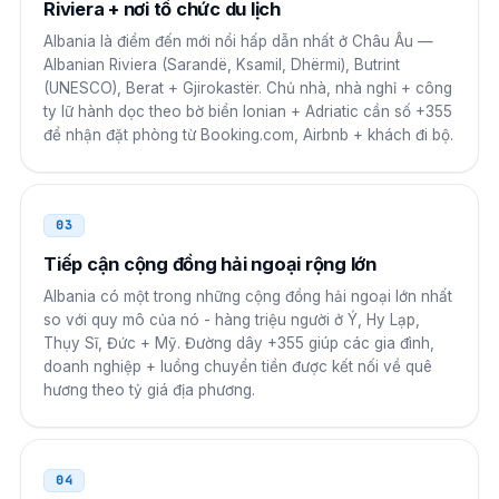
Riviera + nơi tổ chức du lịch
Albania là điểm đến mới nổi hấp dẫn nhất ở Châu Âu —
Trung Quốc
00
Albanian Riviera (Sarandë, Ksamil, Dhërmi), Butrint
(UNESCO), Berat + Gjirokastër. Chủ nhà, nhà nghỉ + công
00 355 N NNN NNNN
ty lữ hành dọc theo bờ biển Ionian + Adriatic cần số +355
để nhận đặt phòng từ Booking.com, Airbnb + khách đi bộ.
Ấn Độ
00
00 355 N NNN NNNN
03
Nhật Bản
010
Tiếp cận cộng đồng hải ngoại rộng lớn
010 355 N NNN NNNN
Albania có một trong những cộng đồng hải ngoại lớn nhất
so với quy mô của nó - hàng triệu người ở Ý, Hy Lạp,
Hàn Quốc
001
Thụy Sĩ, Đức + Mỹ. Đường dây +355 giúp các gia đình,
doanh nghiệp + luồng chuyển tiền được kết nối về quê
001 355 N NNN NNNN
hương theo tỷ giá địa phương.
Singapore
001
001 355 N NNN NNNN
04