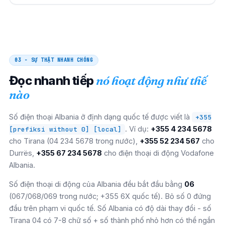
03 - SỰ THẬT NHANH CHÓNG
Đọc nhanh tiếp
nó hoạt động như thế
nào
Số điện thoại Albania ở định dạng quốc tế được viết là
+355
. Ví dụ:
+355 4 234 5678
[prefiksi without 0] [local]
cho Tirana (04 234 5678 trong nước),
+355 52 234 567
cho
Durrës,
+355 67 234 5678
cho điện thoại di động Vodafone
Albania.
Số điện thoại di động của Albania đều bắt đầu bằng
06
(067/068/069 trong nước; +355 6X quốc tế). Bỏ số 0 đứng
đầu trên phạm vi quốc tế. Số Albania có độ dài thay đổi - số
Tirana 04 có 7-8 chữ số + số thành phố nhỏ hơn có thể ngắn