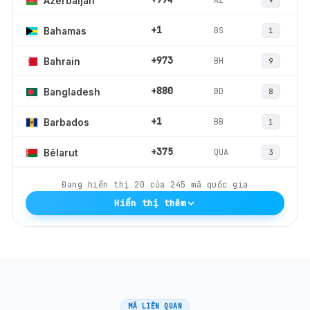
Azerbaijan
9
+1
BS
Bahamas
1
+973
BH
Bahrain
9
+880
BD
Bangladesh
8
+1
BB
Barbados
1
+375
QUA
Bêlarut
3
Đang hiển thị
20
của
245
mã quốc gia
Hiển thị thêm
MÃ LIÊN QUAN