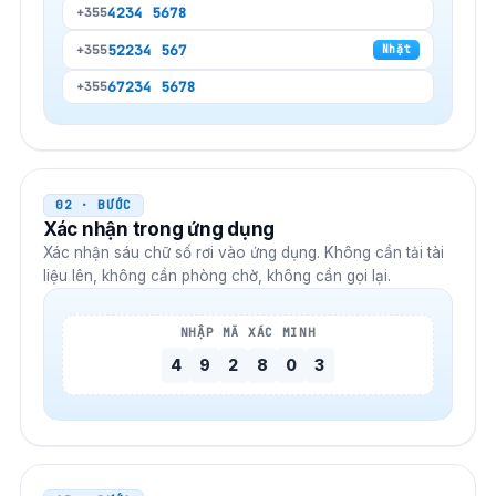
4
234 5678
+355
52
234 567
+355
Nhặt
67
234 5678
+355
02 · BƯỚC
Xác nhận trong ứng dụng
Xác nhận sáu chữ số rơi vào ứng dụng. Không cần tải tài
liệu lên, không cần phòng chờ, không cần gọi lại.
NHẬP MÃ XÁC MINH
4
9
2
8
0
3