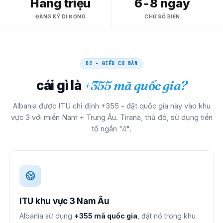
Hàng triệu
6-8 ngày
ĐĂNG KÝ DI ĐỘNG
CHỮ SỐ BIẾN
02 - ĐIỀU CƠ BẢN
cái gì là
+355 mã quốc gia?
Albania được ITU chỉ định +355 - đặt quốc gia này vào khu
vực 3 với miền Nam + Trung Âu. Tirana, thủ đô, sử dụng tiền
tố ngắn "4".
ITU khu vực 3 Nam Âu
Albania sử dụng
+355 mã quốc gia
, đặt nó trong khu