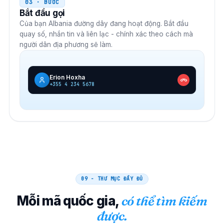
03 · BƯỚC
Bắt đầu gọi
Của bạn
Albania
đường dây đang hoạt động. Bắt đầu
quay số, nhắn tin và liên lạc - chính xác theo cách mà
người dân địa phương sẽ làm.
Erion Hoxha
+355 4 234 5678
09 - THƯ MỤC ĐẦY ĐỦ
Mỗi mã quốc gia,
có thể tìm kiếm
được.