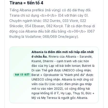
Tirana = tiền tố 4
Tiếng Albania prefiksi (mã vùng) có độ dài thay đổi.
Tirana chỉ sử dụng <b>4</b> (04 với thân cây 0).
Chuyên ngành khác: 052 Durrës, 033 Vlorë, 022
Shkodër, 054 Elbasan, 082 Korçë. Tất cả điện thoại di
động của Albania đều bắt đầu bằng <b>06</b> (067
thường là Vodafone; 068/069 One/legacy).
Albania là điểm đến mới nổi hấp dẫn nhất
ở châu Âu.
Riviera của Albania - Sarandë,
Ksamil, Dhërmi - cạnh tranh với các hòn
đảo của Hy Lạp về bãi biển Ionian; Butrint là
Di sản Thế giới được UNESCO công nhận;
Berat + Gjirokastër là "thành phố đá" được
BẠN CÓ BIẾT
UNESCO công nhận. Albania là một ứng cử
viên của EU (các cuộc đàm phán gia nhập
mở ra vào năm 2022), có cộng đồng hải
ngoại khổng lồ ở Ý, Hy Lạp, Thụy Sĩ, Đức +
Mỹ và Mẹ Teresa là người gốc Albania.