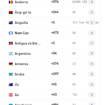
+376
QUẢNG CÁO
Andorra
3
+244
AO
Ăng-gô-la
2
+1
trí tuệ nhân tạo
Anguilla
1
+672
AQ
Nam Cực
6
+1
AG
Antigua và Barbuda
1
+54
AR
Argentina
5
+374
LÀ
Armenia
3
+297
AW
Aruba
2
+61
AU
Úc
6
+43
TẠI
Áo
4
+994
AZ