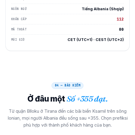
Tiếng Albania (Shqip)
NGÔN NGỮ
112
KHẨN CẤP
00
MÃ THOÁT
CET (UTC+1) · CEST (UTC+2)
MÚI GIỜ
04 — BẢO HIỂM
Ở đâu một
Số +355 đạt.
Từ quận Blloku ở Tirana đến các bãi biển Ksamil trên sông
Ionian, mọi người Albania đều sống sau +355. Chọn prefiksi
phù hợp với thành phố khách hàng của bạn.