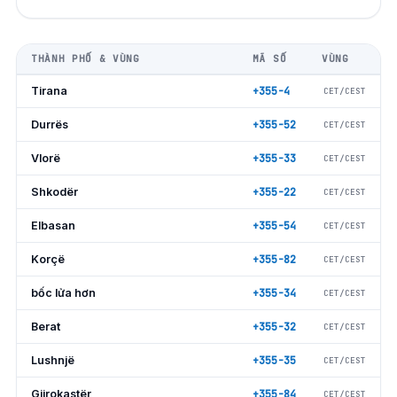
THÀNH PHỐ & VÙNG
MÃ SỐ
VÙNG
Tirana
+355-4
CET/CEST
Durrës
+355-52
CET/CEST
Vlorë
+355-33
CET/CEST
Shkodër
+355-22
CET/CEST
Elbasan
+355-54
CET/CEST
Korçë
+355-82
CET/CEST
bốc lửa hơn
+355-34
CET/CEST
Berat
+355-32
CET/CEST
Lushnjë
+355-35
CET/CEST
Gjirokastër
+355-84
CET/CEST