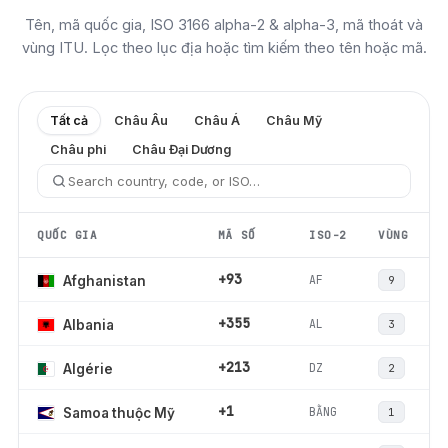
Tên, mã quốc gia, ISO 3166 alpha-2 & alpha-3, mã thoát và
vùng ITU. Lọc theo lục địa hoặc tìm kiếm theo tên hoặc mã.
Tất cả
Châu Âu
Châu Á
Châu Mỹ
Châu phi
Châu Đại Dương
QUỐC GIA
MÃ SỐ
ISO-2
VÙNG
+93
AF
Afghanistan
9
+355
AL
Albania
3
+213
DZ
Algérie
2
+1
BẰNG
Samoa thuộc Mỹ
1