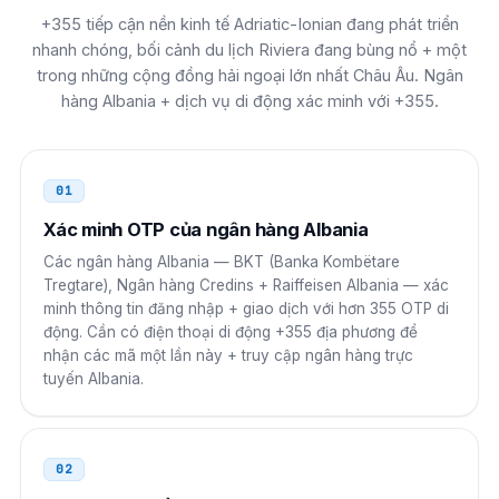
+355 tiếp cận nền kinh tế Adriatic-Ionian đang phát triển
00 355 N NNN NNNN
nhanh chóng, bối cảnh du lịch Riviera đang bùng nổ + một
trong những cộng đồng hải ngoại lớn nhất Châu Âu. Ngân
Tây ban nha
00
hàng Albania + dịch vụ di động xác minh với +355.
00 355 N NNN NNNN
Montenegro
00
01
00 355 N NNN NNNN
Xác minh OTP của ngân hàng Albania
Các ngân hàng Albania — BKT (Banka Kombëtare
nước Bỉ
00
Tregtare), Ngân hàng Credins + Raiffeisen Albania — xác
minh thông tin đăng nhập + giao dịch với hơn 355 OTP di
00 355 N NNN NNNN
động. Cần có điện thoại di động +355 địa phương để
nhận các mã một lần này + truy cập ngân hàng trực
Bắc Macedonia
00
tuyến Albania.
00 355 N NNN NNNN
Ireland
00
02
00 355 N NNN NNNN