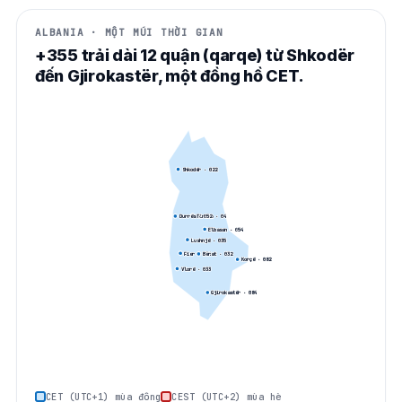
ALBANIA · MỘT MÚI THỜI GIAN
+355 trải dài 12 quận (qarqe) từ Shkodër
đến Gjirokastër, một đồng hồ CET.
Shkodër
· 0
22
Tirana
· 0
4
Durrës
· 0
52
Elbasan
· 0
54
Lushnjë
· 0
35
Fier
· 0
34
Berat
· 0
32
Korçë
· 0
82
Vlorë
· 0
33
Gjirokastër
· 0
84
CET (UTC+1) mùa đông
CEST (UTC+2) mùa hè