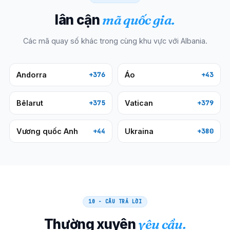
lân cận
mã quốc gia.
Các mã quay số khác trong cùng khu vực với
Albania
.
Andorra
Áo
+376
+43
Bêlarut
Vatican
+375
+379
Vương quốc Anh
Ukraina
+44
+380
10 - CÂU TRẢ LỜI
Thường xuyên
yêu cầu.